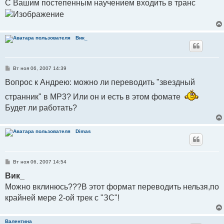
С Вашим постепенным научением входить в транс
щ
е
н
и
е
Вик_
С
Вт ноя 06, 2007 14:39
о
о
Вопрос к Андрею: можно ли переводить "звездный
б
щ
странник" в MP3? Или он и есть в этом фомате
е
н
Будет ли работать?
и
е
Dimas
С
Вт ноя 06, 2007 14:54
о
о
Вик_
б
Можно вклинюсь???В этот формат переводить нельзя,по
щ
е
крайней мере 2-ой трек с "ЗС"!
н
и
е
Валентина