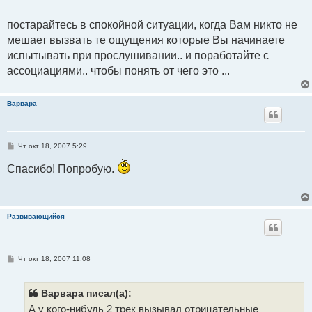
постарайтесь в спокойной ситуации, когда Вам никто не
мешает вызвать те ощущения которые Вы начинаете
испытывать при прослушивании.. и поработайте с
ассоциациями.. чтобы понять от чего это ...
Варвара
С
Чт окт 18, 2007 5:29
о
о
Спасибо! Попробую.
б
щ
е
н
и
е
Развивающийся
С
Чт окт 18, 2007 11:08
о
о
б
щ
Варвара писал(а):
е
А у кого-нибудь 2 трек вызывал отрицательные
н