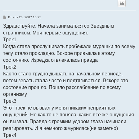
С
Вт ноя 20, 2007 15:25
о
о
Здравствуйте. Начала заниматься со Звездным
б
странником. Мои первые ощущения:
щ
е
Трек1
н
и
Когда стала прослушивать пробежали мурашки по всему
е
телу, стало прохладно. Вскоре привыкла к этому
состоянию. Изредка отвлекалась правда
Трек2
Как то стало трудно дышать на начальном периоде,
потом зевать стала часто и подтягиваться. Вскоре это
состояние прошло. Пошло расслабление по всему
организму
Трек3
Этот трек не вызвал у меня никаких неприятных
ощущений. Но как-то не поняла, какие все же ощущения
он вызвал. Правда с громким ударом глаза начинали
реагировать. И я немного жмурилась(не заметно)
Трек4