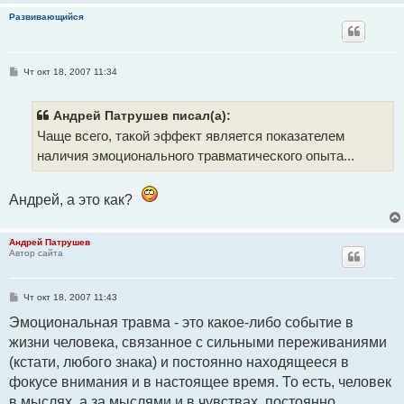
Развивающийся
С
Чт окт 18, 2007 11:34
о
о
б
щ
Андрей Патрушев писал(а):
е
Чаще всего, такой эффект является показателем
н
и
наличия эмоционального травматического опыта...
е
Андрей, а это как?
Андрей Патрушев
Автор сайта
С
Чт окт 18, 2007 11:43
о
о
Эмоциональная травма - это какое-либо событие в
б
жизни человека, связанное с сильными переживаниями
щ
е
(кстати, любого знака) и постоянно находящееся в
н
и
фокусе внимания и в настоящее время. То есть, человек
е
в мыслях, а за мыслями и в чувствах, постоянно