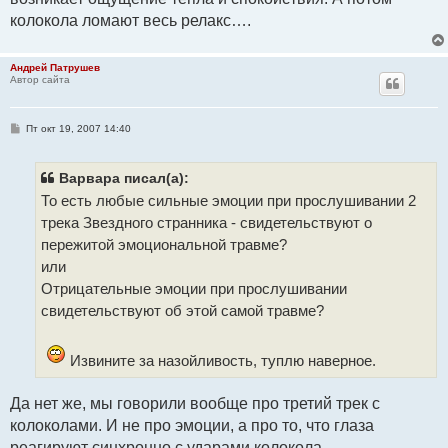
колокола ломают весь релакс….
Андрей Патрушев
Автор сайта
С
Пт окт 19, 2007 14:40
о
о
б
щ
Варвара писал(а):
е
То есть любые сильные эмоции при прослушивании 2
н
и
трека Звездного странника - свидетельствуют о
е
пережитой эмоциональной травме?
или
Отрицательные эмоции при прослушивании
свидетельствуют об этой самой травме?
Извините за назойливость, туплю наверное.
Да нет же, мы говорили вообще про третий трек с
колоколами. И не про эмоции, а про то, что глаза
реагируют синхронно с ударами колокола.