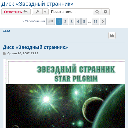
Диск «Звездный странник»
Поиск
Расширен
Ответить
Страница
1
из
11
1
2
3
4
5
11
След.
273 сообщения
…
Савл
Диск «Звездный странник»
С
Ср сен 26, 2007 13:22
о
о
б
щ
е
н
и
е