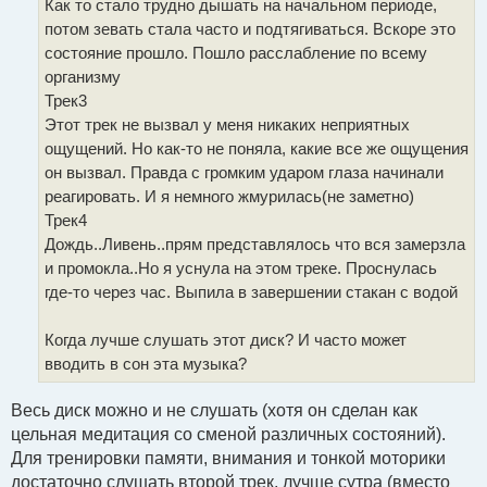
Как то стало трудно дышать на начальном периоде,
потом зевать стала часто и подтягиваться. Вскоре это
состояние прошло. Пошло расслабление по всему
организму
Трек3
Этот трек не вызвал у меня никаких неприятных
ощущений. Но как-то не поняла, какие все же ощущения
он вызвал. Правда с громким ударом глаза начинали
реагировать. И я немного жмурилась(не заметно)
Трек4
Дождь..Ливень..прям представлялось что вся замерзла
и промокла..Но я уснула на этом треке. Проснулась
где-то через час. Выпила в завершении стакан с водой
Когда лучше слушать этот диск? И часто может
вводить в сон эта музыка?
Весь диск можно и не слушать (хотя он сделан как
цельная медитация со сменой различных состояний).
Для тренировки памяти, внимания и тонкой моторики
достаточно слушать второй трек, лучше сутра (вместо