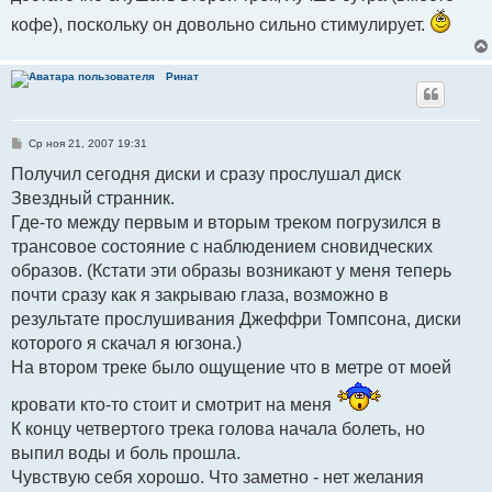
кофе), поскольку он довольно сильно стимулирует.
Ринат
С
Ср ноя 21, 2007 19:31
о
о
Получил сегодня диски и сразу прослушал диск
б
Звездный странник.
щ
е
Где-то между первым и вторым треком погрузился в
н
и
трансовое состояние с наблюдением сновидческих
е
образов. (Кстати эти образы возникают у меня теперь
почти сразу как я закрываю глаза, возможно в
результате прослушивания Джеффри Томпсона, диски
которого я скачал я югзона.)
На втором треке было ощущение что в метре от моей
кровати кто-то стоит и смотрит на меня
К концу четвертого трека голова начала болеть, но
выпил воды и боль прошла.
Чувствую себя хорошо. Что заметно - нет желания