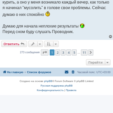
курить, а оно у меня возникало каждый вечер, как только
я начинал "мусолить" в голове свои проблемы. Сейчас
думаю о них спокойно
Думаю для начала неплохие результаты
Перед сном буду слушать Проводник.
Ответить
Страница
1
из
11
1
2
3
4
5
11
След.
273 сообщения
…
Перейти
На главную
Список форумов
Часовой пояс:
UTC+03:00
Создано на основе
phpBB
® Forum Software © phpBB Limited
Русская поддержка phpBB
Конфиденциальность
|
Правила