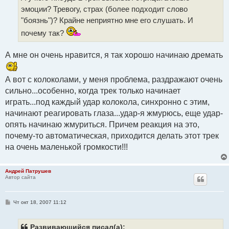
и
эмоции? Тревогу, страх (более подходит слово
е
"боязнь")? Крайне неприятно мне его слушать. И
почему так?
А мне он очень нравится, я так хорошо начинаю дремать
А вот с колоколами, у меня проблема, раздражают очень
сильно...особенно, когда трек только начинает
играть...под каждый удар колокола, синхронно с этим,
начинают реагировать глаза...удар-я жмурюсь, еще удар-
опять начинаю жмуриться. Причем реакция на это,
почему-то автоматическая, приходится делать этот трек
на очень маленькой громкости!!!
Андрей Патрушев
Автор сайта
С
Чт окт 18, 2007 11:12
о
о
б
щ
Развивающийся писал(а):