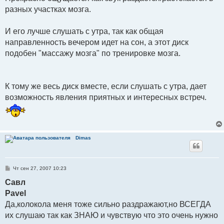
и
разных участках мозга.
е
И его лучше слушать с утра, так как общая
направленность вечером идет на сон, а этот диск
подобен "массажу мозга" по тренировке мозга.
К тому же весь диск вместе, если слушать с утра, дает
возможность явления приятных и интересных встреч.
Dimas
С
Чт сен 27, 2007 10:23
о
о
Савл
б
Pavel
щ
е
Да,колокола меня тоже сильно раздражают,но ВСЕГДА
н
и
их слушаю так как ЗНАЮ и чувствую что это очень нужно
е