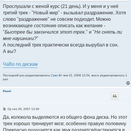
Прослушали с женой курс (21 день). И у меня и у неё
третий трек - "Новый мир" - вызывал раздражение. Хотя
слово "раздражение" не совсем подходит. Можно
возникающее состояние описать как желание -
"
Быстрее бы закончился этот трек.
" и "
Не снять ли
мне наушники?
"
А последний трек практически всегда вырубал в сон.
А вы?
ЧаВо по дискам
Последний раз редактировалось
Савл
Вт янв 22, 2008 12:54, всего редактировалось 1
раз.
Pavel
С
Ср сен 26, 2007 13:39
о
о
Да, колокола выделяются из общего фона диска. Но этот
б
трек хорошо тренирует мозг, особенно правую половину.
щ
е
Прекрасно ощущается как звук раздается/растекается в
н