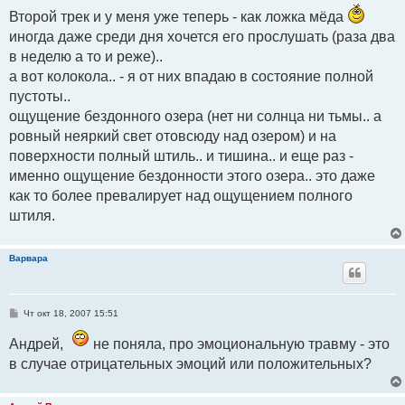
Второй трек и у меня уже теперь - как ложка мёда
иногда даже среди дня хочется его прослушать (раза два
в неделю а то и реже)..
а вот колокола.. - я от них впадаю в состояние полной
пустоты..
ощущение бездонного озера (нет ни солнца ни тьмы.. а
ровный неяркий свет отовсюду над озером) и на
поверхности полный штиль.. и тишина.. и еще раз -
именно ощущение бездонности этого озера.. это даже
как то более превалирует над ощущением полного
штиля.
Варвара
С
Чт окт 18, 2007 15:51
о
о
Андрей,
не поняла, про эмоциональную травму - это
б
щ
в случае отрицательных эмоций или положительных?
е
н
и
е