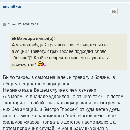
Евгений Кош
С
Ср окт 17, 2007 23:59
о
о
б
щ
Варвара писал(а):
е
А у кого-нибудь 2 трек вызывал отрицательные
н
и
эмоции? Тревогу, страх (более подходит слово
е
"боязнь")? Крайне неприятно мне его слушать. И
почему так?
Было такое.. в самом начале.. и тревогу и боязнь.. в
общем неприятные ощущения..
Не знаю как в Вашем случае с чем связано..
А в моем.. я вначале удивился - а от чего так? Но потом
"погворил" с собой.. вызвал ощущения и посмотрел на
них без эмоций.. и быстро "просек" от куда ветер дует..
мне эта музыка напоминала "вой" всякой нечести из
фильмов ужасов.. (видать в детстве насмотрелся.. а
потом вспомнил случай.. у меня бабушка жила в