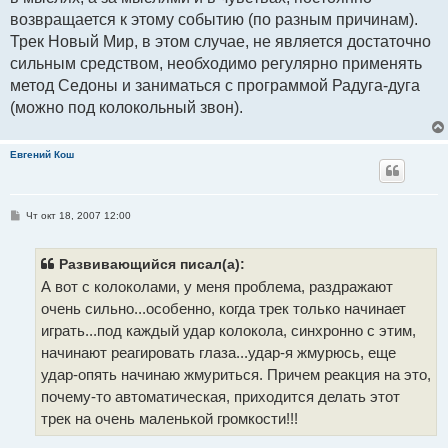
возвращается к этому событию (по разным причинам).
Трек Новый Мир, в этом случае, не является достаточно
сильным средством, необходимо регулярно применять
метод Седоны и заниматься с программой Радуга-дуга
(можно под колокольный звон).
Евгений Кош
С
Чт окт 18, 2007 12:00
о
о
б
щ
Развивающийся писал(а):
е
А вот с колоколами, у меня проблема, раздражают
н
и
очень сильно...особенно, когда трек только начинает
е
играть...под каждый удар колокола, синхронно с этим,
начинают реагировать глаза...удар-я жмурюсь, еще
удар-опять начинаю жмуриться. Причем реакция на это,
почему-то автоматическая, приходится делать этот
трек на очень маленькой громкости!!!