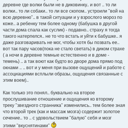
деревне где волки были не в диковинку.. и вот .. то ли
волки.. то ли собаки.. то ли все скопом.. устроили "вой на
всю деревню".. в такой ситуации и у взрослого мороз по
коже.. а ребенку тем более одному (бабушка в другой
части дома спала как суслик) - подавно.. страху я тогда
такого натерпелся.. не то что встать и уйти к бабушке.. я
даже разговаривать не мог, чтобы хотя бы позвать ее..
вот так пару часов(пока не стало светать) в диком страхе
( а ночи в деревне темные естественно и в доме -
темень) .. а так воют как будто во дворе дома прямо под
окнами .. .. вот и у меня при вызове ощущений и работе с
ассоциациями всплыли образы, ощущения связанные с
этим воем)..
Как только это понял.. буквально на второе
прослушивание отношение и ощущения ко второму
треку "звездного странника" изменились.. тем более зная
что второй трек (как и массаж мозга) содержит золотое
сечение.. то .. с удовольствием "балую" себя и мозг
этими "вкуснятинами"