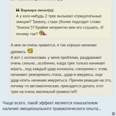
е
н
и
Варвара писал(а):
е
А у кого-нибудь 2 трек вызывал отрицательные
эмоции? Тревогу, страх (более подходит слово
"боязнь")? Крайне неприятно мне его слушать. И
почему так?
А мне он очень нравится, я так хорошо начинаю
дремать
А вот с колоколами, у меня проблема, раздражают
очень сильно...особенно, когда трек только начинает
играть...под каждый удар колокола, синхронно с этим,
начинают реагировать глаза...удар-я жмурюсь, еще
удар-опять начинаю жмуриться. Причем реакция на это,
почему-то автоматическая, приходится делать этот
трек на очень маленькой громкости!!!
Чаще всего, такой эффект является показателем
наличия эмоционального травматического опыта...