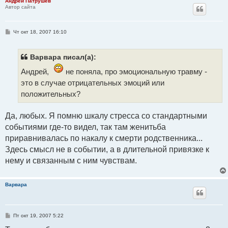
Андрей Патрушев
Автор сайта
С
Чт окт 18, 2007 16:10
о
о
б
щ
Варвара писал(а):
е
н
Андрей,
не поняла, про эмоциональную травму -
и
е
это в случае отрицательных эмоций или
положительных?
Да, любых. Я помню шкалу стресса со стандартными
событиями где-то видел, так там женитьба
приравнивалась по накалу к смерти родственника...
Здесь смысл не в событии, а в длительной привязке к
нему и связанным с ним чувствам.
Варвара
С
Пт окт 19, 2007 5:22
о
о