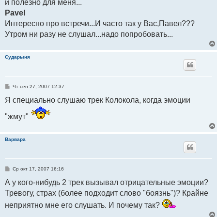
и полезно для меня...
Pavel
Интересно про встречи...И часто так у Вас,Павел???
Утром ни разу не слушал...надо попробовать...
Сударыня
С
Чт сен 27, 2007 12:37
о
о
Я специально слушаю трек Колокола, когда эмоции
б
щ
"жмут"
е
н
и
е
Варвара
С
Ср окт 17, 2007 16:16
о
о
А у кого-нибудь 2 трек вызывал отрицательные эмоции?
б
Тревогу, страх (более подходит слово "боязнь")? Крайне
щ
е
н
неприятно мне его слушать. И почему так?
и
е