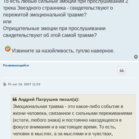
То есть любые сильные эмоции при прослушивании 2
б
трека Звездного странника - свидетельствуют о
щ
е
пережитой эмоциональной травме?
н
и
или
е
Отрицательные эмоции при прослушивании
свидетельствуют об этой самой травме?
Извините за назойливость, туплю наверное.
Развивающийся
С
Пт окт 19, 2007 11:03
о
о
б
щ
Андрей Патрушев писал(а):
е
Эмоциональная травма - это какое-либо событие в
н
и
жизни человека, связанное с сильными переживаниями
е
(кстати, любого знака) и постоянно находящееся в
фокусе внимания и в настоящее время. То есть,
человек в мыслях, а за мыслями и в чувствах,