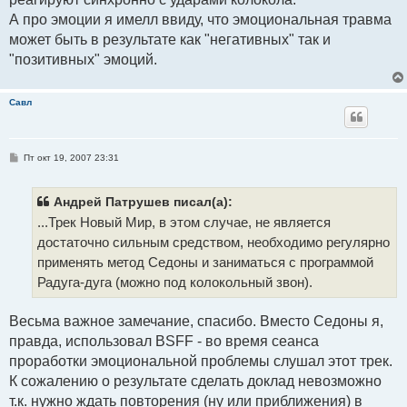
А про эмоции я имелл ввиду, что эмоциональная травма
может быть в результате как "негативных" так и
"позитивных" эмоций.
Савл
С
Пт окт 19, 2007 23:31
о
о
б
щ
Андрей Патрушев писал(а):
е
...Трек Новый Мир, в этом случае, не является
н
и
достаточно сильным средством, необходимо регулярно
е
применять метод Седоны и заниматься с программой
Радуга-дуга (можно под колокольный звон).
Весьма важное замечание, спасибо. Вместо Седоны я,
правда, использовал BSFF - во время сеанса
проработки эмоциональной проблемы слушал этот трек.
К сожалению о результате сделать доклад невозможно
т.к. нужно ждать повторения (ну или приближения) в