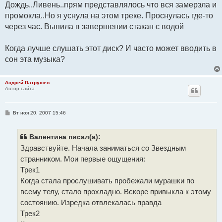
Дождь..Ливень..прям представлялось что вся замерзла и
промокла..Но я уснула на этом треке. Проснулась где-то
через час. Выпила в завершении стакан с водой
Когда лучше слушать этот диск? И часто может вводить в
сон эта музыка?
Андрей Патрушев
Автор сайта
С
Вт ноя 20, 2007 15:46
о
о
б
щ
Валентина писал(а):
е
Здравствуйте. Начала заниматься со Звездным
н
и
странником. Мои первые ощущения:
е
Трек1
Когда стала прослушивать пробежали мурашки по
всему телу, стало прохладно. Вскоре привыкла к этому
состоянию. Изредка отвлекалась правда
Трек2