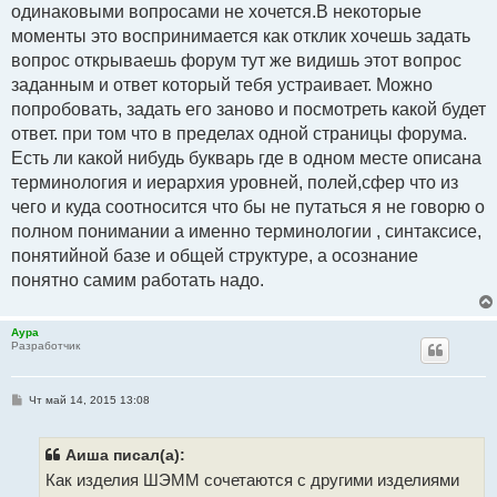
одинаковыми вопросами не хочется.В некоторые
моменты это воспринимается как отклик хочешь задать
вопрос открываешь форум тут же видишь этот вопрос
заданным и ответ который тебя устраивает. Можно
попробовать, задать его заново и посмотреть какой будет
ответ. при том что в пределах одной страницы форума.
Есть ли какой нибудь букварь где в одном месте описана
терминология и иерархия уровней, полей,сфер что из
чего и куда соотносится что бы не путаться я не говорю о
полном понимании а именно терминологии , синтаксисе,
понятийной базе и общей структуре, а осознание
понятно самим работать надо.
Аура
Разработчик
С
Чт май 14, 2015 13:08
о
о
б
щ
Аиша писал(а):
е
Как изделия ШЭММ сочетаются с другими изделиями
н
и