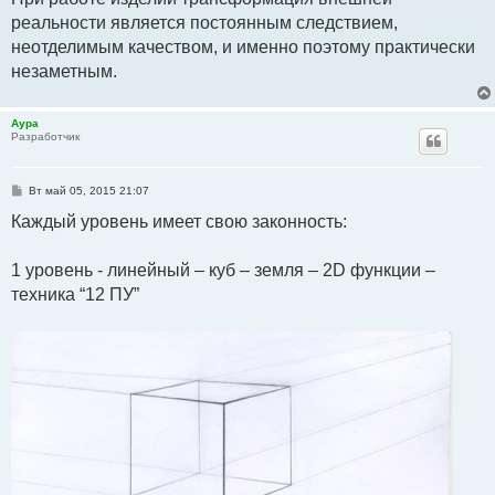
реальности является постоянным следствием,
неотделимым качеством, и именно поэтому практически
незаметным.
Аура
Разработчик
С
Вт май 05, 2015 21:07
о
о
Каждый уровень имеет свою законность:
б
щ
е
1 уровень - линейный – куб – земля – 2D функции –
н
и
техника “12 ПУ”
е