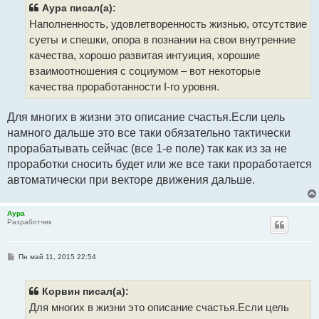
щ
Аура писал(а):
е
Наполненность, удовлетворенность жизнью, отсутствие
н
и
суеты и спешки, опора в познании на свои внутренние
е
качества, хорошо развитая интуиция, хорошие
взаимоотношения с социумом – вот некоторые
качества проработанности I-го уровня.
Для многих в жизни это описание счастья.Если цель
намного дальше это все таки обязательно тактически
прорабатывать сейчас (все 1-е поле) так как из за не
проработки сносить будет или же все таки проработается
автоматически при векторе движения дальше.
Аура
Разработчик
С
Пн май 11, 2015 22:54
о
о
б
щ
Корвин писал(а):
е
Для многих в жизни это описание счастья.Если цель
н
и