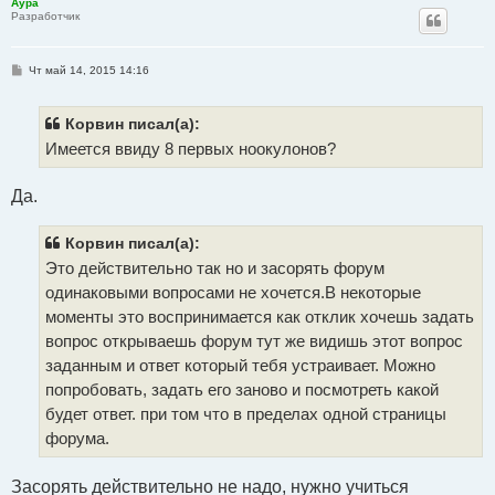
Аура
Разработчик
С
Чт май 14, 2015 14:16
о
о
б
щ
Корвин писал(а):
е
Имеется ввиду 8 первых ноокулонов?
н
и
е
Да.
Корвин писал(а):
Это действительно так но и засорять форум
одинаковыми вопросами не хочется.В некоторые
моменты это воспринимается как отклик хочешь задать
вопрос открываешь форум тут же видишь этот вопрос
заданным и ответ который тебя устраивает. Можно
попробовать, задать его заново и посмотреть какой
будет ответ. при том что в пределах одной страницы
форума.
Засорять действительно не надо, нужно учиться