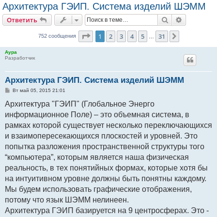
Архитектура ГЭИП. Система изделий ШЭММ
Поиск
Расширен
Ответить
Страница
1
из
31
1
2
3
4
5
31
След.
752 сообщения
…
Аура
Разработчик
Архитектура ГЭИП. Система изделий ШЭММ
С
Вт май 05, 2015 21:01
о
о
Архитектура "ГЭИП" (Глобальное Энерго
б
информационное Поле) – это объемная система, в
щ
е
рамках которой существует несколько переключающихся
н
и
и взаимопересекающихся плоскостей и уровней. Это
е
попытка разложения пространственной структуры того
“компьютера”, которым является наша физическая
реальность, в тех понятийных формах, которые хотя бы
на интуитивном уровне должны быть понятны каждому.
Мы будем использовать графические отображения,
потому что язык ШЭММ нелинеен.
Архитектура ГЭИП базируется на 9 центросферах. Это -