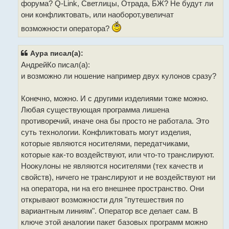
форума? Q-Link, Светлицы, Отрада, БЖ? Не будут ли
е
они конфликтовать, или наоборот,увеличат
возможности оператора?
Аура писал(а):
АндрейКо писал(а):
и возможно ли ношение например двух кулонов сразу?
Конечно, можно. И с другими изделиями тоже можно.
Любая существующая программа лишена
противоречий, иначе она бы просто не работала. Это
суть технологии. Конфликтовать могут изделия,
которые являются носителями, передатчиками,
которые как-то воздействуют, или что-то транслируют.
Ноокулоны не являются носителями (тех качеств и
свойств), ничего не транслируют и не воздействуют ни
на оператора, ни на его внешнее пространство. Они
открывают возможности для "путешествия по
вариантным линиям". Оператор все делает сам. В
ключе этой аналогии пакет базовых программ можно