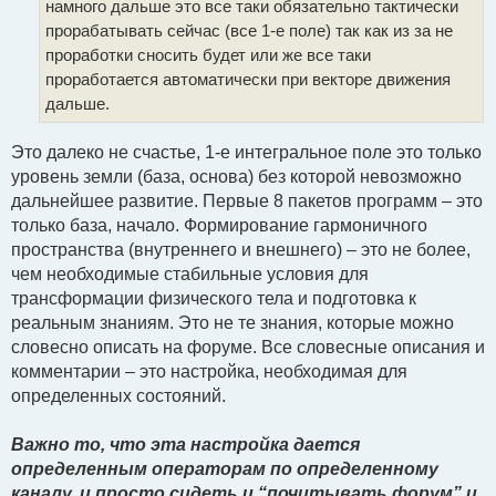
намного дальше это все таки обязательно тактически
е
прорабатывать сейчас (все 1-е поле) так как из за не
проработки сносить будет или же все таки
проработается автоматически при векторе движения
дальше.
Это далеко не счастье, 1-е интегральное поле это только
уровень земли (база, основа) без которой невозможно
дальнейшее развитие. Первые 8 пакетов программ – это
только база, начало. Формирование гармоничного
пространства (внутреннего и внешнего) – это не более,
чем необходимые стабильные условия для
трансформации физического тела и подготовка к
реальным знаниям. Это не те знания, которые можно
словесно описать на форуме. Все словесные описания и
комментарии – это настройка, необходимая для
определенных состояний.
Важно то, что эта настройка дается
определенным операторам по определенному
каналу, и просто сидеть и “почитывать форум” и