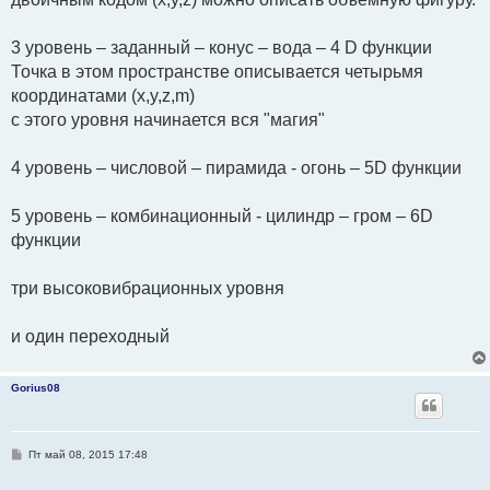
3 уровень – заданный – конус – вода – 4 D функции
Точка в этом пространстве описывается четырьмя
координатами (x,y,z,m)
с этого уровня начинается вся "магия"
4 уровень – числовой – пирамида - огонь – 5D функции
5 уровень – комбинационный - цилиндр – гром – 6D
функции
три высоковибрационных уровня
и один переходный
Gorius08
С
Пт май 08, 2015 17:48
о
о