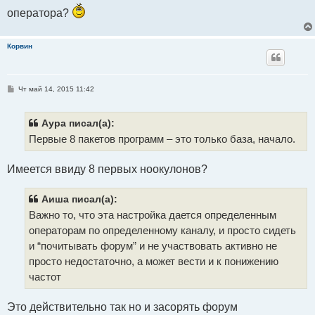
и
е
оператора?
Корвин
С
Чт май 14, 2015 11:42
о
о
б
щ
Аура писал(а):
е
Первые 8 пакетов программ – это только база, начало.
н
и
е
Имеется ввиду 8 первых ноокулонов?
Аиша писал(а):
Важно то, что эта настройка дается определенным
операторам по определенному каналу, и просто сидеть
и “почитывать форум” и не участвовать активно не
просто недостаточно, а может вести и к понижению
частот
Это действительно так но и засорять форум