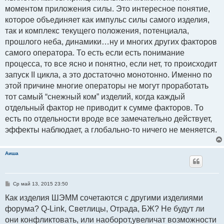
моментом приложения силы. Это интересное понятие,
которое объединяет как импульс силы самого изделия,
так и комплекс текущего положения, потенциала,
прошлого неба, динамики…ну и многих других факторов
самого оператора. То есть если есть понимание
процесса, то все ясно и понятно, если нет, то происходит
запуск II цикла, а это достаточно монотонно. Именно по
этой причине многие операторы не могут проработать
тот самый “снежный ком” изделий, когда каждый
отдельный фактор не приводит к сумме факторов. То
есть по отдельности вроде все замечательно действует,
эффекты наблюдает, а глобально-то ничего не меняется.
Аиша
С
Ср май 13, 2015 23:50
о
о
Как изделия ШЭММ сочетаются с другими изделиями
б
форума? Q-Link, Светлицы, Отрада, БЖ? Не будут ли
щ
е
они конфликтовать, или наоборот,увеличат возможности
н