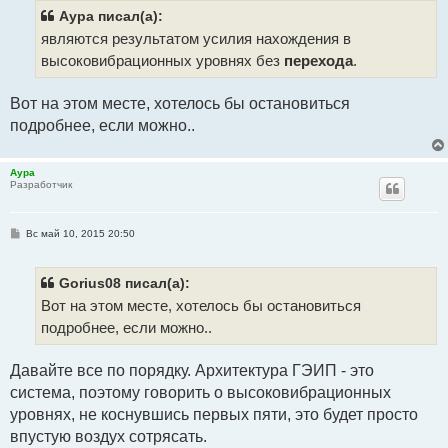
б
щ
Аура писал(а):
е
являются результатом усилия нахождения в
н
и
высоковибрационных уровнях без
перехода
.
е
Вот на этом месте, хотелось бы остановиться
подробнее, если можно..
Аура
Разработчик
С
Вс май 10, 2015 20:50
о
о
б
щ
Gorius08 писал(а):
е
Вот на этом месте, хотелось бы остановиться
н
и
подробнее, если можно..
е
Давайте все по порядку. Архитектура ГЭИП - это
система, поэтому говорить о высоковибрационных
уровнях, не коснувшись первых пяти, это будет просто
впустую воздух сотрясать.