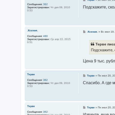
о
Сообщения:
362
о
Подскажите, ско
Зарегистрирован:
Чт дек 09, 2010
б
0:53
щ
е
н
и
е
.Ксения.
С
.Ксения.
»
Вс июл 19,
о
Сообщения:
480
о
Зарегистрирован:
Ср апр 22, 2015
б
0:51
щ
Терве писа
е
Подскажите, 
н
и
е
Цена 9 тыс. рубл
Терве
С
Терве
»
Пн июл 20, 2
о
Сообщения:
362
о
Спасибо. А где 
Зарегистрирован:
Чт дек 09, 2010
б
0:53
щ
е
н
и
е
Терве
С
Терве
»
Пн июл 20, 2
о
Сообщения:
362
о
Извинте, еще во
Зарегистрирован:
Чт дек 09, 2010