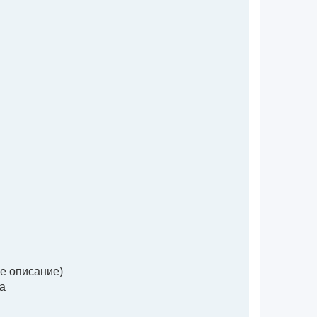
ое описание)
ха