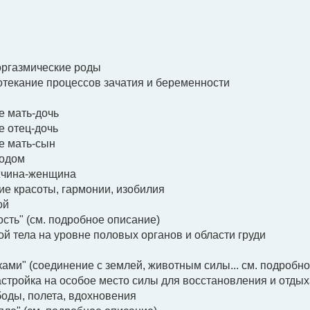
оргазмические роды
отекание процессов зачатия и беременности
е мать-дочь
е отец-дочь
е мать-сын
родом
жчина-женщина
е красоты, гармонии, изобилия
ой
ость" (см. подробное описание)
кой тела на уровне половых органов и области груди
лками" (соединение с землей, животным силы... см. подробн
 настройка на особое место силы для восстановления и отды
оды, полета, вдохновения