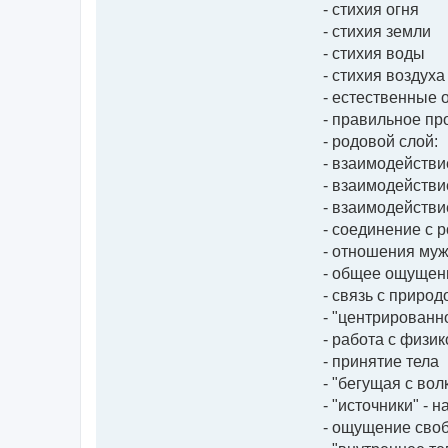
- стихия огня
- стихия земли
- стихия воды
- стихия воздуха
- естественные 
- правильное пр
- родовой слой:
- взаимодействи
- взаимодействи
- взаимодействи
- соединение с 
- отношения му
- общее ощущени
- связь с природ
- "центрированн
- работа с физи
- принятие тела
- "бегущая с во
- "источники" -
- ощущение своб