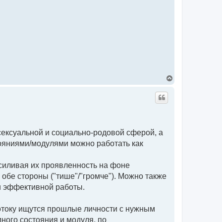
В
е
р
н
у
т
ь
с
сексуальной и социально-родовой сферой, а
я
к
тояниями/модулями можно работать как
н
а
ч
силивая их проявленность на фоне
а
л
 обе стороны ("тише"/"громче"). Можно также
у
и эффективной работы.
потоку ищутся прошлые личности с нужным
иного состояния и модуля, по