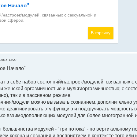
 2015 13:27
кое Начало"
ат в себе набор состояний/настроек/модулей, связанных с 
 и женской оргазмичностью и мультиоргазмичностью; с сос
но), так и в пассивном режиме.
ояния/модули можно вызывать сознанием, дополнительно у
кже деактивировать эту функцию и подкручивать мощность в
лько взаимодополняющих модулей для более многогранной 
 большинства модулей - "три потока" - по вертикальному 
ием кокона и сознания и восприятием в контексте того или 