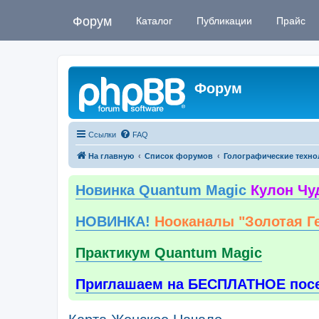
Форум
Каталог
Публикации
Прайс
Форум
Ссылки
FAQ
На главную
Список форумов
Голографические техно
Новинка Quantum Magic
Кулон Чу
НОВИНКА!
Нооканалы "Золотая Г
Практикум Quantum Magic
Приглашаем на БЕСПЛАТНОЕ пос