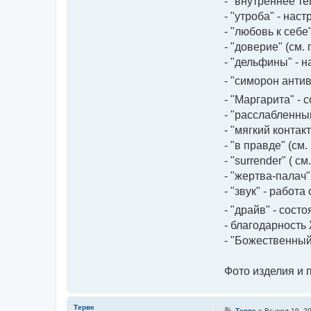
- "внутреннее т
- "утроба" - на
- "любовь к себе
- "доверие" (см.
- "дельфины" - 
- "симорон анти
- "Маргарита" -
- "расслабленны
- "мягкий конта
- "в правде" (см
- "surrender" ( 
- "жертва-палач
- "звук" - работа
- "драйв" - сост
- благодарность
- "Божественный
Фото изделия и 
Терве
С
Терве
»
Вс июл 19, 2