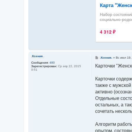
.Ксения.
С
.Ксения.
»
Вс июл 19,
о
Сообщения:
480
о
Карточки "Женс
Зарегистрирован:
Ср апр 22, 2015
б
0:51
щ
е
Карточки содерж
н
и
также с мужской
е
активно (осознан
Отдельные сост
остальных, а та
сочетать неско
Алгоритм работы
опытом, состоян