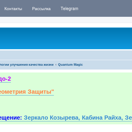
Контакты
Рассылка
Telegram
логии улучшения качества жизни
Quantum Magic
до-2
еометрия Защиты"
ещение:
Зеркало Козырева, Кабина Райха, З