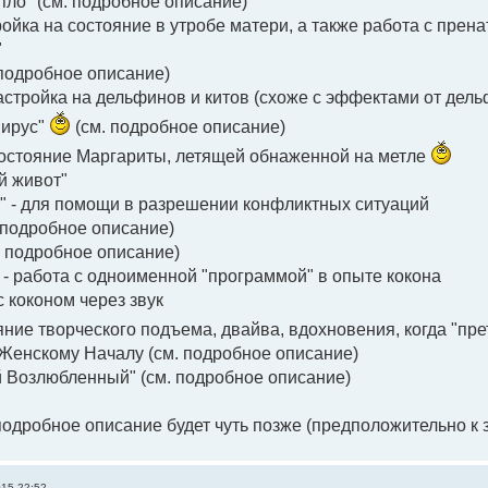
епло" (см. подробное описание)
стройка на состояние в утробе матери, а также работа с пр
"
 подробное описание)
настройка на дельфинов и китов (схоже с эффектами от дел
вирус"
(см. подробное описание)
 состояние Маргариты, летящей обнаженной на метле
й живот"
кт" - для помощи в разрешении конфликтных ситуаций
. подробное описание)
см. подробное описание)
" - работа с одноименной "программой" в опыте кокона
 с коконом через звук
ояние творческого подъема, двайва, вдохновения, когда "пре
 Женскому Началу (см. подробное описание)
 Возлюбленный" (см. подробное описание)
подробное описание будет чуть позже (предположительно к 
015 22:52