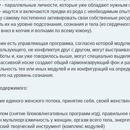
 - параллельные личности, которые уже обладают нужным оп
 - ищутся и включаются предки из рода с необходимым опыто
у самому постепенно активировать свои собственные ресур
ь их на уровне подсознания, сознания и тела (из сердечно
 вниз в копчик и волнами по всему кокону).
чек есть управляющая программа, согласно которой моду
ользующего, не конфликтуя друг с другом, могут выстраив
оты и, как уже говорилось выше, могут специально выделя
ассивной носке создают общий гармонизирующий фон и раб
альность тех или иных модулей и их конфигураций на опре
это на уровень сознания.
содержимого:
ие единого женского потока, принятие себя, своей женствен
целом (снятие блоков/негативных программ итд), правильно
 и мультиоргазмичность у женщин, оргазм всего тела, энерге
ческий творческий инструмент (комплекс модулей)