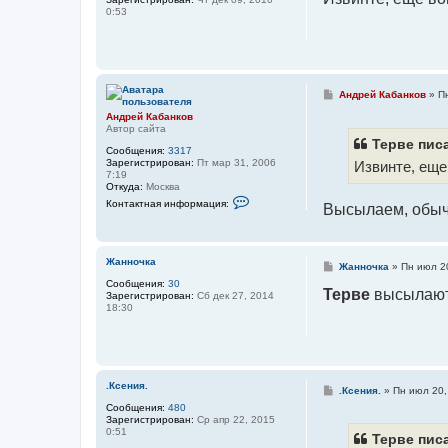
б
0:53
щ
е
н
и
е
С
Андрей Кабанков
»
П
о
Андрей Кабанков
о
Автор сайта
б
щ
Терве писа
Сообщения:
3317
е
Зарегистрирован:
Пт мар 31, 2006
Извинте, еще
н
7:19
и
Откуда:
Москва
е
К
Контактная информация:
Высылаем, обыч
о
н
т
а
к
Жанночка
С
Жанночка
»
Пн июл 2
т
о
н
Сообщения:
30
о
Терве
высылают,
а
Зарегистрирован:
Сб дек 27, 2014
б
я
18:30
щ
и
е
н
н
ф
и
о
е
р
м
.Ксения.
С
а
.Ксения.
»
Пн июл 20,
о
ц
Сообщения:
480
о
и
Зарегистрирован:
Ср апр 22, 2015
б
я
0:51
щ
Терве писа
п