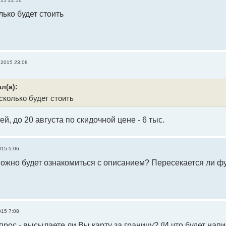
лько будет стоить
 2015 23:08
л(а):
сколько будет стоить
ей, до 20 августа по скидочной цене - 6 тыс.
015 5:06
можно будет ознакомиться с описанием? Пересекается ли 
015 7:08
прос - высылаете ли Вы карту за границу? (И что будет нап