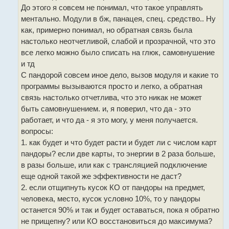
До этого я совсем не понимал, что такое управлять
ментально. Модули в бж, панацея, спец. средство.. Ну
как, примерно понимал, но обратная связь была
настолько неотчетливой, слабой и прозрачной, что это
все легко можно было списать на глюк, самовнушение
и тд
С пандорой совсем иное дело, вызов модуля и какие то
программы вызываются просто и легко, а обратная
связь настолько отчетлива, что это никак не может
быть самовнушением. и, я поверил, что да - это
работает, и что да - я это могу, у меня получается.
вопросы:
1. как будет и что будет расти и будет ли с числом карт
пандоры? если две карты, то энергии в 2 раза больше,
в разы больше, или как с трансляцией подключение
еще одной такой же эффективности не даст?
2. если отщипнуть кусок КО от пандоры на предмет,
человека, место, кусок условно 10%, то у пандоры
останется 90% и так и будет оставаться, пока я обратно
не прищепну? или КО восстановиться до максимума?