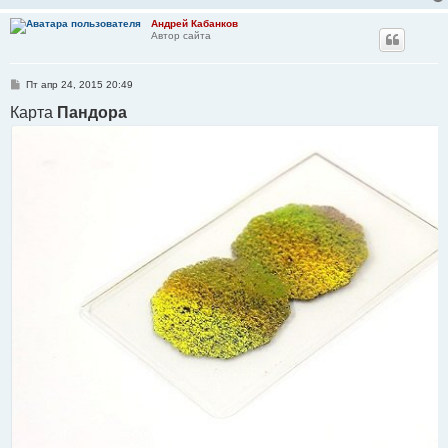
Андрей Кабанков
Автор сайта
С
Пт апр 24, 2015 20:49
о
о
Карта
Пандора
б
щ
е
н
и
е