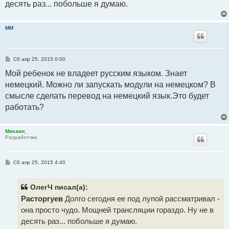
десять раз... побольше я думаю.
н
и
е
ММ
С
Сб апр 25, 2015 0:00
о
о
Мой ребенок не владеет русским языком. Знает
б
немецкий. Можно ли запускать модули на немецком? В
щ
е
смысле сделать перевод на немецкий язык.Это будет
н
и
работать?
е
Михаил_
Разработчик
С
Сб апр 25, 2015 4:40
о
о
б
щ
ОлегЧ писал(а):
е
Расторгуев
Долго сегодня ее под лупой рассматривал -
н
и
она просто чудо. Мощней трансляции гораздо. Ну не в
е
десять раз... побольше я думаю.