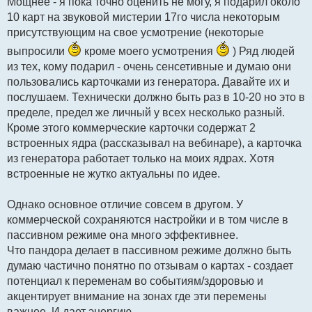
Мощнее - я пока точно оценить не могу, я подарил около
б
10 карт на звуковой мистерии 17го числа некоторым
щ
е
присутствующим на свое усмотрение (некоторые
н
и
е
выпросили
кроме моего усмотрения
) Ряд людей
из тех, кому подарил - очень сенсетивные и думаю они
пользовались карточками из генератора. Давайте их и
послушаем. Технически должно быть раз в 10-20 но это в
пределе, предел же личный у всех несколько разный.
Кроме этого коммерческие карточки содержат 2
встроенных ядра (рассказывал на вебинаре), а карточка
из генератора работает только на моих ядрах. Хотя
встроенные не жутко актуальны по идее.
Однако основное отличие совсем в другом. У
коммерческой сохраняются настройки и в том числе в
пассивном режиме она много эффективнее.
Что пандора делает в пассивном режиме должно быть
думаю частично понятно по отзывам о картах - создает
потенциал к переменам во событиям/здоровью и
акцентирует внимание на зонах где эти перемены
важнее. И дает энергию.