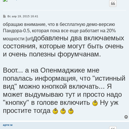
С
Вс апр 19, 2015 16:41
о
о
обращаю внимание, что в бесплатную демо-версию
б
Пандора-0.5, которая пока все еще работает на 20%
щ
е
добавлены два включаемых
н
мощности [url]
и
состояния, которые могут быть очень
е
и очень полезны форумчанам.
Воот... а на Опенмаджике мне
попалась информация, что "истинный
вид" можно кнопкой включать... Я
может выдумываю тут и просто надо
"кнопку" в голове включить
Ну уж
простите тогда
арте:м