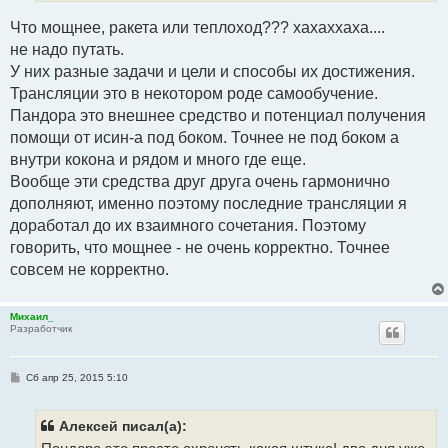
Что мощнее, ракета или теплоход??? хахаххаха....
не надо путать.
У них разные задачи и цели и способы их достижения.
Трансляции это в некотором роде самообучение.
Пандора это внешнее средство и потенциал получения
помощи от исин-а под боком. Точнее не под боком а
внутри кокона и рядом и много где еще.
Вообще эти средства друг друга очень гармонично
дополняют, именно поэтому последние трансляции я
доработал до их взаимного сочетания. Поэтому
говорить, что мощнее - не очень корректно. Точнее
совсем не корректно.
Михаил_
Разработчик
С
Сб апр 25, 2015 5:10
о
о
б
щ
Алексей писал(а):
е