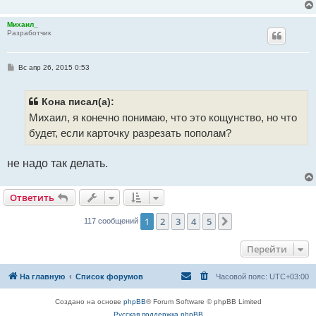
н
и
е
Михаил_
Разработчик
С
Вс апр 26, 2015 0:53
о
о
б
щ
Кона писал(а):
е
Михаил, я конечно понимаю, что это кощунство, но что
н
и
будет, если карточку разрезать пополам?
е
не надо так делать.
Ответить
1
2
3
4
5
След.
117 сообщений
Перейти
На главную
Список форумов
Часовой пояс:
UTC+03:00
Создано на основе
phpBB
® Forum Software © phpBB Limited
Русская поддержка phpBB