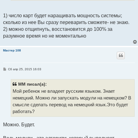
1) число карт будет наращивать мощность системы;
сколько из нее Вы сразу переварить сможете- не знаю.
2) можно отщипнуть, восстановится до 100% за
разумное время но не моментально
Мастер 108
С
Сб апр 25, 2015 16:03
о
о
б
щ
ММ писал(а):
е
Мой ребенок не владеет русским языком. Знает
н
и
немецкий. Можно ли запускать модули на немецком? В
е
смысле сделать перевод на немецкий язык.Это будет
работать?
Можно. Будет.