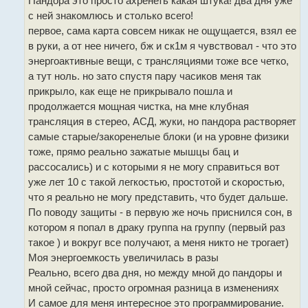
Пандора это просто ахренеть какая штука! два дня уже
н
и
с ней знакомлюсь и столько всего!
е
первое, сама карта совсем никак не ощущается, взял ее
в руки, а от нее ничего, бж и ск1м я чувствовал - что это
энергоактивные вещи, с трансляциями тоже все четко,
а тут ноль. но зато спустя пару часиков меня так
прикрыло, как еще не прикрывало пошла и
продолжается мощная чистка, на мне клубная
трансляция в стерео, АСД, жуки, но пандора растворяет
самые старые/закоренелые блоки (и на уровне физики
тоже, прямо реально зажатые мышцы бац и
рассосались) и с которыми я не могу справиться вот
уже лет 10 с такой легкостью, простотой и скоростью,
что я реально не могу представить, что будет дальше.
По поводу защиты - в первую же ночь приснился сон, в
котором я попал в драку группа на группу (первый раз
такое ) и вокруг все получают, а меня никто не трогает)
Моя энергоемкость увеличилась в разы
Реально, всего два дня, но между мной до пандоры и
мной сейчас, просто огромная разница в изменениях
И самое для меня интересное это программирование.