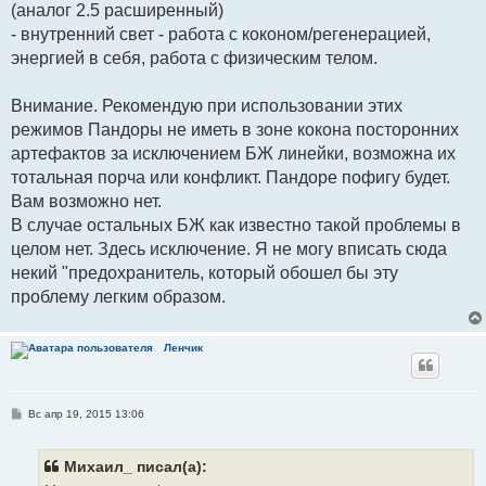
(аналог 2.5 расширенный)
- внутренний свет - работа с коконом/регенерацией,
энергией в себя, работа с физическим телом.
Внимание. Рекомендую при использовании этих
режимов Пандоры не иметь в зоне кокона посторонних
артефактов за исключением БЖ линейки, возможна их
тотальная порча или конфликт. Пандоре пофигу будет.
Вам возможно нет.
В случае остальных БЖ как известно такой проблемы в
целом нет. Здесь исключение. Я не могу вписать сюда
некий "предохранитель, который обошел бы эту
проблему легким образом.
Ленчик
С
Вс апр 19, 2015 13:06
о
о
б
щ
Михаил_ писал(а):
е