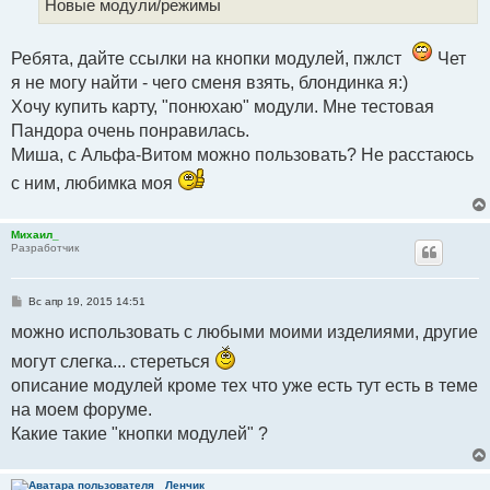
Новые модули/режимы
н
и
е
Ребята, дайте ссылки на кнопки модулей, пжлст
Чет
я не могу найти - чего сменя взять, блондинка я:)
Хочу купить карту, "понюхаю" модули. Мне тестовая
Пандора очень понравилась.
Миша, с Альфа-Витом можно пользовать? Не расстаюсь
с ним, любимка моя
Михаил_
Разработчик
С
Вс апр 19, 2015 14:51
о
о
можно использовать с любыми моими изделиями, другие
б
щ
могут слегка... стереться
е
н
описание модулей кроме тех что уже есть тут есть в теме
и
е
на моем форуме.
Какие такие "кнопки модулей" ?
Ленчик