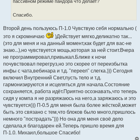
пассивном режиме пандора что делает?
Спасибо.
Второй день пользуюсь П-1.0 Чувствую себя нормально (
это я скромничаю
)Действует мягко,деликатно так...
(это для меня и на данный момент,как будет для вас-не
знаю...),но чувствуется мощь,которая за ней стоит.Вчера
не программировал,привыкал.Ближе к ночи
почувствовал перегруз,но это скорее от переизбытка
инфы с чата,вебинара и т.д. "переел" слегка.))) Сегодня
включил Внутренний Свет,пусть тело и т.д.
гармонизируются и исцеляться для начала.Состояние
сохраняется, работа идёт.Приятно осознавать,что теперь
сидя у компа я не разряжаюсь на него,а заряжаюсь и это
чувствуется))) П-0.5 для меня была более жёсткой,может
быть это связано с тем,что блоков было много,пришлось
немного "пострадать"))) Но она для меня своё дело
сделала,я благодарен ей.Теперь пришло время для
П-1.0. Михаил,большое Спасибо!