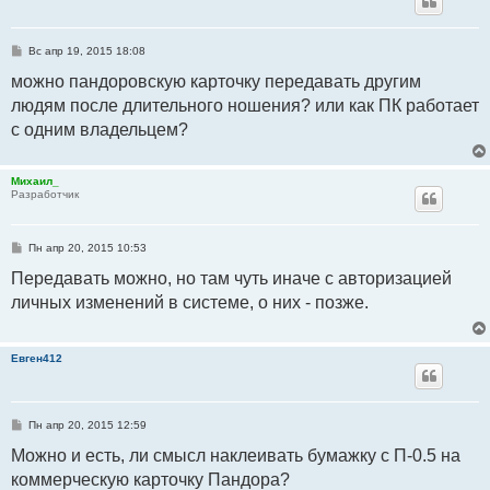
С
Вс апр 19, 2015 18:08
о
о
можно пандоровскую карточку передавать другим
б
людям после длительного ношения? или как ПК работает
щ
е
с одним владельцем?
н
и
е
Михаил_
Разработчик
С
Пн апр 20, 2015 10:53
о
о
Передавать можно, но там чуть иначе с авторизацией
б
личных изменений в системе, о них - позже.
щ
е
н
и
е
Евген412
С
Пн апр 20, 2015 12:59
о
о
Можно и есть, ли смысл наклеивать бумажку с П-0.5 на
б
коммерческую карточку Пандора?
щ
е