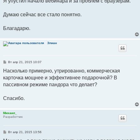
Я упустил начало вебинара и за проблем с браузерам.
б
щ
е
Думаю сейчас все стало понятно.
н
и
е
Благадарю.
Элиан
С
Вт апр 21, 2015 10:07
о
о
Насколько примерно, утрированно, коммерческая
б
карточка мощнее и эффективнее подарочной? В
щ
е
пассивном режиме пандора что делает?
н
и
е
Спасибо.
Михаил_
Разработчик
С
Вт апр 21, 2015 13:56
о
о