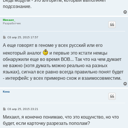
Ведь модули - это алгоритм, который выполняет
подсознание.
Михаил_
Разработчик
С
Сб апр 25, 2015 17:57
о
о
А еще говорят в геноме у всех русский или его
б
щ
некоторый аналог
и первые это кстати немцы
е
н
обнаружили еще во время ВОВ... Так что на чем думает
и
е
не важно (хотя думать можно реально на разных
языках), сигнал все равно всегда правильно понят будет
- интерфейс у всех примерно схож и взаимосовместим.
Кона
С
Сб апр 25, 2015 23:21
о
о
Михаил, я конечно понимаю, что это кощунство, но что
б
будет, если карточку разрезать пополам?
щ
е