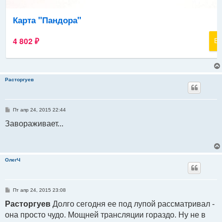
Расторгуев
С
Пт апр 24, 2015 22:44
о
о
Завораживает...
б
щ
е
н
и
е
ОлегЧ
С
Пт апр 24, 2015 23:08
о
о
Расторгуев
Долго сегодня ее под лупой рассматривал -
б
она просто чудо. Мощней трансляции гораздо. Ну не в
щ
е