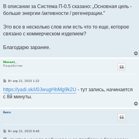
В описании за Система П-0.5 сказано: „Основная цель -
больше энергии /активности / регенерации.”
Это все в несколько слов или есть что то еще, которое
связано с коммерческом изделием?
Благодарю заранее.
Михаил_
Разработчик
С
Вт апр 21, 2015 1:22
о
о
https://yadi.sk/i/0JwugHbMg9k2U
- тут запись, начинается
б
щ
с 8й минуты.
е
н
и
е
Бисо
С
Вт апр 21, 2015 9:46
о
о