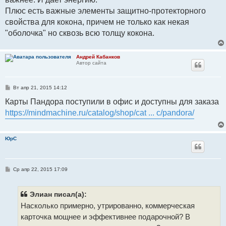
Плюс есть важные элементы защитно-протекторного
свойства для кокона, причем не только как некая
"оболочка" но сквозь всю толщу кокона.
Андрей Кабанков
Автор сайта
С
Вт апр 21, 2015 14:12
о
о
Карты Пандора поступили в офис и доступны для заказа
б
https://mindmachine.ru/catalog/shop/cat ... c/pandora/
щ
е
н
и
е
ЮрС
С
Ср апр 22, 2015 17:09
о
о
б
щ
Элиан писал(а):
е
Насколько примерно, утрированно, коммерческая
н
и
карточка мощнее и эффективнее подарочной? В
е