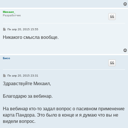
н
и
е
Михаил_
Разработчик
С
Пн апр 20, 2015 15:55
о
о
Никакого смысла вообще.
б
щ
е
н
и
е
Бисо
С
Пн апр 20, 2015 23:31
о
о
Здравствуйте Михаил,
б
щ
е
Благодарю за вебинар.
н
и
е
На вебинар кто-то задал вопрос о пасивном применение
карта Пандора. Это было в конце и я думаю что вы не
видели вопрос.