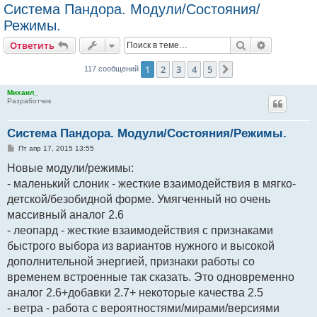
Система Пандора. Модули/Состояния/
Режимы.
Поиск
Расширен
Ответить
1
2
3
4
5
След.
117 сообщений
Михаил_
Разработчик
Система Пандора. Модули/Состояния/Режимы.
С
Пт апр 17, 2015 13:55
о
о
Новые модули/режимы:
б
- маленький слоник - жесткие взаимодействия в мягко-
щ
е
детской/безобидной форме. Умягченный но очень
н
и
массивный аналог 2.6
е
- леопард - жесткие взаимодействия с признаками
быстрого выбора из вариантов нужного и высокой
дополнительной энергией, признаки работы со
временем встроенные так сказать. Это одновременно
аналог 2.6+добавки 2.7+ некоторые качества 2.5
- ветра - работа с вероятностями/мирами/версиями