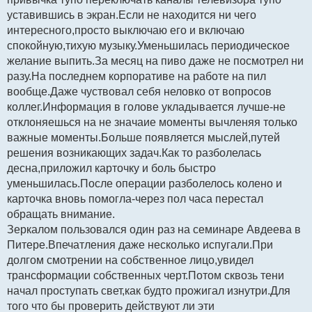
уставившись в экран.Если не находится ни чего
интересного,просто выключаю его и включаю
спокойную,тихую музыку.Уменьшилась периодическое
желание выпить.За месяц на пиво даже не посмотрел ни
разу.На последнем корпоративе на работе на пил
вообще.Даже чуствовал себя неловко от вопросов
коллег.Информация в голове укладывается лучше-не
отклоняешься на не значаие моменты вычленяя только
важные моменты.Больше появляется мыслей,путей
решения возникающих задач.Как то разболелась
десна,приложил карточку и боль быстро
уменьшилась.После операции разболелось колено и
карточка вновь помогла-через пол часа перестал
обращать внимание.
Зеркалом пользовался один раз на семинаре Авдеева в
Питере.Впечатления даже несколько испугали.При
долгом смотрении на собственное лицо,увидел
трансформации собственных черт.Потом сквозь тени
начал проступать свет,как будто прожигал изнутри.Для
того что бы проверить действуют ли эти