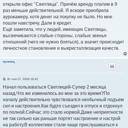
открыли офис "Светлица". Причём аренду платим в 9
раз меньше действительной. Я вскоре приобрела
аурокамеру, хотя денег на покупку не было. Но мне
пошли навстречу. Дали в кредит.
Ещё заметила, что у людей, имеющих Светлицы,
высвечиваются слабые стороны, слабые звенья
отношений (чего не нужно бояться), а значит происходит
личностное становление и выкристаллизация качеств.
путилец
С
Вт ноя 17, 2009 18:42
о
о
Начал пользоваться Светлицей-Супер 2 месяца
б
назад.Что же изменилось во мне за это время?По
щ
е
началу действительно чувствовался необычный подъем
н
и
сил и настроения.Как будто съездил в отпуск и отдохнул
е
по полной.Сейчас это стало нормой.Даже неприятности
не так сильно как раньше портят настроение и настрой
на работу.В коллективе стали чаще прислушиваться к