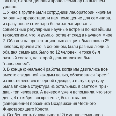
Так вот, Сергей Динович провел семинар на высшем
уровне.
1. У нас в группе были сотрудники лаборатории кирлиан
ру, они же предоставили нам помещение для семинара,
и сразу после семинара были запланированы
совместные регулярные научные встречи по новейшим
технологиям, что, я думаю, оставит след в научном мире.
2. Оба дня на презентационных лекциях было около 25
человек, причем это, в основном, были разные люди, а
оба дня семинара было по 12 человек, и тоже был
разный состав, на второй день коллектив был
"нацеленнее".
3. В конце финальной работы, когда мы двигались все
вместе с заданной каждым целью, образовался "крест"
из шести человек в черной одежде, а в эту структуру
была вписана структура из остальных, в светлом, три -
два - три человека. А вечером уже я вспомнила, что этот
день, 4 октября, воскресенье, был - отдание
(завершение) праздника Воздвижения Честного
Животворящего Креста.
4. Особенность (уникальность!?) именно семинаров