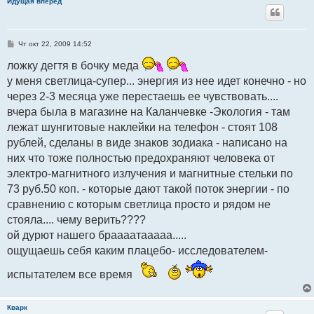
Идущая вперед
С
Чт окт 22, 2009 14:52
о
о
ложку дегтя в бочку меда
б
щ
у меня светлица-супер... энергия из нее идет конечно - но
е
н
через 2-3 месяца уже перестаешь ее чувствовать....
и
вчера была в магазине на Каланчевке -Экология - там
е
лежат шунгитовые наклейки на телефон - стоят 108
рублей, сделаны в виде знаков зодиака - написано на
них что тоже полностью предохраняют человека от
электро-магнитного излучения и магнитные стельки по
73 руб.50 коп. - которые дают такой поток энергии - по
сравнению с которым светлица просто и рядом не
стояла.... чему верить????
ой дурют нашего браааатааааа.....
ощущаешь себя каким плацебо- исследователем-
испытателем все время
Кварк