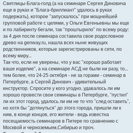
Светлицы-Блага-голд (а на семинаре Сергея Диновича
еще в руках и "Блага-бриллиант" удалось в руках
подержать), которое "запускалось" при мощнейшей
групповой работе с целями, у Ольги Евгеньевны мы еще
и по лабиринту бегали, так "проштырило" по всему роду:
за 4 дня после семинара составила свое родословное
древо на genway.ru, нашла всех ныне живущих
родственников, которые зарегистрированы в сети, по
всему миру...
Так что, если не уверены, что у вас "хорошо работает
ваше изделие", а на семинаре АСД не были ни разу, то...
тем более, что 24-25 октября - не за горами - семинар в
Петербурге, а Сергей Динович - удивительный
инструктор. Спросите у кого угодно, удавалось ли им
хорошо провести свои семинары в Петербурге, "пустил"
ли их этот город, удалось ли им не то что "след оставить",
но хотя бы "дотянуться" до этого города, пришли ли к
ним, в конце концов, его жители - ведь известна
посещаемость семинаров в Питере по сравнению с
Москвой и черноземьем,Сибирью и проч.