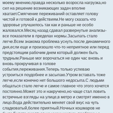
моему мнению,правда несколько возросла нагрузка,но
сил на решение возникающих задач вполне
хватает.Смягчение переживаний оставляет голову
чистой и готовой к действиям.Не могу сказать что
здоровье улучшилось так как и раньше не особо
жаловался.Месяц назад сдавал развернутые анализы-
все показатели в пределах нормы.Засыпать стало
легче.Всем знакома проблема уснуть после динамичного
дня,если еще и произошло что-то неприятное или перед
предстоящим рабочим днем который должен быть
трудным.Раньше мог ворочаться не один час вновь и
вновь прокручивая в голове
события,переживания.Теперь только успеваю
устроиться поудобнее и засыпаю.Утром вставать тоже
легче,если конечно нет большого недосыпа.С людьми
общаться стало легче и самое главное что этого хочется
постоянно.Может это и накручено,но чаще стал ловить
встречные взгляды на улице,в метро и смотрят именно в
лицо.Вода действительно меняет свой вкус на чуть
сладковатый,более приятный.Ночных кошмаров не