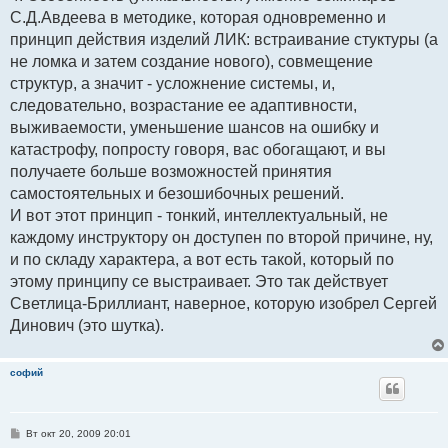
С.Д.Авдеева в методике, которая одновременно и
принцип действия изделий ЛИК: встраивание стуктуры (а
не ломка и затем создание нового), совмещение
структур, а значит - усложнение системы, и,
следовательно, возрастание ее адаптивности,
выживаемости, уменьшение шансов на ошибку и
катастрофу, попросту говоря, вас обогащают, и вы
получаете больше возможностей принятия
самостоятельных и безошибочных решений.
И вот этот принцип - тонкий, интеллектуальный, не
каждому инструктору он доступен по второй причине, ну,
и по складу характера, а вот есть такой, который по
этому принципу се выстраивает. Это так действует
Светлица-Бриллиант, наверное, которую изобрел Сергей
Динович (это шутка).
софий
С
Вт окт 20, 2009 20:01
о