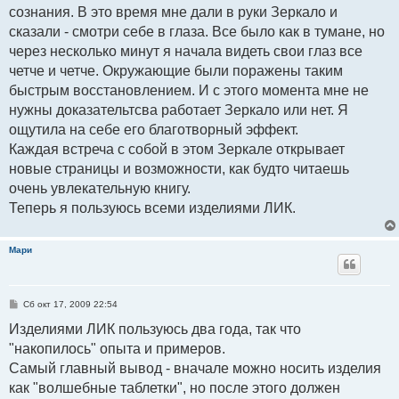
сознания. В это время мне дали в руки Зеркало и
сказали - смотри себе в глаза. Все было как в тумане, но
через несколько минут я начала видеть свои глаз все
четче и четче. Окружающие были поражены таким
быстрым восстановлением. И с этого момента мне не
нужны доказательтсва работает Зеркало или нет. Я
ощутила на себе его благотворный эффект.
Каждая встреча с собой в этом Зеркале открывает
новые страницы и возможности, как будто читаешь
очень увлекательную книгу.
Теперь я пользуюсь всеми изделиями ЛИК.
Мари
С
Сб окт 17, 2009 22:54
о
о
Изделиями ЛИК пользуюсь два года, так что
б
"накопилось" опыта и примеров.
щ
е
Самый главный вывод - вначале можно носить изделия
н
и
как "волшебные таблетки", но после этого должен
е