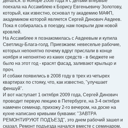
делался. В ноябре 2008 года я с детьми впервые
поехала на Ассамблею к Борису Евгеньевичу Золотову,
который, как известно, основал ту академию МАФП,
академиком которой является Сергей Динович Авдеев.
Пока я собиралась в поездку, нам покрыли дом новой
кровлей.
На Ассамблее я познакомилась с Авдеевым и купила
Светлицу-Блага-голд. Приезжаем: невеселые рабочие,
которых непонятно почему вдруг прислали в конце
ноября и непонятно из каких средств - в бюджете не
было на этот год - красят фасад, заливают крыльцо и
проч.
И собаки появились в 2008 году в трех из четырех
квартирах по стояку, что, как известно, "улучшает
феншуй".
И вот наступает 1 октября 2009 года, Сергей Динович
проводит первую лекцию в Петербурге, на 3-4 октября
намечен семинар, прихожу 2-го вечером, на доске на
кухне написано кривыми буквами: "ЗАВТРА
РЕМОНТИРУЮТ ПОДЪЕЗД", это днем рабочий зашел и
сказал. Ремонт подъезда начался вместе с семинаром.