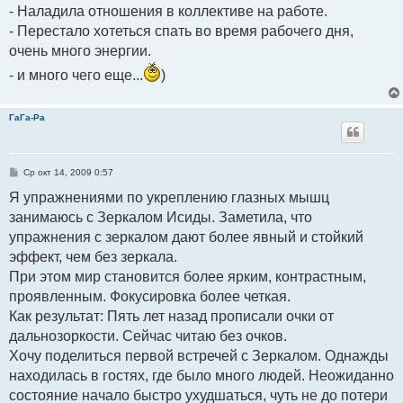
- Наладила отношения в коллективе на работе.
- Перестало хотеться спать во время рабочего дня,
очень много энергии.
- и много чего еще...
)
ГаГа-Ра
С
Ср окт 14, 2009 0:57
о
о
Я упражнениями по укреплению глазных мышц
б
занимаюсь с Зеркалом Исиды. Заметила, что
щ
е
упражнения с зеркалом дают более явный и стойкий
н
и
эффект, чем без зеркала.
е
При этом мир становится более ярким, контрастным,
проявленным. Фокусировка более четкая.
Как результат: Пять лет назад прописали очки от
дальнозоркости. Сейчас читаю без очков.
Хочу поделиться первой встречей с Зеркалом. Однажды
находилась в гостях, где было много людей. Неожиданно
состояние начало быстро ухудшаться, чуть не до потери