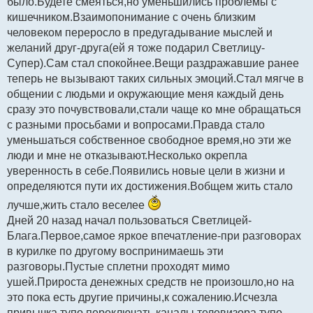
было.Будете смеяться,но уменьшились проблемы с
кишечником.Взаимопонимание с очень близким
человеком переросло в предугадывание мыслей и
желаний друг-друга(ей я тоже подарил Светлицу-
Супер).Сам стал спокойнее.Вещи раздражавшие ранее
теперь не вызывают таких сильных эмоций.Стал мягче в
общении с людьми и окружающие меня каждый день
сразу это почувствовали,стали чаще ко мне обращаться
с разными просьбами и вопросами.Правда стало
уменьшаться собственное свободное время,но эти же
люди и мне не отказывают.Несколько окрепла
уверенность в себе.Появились новые цели в жизни и
определяются пути их достижения.Вобщем жить стало
лучше,жить стало веселее
Дней 20 назад начал пользоваться Светлицей-
Блага.Первое,самое яркое впечатление-при разговорах
в курилке по другому воспринимаешь эти
разговоры.Пустые сплетни проходят мимо
ушей.Прироста денежных средств не произошло,но на
это пока есть другие причины,к сожалению.Исчезла
привычка тупо переключать каналы телевизора тупо