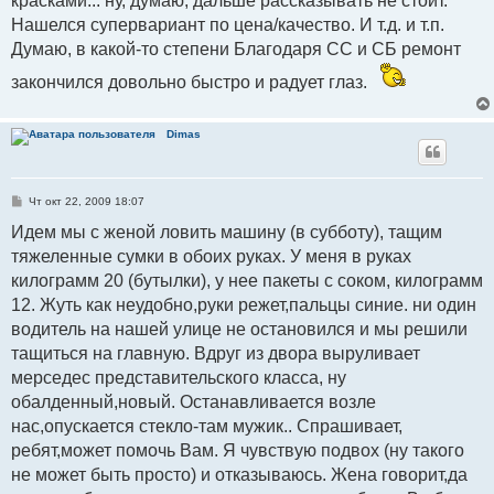
красками... ну, думаю, дальше рассказывать не стоит.
Нашелся супервариант по цена/качество. И т.д. и т.п.
Думаю, в какой-то степени Благодаря СС и СБ ремонт
закончился довольно быстро и радует глаз.
Dimas
С
Чт окт 22, 2009 18:07
о
о
Идем мы с женой ловить машину (в субботу), тащим
б
тяжеленные сумки в обоих руках. У меня в руках
щ
е
килограмм 20 (бутылки), у нее пакеты с соком, килограмм
н
и
12. Жуть как неудобно,руки режет,пальцы синие. ни один
е
водитель на нашей улице не остановился и мы решили
тащиться на главную. Вдруг из двора выруливает
мерседес представительского класса, ну
обалденный,новый. Останавливается возле
нас,опускается стекло-там мужик.. Спрашивает,
ребят,может помочь Вам. Я чувствую подвох (ну такого
не может быть просто) и отказываюсь. Жена говорит,да