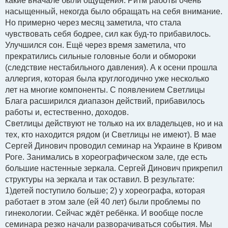
какие вначале были ощущения. Ритм работы очень
насыщенный, некогда было обращать на себя внимание.
Но примерно через месяц заметила, что стала
чувствовать себя бодрее, сил как буд-то прибавилось.
Улучшился сон. Ещё через время заметила, что
прекратились сильные головные боли и обмороки
(следствие нестабильного давления). А к осени прошла
аллергия, которая была круглогодично уже несколько
лет на многие компоненты. С появлением Светлицы
Блага расширился диапазон действий, прибавилось
работы и, естественно, доходов.
Светлицы действуют не только на их владельцев, но и на
тех, кто находится рядом (и Светлицы не имеют). В мае
Сергей Динович проводил семинар на Украине в Кривом
Роге. Занимались в хореографическом зале, где есть
большие настенные зеркала. Сергей Динович прикрепил
структуры на зеркала и так оставил. В результате:
1)детей поступило больше; 2) у хореографа, которая
работает в этом зале (ей 40 лет) были проблемы по
гинекологии. Сейчас ждёт ребёнка. И вообще после
семинара резко начали разворачиваться события. Мы