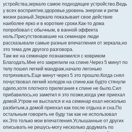
устройства,зеркало самое подходящее устройство.Ведь
у всех восприятие,здоровье,уровень энергии и ритм
жизни разный.Зеркало показывает свое действие
наиболее ярко и в короткие сроки.Как-то дома
попробовал с обычным, в ванной-эффекта
ноль.Присутствовавшие на семинаре люди
рассказывали самые разные впечатления от зеркала,но
это тема для другого разговора.
Там же на семинаре познакомился с ковриком
Благодать.Мне его закрепили на спине.Через 5 минут по
телу пошел легкий мандраж,начало легонько
потряхивать.Еще минут через 5 это прошло.Когда снял
почуствовал легкий холодок на спине,как будто стянули
одело,хотя плотного прилегания к спине не было.Сил
прибавилось,но заметил я это позже,когда уже приехал
домой.Утром не выспался и на семинар ехал несколько
разбитым,а домой приехал как после отдыха и сна.По
остальным говорить не буду так как не использовал
их.Это только мои впечатления.Услышанные от других
описывать не решусь-могу несколько додумать по