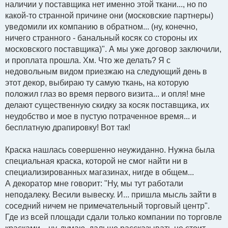
наличии у поставщика нет именно этой ткани..., но по
какой-то странной причине они (московские партнеры)
уведомили их компанию в обратном... (ну, конечно,
ничего странного - банальный косяк со стороны их
московского поставщика)". А мы уже договор заключили,
и проплата прошла. Хм. Что же делать? Я с
недовольным видом приезжаю на следующий день в
этот декор, выбираю ту самую ткань, на которую
положил глаз во время первого визита... и опля! мне
делают существенную скидку за косяк поставщика, их
неудобство и мое в пустую потраченное время... и
бесплатную драпировку! Вот так!
Краска нашлась совершенно неужиданно. Нужна была
специальная краска, которой не смог найти ни в
специализированных магазинах, нигде в общем...
А декоратор мне говорит: "Ну, мы тут работали
неподалеку. Весили вывеску. И... пришла мысль зайти в
соседний ничем не примечательный торговый центр".
Где из всей площади сдали только компании по торговле