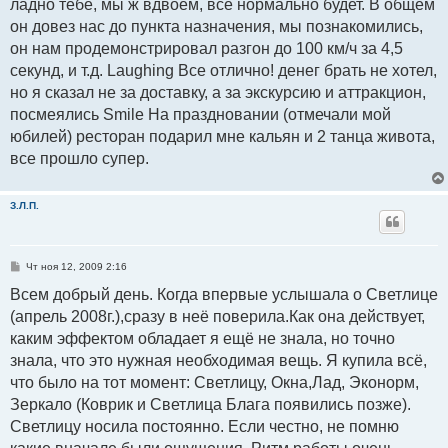
ладно тебе, мы ж вдвоем, все нормально будет. В общем
он довез нас до пункта назначения, мы познакомились,
он нам продемонстрировал разгон до 100 км/ч за 4,5
секунд, и т.д. Laughing Все отлично! денег брать не хотел,
но я сказал не за доставку, а за экскурсию и аттракцион,
посмеялись Smile На праздновании (отмечали мой
юбилей) ресторан подарил мне кальян и 2 танца живота,
все прошло супер.
З.Л.П.
С
Чт ноя 12, 2009 2:16
о
о
Всем добрый день. Когда впервые услышала о Светлице
б
(апрель 2008г.),сразу в неё поверила.Как она действует,
щ
е
каким эффектом обладает я ещё не знала, но точно
н
и
знала, что это нужная необходимая вещь. Я купила всё,
е
что было на тот момент: Светлицу, Окна,Лад, Эконорм,
Зеркало (Коврик и Светлица Блага появились позже).
Светлицу носила постоянно. Если честно, не помню