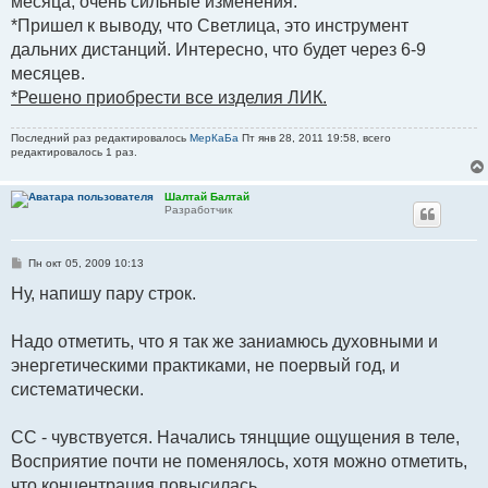
месяца, очень сильные изменения.
*Пришел к выводу, что Светлица, это инструмент
дальних дистанций. Интересно, что будет через 6-9
месяцев.
*Решено приобрести все изделия ЛИК.
Последний раз редактировалось
МерКаБа
Пт янв 28, 2011 19:58, всего
редактировалось 1 раз.
Шалтай Балтай
Разработчик
С
Пн окт 05, 2009 10:13
о
о
Ну, напишу пару строк.
б
щ
е
Надо отметить, что я так же заниамюсь духовными и
н
и
энергетическими практиками, не поервый год, и
е
систематически.
СС - чувствуется. Начались тянцщие ощущения в теле,
Восприятие почти не поменялось, хотя можно отметить,
что концентрация повысилась.