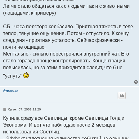
Легче стало общаться как с людьми так и с животными
(лошадьми, к примеру)
СБ - часа полстора колбасило. Приятная тяжесть в теле,
тепло, тянущие ощущения. Потом - отпустило. К концу
след. дня - приятная усталость. Сейчас физически -
почти не ощищаю.
Ментально - сильно перестроился внутренний чат. Его
стало гораздо проще контролировать. Концентрация
повысилась, но за этим приходится следит, что б не
"уснуть"
Аураведа
С
Ср окт 07, 2009 22:20
о
о
Купила сразу все Светлицы, кроме Светлицы Голд и
б
Эконорма. И вот что наблюдаю после 2 месяцев
щ
е
использования Светлиц:
н
и
- Эффект уплотнения количества событий на единицу
е