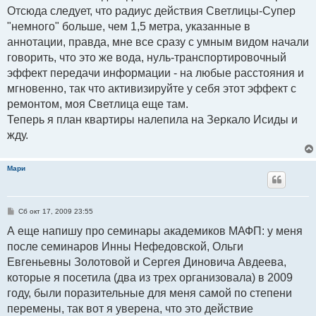
Отсюда следует, что радиус действия Светлицы-Супер
"немного" больше, чем 1,5 метра, указанные в
аннотации, правда, мне все сразу с умным видом начали
говорить, что это же вода, нуль-транспортировочный
эффект передачи информации - на любые расстояния и
мгновенно, так что активизируйте у себя этот эффект с
ремонтом, моя Светлица еще там.
Теперь я план квартиры налепила на Зеркало Исиды и
жду.
Мари
С
Сб окт 17, 2009 23:55
о
о
А еще напишу про семинары академиков МАФП: у меня
б
после семинаров Инны Нефедовской, Ольги
щ
е
Евгеньевны Золотовой и Сергея Диновича Авдеева,
н
и
которые я посетила (два из трех организовала) в 2009
е
году, были поразительные для меня самой по степени
перемены, так вот я уверена, что это действие