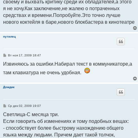
своему и выхвать критику среди их обладателей,а этого
я не хочу.Как заключение,не жалею о потраченных
средствах и времени.Попробуйте.Это точно лучше
нового коктейля в баре,нового блокбастера в кинотеатре
путилец
С
Вт ноя 17, 2009 18:47
о
о
Извиняюсь за ошибки.Набирал текст в коммуникаторе,а
б
щ
там клавиатура не очень удобная.
е
н
и
е
Дождик
С
Ср дек 02, 2009 19:07
о
о
Светлица-С месяца три.
б
Если говорить об изменениях и тому подобных вещах:
щ
е
- способствует более быстрому нахождению общего
н
и
языка между людьми. Причем дает такой толчок,
е