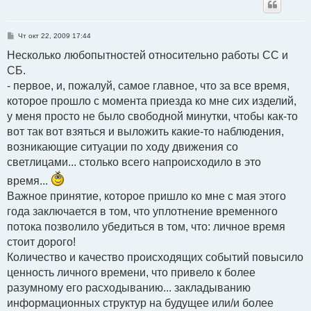
С
Чт окт 22, 2009 17:44
о
о
Несколько любопытностей относительно работы СС и
б
СБ.
щ
е
- первое, и, пожалуй, самое главное, что за все время,
н
и
которое прошло с момента приезда ко мне сих изделий,
е
у меня просто не было свободной минутки, чтобы как-то
вот так вот взяться и выложить какие-то наблюдения,
возникающие ситуации по ходу движения со
светлицами... столько всего напроисходило в это
время...
Важное принятие, которое пришло ко мне с мая этого
года заключается в том, что уплотнение временного
потока позволило убедиться в том, что: личное время
стоит дорого!
Количество и качество происходящих событий повысило
ценность личного времени, что привело к более
разумному его расходыванию... закладыванию
информационных структур на будущее или/и более