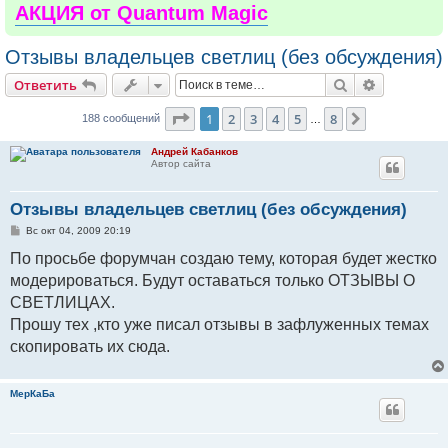
АКЦИЯ от Quantum Magic
Отзывы владельцев светлиц (без обсуждения)
Поиск
Расширен
Ответить
Страница
1
из
8
1
2
3
4
5
8
След.
188 сообщений
…
Андрей Кабанков
Автор сайта
Отзывы владельцев светлиц (без обсуждения)
С
Вс окт 04, 2009 20:19
о
о
По просьбе форумчан создаю тему, которая будет жестко
б
модерироваться. Будут оставаться только ОТЗЫВЫ О
щ
е
СВЕТЛИЦАХ.
н
и
Прошу тех ,кто уже писал отзывы в зафлуженных темах
е
скопировать их сюда.
МерКаБа