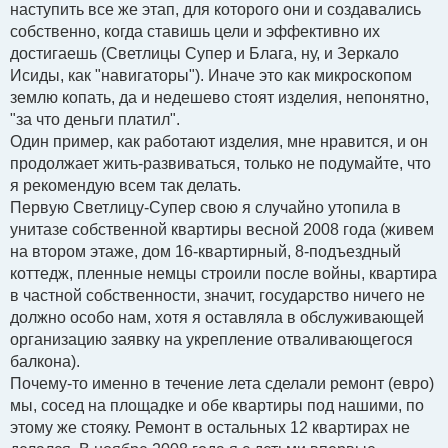
наступить все же этап, для которого они и создавались
собственно, когда ставишь цели и эффективно их
достигаешь (Светлицы Супер и Блага, ну, и Зеркало
Исиды, как "навигаторы"). Иначе это как микроскопом
землю копать, да и недешево стоят изделия, непонятно,
"за что деньги платил".
Один пример, как работают изделия, мне нравится, и он
продолжает жить-развиваться, только не подумайте, что
я рекомендую всем так делать.
Первую Светлицу-Супер свою я случайно утопила в
унитазе собственной квартиры весной 2008 года (живем
на втором этаже, дом 16-квартирный, 8-подъездный
коттедж, пленные немцы строили после войны, квартира
в частной собственности, значит, государство ничего не
должно особо нам, хотя я оставляла в обслуживающей
организацию заявку на укрепление отваливающегося
балкона).
Почему-то именно в течение лета сделали ремонт (евро)
мы, сосед на площадке и обе квартиры под нашими, по
этому же стояку. Ремонт в остальных 12 квартирах не