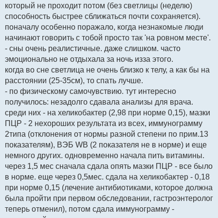
который не проходит потом (без светлицы (неделю)
способность быстрее сближаться почти сохраняется).
поначалу особенно поражало, когда незнакомые люди
начинают говорить с тобой просто так 'на ровном месте'.
- сны очень реалистичные. даже слишком. часто
эмоционально не отдыхала за ночь изза этого.
когда во сне светлица не очень близко к телу, а как бы на
расстоянии (25-35см), то спать лучше.
- по физическому самочувствию. тут интересно
получилось: незадолго сдавала анализы для врача.
среди них - на хеликобактер (2,98 при норме 0,15), мазки
ПЦР - 2 нехороших результата из всех, иммунограмму
2типа (отклонения от нормы разной степени по прим.13
показателям), ВЭБ WB (2 показателя не в норме) и еще
немного других. одновременно начала пить витамины.
через 1,5 мес сначала сдала опять мазки ПЦР - все было
в норме. еще через 0,5мес. сдала на хеликобактер - 0,18
при норме 0,15 (лечение антибиотиками, которое должна
была пройти при первом обследовании, гастроэнтеролог
теперь отменил), потом сдала иммунограмму -