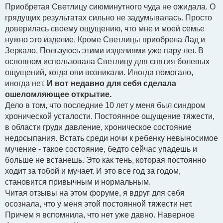
о
Приобретая Светлицу сиюминутного чуда не ожидала. О
б
грядущих результатах сильно не задумывалась. Просто
щ
е
доверилась своему ощущению, что мне и моей семье
н
и
нужно это изделие. Кроме Светлицы приобрела Лад и
е
Зеркало. Пользуюсь этими изделиями уже пару лет. В
основном использовала Светлицу для снятия болевых
ощущений, когда они возникали. Иногда помогало,
иногда нет.
И вот недавно для себя сделала
ошеломляющее открытие.
Дело в том, что последние 10 лет у меня был синдром
хронической усталости. Постоянное ощущение тяжести,
в области груди давление, хроническое состояние
недосыпания. Встать среди ночи к ребенку невыносимое
мучение - такое состояние, бедто сейчас упадешь и
больше не встанешь. Это как тень, которая постоянно
ходит за тобой и мучает. И это все год за годом,
становится привычным и нормальным.
Читая отзывы на этом форуме, я вдруг для себя
осознала, что у меня этой постоянной тяжести нет.
Причем я вспомнила, что нет уже давно. Наверное