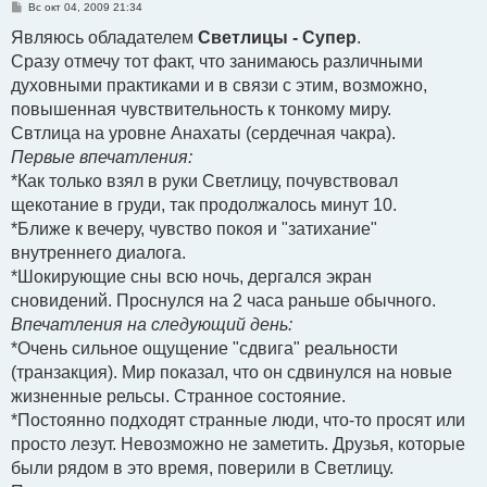
С
Вс окт 04, 2009 21:34
о
о
Являюсь обладателем
Светлицы - Супер
.
б
Сразу отмечу тот факт, что занимаюсь различными
щ
е
духовными практиками и в связи с этим, возможно,
н
и
повышенная чувствительность к тонкому миру.
е
Свтлица на уровне Анахаты (сердечная чакра).
Первые впечатления:
*Как только взял в руки Светлицу, почувствовал
щекотание в груди, так продолжалось минут 10.
*Ближе к вечеру, чувство покоя и "затихание"
внутреннего диалога.
*Шокирующие сны всю ночь, дергался экран
сновидений. Проснулся на 2 часа раньше обычного.
Впечатления на следующий день:
*Очень сильное ощущение "сдвига" реальности
(транзакция). Мир показал, что он сдвинулся на новые
жизненные рельсы. Странное состояние.
*Постоянно подходят странные люди, что-то просят или
просто лезут. Невозможно не заметить. Друзья, которые
были рядом в это время, поверили в Светлицу.