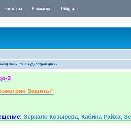
Контакты
Рассылка
Telegram
айнд машинах
Аудиостроб диски
до-2
еометрия Защиты"
ещение:
Зеркало Козырева, Кабина Райха, З