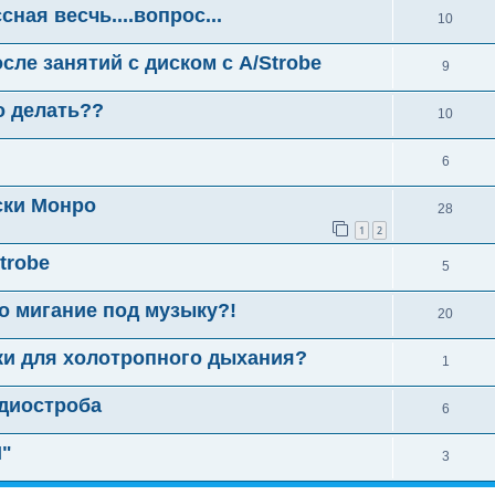
ная весчь....вопрос...
10
ле занятий с диском с A/Strobe
9
о делать??
10
6
ски Монро
28
1
2
trobe
5
о мигание под музыку?!
20
ки для холотропного дыхания?
1
диостроба
6
I"
3