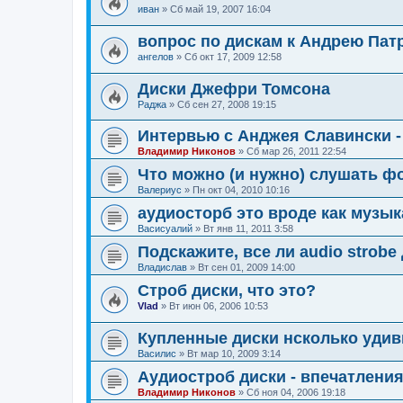
иван
»
Сб май 19, 2007 16:04
вопрос по дискам к Андрею Пат
ангелов
»
Сб окт 17, 2009 12:58
Диски Джефри Томсона
Раджа
»
Сб сен 27, 2008 19:15
Интервью с Анджея Славински -
Владимир Никонов
»
Сб мар 26, 2011 22:54
Что можно (и нужно) слушать ф
Валериус
»
Пн окт 04, 2010 10:16
аудиосторб это вроде как музык
Васисуалий
»
Вт янв 11, 2011 3:58
Подскажите, все ли audio strob
Владислав
»
Вт сен 01, 2009 14:00
Строб диски, что это?
Vlad
»
Вт июн 06, 2006 10:53
Купленные диски нсколько удиви
Василис
»
Вт мар 10, 2009 3:14
Аудиостроб диски - впечатлени
Владимир Никонов
»
Сб ноя 04, 2006 19:18