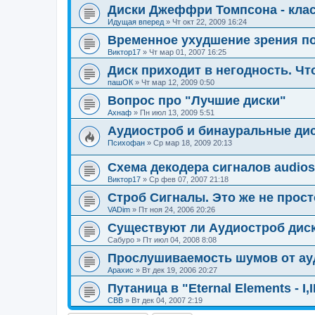
Диски Джеффри Томпсона - класс
Идущая вперед
»
Чт окт 22, 2009 16:24
Временное ухудшение зрения пос
Виктор17
»
Чт мар 01, 2007 16:25
Диск приходит в негодность. Чт
пашОК
»
Чт мар 12, 2009 0:50
Вопрос про "Лучшие диски"
Ахнаф
»
Пн июл 13, 2009 5:51
Аудиостроб и бинауральные ди
Психофан
»
Ср мар 18, 2009 20:13
Схема декодера сигналов audios
Виктор17
»
Ср фев 07, 2007 21:18
Строб Сигналы. Это же не прост
VADim
»
Пт ноя 24, 2006 20:26
Существуют ли Аудиостроб дис
Сабуро
»
Пт июл 04, 2008 8:08
Прослушиваемость шумов от ау
Арахис
»
Вт дек 19, 2006 20:27
Путаница в "Eternal Elements - I,I
CBB
»
Вт дек 04, 2007 2:19