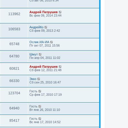
Сб авг 08, 2015 8:34
Андрей Патрушев
113962
Вс фев 09, 2014 23:44
АндрейКо
106583
Сб фев 09, 2013 2:42
Ослик ИА-ИА
65748
Пт окт 07, 2011 15:56
Шмут
64780
Пн апр 04, 2011 11:02
Андрей Патрушев
60821
Сб фев 12, 2011 21:48
Экко
66330
Сб сен 25, 2010 16:47
Гость
123704
Ср фев 17, 2010 17:19
Гость
64940
Вт янв 26, 2010 11:10
Гость
85417
Вс янв 17, 2010 14:52