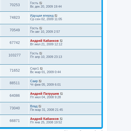
Гость
70253
Вс дек 20, 2009 19:44
Идущая вперед
74823
Ср сен 02, 2009 11:05
Гость
70549
Пн авг 10, 2009 2:57
Андрей Кабанков
67742
Вт июл 21, 2009 12:12
Гость
103277
Пт апр 10, 2009 23:13
Серг1
71652
Вс мар 01, 2009 0:44
Саир
88511
Чт фев 05, 2009 6:01
Андрей Патрушев
64086
Пт июл 04, 2008 9:28
Влад
73040
Пн мар 31, 2008 21:45
Андрей Кабанков
66871
Пт янв 25, 2008 19:52