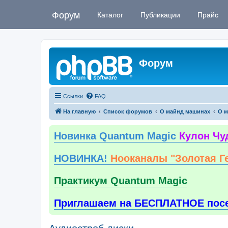
Форум
Каталог
Публикации
Прайс
Форум
Ссылки
FAQ
На главную
Список форумов
О майнд машинах
О м
Новинка Quantum Magic
Кулон Чу
НОВИНКА!
Нооканалы "Золотая Г
Практикум Quantum Magic
Приглашаем на БЕСПЛАТНОЕ пос