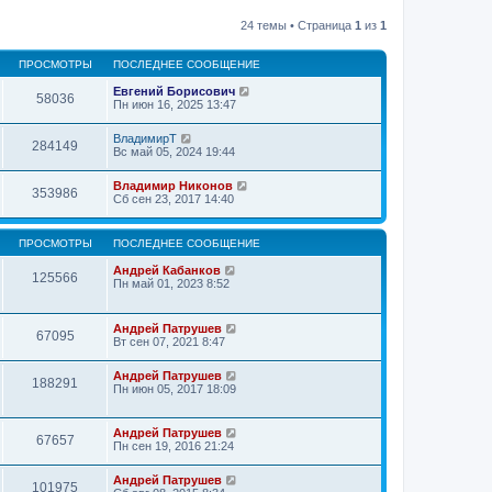
24 темы • Страница
1
из
1
ПРОСМОТРЫ
ПОСЛЕДНЕЕ СООБЩЕНИЕ
Евгений Борисович
58036
Пн июн 16, 2025 13:47
ВладимирТ
284149
Вс май 05, 2024 19:44
Владимир Никонов
353986
Сб сен 23, 2017 14:40
ПРОСМОТРЫ
ПОСЛЕДНЕЕ СООБЩЕНИЕ
Андрей Кабанков
125566
Пн май 01, 2023 8:52
Андрей Патрушев
67095
Вт сен 07, 2021 8:47
Андрей Патрушев
188291
Пн июн 05, 2017 18:09
Андрей Патрушев
67657
Пн сен 19, 2016 21:24
Андрей Патрушев
101975