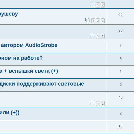
1
2
рушеву
69
1
2
3
36
1
2
 автором AudioStrobe
1
оном на работе?
5
а + вспышки света (+)
1
e диски поддерживают световые
6
46
1
2
ли (+))
2
я
15