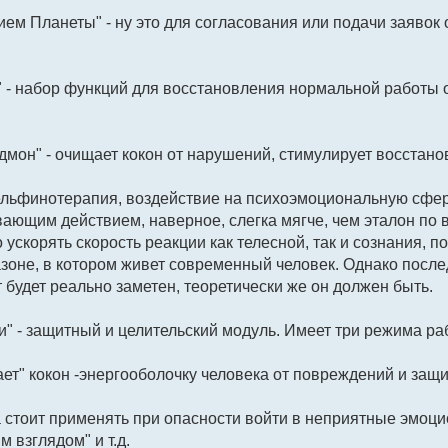
ием Планеты" - ну это для согласования или подачи заявок 
 - набор функций для восстановления нормальной работы 
дмон" - очищает кокон от нарушений, стимулирует восстано
льфинотерапия, воздействие на психоэмоциональную сферу
ющим действием, наверное, слегка мягче, чем эталон по во
 ускорять скорость реакции как телесной, так и сознания, 
зоне, в котором живет современный человек. Однако после
т будет реально заметен, теоретически же он должен быть.
" - защитный и целительский модуль. Имеет три режима ра
ает" кокон -энергооболочку человека от повреждений и защи
а стоит применять при опасности войти в неприятные эмоц
 взглядом" и т.д.