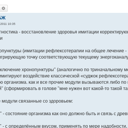
оиск
Расширенный поиск
БЖ
 2011 10:35
гностика - восстановление здоровья имитации корректирую
ии
пунктуры (имитации рефлексотерапии на общее лечение - г
грирующую точку соответствующую текущему энергоканалу 
ключение хронопунктуры" (аналогично по триначальному м
имитируют воздействие классической «суджок рефлексотера
 организма. как и все прочие модули вызываются либо по н
" (сформировать в голове "мне нужен вот какой-то такой та
 модули связанные со здоровьем:
" - состояние организма как оно должно быть и связь с дре
" - с определённым вкусом, применять по мере надобности,