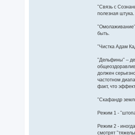
"Связь с Сознан
полезная штука.
"Омолаживание"
быть.
"Чистка Адам Ка
"Дельфины" – де
общеоздоравлива
должен серьезно
частотном диапа
факт, что эффек
"Скафандр земли
Режим 1 - "штоп
Режим 2 - иногд
смотрят "тяжелым