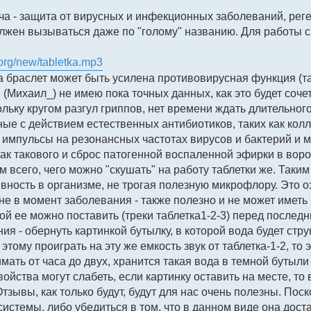
ача - защита от вирусных и инфекционных заболеваний, рег
лжен вызываться даже по "голому" названию. Для работы с т
.org/new/tabletka.mp3
 браслет может быть усилена противовирусная функция (та
 (Михаил_) не имею пока точных данных, как это будет соче
ольку кругом разгул гриппов, нет времени ждать длительного
ые с действием естественных антибиотиков, таких как кол
 импульсы на резонансных частотах вирусов и бактерий и м
как такового и сброс патогенной воспаленной эфирки в вор
 всего, чего можно "скушать" на работу таблетки же. Таким
ность в организме, не трогая полезную микрофлору. Это оз
не в момент заболевания - также полезно и не может иметь
кой ее можно поставить (треки таблетка1-2-3) перед после
ия - обернуть картинкой бутылку, в которой вода будет ст
этому проиграть на эту же емкость звук от таблетка-1-2, т
мать от часа до двух, хранится такая вода в темной бутыли
ойства могут слабеть, если картинку оставить на месте, то
тзывы, как только будут, будут для нас очень полезны. По
системы, либо убедиться в том, что в данном виде она дос