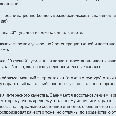
тановления.
" - реанимационно-боевое. можно использовать на одном в
ию).
ала 13" - удаляет из кокона сигнал смерти.
 включает режим ускоренной регенерации тканей и восстан
име.
налог "9 жизней", усиленный вариант, восстанавливает и зап
ру как броню, включающую дополнительные каналы.
 - образует мощный энергосток. от "стока в структуру" отл
ку паразитный канал, либо энергетику с воспаленного органа
гия интересного качества. Занимается восстановлением и
екоторому очень древнему эталонному источнику, характе
ессы на нормальное состояние и многое, очень многое начи
оспроизводят качество тоже, но отличны по воздействию от