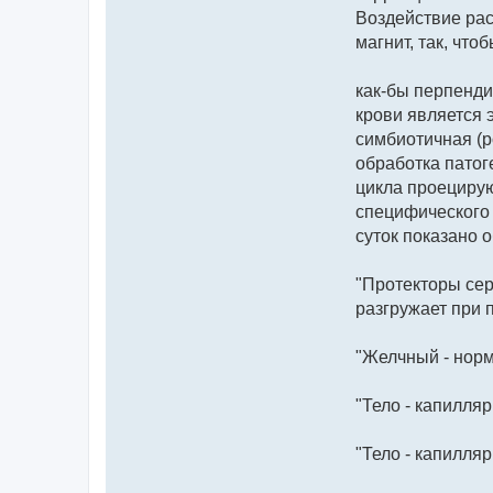
Воздействие рас
магнит, так, чт
как-бы перпенди
крови является 
симбиотичная (
обработка патог
цикла проециру
специфического 
суток показано 
"Протекторы серд
разгружает при п
"Желчный - норм
"Тело - капилля
"Тело - капилля