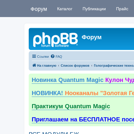
Форум
Каталог
Публикации
Прайс
Форум
Ссылки
FAQ
На главную
Список форумов
Голографические техно
Новинка Quantum Magic
Кулон Чу
НОВИНКА!
Нооканалы "Золотая Г
Практикум Quantum Magic
Приглашаем на БЕСПЛАТНОЕ пос