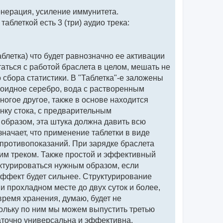
енерация, усиление иммунитета.
аблеткой есть 3 (три) аудио трека:
блетка) что будет равнозначно ее активации
таться с работой браслета в целом, мешать не
 сбора статистики. В "Таблетка"-е заложены
лоидное серебро, вода с растворенным
ногое другое, также в основе находится
онку стока, с предварительным
 образом, эта штука должна давить всю
начает, что применение таблетки в виде
 противопоказаний. При зарядке браслета
дним треком. Также простой и эффективный
руктурироваться нужным образом, если
о эффект будет сильнее. Структурирование
 и прохладном месте до двух суток и более,
 время хранения, думаю, будет не
скольку по ним мы можем выпустить третью
таточно универсальна и эффективна.