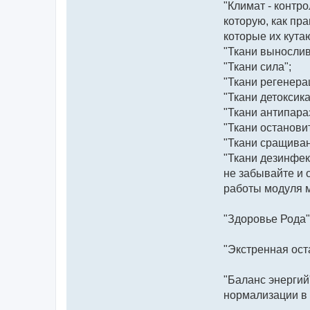
"Климат - контр
которую, как пр
которые их кутают
"Ткани вынослив
"Ткани сила";
"Ткани регенера
"Ткани детоксика
"Ткани антипараз
"Ткани останови
"Ткани сращиван
"Ткани дезинфек
не забывайте и 
работы модуля м
"Здоровье Рода" 
"Экстренная ост
"Баланс энергий
нормализации в 