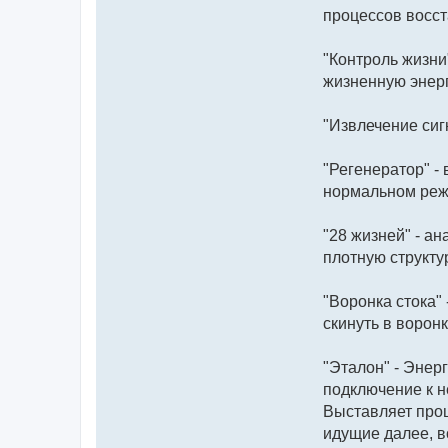
процессов восс
"Контроль жизни
жизненную энерг
"Извлечение сигн
"Регенератор" -
нормальном реж
"28 жизней" - а
плотную структу
"Воронка стока"
скинуть в ворон
"Эталон" - Энер
подключение к н
Выставляет проц
идущие далее, в