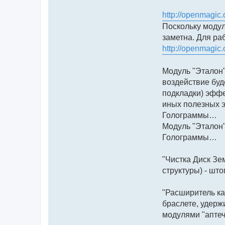
http://openmagic.
Поскольку модуль
заметна. Для ра
http://openmagic
Модуль "Эталон"
воздействие буд
подкладки) эффе
иных полезных э
Голограммы…
Модуль "Эталон"
Голограммы…
"Чистка Диск Зе
структуры) - шт
"Расширитель ка
браслете, удерж
модулями "аптеч