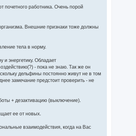
от почетного работника. Очень порой
организма. Внешние признаки тоже должны
вление тела в норму.
 и энергетику. Обладает
здействию(?) - пока не знаю. Так же он
поскольку дельфины постоянно живут не в том
днее замечание предстоит проверить - не
боты + дезактивацию (выключение).
щает ее от новых.
иональные взаимодействия, когда на Вас