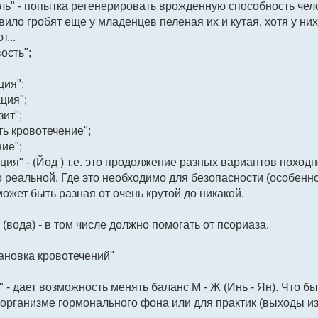
оль" - попытка регенерировать врожденную способность чел
авило гробят еще у младенцев пеленая их и кутая, хотя у ни
...
ость";
ция";
ция";
ит";
ть кровотечение";
ие";
ция" - (Йод ) т.е. это продолжение разных вариантов поход
о реальной. Где это необходимо для безопасности (особенн
ожет быть разная от очень крутой до никакой.
(вода) - в том числе должно помогать от псориаза.
ановка кровотечений"
" - дает возможность менять баланс М - Ж (Инь - Ян). Что 
организме гормонального фона или для практик (выходы из