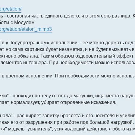
org/etalon/
 - составная часть единого целого, и в этом есть разница. 
боты с Модулем
.org/etalon/etalon_m.mp3
 в «Полупрозрачном» исполнении, - ее можно держать под т
ет, но сама картинка будет незаметна, и не будет вызывать
ктивно обкатана. Таким образом оздоровительный эффект 
лементов интерьера. При необходимости можно использоват
 в цветном исполнении. При необходимости можно использо
мли" - проходит по телу от пят до макушки, ища места нару
опает, нормализует, убирает откровенные искажения.
нала" - расширяет запитку браслета и его носителя и усили
ивая его от разрушения при работе под большой нагрузкой.
ки" модуль "усилитель", усиливающий действие любого из м