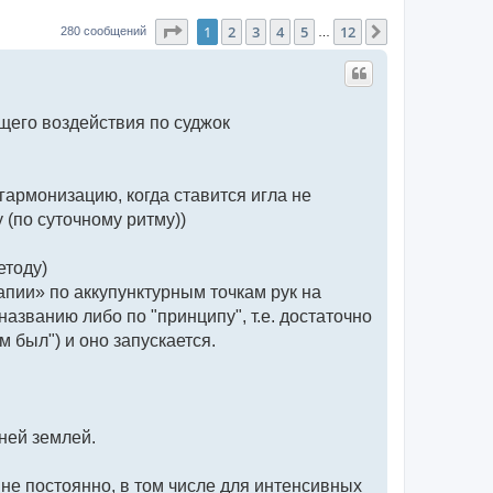
Страница
1
из
12
1
2
3
4
5
12
След.
280 сообщений
…
щего воздействия по суджок
армонизацию, когда ставится игла не
(по суточному ритму))
етоду)
пии» по аккупунктурным точкам рук на
азванию либо по "принципу", т.е. достаточно
м был") и оно запускается.
вней землей.
 не постоянно, в том числе для интенсивных