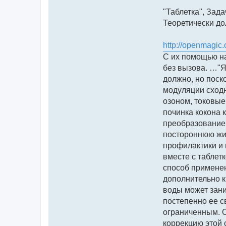
"Таблетка", Зад
Теоретически до
http://openmagic
С их помощью на
без вызова. …"Я
должно, но поск
модуляции сходн
озоном, токовые
починка кокона 
преобразованием
постороннюю жив
профилактики и 
вместе с таблет
способ применен
дополнительно к 
воды может зани
постепенно ее св
ограниченным. О
коррекцию этой 