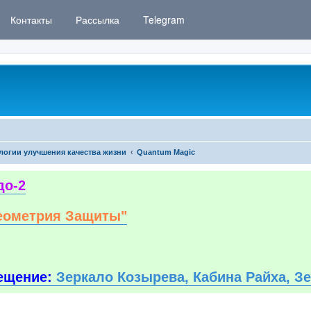
Контакты
Рассылка
Telegram
логии улучшения качества жизни
Quantum Magic
до-2
еометрия Защиты"
ещение:
Зеркало Козырева, Кабина Райха, З