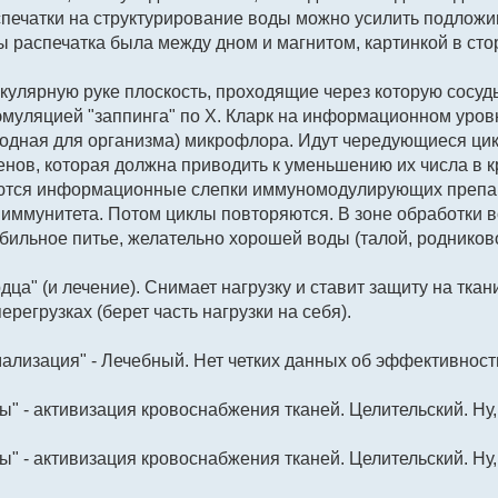
печатки на структурирование воды можно усилить подложи
обы распечатка была между дном и магнитом, картинкой в сто
кулярную руке плоскость, проходящие через которую сосуд
эмуляцией "заппинга" по Х. Кларк на информационном уровне
родная для организма) микрофлора. Идут чередующиеся ци
енов, которая должна приводить к уменьшению их числа в к
ются информационные слепки иммуномодулирующих препара
иммунитета. Потом циклы повторяются. В зоне обработки
обильное питье, желательно хорошей воды (талой, родников
ца" (и лечение). Снимает нагрузку и ставит защиту на ткан
ерегрузках (берет часть нагрузки на себя).
ализация" - Лечебный. Нет четких данных об эффективност
ры" - активизация кровоснабжения тканей. Целительский. 
ры" - активизация кровоснабжения тканей. Целительский. Н