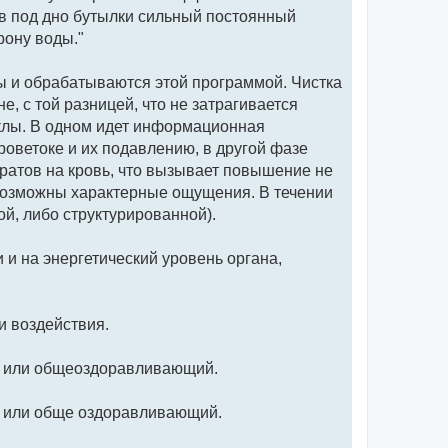
в под дно бутылки сильный постоянный
рону воды."
ы и обрабатываются этой программой. Чистка
, с той разницей, что не затрагивается
клы. В одном идет информационная
роветоке и их подавлению, в другой фазе
тов на кровь, что вызывает повышение не
 возможны характерные ощущения. В течении
ой, либо структурированной).
и и на энергетический уровень органа,
и воздействия.
Ну, или общеоздоравливающий.
у, или обще оздоравливающий.