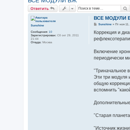
ВСЕ МОДУЛИ БЖ
П
Ответить
ВСЕ МОДУЛИ 
С
Sunshine
»
Пт ноя 11,
Sunshine
о
о
Коррекция и диа
Сообщения:
10
б
Зарегистрирован:
Сб окт 29, 2011
рефлексотерап
щ
21:44
е
Откуда:
Москва
н
и
Включение хроно
е
периодически ми
"Триначальное в
Эти три модуля 
общую коррекцию
вспомнить "какой
Дополнительные
"Старая планета
"Источник жизни