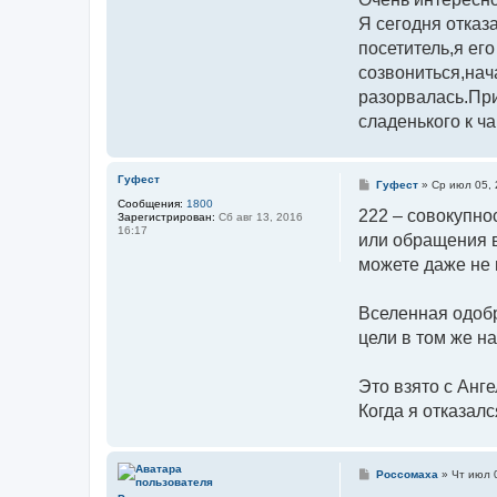
Я сегодня отказ
посетитель,я ег
созвониться,нач
разорвалась.При
сладенького к ч
Гуфест
С
Гуфест
»
Ср июл 05, 
о
Сообщения:
1800
о
222 – совокупно
Зарегистрирован:
Сб авг 13, 2016
б
16:17
или обращения в
щ
е
можете даже не 
н
и
е
Вселенная одобр
цели в том же н
Это взято с Анг
Когда я отказал
С
Россомаха
»
Чт июл 
о