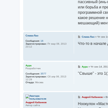
пассивный (инь-
или борьба и пр
программной свя
какое решение н
мешающий) мента
Слава-Лао
С
Слава-Лао
»
Чт сен 1
о
Сообщения:
16
о
Что-то в начале
Зарегистрирован:
Пт мар 08, 2013
б
23:12
щ
е
н
и
е
Аура
С
Аура
»
Чт сен 14, 201
Разработчик
о
о
"Свыше" - это 1(
Сообщения:
3577
б
Зарегистрирован:
Сб апр 06, 2013
щ
12:29
е
Откуда:
Москва
н
и
е
С
Андрей Кабанков
»
В
о
Андрей Кабанков
о
Ноокулон «Масте
Автор сайта
б