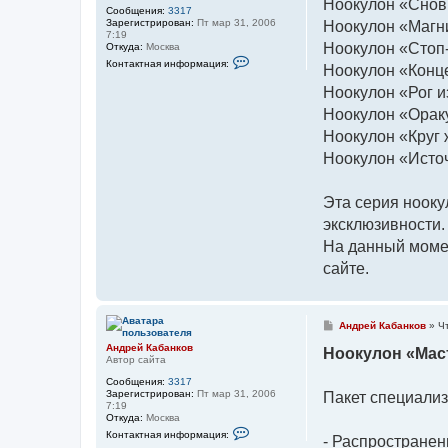
Ноокулон «Снов
щ
Сообщения:
3317
е
Зарегистрирован:
Пт мар 31, 2006
Ноокулон «Магн
н
7:19
и
Ноокулон «Стоп
Откуда:
Москва
е
К
Контактная информация:
Ноокулон «Конц
о
н
Ноокулон «Рог 
т
а
Ноокулон «Орак
к
т
Ноокулон «Круг
н
а
Ноокулон «Исто
я
и
н
Эта серия нооку
ф
о
эксклюзивности.
р
м
На данный моме
а
ц
сайте.
и
я
п
о
л
С
Андрей Кабанков
»
Ч
ь
о
з
Андрей Кабанков
о
Ноокулон «Мас
о
Автор сайта
б
в
щ
Сообщения:
3317
а
е
Зарегистрирован:
Пт мар 31, 2006
т
Пакет специали
н
7:19
е
и
Откуда:
Москва
л
е
К
я
Контактная информация:
- Распространен
о
А