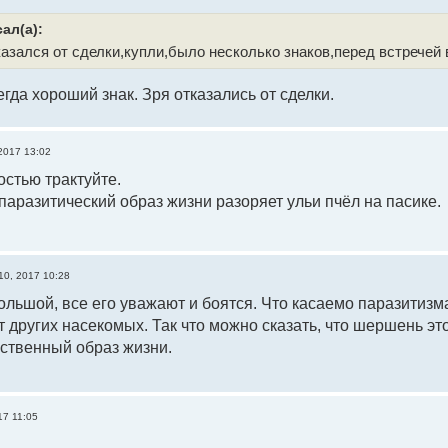
ал(а):
казался от сделки,купли,было несколько знаков,перед встречей
гда хороший знак. Зря отказались от сделки.
2017 13:02
стью трактуйте.
аразитический образ жизни разоряет ульи пчёл на пасике.
10, 2017 10:28
льшой, все его уважают и боятся. Что касаемо паразитизма
 других насекомых. Так что можно сказать, что шершень э
ственный образ жизни.
17 11:05