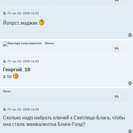
С
Пт окт 02, 2009 14:52
о
о
Йопрст, маджик
б
щ
е
н
и
е
Dimas
С
Пт окт 02, 2009 14:53
о
о
Георгий_19
б
щ
а то
е
н
и
е
Гость
С
Пт окт 02, 2009 14:59
о
о
Cколько надо набрать ключей к Светлице-Блага, чтобы
б
она стала эквивалентна Благе-Голд?
щ
е
н