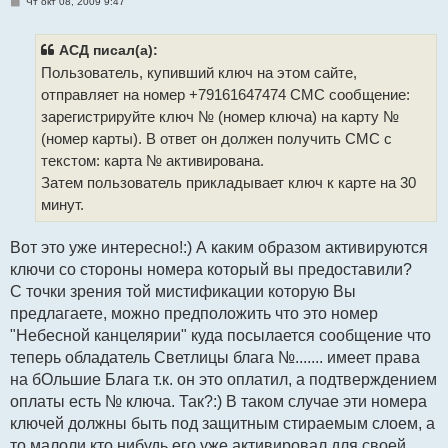
С
Чт окт 08, 2009 9:47
о
о
б
щ
АСД писал(а):
е
Пользователь, купивший ключ на этом сайте,
н
и
отправляет на номер +79161647474 СМС сообщение:
е
зарегистрируйте ключ № (номер ключа) на карту №
(номер карты). В ответ он должен получить СМС с
текстом: карта № активирована.
Затем пользователь прикладывает ключ к карте на 30
минут.
Вот это уже интересно!:) А каким образом активируются
ключи со стороны номера который вы предоставили?
С точки зрения той мистификации которую Вы
предлагаете, можно предположить что это номер
"Небесной канцелярии" куда посылается сообщение что
теперь обладатель Светлицы блага №....... имеет права
на бОльшие Блага т.к. он это оплатил, а подтверждением
оплаты есть № ключа. Так?:) В таком случае эти номера
ключей должны быть под защитным стираемым слоем, а
то малоли кто нибудь его уже активировал для своей