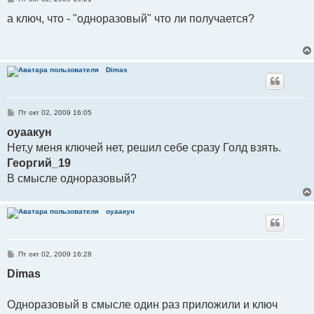
о
о
а ключ, что - "одноразовый" что ли получается?
б
щ
е
н
и
е
Dimas
С
Пт окт 02, 2009 16:05
о
о
оуаакун
б
Нет,у меня ключей нет, решил себе сразу Голд взять.
щ
е
Георгий_19
н
и
В смысле одноразовый?
е
оуаакун
С
Пт окт 02, 2009 16:28
о
о
Dimas
б
щ
е
Одноразовый в смысле один раз приложили и ключ
н
и