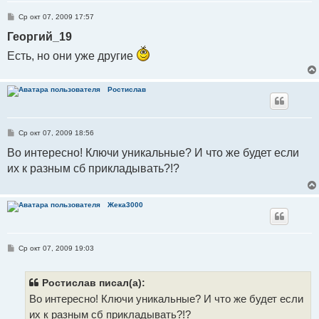
С
Ср окт 07, 2009 17:57
о
о
Георгий_19
б
щ
Есть, но они уже другие
е
н
и
е
Ростислав
С
Ср окт 07, 2009 18:56
о
о
Во интересно! Ключи уникальные? И что же будет если
б
их к разным сб прикладывать?!?
щ
е
н
и
е
Жека3000
С
Ср окт 07, 2009 19:03
о
о
б
щ
Ростислав писал(а):
е
Во интересно! Ключи уникальные? И что же будет если
н
и
их к разным сб прикладывать?!?
е