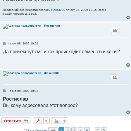
Последний раз редактировалось
Жека3000
Чт окт 08, 2009 10:15, всего
редактировалось 1 раз.
Ростислав
С
Чт окт 08, 2009 10:01
о
о
Да причем тут смс и как происходит обмен сб и ключ?
б
щ
е
н
и
е
Жека3000
С
Чт окт 08, 2009 10:03
о
о
Ростислав
б
Вы кому адресовали этот вопрос?
щ
е
н
и
е
Ответить
Страница
1
из
7
1
2
3
4
5
7
След.
157 сообщений
…