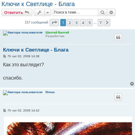
Ключи к Светлице - Блага
Поиск
Расширен
Ответить
Страница
1
из
7
1
2
3
4
5
7
След.
157 сообщений
…
Шалтай Балтай
Разработчик
Ключи к Светлице - Блага
С
Пт окт 02, 2009 14:38
о
о
Как это выглядит?
б
щ
е
спасибо.
н
и
е
Dimas
С
Пт окт 02, 2009 14:42
о
о
б
щ
е
н