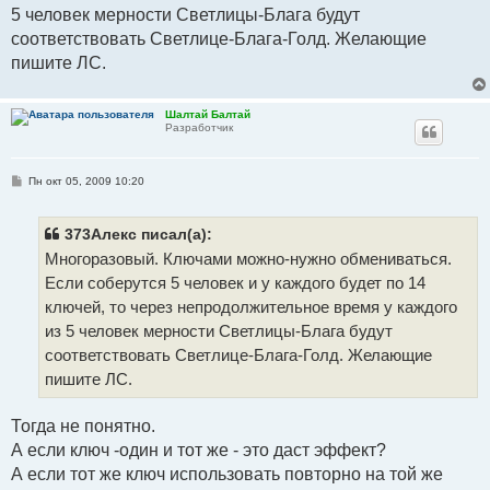
и
5 человек мерности Светлицы-Блага будут
е
соответствовать Светлице-Блага-Голд. Желающие
пишите ЛС.
Шалтай Балтай
Разработчик
С
Пн окт 05, 2009 10:20
о
о
б
щ
373Алекс писал(а):
е
Многоразовый. Ключами можно-нужно обмениваться.
н
и
Если соберутся 5 человек и у каждого будет по 14
е
ключей, то через непродолжительное время у каждого
из 5 человек мерности Светлицы-Блага будут
соответствовать Светлице-Блага-Голд. Желающие
пишите ЛС.
Тогда не понятно.
А если ключ -один и тот же - это даст эффект?
А если тот же ключ использовать повторно на той же