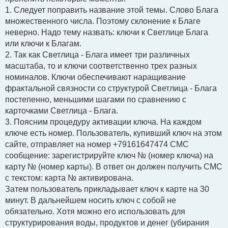
е
1. Следует поправить название этой темы. Слово Блага
н
и
множественного числа. Поэтому склонение к Благе
е
неверно. Надо тему назвать: ключи к Светлице Блага
или ключи к Благам.
2. Так как Светлица - Блага имеет три различных
масштаба, то и ключи соответственно трех разных
номиналов. Ключи обеспечивают наращивание
фрактальной связности со структурой Светлица - Блага
постепенно, меньшими шагами по сравнению с
карточками Светлица - Блага.
3. Поясним процедуру активации ключа. На каждом
ключе есть номер. Пользователь, купивший ключ на этом
сайте, отправляет на номер +79161647474 СМС
сообщение: зарегистрируйте ключ № (номер ключа) на
карту № (номер карты). В ответ он должен получить СМС
с текстом: карта № активирована.
Затем пользователь прикладывает ключ к карте на 30
минут. В дальнейшем носить ключ с собой не
обязательно. Хотя можно его использовать для
структурирования воды, продуктов и денег (убирания