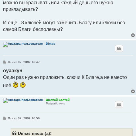
можно выбрасывать или каждый день его нужно
е
прикладывать?
И ещё - 8 ключей могут заменить Благу или ключи без
самой Благи бесполезны?
Dimas
С
Пт окт 02, 2009 16:47
о
о
оуаакун
б
Один раз нужно приложить, ключи К Благе,а не вместо
щ
е
н
неё
и
е
Шалтай Балтай
Разработчик
С
Пт окт 02, 2009 16:56
о
о
б
щ
Dimas писал(а):