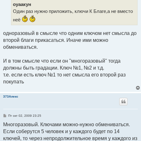
е
оуаакун
н
и
Один раз нужно приложить, ключи К Благе,а не вместо
е
неё
одноразовый в смысле что одним ключом нет смысла до
второй благи прикасаться. Иначе ими можно
обмениваться.
И в том смысле что если он "многоразовый" тогда
должны быть градации. Ключ №1, №2 и т.д.
т.е. если есть ключ №1 то нет смысла его второй раз
покупать
373Алекс
С
Пт окт 02, 2009 23:25
о
о
Многоразовый. Ключами можно-нужно обмениваться.
б
Если соберутся 5 человек и у каждого будет по 14
щ
е
ключей, то через непродолжительное время у каждого из
н