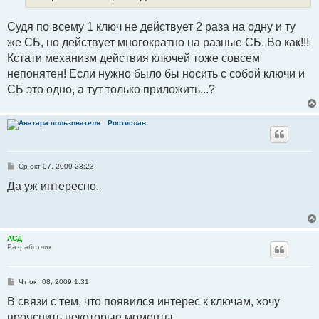
Судя по всему 1 ключ не действует 2 раза на одну и ту
же СБ, но действует многократно на разные СБ. Во как!!!
Кстати механизм действия ключей тоже совсем
непонятен! Если нужно было бы носить с собой ключи и
СБ это одно, а тут только приложить...?
Ростислав
С
Ср окт 07, 2009 23:23
о
о
Да уж интересно.
б
щ
е
н
и
е
АСД
Разработчик
С
Чт окт 08, 2009 1:31
о
о
В связи с тем, что появился интерес к ключам, хочу
б
прояснить некоторые моменты.
щ