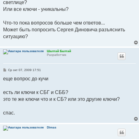
светлице?
Или все ключи - уникальны?
Что-то пока вопросов больше чем ответов...
Может быть попросить Сергея Диновича разъяснить
ситуацию?
Шалтай Балтай
Разработчик
С
Ср окт 07, 2009 17:51
о
о
еще вопрос до кучи
б
щ
е
есть ли ключи к СБГ и СББ?
н
и
это те же ключи что и к СБ? или это другие ключи?
е
спас.
Dimas