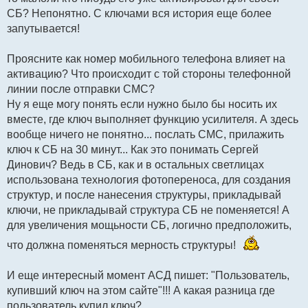
СБ? Непонятно. С ключами вся история еще более
запутывается!
Проясните как номер мобильного телефона влияет на
активацию? Что происходит с той стороны телефонной
линии после отправки СМС?
Ну я еще могу понять если нужно было бы носить их
вместе, где ключ выполняет функцию усилителя. А здесь
вообще ничего не понятно... послать СМС, прилажить
ключ к СБ на 30 минут... Как это понимать Сергей
Динович? Ведь в СБ, как и в остальных светлицах
использована технология фотопереноса, для создания
структур, и после нанесения структуры, прикладывай
ключи, не прикладывай структура СБ не поменяется! А
для увеличения мощьности СБ, логично предположить,
что должна поменяться мерность структуры!
И еще интересный момент АСД пишет: "Пользователь,
купивший ключ на этом сайте"!!! А какая разница где
пользователь купил ключ?