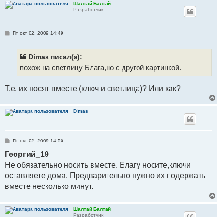
Шалтай Балтай
Разработчик
С
Пт окт 02, 2009 14:49
о
о
б
щ
Dimas писал(а):
е
похож на светлицу Блага,но с другой картинкой.
н
и
е
Т.е. их носят вместе (ключ и светлица)? Или как?
Dimas
С
Пт окт 02, 2009 14:50
о
о
Георгий_19
б
Не обязательно носить вместе. Благу носите,ключи
щ
е
оставляете дома. Предварительно нужно их подержать
н
и
вместе несколько минут.
е
Шалтай Балтай
Разработчик