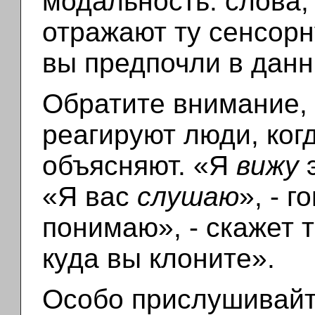
модальность: слова,
отражают ту сенсорн
вы предпочли в данн
Обратите внимание, 
реагируют люди, ког
объясняют.
«Я
вижу
э
«Я вас
слушаю
», - г
понимаю», - скажет 
куда вы клоните».
Особо прислушивайт