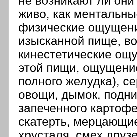
не возникают ли они
живо, как ментальны
физические ощущени
изысканной пище, во
кинестетические ощ
этой пищи, ощущение
полного желудка), с
овощи, дымок, подн
запеченного картофе
скатерть, мерцающие
хрусталя, смех друзе