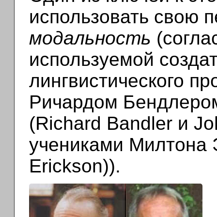
использовать свою 
модальность
(согла
используемой созда
лингвистического пр
Ричардом Бендлеро
(Richard Bandler и J
учениками Милтона Э
Erickson)).