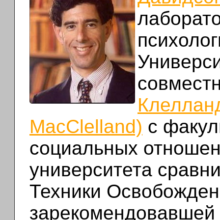
лаборато
психолог
Универс
совмест
Клелланд
MacClelland)
c факул
социальных отношен
университета сравни
Техники Освобождени
зарекомендовавшей 