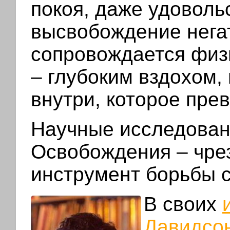
покоя, даже удоволь
высвобождение нега
сопровождается физ
– глубоким вздохом
внутри, которое пре
Научные исследовани
Освобождения – чр
инструмент борьбы с
В своих
Давидсон