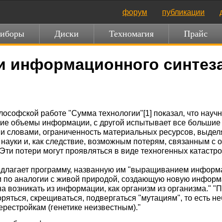
форум
публикации
иборы
Диски
Техномагия
Прайс
и информационного синтез
ософской работе "Сумма технологии"[1] показал, что научн
шие объемы информации, с другой испытывает все большие
 словами, ограниченность материальных ресурсов, выделя
ауки и, как следствие, возможным потерям, связанным с 
 Эти потери могут проявляться в виде техногенных катастр
едлагает программу, названную им "выращиванием информ
 по аналогии с живой природой, создающую новую инфор
 возникать из информации, как организм из организма." 
яться, скрещиваться, подвергаться "мутациям", то есть 
ерестройкам (генетике неизвестным)."