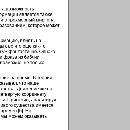
Эта возможность
ормации является также
и в трехмерный мир, она
разованием, которое может
ормацию, влиять на
), во что еще как-то
ем уж фантастично. Однако
и фраза из библии,
 возможно, не только
ние на время. В теории
казывал, что наше
ранства. Движение же по
четвертую координату
 бы. Пригожин, анализируя
 живого существа имеется
времен [6]. Но
, мы можем оказывать