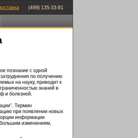
доставка
(499) 135-33-81
а
ое познание с одной
 затруднения по получению
емых на науку, приводит к
ограниченностью знаний в
оф и болезней.
ации". Термин
мацию при появлении новых
"Порции информации
небольшим изменениям,