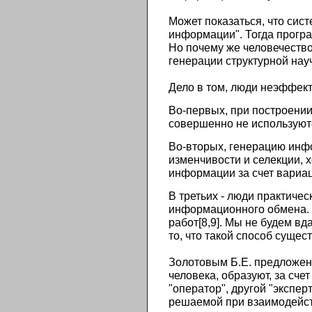
Может показаться, что сис
информации". Тогда програ
Но почему же человечеств
генерации структурной на
Дело в том, люди неэффек
Во-первых, при построении
совершенно не использую
Во-вторых, генерацию инфо
изменчивости и селекции, 
информации за счет вариа
В третьих - люди практиче
информационного обмена. 
работ[8,9]. Мы не будем в
то, что такой способ сущест
Золотовым Б.Е. предложен
человека, образуют, за сч
"оператор", другой "экспе
решаемой при взаимодейств