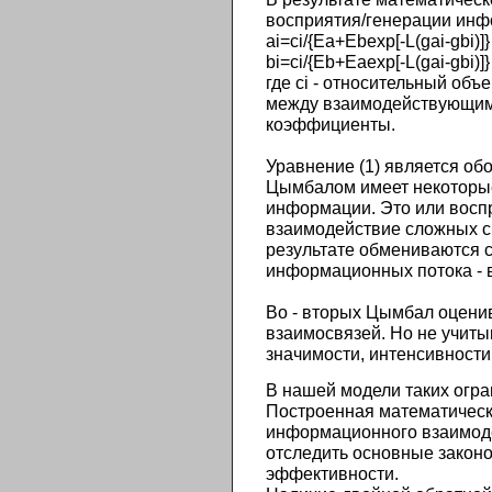
восприятия/генерации инфо
ai=ci/{Ea+Ebexp[-L(gai-gbi)]}
bi=ci/{Eb+Eaexp[-L(gai-gbi)]}
где ci - относительный об
между взаимодействующими
коэффициенты.
Уравнение (1) является о
Цымбалом имеет некоторые 
информации. Это или восп
взаимодействие сложных с
результате обмениваются 
информационных потока - 
Во - вторых Цымбал оценив
взаимосвязей. Но не учитыв
значимости, интенсивности
В нашей модели таких огра
Построенная математическа
информационного взаимоде
отследить основные закон
эффективности.