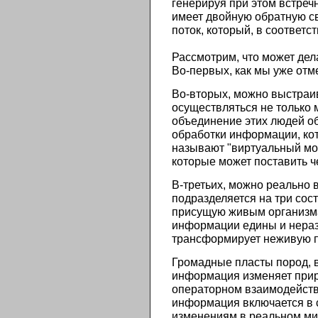
генерируя при этом встре
имеет двойную обратную св
поток, который, в соотве
Рассмотрим, что может дел
Во-первых, как мы уже отм
Во-вторых, можно выстраи
осуществляться не только 
объединение этих людей о
обработки информации, кот
называют "виртуальный моз
которые может поставить ч
В-третьих, можно реально
подразделяется на три сос
присущую живым организма
информации едины и неразр
трансформирует неживую п
Громадные пласты пород, в
информация изменяет приро
операторном взаимодейств
информация включается в 
изменениям в реальном ми