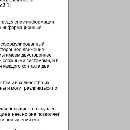
ой В:
распределение информации
кие информационные
он сформулированный
остороннее движение
 мы имеем двустороннее
и сложными системами, и в
 каждого контакта два
стемы и количества их
тны и могут различаться по
 для большинства случаев
е в нее, но она позволяет
ути повышения его