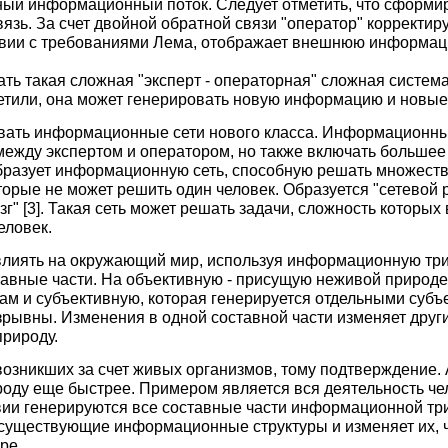
чный информационный поток. Следует отметить, что сформ
язь. За счет двойной обратной связи "оператор" корректи
тствии с требованиями Лема, отображает внешнюю информац
ать такая сложная "эксперт - операторная" сложная система
етили, она может генерировать новую информацию и новые
вать информационные сети нового класса. Информационн
между экспертом и оператором, но также включать большее
бразует информационную сеть, способную решать множество
орые не может решить один человек. Образуется "сетевой р
г" [3]. Такая сеть может решать задачи, сложность которых
еловек.
 влиять на окружающий мир, используя информационную три
тавные части. На объективную - присущую неживой природе,
м и субъективную, которая генерируется отдельными субъе
ывны. Изменения в одной составной части изменяет други
рироду.
озникших за счет живых организмов, тому подтверждение. 
ду еще быстрее. Примером является вся деятельность чел
ии генерируются все составные части информационной тр
существующие информационные структуры и изменяет их, ч
ре.