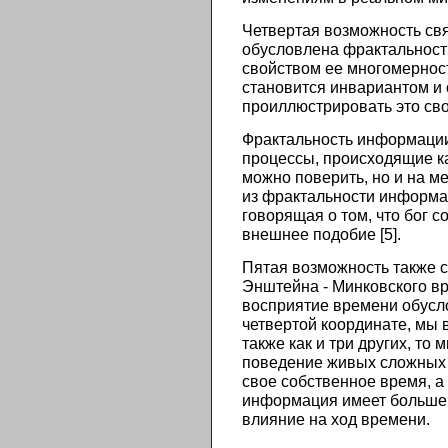
Четвертая возможность свя
обусловлена фрактальност
свойством ее многомерност
становится инвариантом и
проиллюстрировать это сво
Фрактальность информации 
процессы, происходящие ка
можно поверить, но и на ме
из фрактальности информац
говорящая о том, что бог с
внешнее подобие [5].
Пятая возможность также 
Энштейна - Минковского вр
восприятие времени обусло
четвертой координате, мы 
также как и три других, т
поведение живых сложных с
свое собственное время, а
информация имеет больше 
влияние на ход времени.