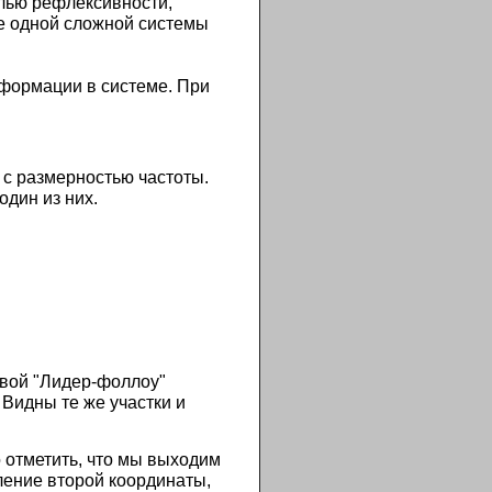
лью рефлексивности,
ве одной сложной системы
нформации в системе. При
а с размерностью частоты.
один из них.
ивой "Лидер-фоллоу"
 Видны те же участки и
отметить, что мы выходим
вление второй координаты,