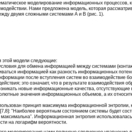
матическое моделирование информационных процессов, к
имодействии. Нами предложена модель, которая рассматри
ду двумя сложными системами А и В (рис. 1).
 этой модели следующие:
условия для обмена информацией между системами (контакт
иваться информацией как разность информационных потен
информации после вступления систем во взаимодействие бо
ействия; это означает, что в результате взаимодействия о
возникать новые информационные качества, отсутствующие 
солютные значения информационных объемов, а их относит
пользован принцип максимума информационной энтропии, 
,8]: "Наиболее вероятным состоянием системы будет сост
максимальна". Информационная энтропия использовалась
сти на логарифм вероятности.
кого моделирования нами получено следующее уравнение д