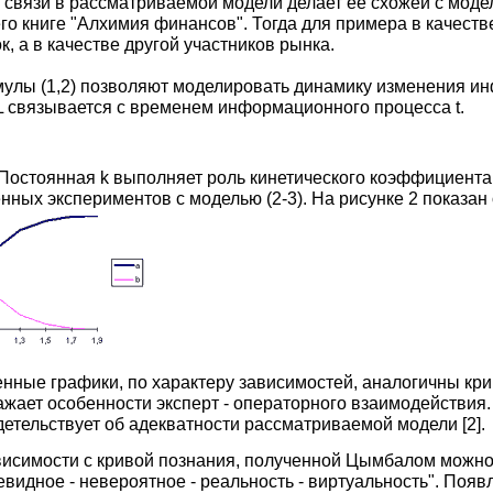
 связи в рассматриваемой модели делает ее схожей с моде
о книге "Алхимия финансов". Тогда для примера в качест
, а в качестве другой участников рынка.
мулы (1,2) позволяют моделировать динамику изменения и
L связывается с временем информационного процесса t.
0. Постоянная k выполняет роль кинетического коэффициент
ных экспериментов с моделью (2-3). На рисунке 2 показан 
енные графики, по характеру зависимостей, аналогичны кр
ажает особенности эксперт - операторного взаимодействия.
детельствует об адекватности рассматриваемой модели [2].
исимости с кривой познания, полученной Цымбалом можно 
евидное - невероятное - реальность - виртуальность". Поя