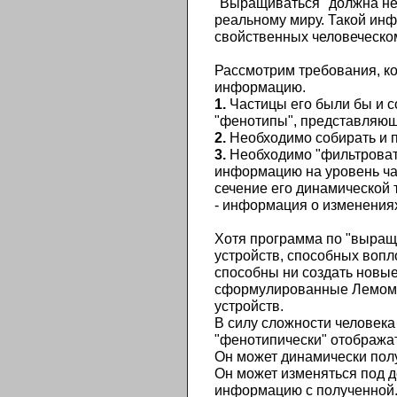
"Выращиваться" должна не 
реальному миру. Такой ин
свойственных человеческо
Рассмотрим требования, к
информацию.
1.
Частицы его были бы и с
"фенотипы", представляющ
2.
Необходимо собирать и 
3.
Необходимо "фильтроват
информацию на уровень час
сечение его динамической 
- информация о изменениях
Хотя программа по "выращ
устройств, способных вопл
способны ни создать новые
сформулированные Лемом, 
устройств.
В силу сложности человека
"фенотипически" отобража
Он может динамически пол
Он может изменяться под 
информацию с полученной