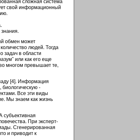
ированная сложная система
рует свой информационный
ию.
.
 знания.
ый обмен может
 количество людей. Тогда
 задач в области
азум" или как его еще
 во многом превышает те,
аду [4]. Информация
 биологическую -
ктами. Все эти виды
е. Мы знаем как жизнь
А субъективная
овечества. При эксперт-
иады. Сгенерированная
то и приводит к