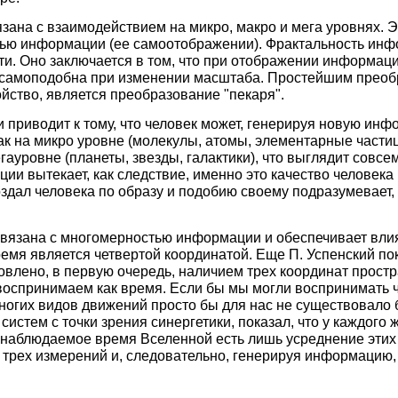
зана с взаимодействием на микро, макро и мега уровнях. 
ью информации (ее самоотображении). Фрактальность инф
и. Оно заключается в том, что при отображении информаци
 самоподобна при изменении масштаба. Простейшим преоб
йство, является преобразование "пекаря".
приводит к тому, что человек может, генерируя новую инф
к на микро уровне (молекулы, атомы, элементарные частицы
гауровне (планеты, звезды, галактики), что выглядит совс
ии вытекает, как следствие, именно это качество человека 
оздал человека по образу и подобию своему подразумевает,
связана с многомерностью информации и обеспечивает влия
емя является четвертой координатой. Еще П. Успенский по
влено, в первую очередь, наличием трех координат прост
воспринимаем как время. Если бы мы могли воспринимать 
о многих видов движений просто бы для нас не существовало
истем с точки зрения синергетики, показал, что у каждого
 наблюдаемое время Вселенной есть лишь усреднение этих 
трех измерений и, следовательно, генерируя информацию