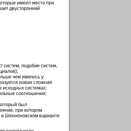
оторые имеют место при
вает двусторонний
 систем, подобие систем,
циалов);
льше чем имелось у
бразуется новая сложная
в исходных системах;
ельные соотношения;
который был
ояние, при котором
 в Шенноновском варианте
ля вероятности