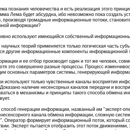
тема познания человечества и есть реализация этого прин
мма Лема будет абсурдна, ибо невозможно пока создать ус
о, производя громадные информационные потоки, становит
учной информации?
тивно используют имеющийся собственный информационны
 научных теорий применяется только логическая часть су
тся другие информационные компоненты информационной 
рмации и ее отбор производит один и тот же человек, сов
хотя это совершенно разные процессы. Процесс изменчиво
ции основных параметров системы, генерирующей информ
ски используют только чувственные каналы восприятия инф
Доказано наличие несенсорных каналов передачи и воспр
даваться в механизмы и принципы такого способа обмена 
вует.
 способ генерации информации, названный им "эксперт-опе
ет несенсорного канала обмена информации, сложную систем
рт". Оператор формирует информационный поток, который со
ии. Эксперт пытается отобразить этот поток движениями,