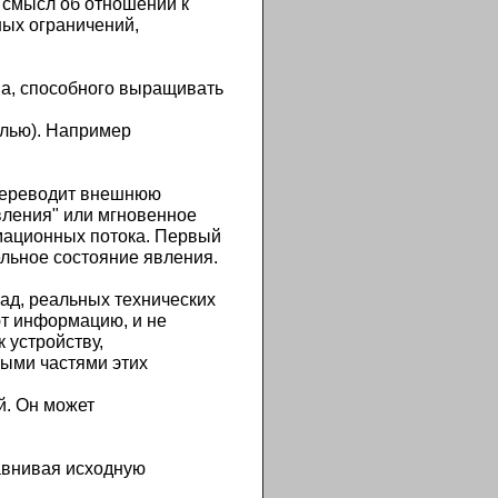
 смысл об отношении к
ых ограничений,
а, способного выращивать
елью). Например
переводит внешнюю
вления" или мгновенное
рмационных потока. Первый
ельное состояние явления.
д, реальных технических
ют информацию, и не
 устройству,
ыми частями этих
й. Он может
авнивая исходную