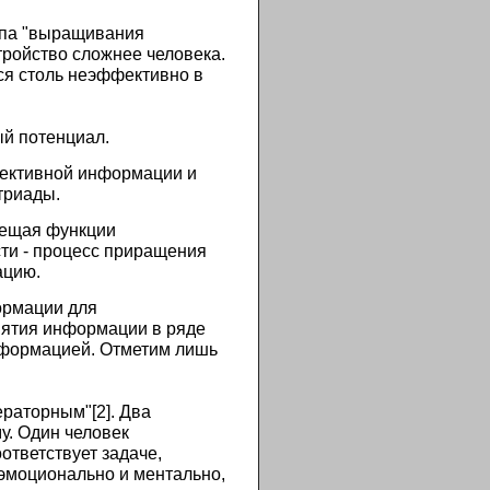
ципа "выращивания
тройство сложнее человека.
ся столь неэффективно в
й потенциал.
бъективной информации и
триады.
мещая функции
сти - процесс приращения
ацию.
ормации для
иятия информации в ряде
информацией. Отметим лишь
раторным"[2]. Два
у. Один человек
ответствует задаче,
 эмоционально и ментально,