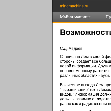
mindmachine.ru
Майнд машины
Пр
Возможност
С.Д. Авдеев
Станислав Лем в своей фил
стороны создает все боль
новой информации. Другими
неравномерному развитию н
различных областях науки.
В качестве выхода Лем пр
"выращивание" взят Лемом
видов. "Информация должна
должны взаимно оплодотвор
равно как и радикальным п