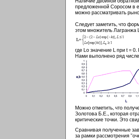
Наличие двойной обратной
предложенной Соросом в ег
можно рассматривать рынок
Следует заметить, что фор
этом множитель Лагранжа 
где Lo значение L при t = 
Нами выполнено ряд числен
Можно отметить, что получ
Золотова Б.Е., которая отр
критические точки. Это сви
Сравнивая полученные зав
за рамки рассмотрения "оч