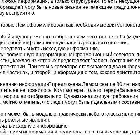
любая информация, а только структурная, то есть несущая
формацией могу быть новые знания не имеющие традиционн
му восприятию.
оторые Лем сформулировал как необходимые для устройств
обой и одновременно отображением чего-то вне себя (мод
ие собой информационную запись реального явления.
передавать внутрь исходную информацию.
ь" полученную информацию. Информационный селектор, 
тиц, каждая из которых представляет "запись состояния я
траектории. При этом в селекторе сталкиваются два инфо
 в частицах, и второй- информация о том, каково действит
иванию информации" предложена Лемом свыше 30 лет наза
отить ее не появилось. Компьютеры, только перерабатыва
 теории, ни отображать их. Однако анализируя требования к
можно отметить, что люди могут быть идеальными составн
 он может быть моделью практически любого класса явлени
ть реальные явления.
учать исходную информацию.
действием информации и реагировать на эти изменения, ср
.