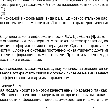
рмации вида i системой А при ее взаимодействии с систем
 (1)
 (2)
ъем исходной информации вида i; Ea , Eb - относительное 
 системами; L - множитель Лагранжа; - характеристичес
бобщением закона информативности Л.А. Цымбала [4]. Зак
ограничения. Во - первых, этот закон рассматривает одн
риятие информации или генерация ее. Однако на практике
истем. Сложные системы постоянно контактируют с другим
с ними информационными потоками. При этом мы имеем для
входящий и исходящий.
ает сложность системы как сумму количества элементов си
ается тот факт, что связи в сложной системе не эквивален
, эффективности и другим параметрам.
ничений нет.
я модель носит во многом качественный характер, так как
йствия невозможно измерить некоторые величины, входящи
омерности информационного взаимодействия и наметить п