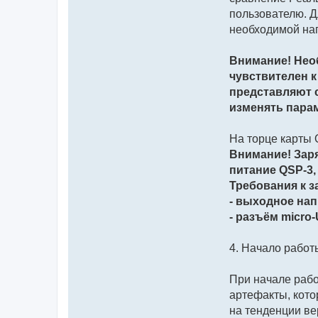
пользователю. Д
необходимой на
Внимание! Необ
чувствителен к
представляют 
изменять пара
На торце карты 
Внимание! Зар
питание QSP-3,
Требования к з
- выходное на
- разъём micro
4. Начало работ
При начале рабо
артефакты, кото
на тенденции ве