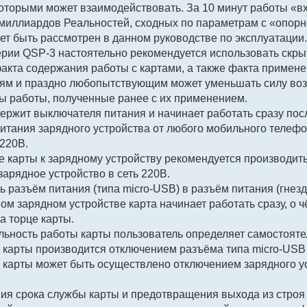
которыми может взаимодействовать. За 10 минут работы «в
 миллиардов Реальностей, сходных по параметрам с «опор
ет быть рассмотрен в данном руководстве по эксплуатации.
серии QSP-3 настоятельно рекомендуется использовать скры
факта содержания работы с картами, а также факта примен
м и праздно любопытствующим может уменьшать силу возде
ы работы, полученные ранее с их применением.
одержит выключателя питания и начинает работать сразу по
итания зарядного устройства от любого мобильного телефон
 220В.
е карты к зарядному устройству рекомендуется производит
 зарядное устройство в сеть 220В.
ь разъём питания (типа micro-USB) в разъём питания (гнезд
ном зарядном устройстве карта начинает работать сразу, о 
а торце карты.
льность работы карты пользователь определяет самостояте
 карты производится отключением разъёма типа micro-USB и
 карты может быть осуществлено отключением зарядного у
ния срока службы карты и предотвращения выхода из строя