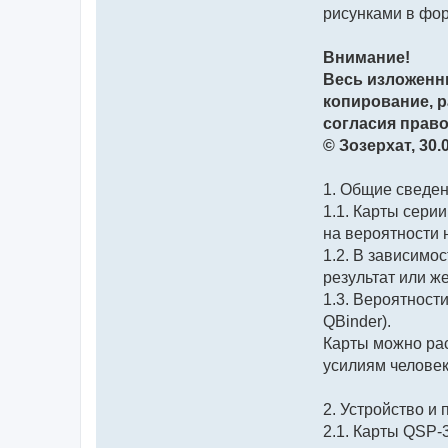
рисунками в форм
Внимание!
Весь изложенн
копирование, 
согласия правоо
© Зозерхат, 30.0
1. Общие сведе
1.1. Карты сери
на вероятности 
1.2. В зависимо
результат или ж
1.3. Вероятност
QBinder).
Карты можно рас
усилиям человек
2. Устройство и
2.1. Карты QSP-