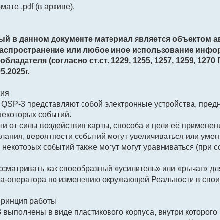
ате .pdf (в архиве).
ый в данном документе материал является объектом а
распространение или любое иное использование инфо
бладателя (согласно ст.ст. 1229, 1255, 1257, 1259, 1270 
5.2025г.
ния
и QSP-3 представляют собой электронные устройства, пред
некоторых событий.
сти от силы воздействия карты, способа и цели её примене
елания, вероятности событий могут увеличиваться или умен
и некоторых событий также могут могут уравниваться (при 
сматривать как своеобразный «усилитель» или «рычаг» д
а-оператора по изменению окружающей Реальности в свои
 принцип работы
3 выполнены в виде пластикового корпуса, внутри которого