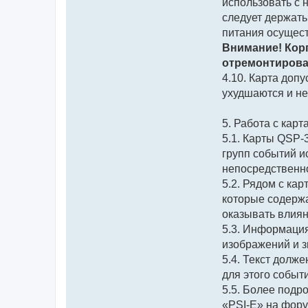
использовать с 
следует держать
питания осущест
Внимание! Кор
отремонтирован
4.10. Карта доп
ухудшаются и не
5. Работа с карт
5.1. Карты QSP-
групп событий и
непосредственно
5.2. Рядом с ка
которые содержа
оказывать влия
5.3. Информация
изображений и з
5.4. Текст долж
для этого событ
5.5. Более под
«PSI-E» на фор