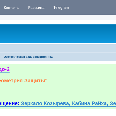
Контакты
Рассылка
Telegram
Эзотерическая радиоэлектроника
до-2
еометрия Защиты"
ещение:
Зеркало Козырева, Кабина Райха, З