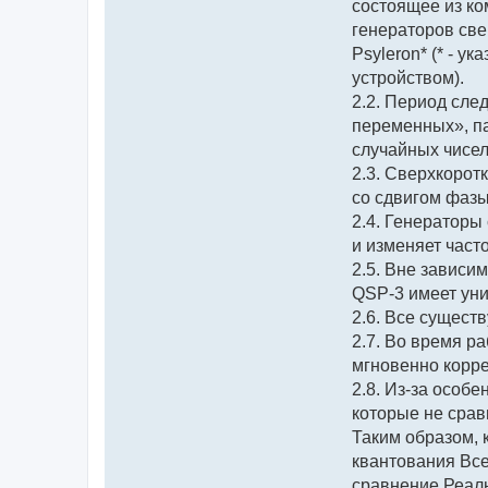
состоящее из ко
генераторов све
Psyleron* (* - 
устройством).
2.2. Период сле
переменных», па
случайных чисел
2.3. Сверхкорот
со сдвигом фазы
2.4. Генераторы
и изменяет част
2.5. Вне зависи
QSP-3 имеет уни
2.6. Все сущест
2.7. Во время р
мгновенно корр
2.8. Из-за особе
которые не срав
Таким образом, 
квантования Все
сравнение Реаль