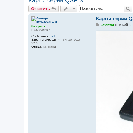
Карты серии QSP-3
П
Ответить
Карты серии Q
С
Зозерхат
»
Пт май 30
Зозерхат
о
Разработчик
о
б
Сообщения:
321
щ
Зарегистрирован:
Чт окт 20, 2016
е
22:58
н
Откуда:
Мидгард
и
е