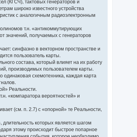
ел (КГСЧ), тактовых генераторов и
етрам широко известного устройства
теристик с аналогичным радиоэлектронным
полиномов т.н. «антикоммутирующих
от значений, получаемых с генераторов
учает: синфазно в векторном пространстве и
дится пользователь карты.
ьного состава, который влияет на их работу
вий, производимых пользователем карты.
но одинаковая схемотехника, каждая карта
гналов.
ной» Реальности.
т.н. «компаратора вероятностей» и
ивает (см. п. 2.7) с «опорной» те Реальности,
, длительность которых является шагом
одаря этому происходит быстрое попарное
 наступления события, которое необходимо