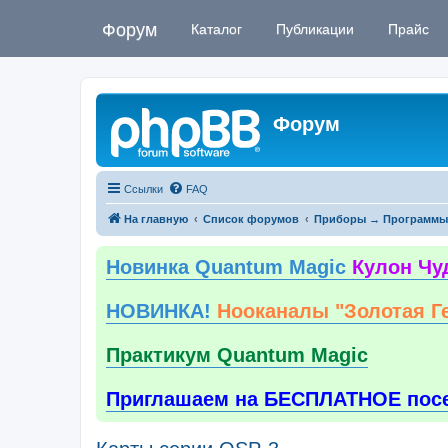
Форум
Каталог
Публикации
Прайс
Форум
Ссылки
FAQ
На главную
Список форумов
Приборы → Программы
Новинка Quantum Magic
Кулон Чу
НОВИНКА!
Нооканалы "Золотая Г
Практикум Quantum Magic
Приглашаем на БЕСПЛАТНОЕ пос