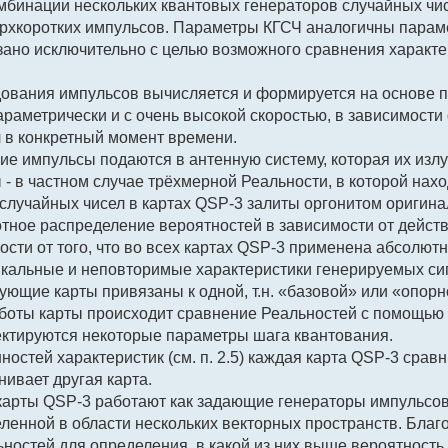
мбинации нескольких квантовых генераторов случайных чис
рхкоротких импульсов. Параметры КГСЧ аналогичны парам
указано исключительно с целью возможного сравнения харак
дования импульсов вычисляется и формируется на основе 
раметрически и с очень высокой скоростью, в зависимости 
 в конкретный момент времени.
кие импульсы подаются в антенную систему, которая их изл
 - в частном случае трёхмерной Реальности, в которой нахо
 случайных чисел в картах QSP-3 залиты оргонитом оригинал
отное распределение вероятностей в зависимости от дейст
мости от того, что во всех картах QSP-3 применена абсолют
кальные и неповторимые характеристики генерируемых си
вующие карты привязаны к одной, т.н. «базовой» или «опор
аботы карты происходит сравнение Реальностей с помощью 
ектируются некоторые параметры шага квантования.
нностей характеристик (см. п. 2.5) каждая карта QSP-3 сравн
нивает другая карта.
карты QSP-3 работают как задающие генераторы импульсов
ленной в области нескольких векторных пространств. Благ
ностей для определения, в какой из них выше вероятность