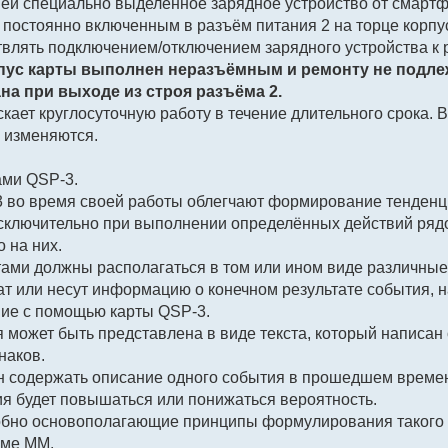
ней специально выделенное зарядное устройство от смартф
 постоянно включенным в разъём питания 2 на торце корпу
влять подключением/отключением зарядного устройства к р
пус карты выполнен неразъёмным и ремонту не подлеж
а при выходе из строя разъёма 2.
ускает круглосуточную работу в течение длительного срока.
 изменяются.
ами QSP-3.
3 во время своей работы облегчают формирование тенденц
сключительно при выполнении определённых действий рядо
 на них.
ртами должны располагаться в том или ином виде различны
т или несут информацию о конечном результате события, н
ние с помощью карты QSP-3.
 может быть представлена в виде текста, который написан о
наков.
ен содержать описание одного события в прошедшем времен
ия будет повышаться или понижаться вероятность.
робно основополагающие принципы формулирования такого 
уме ММ.