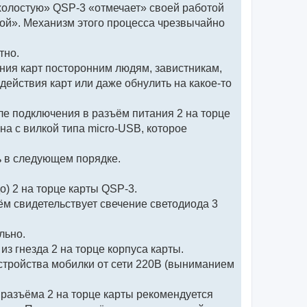
холостую» QSP-3 «отмечает» своей работой
ной». Механизм этого процесса чрезвычайно
тно.
ения карт посторонним людям, завистникам,
йствия карт или даже обнулить на какое-то
сле подключения в разъём питания 2 на торце
а с вилкой типа micro-USB, которое
ь в следующем порядке.
о) 2 на торце карты QSP-3.
чём свидетельствует свечение светодиода 3
льно.
з гнезда 2 на торце корпуса карты.
стройства мобилки от сети 220В (выниманием
 разъёма 2 на торце карты рекомендуется