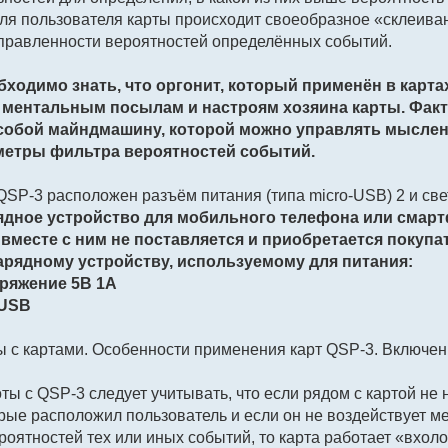
ля пользователя карты происходит своеобразное «склеива
правленности вероятностей определённых событий.
ходимо знать, что оргонит, который применён в картах
 ментальным посылам и настроям хозяина карты. Факт
собой майндмашину, которой можно управлять мысленн
метры фильтра вероятностей событий.
QSP-3 расположен разъём питания (типа micro-USB) 2 и св
ядное устройство для мобильного телефона или смарт
 вместе с ним не поставляется и приобретается покуп
арядному устройству, используемому для питания:
пряжение 5В 1А
-USB
ы с картами. Особенности применения карт QSP-3. Включен
ты с QSP-3 следует учитывать, что если рядом с картой не 
рые расположил пользователь и если он не воздействует м
роятностей тех или иных событий, то карта работает «вхоло