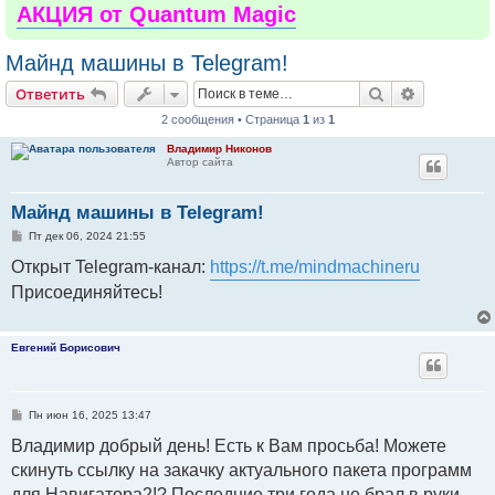
АКЦИЯ от Quantum Magic
Майнд машины в Telegram!
Поиск
Расширен
Ответить
2 сообщения • Страница
1
из
1
Владимир Никонов
Автор сайта
Майнд машины в Telegram!
С
Пт дек 06, 2024 21:55
о
о
Открыт Telegram-канал:
https://t.me/mindmachineru
б
щ
Присоединяйтесь!
е
н
и
е
Евгений Борисович
С
Пн июн 16, 2025 13:47
о
о
Владимир добрый день! Есть к Вам просьба! Можете
б
скинуть ссылку на закачку актуального пакета программ
щ
е
для Навигатора2!? Последние три года не брал в руки
н