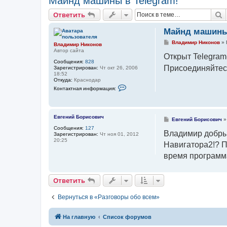
Майнд машины в Telegram!
П
Ответить
Майнд машины 
С
Владимир Никонов
»
Владимир Никонов
о
Автор сайта
о
Открыт Telegram
б
Сообщения:
828
щ
Присоединяйтес
Зарегистрирован:
Чт окт 26, 2006
е
18:52
н
Откуда:
Краснодар
и
К
Контактная информация:
е
о
н
т
а
к
Евгений Борисович
С
Евгений Борисович
т
о
Сообщения:
127
н
о
Владимир добрый
Зарегистрирован:
Чт ноя 01, 2012
а
б
20:25
я
Навигатора2!? По
щ
и
е
н
время программа
н
ф
и
о
е
р
м
Ответить
а
ц
и
Вернуться в «Разговоры обо всем»
я
п
о
На главную
Список форумов
л
ь