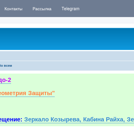
Контакты
Рассылка
Telegram
бо всем
до-2
еометрия Защиты"
ещение:
Зеркало Козырева, Кабина Райха, З