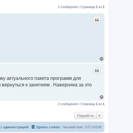
2 сообщения • Страница
1
из
1
В
е
р
н
у
чку актуального пакета программ для
т
ь
 вернуться к занятиям . Наверняка за это
с
я
к
В
н
е
2 сообщения • Страница
1
из
1
а
р
ч
н
а
у
Перейти
л
т
у
ь
с
 с администрацией
Удалить cookies
Часовой пояс:
UTC+03:00
я