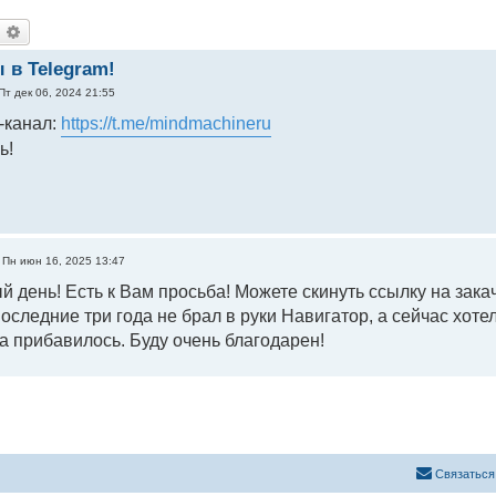
оиск
Расширенный поиск
в Telegram!
Пт дек 06, 2024 21:55
-канал:
https://t.me/mindmachineru
ь!
»
Пн июн 16, 2025 13:47
 день! Есть к Вам просьба! Можете скинуть ссылку на зака
следние три года не брал в руки Навигатор, а сейчас хотел
 прибавилось. Буду очень благодарен!
Связаться