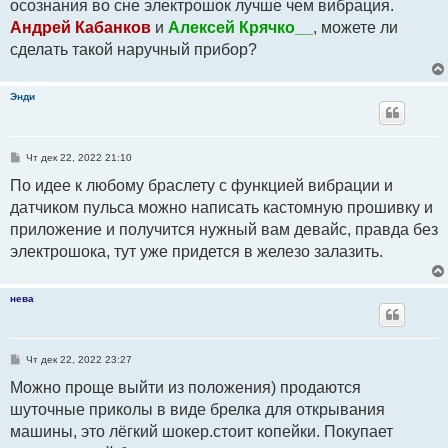
осознания во сне электрошок лучше чем вибрация.
Андрей Кабанков
и
Алексей Крячко__
, можете ли
сделать такой наручный прибор?
Энди
С
Чт дек 22, 2022 21:10
о
о
По идее к любому браслету с функцией вибрации и
б
датчиком пульса можно написать кастомную прошивку и
щ
е
приложение и получится нужный вам девайс, правда без
н
и
электрошока, тут уже придется в железо залазить.
е
нева
С
Чт дек 22, 2022 23:27
о
о
Можно проще выйти из положения) продаются
б
шуточные приколы в виде брелка для открывания
щ
е
машины, это лёгкий шокер.стоит копейки. Покупает
н
и