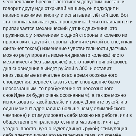
человек такой брелок с логотипом допустим ниссан, и
е
говорит другу иди открывай машину, он подходит и
наивно нажимает кнопку, и испытывает лёгкий шок. Вот
эта кнопка замыкает два проводника. Они отпаиваются и
припаивается механический датчик движения, это
пружинка с утяжелением с одной стороны и колечко из
проволоки с другой стороны. Двините рукой во сне, и как
фигакнет током)) изменение чувствительности датчика
можно регулировать изменяя диаметр колечка) чисто
механически без заморочек) всего такой ночной шокер
дня сновидения выйдет рублей в 300, и оставит
неизгладимые впечатления во время осознанного
сновидения, вернее сказать если сновидение было
неосознанным, то пробуждение от неосознаного
сновИдения будет очень осознанным), а так же можно
использовать такой девайс и наяву. Двините рукой, и в
один момент адреналина больше чем у олимпийского
чемпиона) и стимулировать себя можно на работе, или в
общественном транспорте, или в магазине, или где
угодно, просто нужно будет двинуть рукой) стимуляция
себя электрошоком это интересная тема, со времён