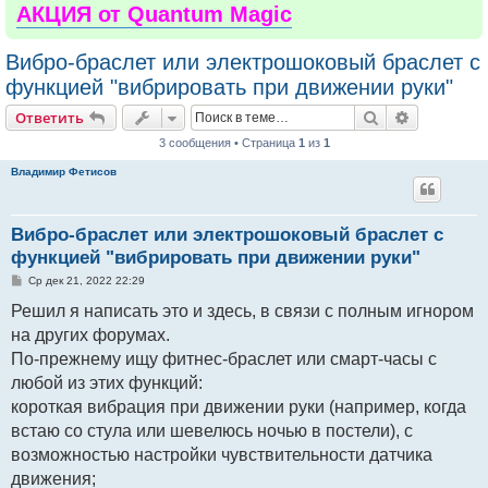
АКЦИЯ от Quantum Magic
Вибро-браслет или электрошоковый браслет с
функцией "вибрировать при движении руки"
Поиск
Расширен
Ответить
3 сообщения • Страница
1
из
1
Владимир Фетисов
Вибро-браслет или электрошоковый браслет с
функцией "вибрировать при движении руки"
С
Ср дек 21, 2022 22:29
о
о
Решил я написать это и здесь, в связи с полным игнором
б
на других форумах.
щ
е
По-прежнему ищу фитнес-браслет или смарт-часы с
н
и
любой из этих функций:
е
короткая вибрация при движении руки (например, когда
встаю со стула или шевелюсь ночью в постели), с
возможностью настройки чувствительности датчика
движения;