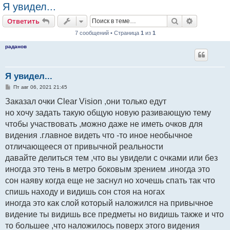
Я увидел...
Поиск
Расширен
Ответить
7 сообщений • Страница
1
из
1
раданов
Я увидел...
С
Пт авг 06, 2021 21:45
о
о
Заказал очки Clear Vision ,они только едут
б
но хочу задать такую общую новую разивающую тему
щ
е
чтобы участвовать ,можно даже не иметь очков для
н
и
видения .главное видеть что -то иное необычное
е
отличающееся от привычной реальности
давайте делиться тем ,что вы увидели с очками или без
иногда это тень в метро боковым зрением .иногда это
сон наяву когда еще не заснул но хочешь спать так что
спишь находу и видишь сон стоя на ногах
иногда это как слой который наложился на привычное
видение ты видишь все предметы но видишь также и что
то большее ,что наложилось поверх этого видения