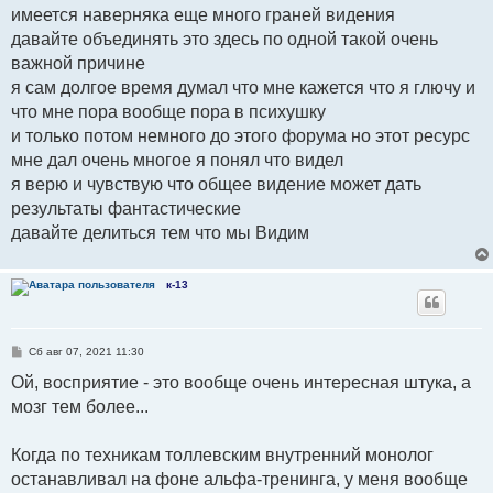
имеется наверняка еще много граней видения
давайте объединять это здесь по одной такой очень
важной причине
я сам долгое время думал что мне кажется что я глючу и
что мне пора вообще пора в психушку
и только потом немного до этого форума но этот ресурс
мне дал очень многое я понял что видел
я верю и чувствую что общее видение может дать
результаты фантастические
давайте делиться тем что мы Видим
к-13
С
Сб авг 07, 2021 11:30
о
о
Ой, восприятие - это вообще очень интересная штука, а
б
мозг тем более...
щ
е
н
и
Когда по техникам толлевским внутренний монолог
е
останавливал на фоне альфа-тренинга, у меня вообще