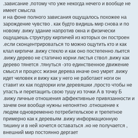
.зависание ,потому что уже некогда нечего и вообще не
имеет смысла
и на фоне полного зависания ощущалось похожее на
зарождение чувство . как будто видишь мир снова и по
новому .вижу здание напротив окна и физически
ощущаешь структуру кирпичей из которых он построен
.если сконцентрироваться то можно ощутить кто и как
клал кирпичи .вижу стекло и как оно постепенно льется
.вижу дерево не статично корни листья ствол ,вижу как
дерево тянется .тянуться -это единственное движение
смысл и процесс жизни дерева иначе оно умрет .вижу
идет человек и вижу как у него не работают ноги он
ставит их как подпорки или деревяшки ,просто чтобы не
упасть и перетащить свою тушу из точки А в точку Б
.вижу личные отношения аффективные привязанности и
зачем они вообще нужны непонятно .отношение к
людям одновременно потребительское и трепетное
примерно как к деревьям .вижу информационную
тишину и в ней хочется оставаться .но не получается ,
внешний мир постоянно дергает