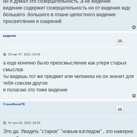
но я думал это созерцательность ,а не видение
видение содержит созерцательность но от видения жду
большего .большего в плане целостного видения
просветления и озарений
раданов
С
Сб авг 07, 2021 19:34
о
о
а еще конечно было преосмысление как утеря старых
б
смыслов
щ
е
ты видишь тот же предмет или человека но он значит для
н
и
тебя совсем другое
е
я полагаю это тоже видение
СтаниФилмТВ
С
Чт сен 02, 2021 19:51
о
о
Это да. Увидеть "старое" "новым взглядом" , это наверно
б