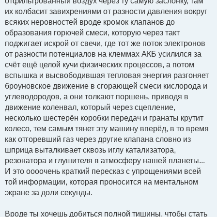
отфильтрованный воздух через ту самую заслонку, там
их колбасит завихрениями от разности давления вокруг
всяких неровностей вроде кромок клапанов до
образования горючей смеси, которую через такт
поджигает искрой от свечи, где тот же поток электронов
от разности потенциалов на клеммах АКБ усилился за
счёт ещё целой кучи физических процессов, а потом
вспышка и высвободившая тепловая энергия разгоняет
броуновское движение в сгорающей смеси кислорода и
углеводородов, а они толкают поршень, приводя в
движение коленвал, который через сцепление,
несколько шестерён коробки передач и гранаты крутит
колесо, тем самым тянет эту машину вперёд, в то время
как отгоревший газ через другие клапана словно из
шприца выталкивает сквозь иглу катализатора,
резонатора и глушителя в атмосферу нашей планеты...
И это оооочень краткий пересказ с упрощениями всей
той информации, которая проносится на ментальном
экране за доли секунды.
Вроде ты хочешь добиться полной тишины, чтобы стать