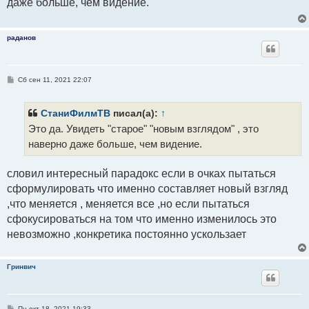
даже больше, чем видение.
щ
е
н
и
е
раданов
С
Сб сен 11, 2021 22:07
о
о
б
щ
СтаниФилмТВ
писал(а):
↑
е
Это да. Увидеть "старое" "новым взглядом" , это
н
и
наверно даже больше, чем видение.
е
словил интересный парадокс если в очках пытаться
сформулировать что именно составляет новый взгляд
,что меняется , меняется все ,но если пытаться
сфокусироваться на том что именно изменилось это
невозможно ,конкретика постоянно ускользает
Гринвич
С
Пн окт 18, 2021 19:33