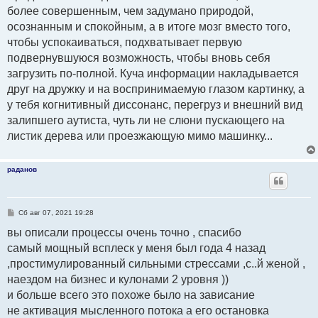
более совершенным, чем задумано природой,
осознанным и спокойным, а в итоге мозг вместо того,
чтобы успокаиваться, подхватывает первую
подвернувшуюся возможность, чтобы вновь себя
загрузить по-полной. Куча информации накладывается
друг на дружку и на воспринимаемую глазом картинку, а
у тебя когнитивный диссонанс, перегруз и внешний вид
залипшего аутиста, чуть ли не слюни пускающего на
листик дерева или проезжающую мимо машинку...
раданов
С
Сб авг 07, 2021 19:28
о
о
вы описали процессы очень точно , спасибо
б
самый мощный всплеск у меня был года 4 назад
щ
е
,простимулированный сильными стрессами ,с..й женой ,
н
и
наездом на бизнес и кулонами 2 уровня ))
е
и больше всего это похоже было на зависание
не активация мысленного потока а его остановка