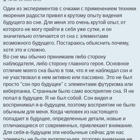
о
о
Один из экспериментов с очками с применением техники
б
якорения радости привел к крутому опыту видения
щ
е
будущего во сне. Для меня это очень крутой опыт, от
н
и
которого не могу прийти в себя уже сутки, и он
е
значительно отличается от сна с элементами
возможного будущего. Постараюсь объяснить почему,
хотя это и сложно.
Во сне мы обычно принимаем либо сторону
наблюдателя, либо сторону главного героя. Основное
отличие моего сна было в том, что я не наблюдал сон и
не участвовал в нем активно или пассивно. Это не был
просто "сон про будущее" с элементами футуризма или
киберпанка. Странным было само восприятие сна. Я не
попал в будущее. Я не был собой. Сон видел и
воспринимал я-в-будущем, поэтому восприятие не было
обычным для меня. Когда человек из настоящего
попадает в будущее, определенные детали, новые и
отличающиеся от современных, привлекают внимание.
Для себя-в-будущем эти необычные сейчас для нас
элементы не были интересными, поэтому внимание не