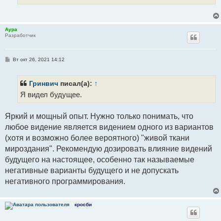
Аура
Разработчик
С
Вт окт 26, 2021 14:12
о
о
б
щ
Гринвич
писал(а):
↑
е
Я видел будущее.
н
и
е
Яркий и мощный опыт. Нужно только понимать, что
любое видение является видением одного из вариантов
(хотя и возможно более вероятного) "живой ткани
мироздания". Рекомендую дозировать влияние видений
будущего на настоящее, особенно так называемые
негативные варианты будущего и не допускать
негативного программирования.
кросби