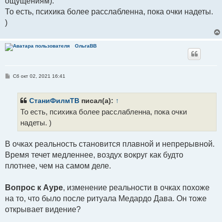
ощущениям).
То есть, психика более расслабленна, пока очки надеты.
)
ОльгаВВ
С
Сб окт 02, 2021 16:41
о
о
б
щ
СтаниФилмТВ
писал(а):
↑
е
То есть, психика более расслабленна, пока очки
н
и
надеты. )
е
В очках реальность становится плавной и непрерывной.
Время течет медленнее, воздух вокруг как будто
плотнее, чем на самом деле.
Вопрос к Ауре
, изменение реальности в очках похоже
на то, что было после ритуала Медардо Дава. Он тоже
открывает видение?