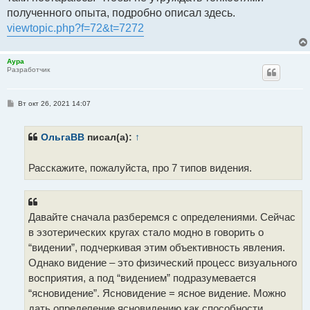
полученного опыта, подробно описал здесь.
viewtopic.php?f=72&t=7272
Аура
Разработчик
С
Вт окт 26, 2021 14:07
о
о
б
щ
ОльгаВВ
писал(а):
↑
е
н
и
Расскажите, пожалуйста, про 7 типов видения.
е
Давайте сначала разберемся с определениями. Сейчас
в эзотерических кругах стало модно в говорить о
“видении”, подчеркивая этим объективность явления.
Однако видение – это физический процесс визуального
восприятия, а под “видением” подразумевается
“ясновидение”. Ясновидение = ясное видение. Можно
дать определение ясновидению как способности