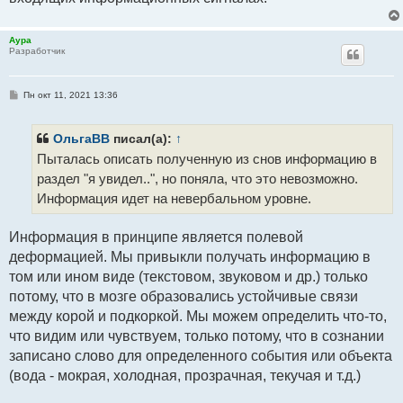
Аура
Разработчик
С
Пн окт 11, 2021 13:36
о
о
б
щ
ОльгаВВ
писал(а):
↑
е
Пыталась описать полученную из снов информацию в
н
и
раздел "я увидел..", но поняла, что это невозможно.
е
Информация идет на невербальном уровне.
Информация в принципе является полевой
деформацией. Мы привыкли получать информацию в
том или ином виде (текстовом, звуковом и др.) только
потому, что в мозге образовались устойчивые связи
между корой и подкоркой. Мы можем определить что-то,
что видим или чувствуем, только потому, что в сознании
записано слово для определенного события или объекта
(вода - мокрая, холодная, прозрачная, текучая и т.д.)