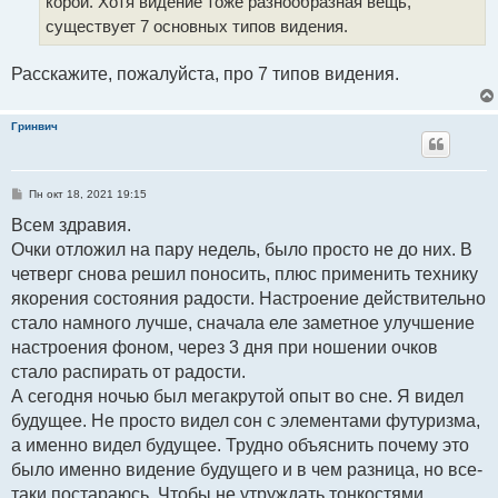
корой. Хотя видение тоже разнообразная вещь,
существует 7 основных типов видения.
Расскажите, пожалуйста, про 7 типов видения.
Гринвич
С
Пн окт 18, 2021 19:15
о
о
Всем здравия.
б
Очки отложил на пару недель, было просто не до них. В
щ
е
четверг снова решил поносить, плюс применить технику
н
и
якорения состояния радости. Настроение действительно
е
стало намного лучше, сначала еле заметное улучшение
настроения фоном, через 3 дня при ношении очков
стало распирать от радости.
А сегодня ночью был мегакрутой опыт во сне. Я видел
будущее. Не просто видел сон с элементами футуризма,
а именно видел будущее. Трудно объяснить почему это
было именно видение будущего и в чем разница, но все-
таки постараюсь. Чтобы не утруждать тонкостями