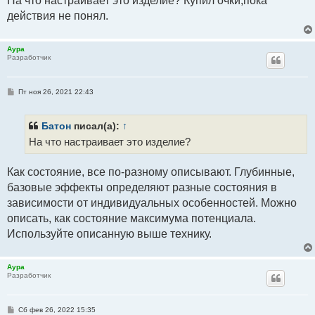
На что настраивает это изделие? Купил очки,пока
действия не понял.
Аура
Разработчик
С
Пт ноя 26, 2021 22:43
о
о
б
щ
Батон
писал(а):
↑
е
На что настраивает это изделие?
н
и
е
Как состояние, все по-разному описывают. Глубинные,
базовые эффекты определяют разные состояния в
зависимости от индивидуальных особенностей. Можно
описать, как состояние максимума потенциала.
Используйте описанную выше технику.
Аура
Разработчик
С
Сб фев 26, 2022 15:35