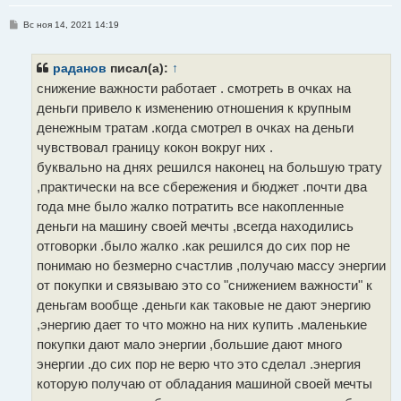
С
Вс ноя 14, 2021 14:19
о
о
б
щ
раданов
писал(а):
↑
е
снижение важности работает . смотреть в очках на
н
и
деньги привело к изменению отношения к крупным
е
денежным тратам .когда смотрел в очках на деньги
чувствовал границу кокон вокруг них .
буквально на днях решился наконец на большую трату
,практически на все сбережения и бюджет .почти два
года мне было жалко потратить все накопленные
деньги на машину своей мечты ,всегда находились
отговорки .было жалко .как решился до сих пор не
понимаю но безмерно счастлив ,получаю массу энергии
от покупки и связываю это со "снижением важности" к
деньгам вообще .деньги как таковые не дают энергию
,энергию дает то что можно на них купить .маленькие
покупки дают мало энергии ,большие дают много
энергии .до сих пор не верю что это сделал .энергия
которую получаю от обладания машиной своей мечты