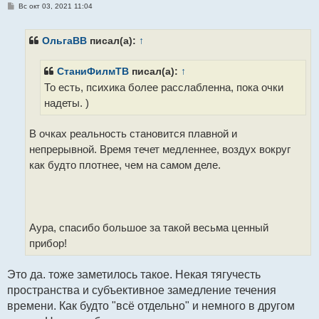
С
Вс окт 03, 2021 11:04
о
о
б
щ
ОльгаВВ
писал(а):
↑
е
н
и
СтаниФилмТВ
писал(а):
↑
е
То есть, психика более расслабленна, пока очки
надеты. )
В очках реальность становится плавной и
непрерывной. Время течет медленнее, воздух вокруг
как будто плотнее, чем на самом деле.
Аура, спасибо большое за такой весьма ценный
прибор!
Это да. тоже заметилось такое. Некая тягучесть
пространства и субъективное замедление течения
времени. Как будто "всё отдельно" и немного в другом