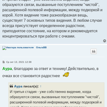
образуются связи, вызванные поступлением "чистой",
расширенной полевой информации, между подкоркой и
корой. Хотя видение тоже разнообразная вещь,
существует 7 основных типов видения. В любом случае
всегда присутствует определенное радостное,
приподнятое состояние, на котором и рекомендуется
концентрироваться при работе с очками.
ОльгаВВ
С
Ср окт 13, 2021 12:38
о
о
Аура
, благодарю за ответ и технику! Действительно, в
б
щ
очках все становится радостнее
е
н
и
е
Аура
писал(а):
↑
И третья стадия - уже собственно видение, когда
образуются связи, вызванные поступлением "чистой",
расширенной полевой информации, между подкоркой и