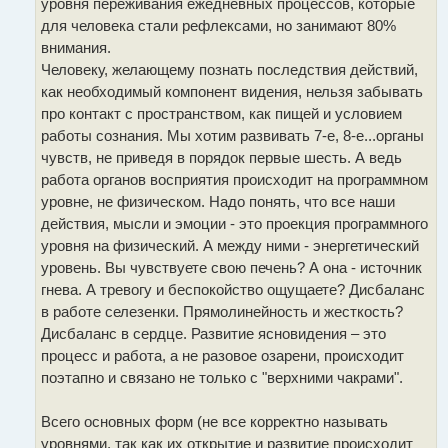
уровня переживания ежедневных процессов, которые
для человека стали рефлексами, но занимают 80%
внимания.
Человеку, желающему познать последствия действий,
как необходимый компонент видения, нельзя забывать
про контакт с пространством, как пищей и условием
работы сознания. Мы хотим развивать 7-е, 8-е...органы
чувств, не приведя в порядок первые шесть. А ведь
работа органов восприятия происходит на программном
уровне, не физическом. Надо понять, что все наши
действия, мысли и эмоции - это проекция программного
уровня на физический. А между ними - энергетический
уровень. Вы чувствуете свою печень? А она - источник
гнева. А тревогу и беспокойство ощущаете? Дисбаланс
в работе селезенки. Прямолинейность и жесткость?
Дисбаланс в сердце. Развитие ясновидения – это
процесс и работа, а не разовое озарени, происходит
поэтапно и связано не только с "верхними чакрами".
Всего основных форм (не все корректно называть
уровнями, так как их открытие и развитие происходит