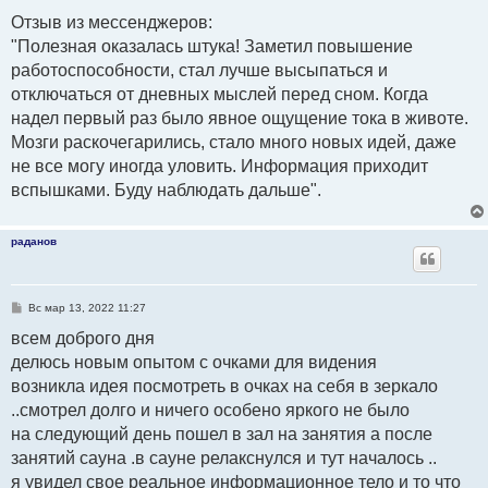
о
о
Отзыв из мессенджеров:
б
"Полезная оказалась штука! Заметил повышение
щ
е
работоспособности, стал лучше высыпаться и
н
и
отключаться от дневных мыслей перед сном. Когда
е
надел первый раз было явное ощущение тока в животе.
Мозги раскочегарились, стало много новых идей, даже
не все могу иногда уловить. Информация приходит
вспышками. Буду наблюдать дальше".
раданов
С
Вс мар 13, 2022 11:27
о
о
всем доброго дня
б
делюсь новым опытом с очками для видения
щ
е
возникла идея посмотреть в очках на себя в зеркало
н
и
..смотрел долго и ничего особено яркого не было
е
на следующий день пошел в зал на занятия а после
занятий сауна .в сауне релакснулся и тут началось ..
я увидел свое реальное информационное тело и то что