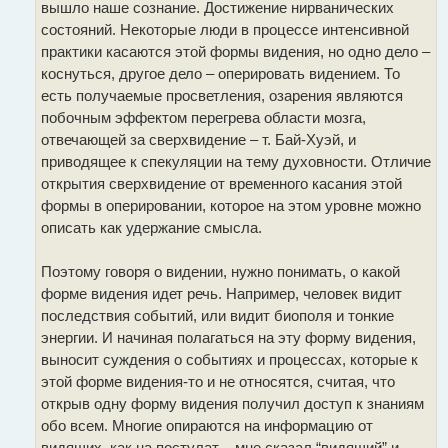
вышло наше сознание. Достижение нирванических
состояний. Некоторые люди в процессе интенсивной
практики касаются этой формы видения, но одно дело –
коснуться, другое дело – оперировать видением. То
есть получаемые просветления, озарения являются
побочным эффектом перегрева области мозга,
отвечающей за сверхвидение – т. Бай-Хуэй, и
приводящее к спекуляции на тему духовности. Отличие
открытия сверхвидение от временного касания этой
формы в оперировании, которое на этом уровне можно
описать как удержание смысла.
Поэтому говоря о видении, нужно понимать, о какой
форме видения идет речь. Например, человек видит
последствия событий, или видит биополя и тонкие
энергии. И начиная полагаться на эту форму видения,
выносит суждения о событиях и процессах, которые к
этой форме видения-то и не относятся, считая, что
открыв одну форму видения получил доступ к знаниям
обо всем. Многие опираются на информацию от
видящих, как на постулат – мне сказал “видящий” и