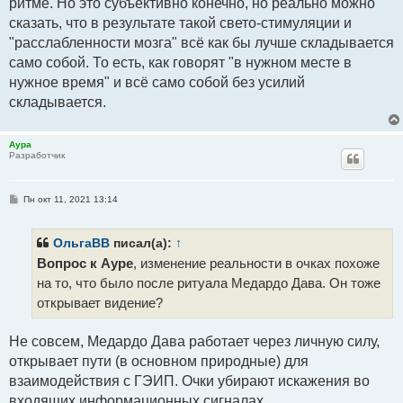
ритме. Но это субъективно конечно, но реально можно
сказать, что в результате такой свето-стимуляции и
"расслабленности мозга" всё как бы лучше складывается
само собой. То есть, как говорят "в нужном месте в
нужное время" и всё само собой без усилий
складывается.
Аура
Разработчик
С
Пн окт 11, 2021 13:14
о
о
б
щ
ОльгаВВ
писал(а):
↑
е
Вопрос к Ауре
, изменение реальности в очках похоже
н
и
на то, что было после ритуала Медардо Дава. Он тоже
е
открывает видение?
Не совсем, Медардо Дава работает через личную силу,
открывает пути (в основном природные) для
взаимодействия с ГЭИП. Очки убирают искажения во
входящих информационных сигналах.