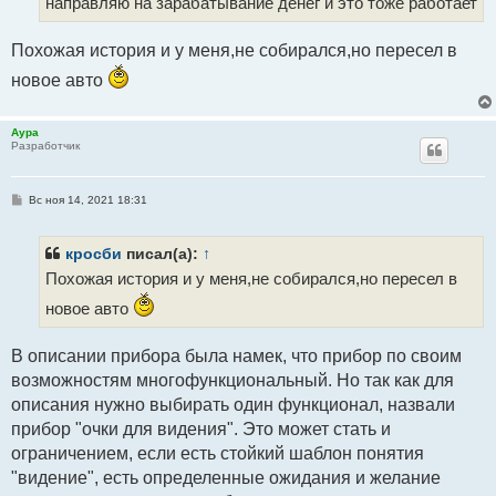
направляю на зарабатывание денег и это тоже работает
Похожая история и у меня,не собирался,но пересел в
новое авто
Аура
Разработчик
С
Вс ноя 14, 2021 18:31
о
о
б
щ
кросби
писал(а):
↑
е
Похожая история и у меня,не собирался,но пересел в
н
и
е
новое авто
В описании прибора была намек, что прибор по своим
возможностям многофункциональный. Но так как для
описания нужно выбирать один функционал, назвали
прибор "очки для видения". Это может стать и
ограничением, если есть стойкий шаблон понятия
"видение", есть определенные ожидания и желание