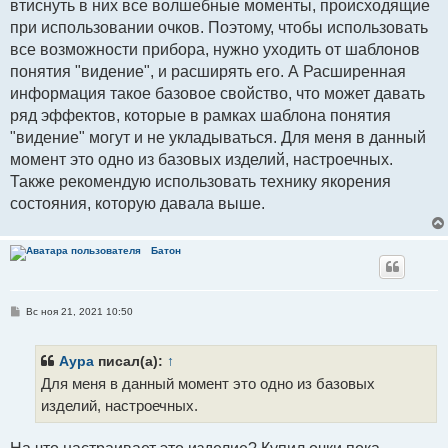
втиснуть в них все волшебные моменты, происходящие
при использовании очков. Поэтому, чтобы использовать
все возможности прибора, нужно уходить от шаблонов
понятия "видение", и расширять его. А Расширенная
информация такое базовое свойство, что может давать
ряд эффектов, которые в рамках шаблона понятия
"видение" могут и не укладываться. Для меня в данный
момент это одно из базовых изделий, настроечных.
Также рекомендую использовать технику якорения
состояния, которую давала выше.
Батон
С
Вс ноя 21, 2021 10:50
о
о
б
щ
Аура
писал(а):
↑
е
Для меня в данный момент это одно из базовых
н
и
изделий, настроечных.
е