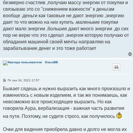
безмерно счастлив ,получаю массу энергии от покупки и
связываю это со "снижением важности" к деньгам
вообще .деньги как таковые не дают энергию ,энергию
дает то что можно на них купить .маленькие покупки
дают мало энергии ,большие дают много энергии .до сих
пор не верю что это сделал .энергия которую получаю от
обладания машиной своей мечты направляю на
зарабатывание денег и это тоже работает
ОльгаВВ
С
Пт сен 24, 2021 17:57
о
о
Бывает сядешь и нужно выразить как много произошло и
б
изменилось с новым изделием, и так же понимаешь, как
щ
е
невозможно все происходящее выразить. Но как
н
и
говорила Аура, вербализация - важная часть развития
е
на пути. Поэтому, не судите строго, как получилось
Очки для видения приобрела давно и долго не могла их