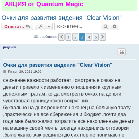
АКЦИЯ от Quantum Magic
Очки для развития видения "Clear Vision"
Поиск
Расширен
Ответить
1
2
3
4
5
Пред.
След.
101 сообщение
раданов
Очки для развития видения "Clear Vision"
С
Пн сен 20, 2021 19:02
о
о
снижение важности работает . смотреть в очках на
б
деньги привело к изменению отношения к крупным
щ
е
денежным тратам .когда смотрел в очках на деньги
н
и
чувствовал границу кокон вокруг них .
е
буквально на днях решился наконец на большую трату
,практически на все сбережения и бюджет .почти два
года мне было жалко потратить все накопленные деньги
на машину своей мечты ,всегда находились отговорки
.было жалко .как решился до сих пор не понимаю но