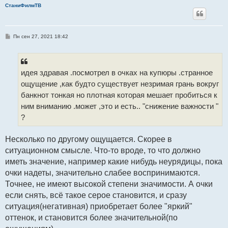
СтаниФилмТВ
С
Пн сен 27, 2021 18:42
о
о
б
щ
е
идея здравая .посмотрел в очках на купюры .странное
н
и
ощущение ,как будто существует незримая грань вокруг
е
банкнот тонкая но плотная которая мешает пробиться к
ним вниманию .может ,это и есть.. "снижение важности "
?
Несколько по другому ощущается. Скорее в
ситуационном смысле. Что-то вроде, то что должно
иметь значение, например какие нибудь неурядицы, пока
очки надеты, значительно слабее воспринимаются.
Точнее, не имеют высокой степени значимости. А очки
если снять, всё такое серое становится, и сразу
ситуация(негативная) приобретает более "яркий"
оттенок, и становится более значительной(по