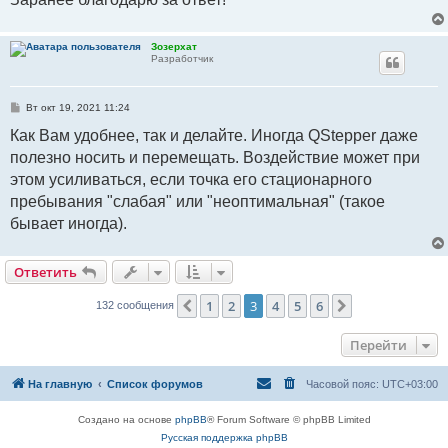
Зозерхат
Разработчик
С
Вт окт 19, 2021 11:24
о
о
Как Вам удобнее, так и делайте. Иногда QStepper даже
б
полезно носить и перемещать. Воздействие может при
щ
е
этом усиливаться, если точка его стационарного
н
и
пребывания "слабая" или "неоптимальная" (такое
е
бывает иногда).
Ответить
1
2
3
4
5
6
Пред.
След.
132 сообщения
Перейти
На главную
Список форумов
Часовой пояс:
UTC+03:00
Создано на основе
phpBB
® Forum Software © phpBB Limited
Русская поддержка phpBB