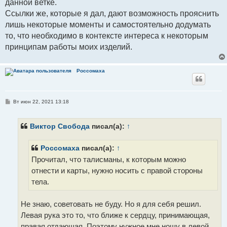
данной ветке.
Ссылки же, которые я дал, дают возможность прояснить
лишь некоторые моменты и самостоятельно додумать
то, что необходимо в контексте интереса к некоторым
принципам работы моих изделий.
Россомаха
С
Вт июн 22, 2021 13:18
о
о
б
щ
Виктор Свобода
писал(а):
↑
е
н
и
Россомаха
писал(а):
↑
е
Прочитал, что талисманы, к которым можно
отнести и карты, нужно носить с правой стороны
тела.
Не знаю, советовать не буду. Но я для себя решил.
Левая рука это то, что ближе к сердцу, принимающая,
правая отдающая. Поэтому нужное мне ношу в левой