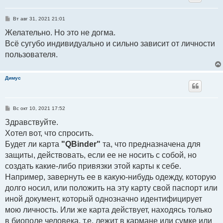
С
Вт авг 31, 2021 21:01
о
о
Желательно. Но это не догма.
б
Всё сугубо индивидуально и сильно зависит от личности
щ
е
пользователя.
н
и
е
Димус
С
Вс окт 10, 2021 17:52
о
о
Здравствуйте.
б
Хотел вот, что спросить.
щ
е
Будет ли карта
"QBinder"
та, что предназначена для
н
и
защиты, действовать, если ее не носить с собой, но
е
создать какие-либо привязки этой карты к себе.
Например, завернуть ее в какую-нибудь одежду, которую
долго носил, или положить на эту карту свой паспорт или
иной документ, который однозначно идентифицирует
мою личность. Или же карта действует, находясь только
в биополе человека, т.е. лежит в кармане или сумке или