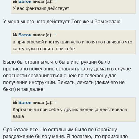
щ
Батон
писал(а):
↑
е
У вас фантазия действует
н
и
е
У меня много чего действует. Того же и Вам желаю!
Батон
писал(а):
↑
в прилагаемой инструкции ясно и понятно написано что
карту нужно носить при себе.
Было бы странным, что бы в инструкции было
прописано пожелание оставлять карту дома и в случае
опасности созваниваться с нею по телефону для
получения инструкций. Бежать, лежать (лежачего не
бьют) и так далее
Батон
писал(а):
↑
Карты были при себе у других людей ,а действовала
ваша
Сработали все. Но остальным было по барабану,
раздражение было у меня. Я полагаю, что произошло