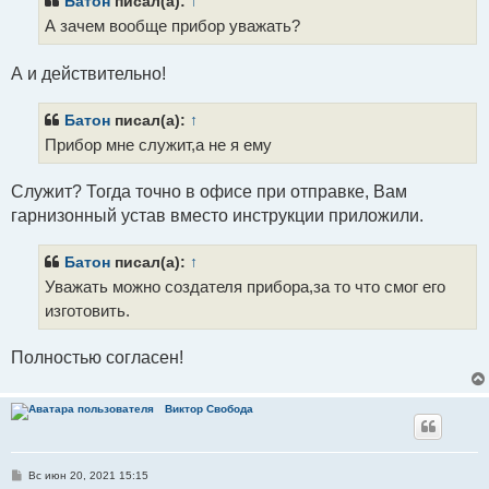
Батон
писал(а):
↑
А зачем вообще прибор уважать?
А и действительно!
Батон
писал(а):
↑
Прибор мне служит,а не я ему
Служит? Тогда точно в офисе при отправке, Вам
гарнизонный устав вместо инструкции приложили.
Батон
писал(а):
↑
Уважать можно создателя прибора,за то что смог его
изготовить.
Полностью согласен!
Виктор Свобода
С
Вс июн 20, 2021 15:15
о