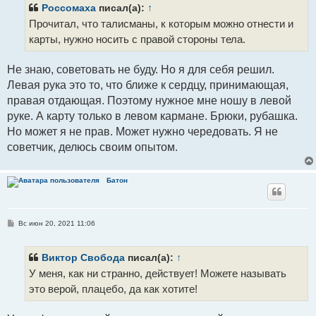
щ
Россомаха
писал(а):
↑
е
Прочитал, что талисманы, к которым можно отнести и
н
и
карты, нужно носить с правой стороны тела.
е
Не знаю, советовать не буду. Но я для себя решил.
Левая рука это то, что ближе к сердцу, принимающая,
правая отдающая. Поэтому нужное мне ношу в левой
руке. А карту только в левом кармане. Брюки, рубашка.
Но может я не прав. Может нужно чередовать. Я не
советчик, делюсь своим опытом.
Батон
С
Вс июн 20, 2021 11:06
о
о
б
щ
Виктор Свобода
писал(а):
↑
е
У меня, как ни странно, действует! Можете называть
н
и
это верой, плацебо, да как хотите!
е