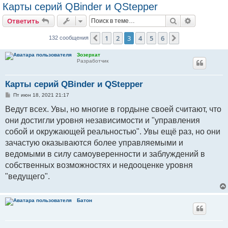
Карты серий QBinder и QStepper
Поиск
Расширен
Ответить
1
2
3
4
5
6
Пред.
След.
132 сообщения
Зозерхат
Разработчик
Карты серий QBinder и QStepper
С
Пт июн 18, 2021 21:17
о
о
Ведут всех. Увы, но многие в гордыне своей считают, что
б
они достигли уровня независимости и "управления
щ
е
собой и окружающей реальностью". Увы ещё раз, но они
н
и
зачастую оказываются более управляемыми и
е
ведомыми в силу самоуверенности и заблуждений в
собственных возможностях и недооценке уровня
"ведущего".
Батон