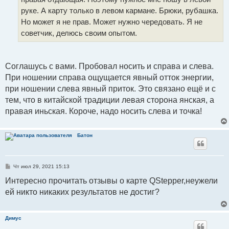
руке. А карту только в левом кармане. Брюки, рубашка.
Но может я не прав. Может нужно чередовать. Я не
советчик, делюсь своим опытом.
Соглашусь с вами. Пробовал носить и справа и слева.
При ношении справа ощущается явный отток энергии,
при ношении слева явный приток. Это связано ещё и с
тем, что в китайской традиции левая сторона янская, а
правая иньская. Короче, надо носить слева и точка!
Батон
С
Чт июл 29, 2021 15:13
о
о
Интересно прочитать отзывы о карте QStepper,неужели
б
ей никто никаких результатов не достиг?
щ
е
н
и
е
Димус