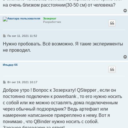
на очень близком расстоянии(30-50 см) от человека?
Зозерхат
Разработчик
С
Пн окт 11, 2021 11:52
о
о
Нужно пробовать. Всё возможно. Я такие эксперименты
б
не проводил.
щ
е
н
и
е
Ильдар 66
С
Вт окт 19, 2021 10:17
о
о
Доброе утро ! Вопрос к Зозерхату! QStepper , если он
б
постоянно подключен к powerbank , то его нужно носить
щ
е
с собой или же можно оставлять дома подключенным
н
и
через обычный подзорядник? Ведь артефакт или
е
намерение написанное прикреплено к нему. Вот я
понимаю , что QBinder нужно носить с собой.
Заранее благодарю за ответ!