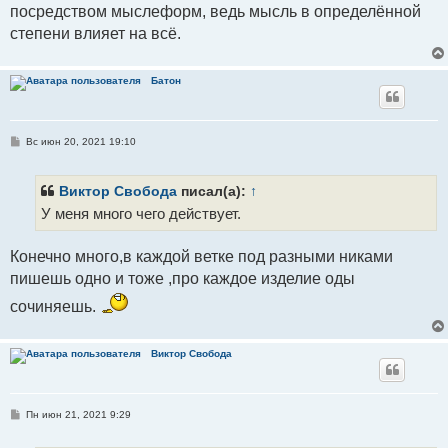
посредством мыслеформ, ведь мысль в определённой
н
и
степени влияет на всё.
е
Батон
С
Вс июн 20, 2021 19:10
о
о
б
щ
Виктор Свобода
писал(а):
↑
е
У меня много чего действует.
н
и
е
Конечно много,в каждой ветке под разными никами
пишешь одно и тоже ,про каждое изделие оды
сочиняешь.
Виктор Свобода
С
Пн июн 21, 2021 9:29
о
о