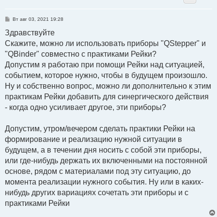
С
Вт авг 03, 2021 19:28
о
о
Здравствуйте
б
Скажите, можно ли использовать приборы "QStepper" и
щ
е
"QBinder" совместно с практиками Рейки?
н
и
Допустим я работаю при помощи Рейки над ситуацией,
е
событием, которое нужно, чтобы в будущем произошло.
Ну и собственно вопрос, можно ли дополнительно к этим
практикам Рейки добавить для синергического действия
- когда одно усиливает другое, эти приборы?
Допустим, утром/вечером сделать практики Рейки на
формирование и реализацию нужной ситуации в
будущем, а в течении дня носить с собой эти приборы,
или где-нибудь держать их включенными на постоянной
основе, рядом с материалами под эту ситуацию, до
момента реализации нужного события. Ну или в каких-
нибудь других вариациях сочетать эти приборы и с
практиками Рейки