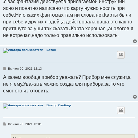
У вас фантазия действует,в прилагаемой инструкции
ясно и понятно написано что карту нужно носить при
себе.Ни о каких фантомах там ни слова нет.Карты были
при себе у других людей ,а действовала ваша,это как то
притянуто за уши так сказать.Карта хорошая ,аналогов я
не встречал,надо только правильно использовать.
Батон
С
Вс июн 20, 2021 12:13
о
о
А зачем вообще прибор уважать? Прибор мне служит,а
б
не я ему.Уважать можно создателя прибора,за то что
щ
е
смог его изготовить.
н
и
е
Виктор Свобода
С
Вс июн 20, 2021 15:01
о
о
б