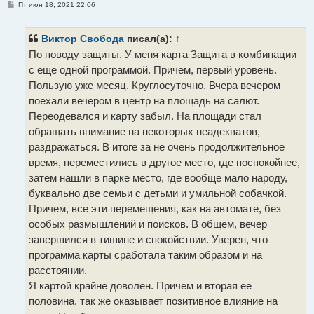
С
Пт июн 18, 2021 22:06
о
о
б
щ
Виктор Свобода
писал(а):
↑
е
По поводу защиты. У меня карта Защита в комбинации
н
и
с еще одной программой. Причем, первый уровень.
е
Пользую уже месяц. Круглосуточно. Вчера вечером
поехали вечером в центр на площадь на салют.
Переодевался и карту забыл. На площади стал
обращать внимание на некоторых неадекватов,
раздражаться. В итоге за не очень продолжительное
время, переместились в другое место, где поспокойнее,
затем нашли в парке место, где вообще мало народу,
буквально две семьи с детьми и умильной собачкой.
Причем, все эти перемещения, как на автомате, без
особых размышлений и поисков. В общем, вечер
завершился в тишине и спокойствии. Уверен, что
программа карты сработала таким образом и на
расстоянии.
Я картой крайне доволен. Причем и вторая ее
половина, так же оказывает позитивное влияние на