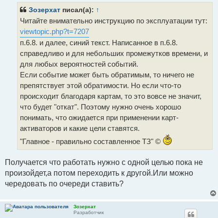
б
щ
Зозерхат
писал(а):
↑
е
Читайте внимательно инструкцию по эксплуатации тут:
н
и
viewtopic.php?t=7207
е
п.6.8. и далее, синий текст. Написанное в п.6.8.
справедливо и для небольших промежутков времени, и
для любых вероятностей событий.
Если событие может быть обратимым, то ничего не
препятствует этой обратимости. Но если что-то
происходит благодаря картам, то это вовсе не значит,
что будет "откат". Поэтому нужно очень хорошо
понимать, что ожидается при применении карт-
активаторов и какие цели ставятся.
"Главное - правильно составленное ТЗ" ©
Получается что работать нужно с одной целью пока не
произойдет,а потом переходить к другой.Или можно
чередовать по очереди ставить?
Зозерхат
Разработчик