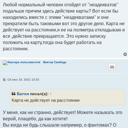
Любой нормальный человек отойдет от "неадекватов"
подальше причем здесь действие карты? Вот если бы
находились вместе с этими "неадекватами" и они
прекратили быть таковыми вот это другое дело. Карта не
действует на расстоянии,я ее на полметра откладываю и
все ,действие прекращается. Это нужно записку
положить на карту,тогда она будет работать на
расстоянии.
Виктор Свобода
С
Сб июн 19, 2021 10:53
о
о
б
щ
Батон
писал(а):
↑
е
Карта не действует на расстоянии
н
и
е
У меня, как ни странно, действует! Можете называть это
верой, плацебо, да как хотите!
Вы когда ни будь слышали например, о фантомах? О