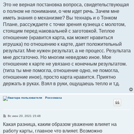
о
Это не верная постановка вопроса, свидетельствующая
б
о полном не понимании, о чем идет речь. Зачем мне
щ
е
иметь знания о механизме? Вы технарь и о Тонком
н
и
Плане, рассуждаете с точки зрения кузнеца с молотом,
е
стоящим перед наковальней с заготовкой. Теплое
отношение (нравится карта, как может нравиться
игрушка) по отношению к карте, дает положительный
результат. Мне нужен результат, а не процесс. Результата
мне достаточно. Но многим неведомо иное. Мое
отношение к карте не увязано с конечным результатом.
(типа ты мне помогла, отношение одно, не помогла,
отношение иное), просто карта нравится. Приятно
держать в руках. Взял в руки, ощущаешь тепло и т.д.
Россомаха
С
Вс июн 20, 2021 15:48
о
о
Какая разница, каким образом уважение влияет на
б
работу карты, главное что влияет. Возможно
щ
е