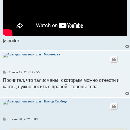
[/spoiler]
Россомаха
С
Сб июн 19, 2021 22:55
о
о
Прочитал, что талисманы, к которым можно отнести и
б
карты, нужно носить с правой стороны тела.
щ
е
н
и
е
Виктор Свобода
С
Вс июн 20, 2021 3:03
о
о
б