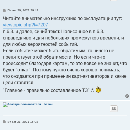
С
Пн авг 30, 2021 20:49
о
о
Читайте внимательно инструкцию по эксплуатации тут:
б
viewtopic.php?t=7207
щ
е
п.6.8. и далее, синий текст. Написанное в п.6.8.
н
и
справедливо и для небольших промежутков времени, и
е
для любых вероятностей событий.
Если событие может быть обратимым, то ничего не
препятствует этой обратимости. Но если что-то
происходит благодаря картам, то это вовсе не значит, что
будет "откат". Поэтому нужно очень хорошо понимать,
что ожидается при применении карт-активаторов и какие
цели ставятся.
"Главное - правильно составленное ТЗ" ©
Батон
С
Вт авг 31, 2021 15:04
о
о