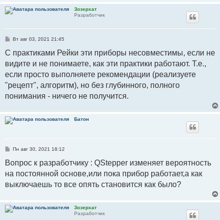
Зозерхат
Разработчик
С
Вт авг 03, 2021 21:45
о
о
С практиками Рейки эти приборы несовместимы, если не
б
видите и не понимаете, как эти практики работают. Т.е.,
щ
е
если просто выполняете рекомендации (реализуете
н
и
"рецепт", алгоритм), но без глубинного, полного
е
понимания - ничего не получится.
Батон
С
Пн авг 30, 2021 18:12
о
о
Вопрос к разработчику : QStepper изменяет вероятность
б
на постоянной основе,или пока прибор работает,а как
щ
е
выключаешь то все опять становится как было?
н
и
е
Зозерхат
Разработчик