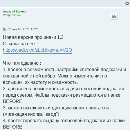
Алексей Крячко__
Разработчик
С
Сб янв 16, 2021 17:23
о
о
Новая версия прошивки 1.3
б
Ссылка на нее :
щ
е
https://yadi.sk/d/zLr1bksxnuXV1Q
н
и
е
Что там сделано :
1. введена возможность настройки световой подсказки и
синхронной с ней вибро. Можно изменить число
вспышек, их частоту и скважность.
2. добавлена возможность выдачи голосовой подсказки
перед светом. Файлы подсказки размещаются в папке
BEFORE.
3. можно выключить индикацию мониторинга сна
(мигающая кнопка "ввод")
4. протестировать выдачу голосовой подсказки из папки
BEFORE