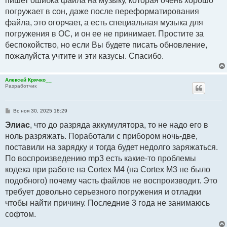
пишет ошибка файла на музыку, которая очень хорошо
погружает в сон, даже после переформатирования
файла, это огорчает, а есть специальная музыка для
погружения в ОС, и он ее не принимает. Простите за
беспокойство, но если Вы будете писать обновление,
пожалуйста учтите и эти казусы. Спасибо.
Алексей Крячко__
Разработчик
С
Вс ноя 30, 2025 18:29
о
о
Элиас
, что до разряда аккумулятора, то не надо его в
б
ноль разряжать. Поработали с прибором ночь-две,
щ
е
поставили на зарядку и тогда будет недолго заряжаться.
н
и
По воспроизведению mp3 есть какие-то проблемы
е
кодека при работе на Cortex M4 (на Cortex M3 не было
подобного) почему часть файлов не воспроизводит. Это
требует довольно серьезного погружения и отладки
чтобы найти причину. Последние 3 года не занимаюсь
софтом.