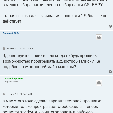
в меню выбора папки плеера выбор папки ASLEEPY
старая ссылка для скачивания прошивки 1.5 больше не
действует
Евгений 2024
С
Вс окт 27, 2024 12:42
о
о
Здравствуйте! Появится ли когда нибудь прошивка с
б
возможностью проигрывать аудиостроб записи? Т.е
щ
е
подобие возможностей майн машины?
н
и
е
Алексей Крячко__
Разработчик
С
Пт дек 13, 2024 14:03
о
о
в мае этого года сделал вариант тестовой прошивки
б
который только проигрывает строб файлы. Теперь
щ
е
остается эту функцию интегрировать в рабочую
н