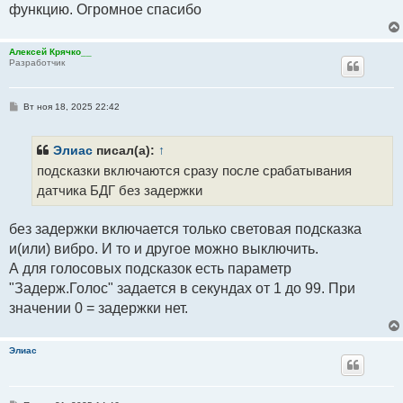
функцию. Огромное спасибо
Алексей Крячко__
Разработчик
С
Вт ноя 18, 2025 22:42
о
о
б
щ
Элиас
писал(а):
↑
е
подсказки включаются сразу после срабатывания
н
и
датчика БДГ без задержки
е
без задержки включается только световая подсказка
и(или) вибро. И то и другое можно выключить.
А для голосовых подсказок есть параметр
"Задерж.Голос" задается в секундах от 1 до 99. При
значении 0 = задержки нет.
Элиас