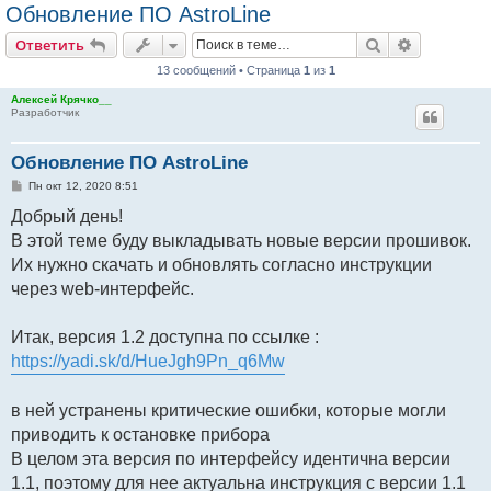
Обновление ПО AstroLine
Поиск
Расширен
Ответить
13 сообщений • Страница
1
из
1
Алексей Крячко__
Разработчик
Обновление ПО AstroLine
С
Пн окт 12, 2020 8:51
о
о
Добрый день!
б
В этой теме буду выкладывать новые версии прошивок.
щ
е
Их нужно скачать и обновлять согласно инструкции
н
и
через web-интерфейс.
е
Итак, версия 1.2 доступна по ссылке :
https://yadi.sk/d/HueJgh9Pn_q6Mw
в ней устранены критические ошибки, которые могли
приводить к остановке прибора
В целом эта версия по интерфейсу идентична версии
1.1, поэтому для нее актуальна инструкция с версии 1.1