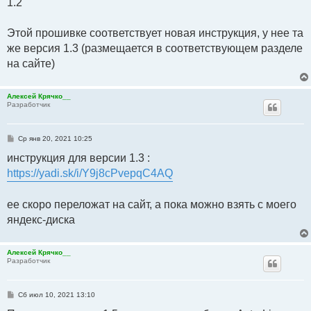
1.2
Этой прошивке соответствует новая инструкция, у нее та
же версия 1.3 (размещается в соответствующем разделе
на сайте)
Алексей Крячко__
Разработчик
С
Ср янв 20, 2021 10:25
о
о
инструкция для версии 1.3 :
б
https://yadi.sk/i/Y9j8cPvepqC4AQ
щ
е
н
и
ее скоро переложат на сайт, а пока можно взять с моего
е
яндекс-диска
Алексей Крячко__
Разработчик
С
Сб июл 10, 2021 13:10
о
о