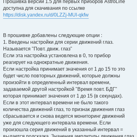
Прошивка версии 1.5 для первых приборов AstroLine
б
доступна для скачивания по ссылке
щ
е
https://disk.yandex.ru/d/0LZZj-MUl-qkfw
н
и
е
В прошивке добавлены следующие опции :
1. Введены настройки для серии движений глаз.
Называется "Повт. движ. глаз"
Если эта настройка установлена в 0, то прибор
реагирует на однократные движения.
Если настройка принимает значения от 1 до 15 то это
будет число повторных движений, которые должны
произойти в определенный интервал времени,
задаваемой другой настройкой "Время повт. БДГ"
которая принимает значения от 1 до 15 (в секундах).
Если в этот интервал времени не было такого
количества движений глаз, то признак движения глаз
сбрасывается и снова ведется мониторинг движений
уже для следующего интервала времени. Если
произошла серия движений в указанный интервал =
выдается подсказка. Значения амплитуды движения глаз