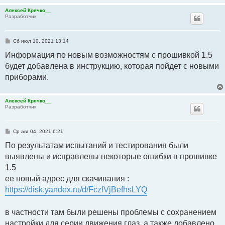
Алексей Крячко__
Разработчик
С
Сб июл 10, 2021 13:14
о
о
Информация по новым возможностям с прошивкой 1.5
б
будет добавлена в инструкцию, которая пойдет с новыми
щ
е
приборами.
н
и
е
Алексей Крячко__
Разработчик
С
Ср авг 04, 2021 6:21
о
о
По результатам испытаний и тестирования были
б
выявлены и исправлены некоторые ошибки в прошивке
щ
е
1.5
н
и
ее новый адрес для скачивания :
е
https://disk.yandex.ru/d/FczlVjBefhsLYQ
в частности там были решены проблемы с сохранением
настройки для серии движения глаз, а также добавлено