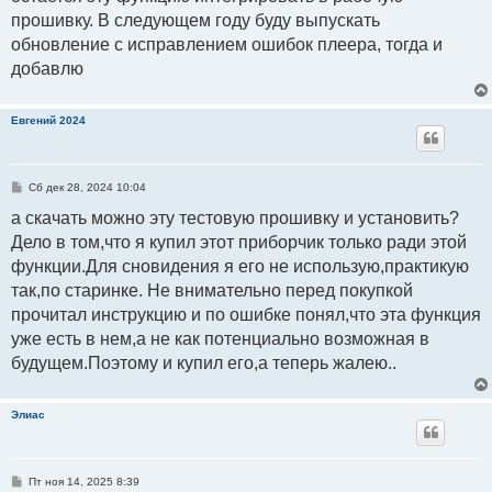
и
прошивку. В следующем году буду выпускать
е
обновление с исправлением ошибок плеера, тогда и
добавлю
Евгений 2024
С
Сб дек 28, 2024 10:04
о
о
а скачать можно эту тестовую прошивку и установить?
б
Дело в том,что я купил этот приборчик только ради этой
щ
е
функции.Для сновидения я его не использую,практикую
н
и
так,по старинке. Не внимательно перед покупкой
е
прочитал инструкцию и по ошибке понял,что эта функция
уже есть в нем,а не как потенциально возможная в
будущем.Поэтому и купил его,а теперь жалею..
Элиас
С
Пт ноя 14, 2025 8:39