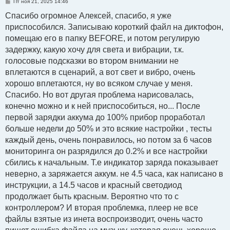
С
Пт ноя 21, 2025 14:46
о
о
Спасибо огромное Алексей, спасибо, я уже
б
приспособился. Записываю короткий файл на диктофон,
щ
е
помещаю его в папку BEFORE, и потом регулирую
н
и
задержку, какую хочу для света и вибрации, т.к.
е
голосовые подсказки во втором внимании не
вплетаются в сценарий, а вот свет и вибро, очень
хорошо вплетаются, ну во всяком случае у меня.
Спасибо. Но вот другая проблема нарисовалась,
конечно можно и к ней приспособиться, но... После
первой зарядки аккума до 100% прибор проработал
больше недели до 50% и это всякие настройки , тесты
каждый день, очень понравилось, но потом за 6 часов
мониторинга он разрядился до 0.2% и все настройки
сбились к начальным. Т.е индикатор заряда показывает
неверно, а заряжается аккум. не 4.5 часа, как написано в
инструкции, а 14.5 часов и красный светодиод
продолжает быть красным. Вероятно что то с
контроллером? И вторая проблемка, плеер не все
файлы взятые из инета воспроизводит, очень часто