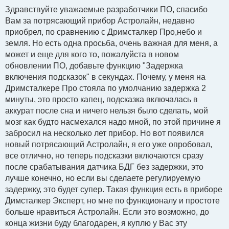
о
о
Здравствуйте уважаемые разработчики ПО, спасибо
б
Вам за потрясающий прибор Астролайн, недавно
щ
е
приобрел, по сравнению с Дримсталкер Про,небо и
н
и
земля. Но есть одна просьба, очень важная для меня, а
е
может и еще для кого то, пожалуйста в новом
обновлении ПО, добавьте функцию "Задержка
включения подсказок" в секундах. Почему, у меня на
Дримсталкере Про стояла по умолчанию задержка 2
минуты, это просто капец, подсказка включалась в
аккурат после сна и ничего нельзя было сделать, мой
мозг как будто насмехался надо мной, по этой причине я
забросил на несколько лет прибор. Но вот появился
новый потрясающий Астролайн, я его уже опробовал,
все отлично, но теперь подсказки включаются сразу
после срабатывания датчика БДГ без задержки, это
лучше конечно, но если вы сделаете регулируемую
задержку, это будет супер. Такая функция есть в приборе
Димсталкер Эксперт, но мне по функционалу и простоте
больше нравиться Астролайн. Если это возможно, до
конца жизни буду благодарен, я куплю у Вас эту