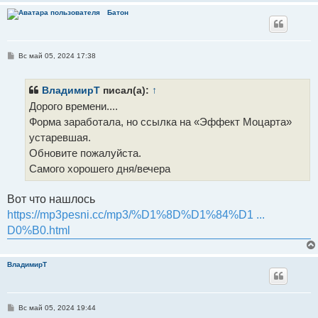
Батон
С
Вс май 05, 2024 17:38
о
о
б
щ
ВладимирТ
писал(а):
↑
е
Дорого времени....
н
и
Форма заработала, но ссылка на «Эффект Моцарта»
е
устаревшая.
Обновите пожалуйста.
Самого хорошего дня/вечера
Вот что нашлось
https://mp3pesni.cc/mp3/%D1%8D%D1%84%D1 ...
D0%B0.html
ВладимирТ
С
Вс май 05, 2024 19:44
о