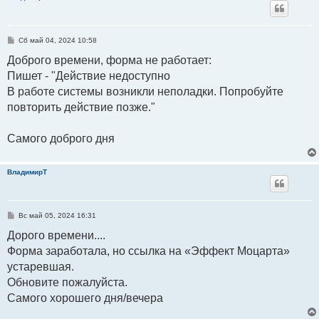
С
Сб май 04, 2024 10:58
о
о
Доброго времени, форма не работает:
б
Пишет - "Действие недоступно
щ
е
В работе системы возникли неполадки. Попробуйте
н
и
повторить действие позже."
е
Самого доброго дня
ВладимирТ
С
Вс май 05, 2024 16:31
о
о
Дорого времени....
б
Форма заработала, но ссылка на «Эффект Моцарта»
щ
е
устаревшая.
н
и
Обновите пожалуйста.
е
Самого хорошего дня/вечера