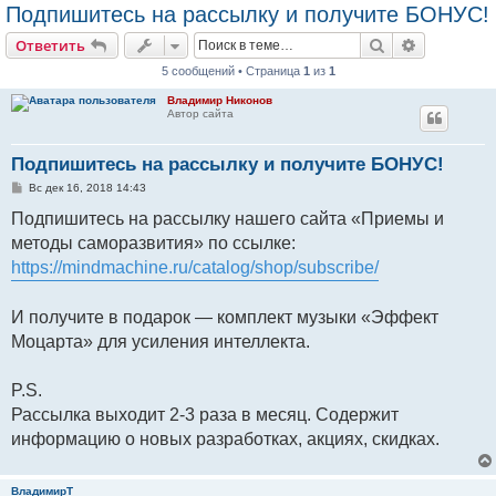
Подпишитесь на рассылку и получите БОНУС!
Поиск
Расширен
Ответить
5 сообщений • Страница
1
из
1
Владимир Никонов
Автор сайта
Подпишитесь на рассылку и получите БОНУС!
С
Вс дек 16, 2018 14:43
о
о
Подпишитесь на рассылку нашего сайта «Приемы и
б
методы саморазвития» по ссылке:
щ
е
https://mindmachine.ru/catalog/shop/subscribe/
н
и
е
И получите в подарок — комплект музыки «Эффект
Моцарта» для усиления интеллекта.
P.S.
Рассылка выходит 2-3 раза в месяц. Содержит
информацию о новых разработках, акциях, скидках.
ВладимирТ