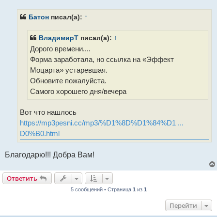
о
б
щ
Батон
писал(а):
↑
е
н
и
ВладимирТ
писал(а):
↑
е
Дорого времени....
Форма заработала, но ссылка на «Эффект
Моцарта» устаревшая.
Обновите пожалуйста.
Самого хорошего дня/вечера
Вот что нашлось
https://mp3pesni.cc/mp3/%D1%8D%D1%84%D1 ...
D0%B0.html
Благодарю!!! Добра Вам!
Ответить
5 сообщений • Страница
1
из
1
Перейти