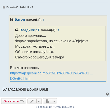
С
Вс май 05, 2024 19:44
о
о
б
щ
Батон
писал(а):
↑
е
н
и
ВладимирТ
писал(а):
↑
е
Дорого времени....
Форма заработала, но ссылка на «Эффект
Моцарта» устаревшая.
Обновите пожалуйста.
Самого хорошего дня/вечера
Вот что нашлось
https://mp3pesni.cc/mp3/%D1%8D%D1%84%D1 ...
D0%B0.html
Благодарю!!! Добра Вам!
Ответить
5 сообщений • Страница
1
из
1