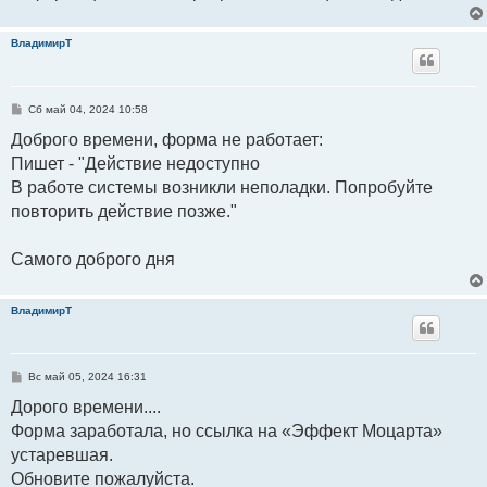
ВладимирТ
С
Сб май 04, 2024 10:58
о
о
Доброго времени, форма не работает:
б
Пишет - "Действие недоступно
щ
е
В работе системы возникли неполадки. Попробуйте
н
и
повторить действие позже."
е
Самого доброго дня
ВладимирТ
С
Вс май 05, 2024 16:31
о
о
Дорого времени....
б
Форма заработала, но ссылка на «Эффект Моцарта»
щ
е
устаревшая.
н
и
Обновите пожалуйста.
е