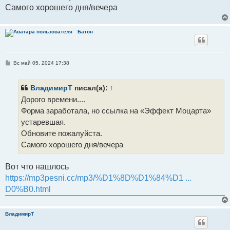
Самого хорошего дня/вечера
Батон
С
Вс май 05, 2024 17:38
о
о
б
щ
ВладимирТ
писал(а):
↑
е
Дорого времени....
н
и
Форма заработала, но ссылка на «Эффект Моцарта»
е
устаревшая.
Обновите пожалуйста.
Самого хорошего дня/вечера
Вот что нашлось
https://mp3pesni.cc/mp3/%D1%8D%D1%84%D1 ...
D0%B0.html
ВладимирТ