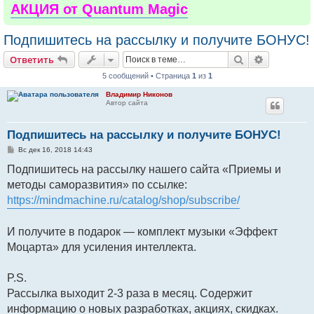
АКЦИЯ от Quantum Magic
Подпишитесь на рассылку и получите БОНУС!
Поиск
Расширен
Ответить
5 сообщений • Страница
1
из
1
Владимир Никонов
Автор сайта
Подпишитесь на рассылку и получите БОНУС!
С
Вс дек 16, 2018 14:43
о
о
Подпишитесь на рассылку нашего сайта «Приемы и
б
методы саморазвития» по ссылке:
щ
е
https://mindmachine.ru/catalog/shop/subscribe/
н
и
е
И получите в подарок — комплект музыки «Эффект
Моцарта» для усиления интеллекта.
P.S.
Рассылка выходит 2-3 раза в месяц. Содержит
информацию о новых разработках, акциях, скидках.