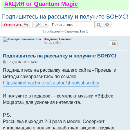
АКЦИЯ от Quantum Magic
Подпишитесь на рассылку и получите БОНУС!
Поиск
Расширен
Ответить
5 сообщений • Страница
1
из
1
Владимир Никонов
Автор сайта
Подпишитесь на рассылку и получите БОНУС!
С
Вс дек 16, 2018 14:43
о
о
Подпишитесь на рассылку нашего сайта «Приемы и
б
методы саморазвития» по ссылке:
щ
е
https://mindmachine.ru/catalog/shop/subscribe/
н
и
е
И получите в подарок — комплект музыки «Эффект
Моцарта» для усиления интеллекта.
P.S.
Рассылка выходит 2-3 раза в месяц. Содержит
информацию о новых разработках, акциях, скидках.