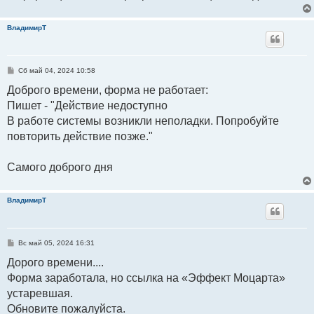
ВладимирТ
С
Сб май 04, 2024 10:58
о
о
Доброго времени, форма не работает:
б
Пишет - "Действие недоступно
щ
е
В работе системы возникли неполадки. Попробуйте
н
и
повторить действие позже."
е
Самого доброго дня
ВладимирТ
С
Вс май 05, 2024 16:31
о
о
Дорого времени....
б
Форма заработала, но ссылка на «Эффект Моцарта»
щ
е
устаревшая.
н
и
Обновите пожалуйста.
е