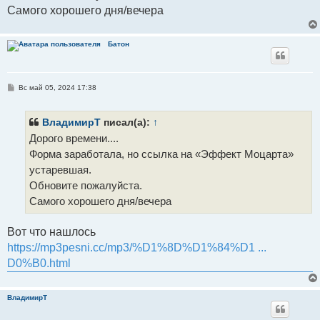
Самого хорошего дня/вечера
Батон
С
Вс май 05, 2024 17:38
о
о
б
щ
ВладимирТ
писал(а):
↑
е
Дорого времени....
н
и
Форма заработала, но ссылка на «Эффект Моцарта»
е
устаревшая.
Обновите пожалуйста.
Самого хорошего дня/вечера
Вот что нашлось
https://mp3pesni.cc/mp3/%D1%8D%D1%84%D1 ...
D0%B0.html
ВладимирТ