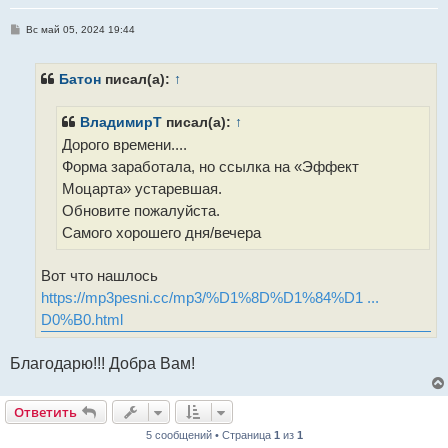
С
Вс май 05, 2024 19:44
о
о
б
щ
Батон
писал(а):
↑
е
н
и
ВладимирТ
писал(а):
↑
е
Дорого времени....
Форма заработала, но ссылка на «Эффект
Моцарта» устаревшая.
Обновите пожалуйста.
Самого хорошего дня/вечера
Вот что нашлось
https://mp3pesni.cc/mp3/%D1%8D%D1%84%D1 ...
D0%B0.html
Благодарю!!! Добра Вам!
Ответить
5 сообщений • Страница
1
из
1