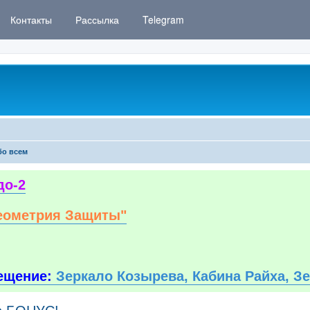
Контакты
Рассылка
Telegram
бо всем
до-2
еометрия Защиты"
ещение:
Зеркало Козырева, Кабина Райха, З