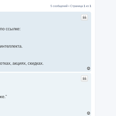
5 сообщений • Страница
1
из
1
по ссылке:
интеллекта.
ках, акциях, скидках.
В
е
р
н
у
т
ь
с
же."
я
к
н
а
ч
В
а