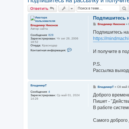
Подпишитесь на рассылку и получит
П
Ответить
Подпишитесь н
С
Владимир Никонов
»
Владимир Никонов
о
Автор сайта
о
Подпишитесь на
б
Сообщения:
828
https://mindmachi
щ
Зарегистрирован:
Чт окт 26, 2006
е
18:52
н
Откуда:
Краснодар
и
К
Контактная информация:
И получите в по
е
о
н
т
а
P.S.
к
т
Рассылка выходи
н
а
я
и
ВладимирТ
н
С
ВладимирТ
»
Сб май 
ф
о
Сообщения:
4
о
о
Доброго времени
Зарегистрирован:
Ср май 01, 2024
р
б
14:26
м
Пишет - "Действ
щ
а
е
В работе систем
ц
н
и
и
я
е
п
Самого доброго
о
л
ь