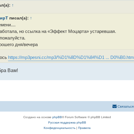
л(а):
↑
ирТ
писал(а):
↑
мени....
аботала, но ссылка на «Эффект Моцарта» устаревшая.
пожалуйста.
рошего дня/вечера
лось
https://mp3pesni.cc/mp3/%D1%8D%D1%84%D1 ... D0%B0.htm
бра Вам!
Связаться
Создано на основе
phpBB
® Forum Software © phpBB Limited
Русская поддержка phpBB
Конфиденциальность
|
Правила