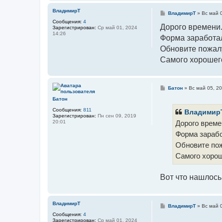
з
о
ВладимирТ
С
ВладимирТ
»
Вс май 
в
о
Сообщения:
4
а
о
Дорого времени..
Зарегистрирован:
Ср май 01, 2024
т
б
14:26
е
Форма заработа
щ
л
е
я
Обновите пожал
н
В
и
л
Самого хорошег
е
а
д
и
м
и
С
Батон
»
Вс май 05, 2
р
о
Батон
Н
о
и
б
Сообщения:
811
к
щ
Владимир
Зарегистрирован:
Пн сен 09, 2019
о
е
20:01
Дорого времен
н
н
о
и
Форма зарабо
в
е
Обновите по
Самого хорош
Вот что нашлос
ВладимирТ
С
ВладимирТ
»
Вс май 
о
Сообщения:
4
о
Зарегистрирован:
Ср май 01, 2024