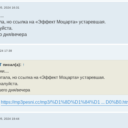
05, 2024 16:31
..
ла, но ссылка на «Эффект Моцарта» устаревшая.
уйста.
о дня/вечера
024 17:38
Т
писал(а):
↑
и....
тала, но ссылка на «Эффект Моцарта» устаревшая.
жалуйста.
его дня/вечера
ь
https://mp3pesni.cc/mp3/%D1%8D%D1%84%D1 ... D0%B0.ht
05, 2024 19:44