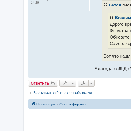
б
14:26
щ
Батон
писа
е
н
и
Владим
е
Дорого вре
Форма зар
Обновите 
Самого хо
Вот что наш
Благодарю!!! До
Ответить
Вернуться в «Разговоры обо всем»
На главную
Список форумов