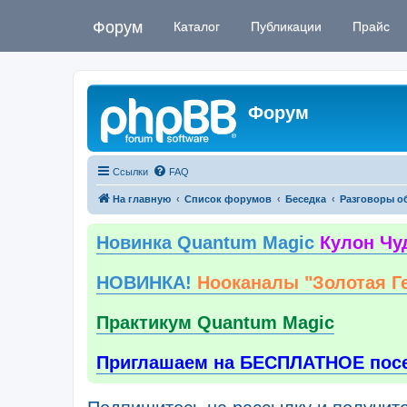
Форум
Каталог
Публикации
Прайс
Форум
Ссылки
FAQ
На главную
Список форумов
Беседка
Разговоры о
Новинка Quantum Magic
Кулон Чу
НОВИНКА!
Нооканалы "Золотая Г
Практикум Quantum Magic
Приглашаем на БЕСПЛАТНОЕ пос