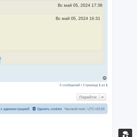
ь
Вс май 05, 2024 17:38
с
я
к
Вс май 05, 2024 16:31
н
а
ч
а
л
у
l
В
е
5 сообщений • Страница
1
из
1
р
н
у
Перейти
т
ь
с
 с администрацией
Удалить cookies
Часовой пояс:
UTC+03:00
я
к
н
а
ч
а