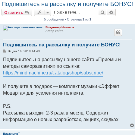
Подпишитесь на рассылку и получите БОНУС!
Поиск
Расширен
Ответить
5 сообщений • Страница
1
из
1
Владимир Никонов
Автор сайта
Подпишитесь на рассылку и получите БОНУС!
С
Вс дек 16, 2018 14:43
о
о
Подпишитесь на рассылку нашего сайта «Приемы и
б
методы саморазвития» по ссылке:
щ
е
https://mindmachine.ru/catalog/shop/subscribe/
н
и
е
И получите в подарок — комплект музыки «Эффект
Моцарта» для усиления интеллекта.
P.S.
Рассылка выходит 2-3 раза в месяц. Содержит
информацию о новых разработках, акциях, скидках.
ВладимирТ