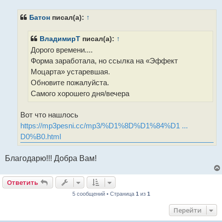
о
б
щ
Батон
писал(а):
↑
е
н
и
ВладимирТ
писал(а):
↑
е
Дорого времени....
Форма заработала, но ссылка на «Эффект
Моцарта» устаревшая.
Обновите пожалуйста.
Самого хорошего дня/вечера
Вот что нашлось
https://mp3pesni.cc/mp3/%D1%8D%D1%84%D1 ...
D0%B0.html
Благодарю!!! Добра Вам!
Ответить
5 сообщений • Страница
1
из
1
Перейти