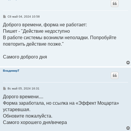
С
Сб май 04, 2024 10:58
о
о
Доброго времени, форма не работает:
б
Пишет - "Действие недоступно
щ
е
В работе системы возникли неполадки. Попробуйте
н
и
повторить действие позже."
е
Самого доброго дня
ВладимирТ
С
Вс май 05, 2024 16:31
о
о
Дорого времени....
б
Форма заработала, но ссылка на «Эффект Моцарта»
щ
е
устаревшая.
н
и
Обновите пожалуйста.
е
Самого хорошего дня/вечера