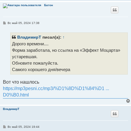
Батон
С
Вс май 05, 2024 17:38
о
о
б
щ
ВладимирТ
писал(а):
↑
е
Дорого времени....
н
и
Форма заработала, но ссылка на «Эффект Моцарта»
е
устаревшая.
Обновите пожалуйста.
Самого хорошего дня/вечера
Вот что нашлось
https://mp3pesni.cc/mp3/%D1%8D%D1%84%D1 ...
D0%B0.html
ВладимирТ
С
Вс май 05, 2024 19:44
о