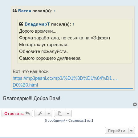
о
б
щ
Батон
писал(а):
↑
е
н
и
ВладимирТ
писал(а):
↑
е
Дорого времени....
Форма заработала, но ссылка на «Эффект
Моцарта» устаревшая.
Обновите пожалуйста.
Самого хорошего дня/вечера
Вот что нашлось
https://mp3pesni.cc/mp3/%D1%8D%D1%84%D1 ...
D0%B0.html
Благодарю!!! Добра Вам!
Ответить
5 сообщений • Страница
1
из
1
Перейти