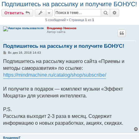
Подпишитесь на рассылку и получите БОНУС!
Поиск
Расширен
Ответить
5 сообщений • Страница
1
из
1
Владимир Никонов
Автор сайта
Подпишитесь на рассылку и получите БОНУС!
С
Вс дек 16, 2018 14:43
о
о
Подпишитесь на рассылку нашего сайта «Приемы и
б
методы саморазвития» по ссылке:
щ
е
https://mindmachine.ru/catalog/shop/subscribe/
н
и
е
И получите в подарок — комплект музыки «Эффект
Моцарта» для усиления интеллекта.
P.S.
Рассылка выходит 2-3 раза в месяц. Содержит
информацию о новых разработках, акциях, скидках.
ВладимирТ