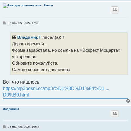
Батон
С
Вс май 05, 2024 17:38
о
о
б
щ
ВладимирТ
писал(а):
↑
е
Дорого времени....
н
и
Форма заработала, но ссылка на «Эффект Моцарта»
е
устаревшая.
Обновите пожалуйста.
Самого хорошего дня/вечера
Вот что нашлось
https://mp3pesni.cc/mp3/%D1%8D%D1%84%D1 ...
D0%B0.html
ВладимирТ
С
Вс май 05, 2024 19:44
о