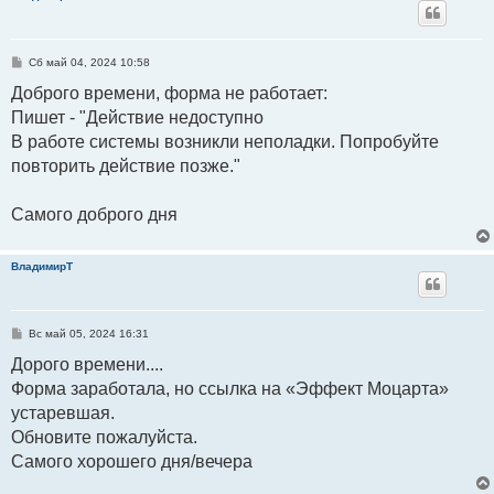
С
Сб май 04, 2024 10:58
о
о
Доброго времени, форма не работает:
б
Пишет - "Действие недоступно
щ
е
В работе системы возникли неполадки. Попробуйте
н
и
повторить действие позже."
е
Самого доброго дня
ВладимирТ
С
Вс май 05, 2024 16:31
о
о
Дорого времени....
б
Форма заработала, но ссылка на «Эффект Моцарта»
щ
е
устаревшая.
н
и
Обновите пожалуйста.
е
Самого хорошего дня/вечера