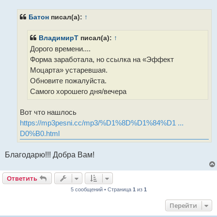
о
б
щ
Батон
писал(а):
↑
е
н
и
ВладимирТ
писал(а):
↑
е
Дорого времени....
Форма заработала, но ссылка на «Эффект
Моцарта» устаревшая.
Обновите пожалуйста.
Самого хорошего дня/вечера
Вот что нашлось
https://mp3pesni.cc/mp3/%D1%8D%D1%84%D1 ...
D0%B0.html
Благодарю!!! Добра Вам!
Ответить
5 сообщений • Страница
1
из
1
Перейти