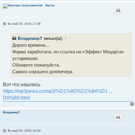
Батон
С
Вс май 05, 2024 17:38
о
о
б
щ
ВладимирТ
писал(а):
↑
е
Дорого времени....
н
и
Форма заработала, но ссылка на «Эффект Моцарта»
е
устаревшая.
Обновите пожалуйста.
Самого хорошего дня/вечера
Вот что нашлось
https://mp3pesni.cc/mp3/%D1%8D%D1%84%D1 ...
D0%B0.html
ВладимирТ
С
Вс май 05, 2024 19:44
о