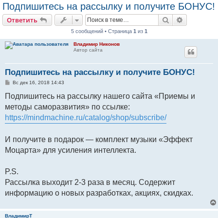
Подпишитесь на рассылку и получите БОНУС!
Поиск
Расширен
Ответить
5 сообщений • Страница
1
из
1
Владимир Никонов
Автор сайта
Подпишитесь на рассылку и получите БОНУС!
С
Вс дек 16, 2018 14:43
о
о
Подпишитесь на рассылку нашего сайта «Приемы и
б
методы саморазвития» по ссылке:
щ
е
https://mindmachine.ru/catalog/shop/subscribe/
н
и
е
И получите в подарок — комплект музыки «Эффект
Моцарта» для усиления интеллекта.
P.S.
Рассылка выходит 2-3 раза в месяц. Содержит
информацию о новых разработках, акциях, скидках.
ВладимирТ