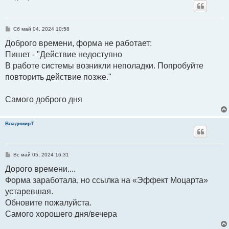
С
Сб май 04, 2024 10:58
о
о
Доброго времени, форма не работает:
б
Пишет - "Действие недоступно
щ
е
В работе системы возникли неполадки. Попробуйте
н
и
повторить действие позже."
е
Самого доброго дня
ВладимирТ
С
Вс май 05, 2024 16:31
о
о
Дорого времени....
б
Форма заработала, но ссылка на «Эффект Моцарта»
щ
е
устаревшая.
н
и
Обновите пожалуйста.
е
Самого хорошего дня/вечера