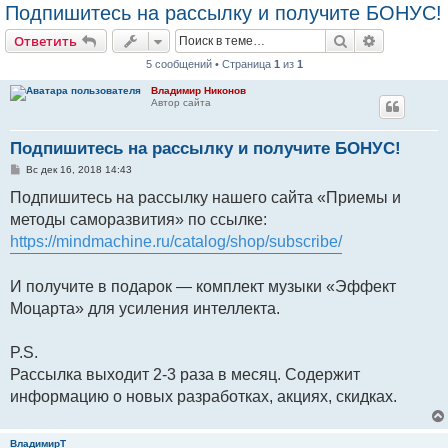
Подпишитесь на рассылку и получите БОНУС!
Поиск
Расширен
Ответить
5 сообщений • Страница
1
из
1
Владимир Никонов
Автор сайта
Подпишитесь на рассылку и получите БОНУС!
С
Вс дек 16, 2018 14:43
о
о
Подпишитесь на рассылку нашего сайта «Приемы и
б
методы саморазвития» по ссылке:
щ
е
https://mindmachine.ru/catalog/shop/subscribe/
н
и
е
И получите в подарок — комплект музыки «Эффект
Моцарта» для усиления интеллекта.
P.S.
Рассылка выходит 2-3 раза в месяц. Содержит
информацию о новых разработках, акциях, скидках.
ВладимирТ