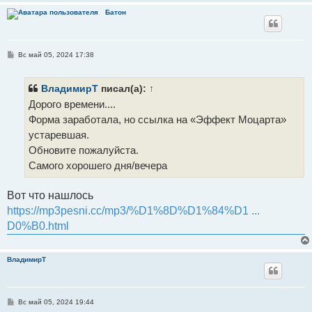
Батон
С
Вс май 05, 2024 17:38
о
о
б
щ
ВладимирТ
писал(а):
↑
е
Дорого времени....
н
и
Форма заработала, но ссылка на «Эффект Моцарта»
е
устаревшая.
Обновите пожалуйста.
Самого хорошего дня/вечера
Вот что нашлось
https://mp3pesni.cc/mp3/%D1%8D%D1%84%D1 ...
D0%B0.html
ВладимирТ
С
Вс май 05, 2024 19:44
о