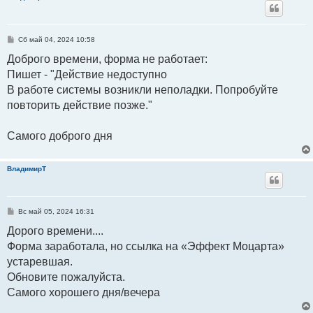
С
Сб май 04, 2024 10:58
о
о
Доброго времени, форма не работает:
б
Пишет - "Действие недоступно
щ
е
В работе системы возникли неполадки. Попробуйте
н
и
повторить действие позже."
е
Самого доброго дня
ВладимирТ
С
Вс май 05, 2024 16:31
о
о
Дорого времени....
б
Форма заработала, но ссылка на «Эффект Моцарта»
щ
е
устаревшая.
н
и
Обновите пожалуйста.
е
Самого хорошего дня/вечера