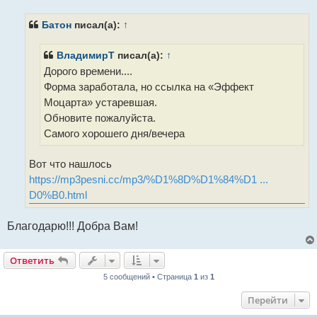
о
б
щ
Батон
писал(а):
↑
е
н
и
ВладимирТ
писал(а):
↑
е
Дорого времени....
Форма заработала, но ссылка на «Эффект
Моцарта» устаревшая.
Обновите пожалуйста.
Самого хорошего дня/вечера
Вот что нашлось
https://mp3pesni.cc/mp3/%D1%8D%D1%84%D1 ...
D0%B0.html
Благодарю!!! Добра Вам!
Ответить
5 сообщений • Страница
1
из
1
Перейти