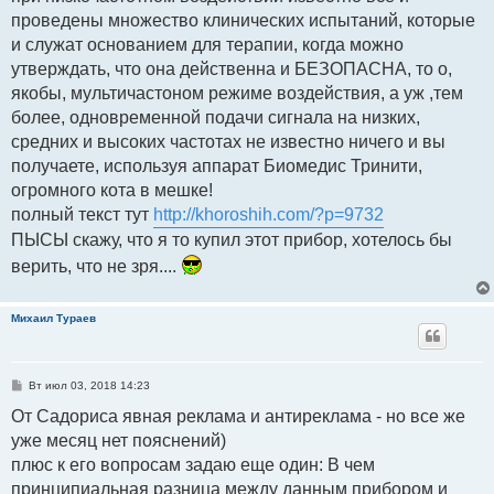
проведены множество клинических испытаний, которые
и служат основанием для терапии, когда можно
утверждать, что она действенна и БЕЗОПАСНА, то о,
якобы, мультичастоном режиме воздействия, а уж ,тем
более, одновременной подачи сигнала на низких,
средних и высоких частотах не известно ничего и вы
получаете, используя аппарат Биомедис Тринити,
огромного кота в мешке!
полный текст тут
http://khoroshih.com/?p=9732
ПЫСЫ скажу, что я то купил этот прибор, хотелось бы
верить, что не зря....
Михаил Тураев
С
Вт июл 03, 2018 14:23
о
о
От Садориса явная реклама и антиреклама - но все же
б
уже месяц нет пояснений)
щ
е
плюс к его вопросам задаю еще один: В чем
н
и
принципиальная разница между данным прибором и
е