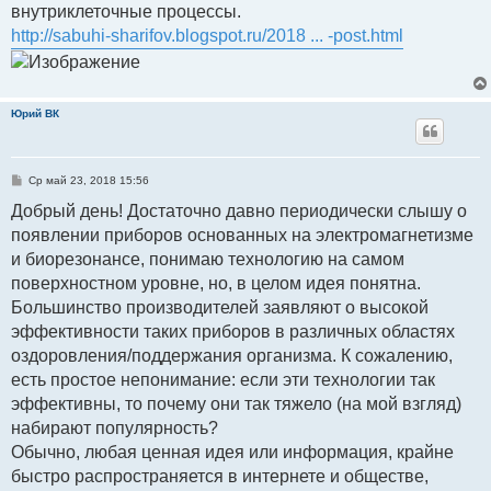
внутриклеточные процессы.
щ
е
http://sabuhi-sharifov.blogspot.ru/2018 ... -post.html
н
и
е
Юрий ВК
С
Ср май 23, 2018 15:56
о
о
Добрый день! Достаточно давно периодически слышу о
б
появлении приборов основанных на электромагнетизме
щ
е
и биорезонансе, понимаю технологию на самом
н
и
поверхностном уровне, но, в целом идея понятна.
е
Большинство производителей заявляют о высокой
эффективности таких приборов в различных областях
оздоровления/поддержания организма. К сожалению,
есть простое непонимание: если эти технологии так
эффективны, то почему они так тяжело (на мой взгляд)
набирают популярность?
Обычно, любая ценная идея или информация, крайне
быстро распространяется в интернете и обществе,