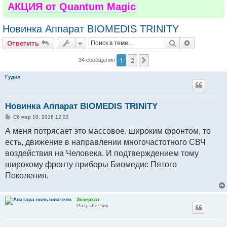
АКЦИЯ от Quantum Magic
Новинка Аппарат BIOMEDIS TRINITY
Поиск
Расширен
Ответить
1
2
След.
34 сообщения
Гудил
Новинка Аппарат BIOMEDIS TRINITY
С
Сб мар 10, 2018 12:22
о
о
А меня потрясает это массовое, широким фронтом, то
б
есть, движение в направлении многочастотного СВЧ
щ
е
воздействия на Человека. И подтверждением тому
н
и
широкому фронту приборы Биомедис Пятого
е
Поколения.
Зозерхат
Разработчик