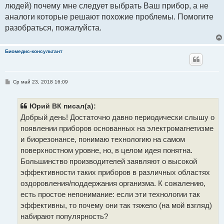
людей) почему мне следует выбрать Ваш прибор, а не
аналоги которые решают похожие проблемы. Помогите
разобраться, пожалуйста.
Биомедис-консультант
С
Ср май 23, 2018 16:09
о
о
б
щ
Юрий ВК писал(а):
е
Добрый день! Достаточно давно периодически слышу о
н
и
появлении приборов основанных на электромагнетизме
е
и биорезонансе, понимаю технологию на самом
поверхностном уровне, но, в целом идея понятна.
Большинство производителей заявляют о высокой
эффективности таких приборов в различных областях
оздоровления/поддержания организма. К сожалению,
есть простое непонимание: если эти технологии так
эффективны, то почему они так тяжело (на мой взгляд)
набирают популярность?