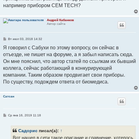
например прибором CEM TECH?
Андрей Кабанков
Автор сайта
С
Вт июл 03, 2018 14:32
о
о
Я говорил с Сабухи по этому вопросу, он сейчас в
б
отъезде, не пишет на форуме, а я забыл написать сюда.
щ
е
Он мне пояснил, что автор статей по ссылкам их бывший
н
и
коллега, сейчас работающий в конкурирующей
е
компании. Таким образом продвигает свои приборы.
По существу, подождем ответа от биомедиса.
Сатсан
С
Ср янв 16, 2019 11:18
о
о
б
щ
Садорис
писал(а):
↑
е
Вот нашел в сети такое описание и сравнение, хотелось
н