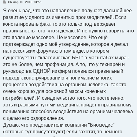
С
Сб мар 10, 2018 13:56
о
о
Я очень рад, что это направление получает дальнейшее
б
развитие у одного из именитых производителей. Если
щ
е
констатировать факт, то это только подтверждает
н
и
правильность того, что я делаю. И не нужно говорить, что
е
это явление массовое. Не массовое. Что ещё
подтвержадет одно моё утверждение, которое я делал
на нескольких форумах: в том виде, в котором
существует т.н. "классическая БРТ" в масштабах мира -
это не более, чем профанация. А то, что у технарей и
руководства ОДНОЙ из фирм появился правильный
подход к конструированию и понимание многих
процессов воздействия на организм человека, так это
очень хорошо для основной массы конечных
потребителей. И свидетельство того, что постепенно,
хоть и разными путями медицина придёт к правильному
пониманию способов воздействия на организм человека
с целью его оздоровления.
Думаю, что представители компании "Биомедис"
(которые тут присутствуют) если захотят, то немного