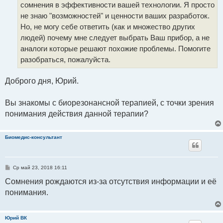
сомнения в эффективности вашей технологии. Я просто
не знаю "возможностей" и ценности ваших разработок.
Но, не могу себе ответить (как и множество других
людей) почему мне следует выбрать Ваш прибор, а не
аналоги которые решают похожие проблемы. Помогите
разобраться, пожалуйста.
Доброго дня, Юрий.
Вы знакомы с биорезонансной терапией, с точки зрения
понимания действия данной терапии?
Биомедис-консультант
С
Ср май 23, 2018 16:11
о
о
Сомнения рождаются из-за отсутствия информации и её
б
понимания.
щ
е
н
и
е
Юрий ВК