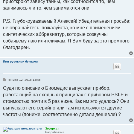
приоткроют завесу тайны, как соотносится то, чем
занимаюсь я и то, чем занимаются они.
P.S. Глубокоуважаемый Алексей! Убедительная просьба:
не обращайтесь, пожалуйста, ко мне с применением
синтетических аббревиатур, которые созвучны
собачьему лаю или кличкам. Я Вам буду за это премного
благодарен.
Имя русскими буквами
С
Пн мар 12, 2018 13:45
о
о
Судя по описанию Биомедис выпускает прибор,
б
работающий на сходных принципах с прибором PSI-E и
щ
е
стоимостью почти в 5 раз ниже. Как им это удалось? Они
н
и
выпускают его серийно или там используются другие
е
частоты (пониже, соответственно детали дешевле) ?
Зозерхат
Разработчик