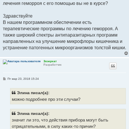
лечения геморроя с его помощью вы не в курсе?
щ
е
н
и
Здравствуйте
е
В нашем программном обеспечении есть
терапевтические программы по лечению геморроя. А
также широкий спектры антипаразитарных программ
направленных на улучшение микрофлоры кишечника и
устранение патогенных микроорганизмов толстой кишки.
Зозерхат
Разработчик
С
Пт мар 23, 2018 15:24
о
о
б
щ
Элина писал(а):
е
можно подробнее про эти случаи?
н
и
е
Элина писал(а):
значит ли это, что действия прибора могут быть
отрицательными, в силу каких-то причин?