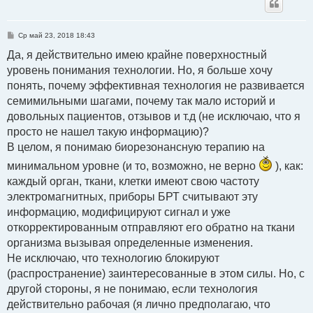
С
Ср май 23, 2018 18:43
о
о
Да, я действительно имею крайне поверхностный
б
уровень понимания технологии. Но, я больше хочу
щ
е
понять, почему эффективная технология не развивается
н
и
семимильными шагами, почему так мало историй и
е
довольных пациентов, отзывов и т.д (не исключаю, что я
просто не нашел такую информацию)?
В целом, я понимаю биорезонансную терапию на
минимальном уровне (и то, возможно, не верно
), как:
каждый орган, ткани, клетки имеют свою частоту
электромагнитных, приборы БРТ считывают эту
информацию, модифицируют сигнал и уже
откорректированным отправляют его обратно на ткани
организма вызывая определенные изменения.
Не исключаю, что технологию блокируют
(распространение) заинтересованные в этом силы. Но, с
другой стороны, я не понимаю, если технология
действительно рабочая (я лично предполагаю, что