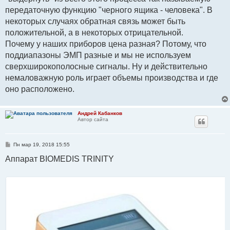
передаточную функцию "черного ящика - человека". В
некоторых случаях обратная связь может быть
положительной, а в некоторых отрицательной.
Почему у наших приборов цена разная? Потому, что
поддиапазоны ЭМП разные и мы не используем
сверхширокополосные сигналы. Ну и действительно
немаловажную роль играет объемы производства и где
оно расположено.
Андрей Кабанков
Автор сайта
С
Пн мар 19, 2018 15:55
о
о
Аппарат BIOMEDIS TRINITY
б
щ
е
н
и
е