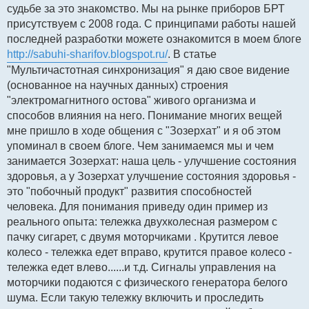
судьбе за это знакомство. Мы на рынке приборов БРТ
присутствуем с 2008 года. С принципами работы нашей
последней разработки можете ознакомится в моем блоге
http://sabuhi-sharifov.blogspot.ru/
. В статье
"Мультичастотная синхронизация" я даю свое видение
(основанное на научных данных) строения
"электромагнитного остова" живого организма и
способов влияния на него. Понимание многих вещей
мне пришло в ходе общения с "Зозерхат" и я об этом
упоминал в своем блоге. Чем занимаемся мы и чем
занимается Зозерхат: наша цель - улучшение состояния
здоровья, а у Зозерхат улучшение состояния здоровья -
это "побочный продукт" развития способностей
человека. Для понимания приведу один пример из
реального опыта: тележка двухколесная размером с
пачку сигарет, с двумя моторчиками . Крутится левое
колесо - тележка едет вправо, крутится правое колесо -
тележка едет влево......и т.д. Сигналы управления на
моторчики подаются с физического генератора белого
шума. Если такую тележку включить и проследить