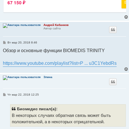
Андрей Кабанков
Автор сайта
С
Вт мар 20, 2018 8:46
о
о
Обзор и основные функции BIOMEDIS TRINITY
б
щ
е
https://www.youtube.com/playlist?list=P ... u3C1YebdRs
н
и
е
Элина
С
Чт мар 22, 2018 12:25
о
о
б
щ
Биомедис писал(а):
е
В некоторых случаях обратная связь может быть
н
и
положительной, а в некоторых отрицательной.
е