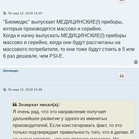
С
Пн мар 12, 2018 14:20
о
о
"Биомедис" выпускает МЕДИЦИНСКИЕ(!) приборы,
б
которые производятся массово и серийно.
щ
е
Когда я начну выпускать МЕДИЦИНСКИЕ(!) приборы
н
и
массово и серийно, когда они будут рассчитаны на
е
массового потребителя, то они тоже будут стоить в 5 или
6 раз дешевле, чем PSI-E.
Биомедис
С
Пн мар 12, 2018 21:49
о
о
б
щ
Зозерхат писал(а):
е
Я очень рад, что это направление получает
н
и
дальнейшее развитие у одного из именитых
е
производителей. Если констатировать факт, то это
только подтверждает правильность того, что я делаю. И
не нужно говорить, что это явление массовое. Не