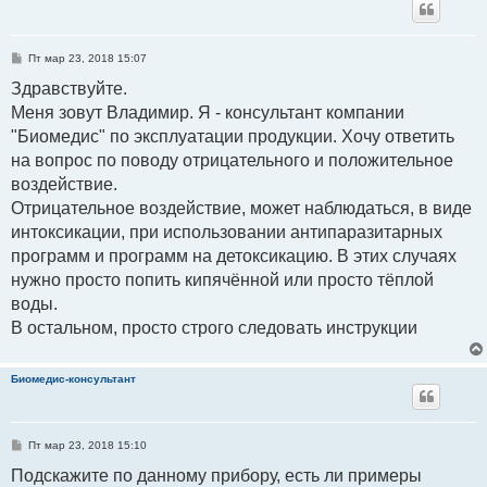
С
Пт мар 23, 2018 15:07
о
о
Здравствуйте.
б
Меня зовут Владимир. Я - консультант компании
щ
е
"Биомедис" по эксплуатации продукции. Хочу ответить
н
и
на вопрос по поводу отрицательного и положительное
е
воздействие.
Отрицательное воздействие, может наблюдаться, в виде
интоксикации, при использовании антипаразитарных
программ и программ на детоксикацию. В этих случаях
нужно просто попить кипячённой или просто тёплой
воды.
В остальном, просто строго следовать инструкции
Биомедис-консультант
С
Пт мар 23, 2018 15:10
о
о
Подскажите по данному прибору, есть ли примеры
б