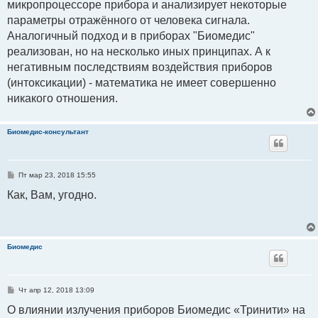
микропроцессоре прибора и анализирует некоторые
параметры отражённого от человека сигнала.
Аналогичный подход и в приборах "Биомедис"
реализован, но на несколько иных принципах. А к
негативным последствиям воздействия приборов
(интоксикации) - математика не имеет совершенно
никакого отношения.
Биомедис-консультант
С
Пт мар 23, 2018 15:55
о
о
Как, Вам, угодно.
б
щ
е
н
и
е
Биомедис
С
Чт апр 12, 2018 13:09
о
о
О влиянии излучения приборов Биомедис «Тринити» на
б