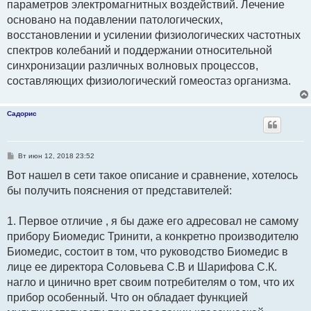
параметров электромагнитных воздействий. Лечение
основано на подавлении патологических,
восстановлении и усилении физиологических частотных
спектров колебаний и поддержании относительной
синхронизации различных волновых процессов,
составляющих физиологический гомеостаз организма.
Садорис
С
Вт июн 12, 2018 23:52
о
о
Вот нашел в сети такое описание и сравнение, хотелось
б
бы получить пояснения от представителей:
щ
е
н
и
1. Первое отличие , я бы даже его адресовал не самому
е
прибору Биомедис Тринити, а конкретно производителю
Биомедис, состоит в том, что руководство Биомедис в
лице ее директора Соловьева С.В и Шарифова С.К.
нагло и цинично врет своим потребителям о том, что их
прибор особенный. Что он обладает функцией