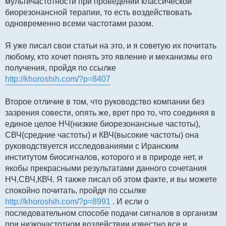
мультичастотности при проведении классической
биорезонансной терапии, то есть воздействовать
одновременно всеми частотами разом.
Я уже писал свои статьи на это, и я советую их почитать
любому, кто хочет понять это явление и механизмы его
получения, пройдя по ссылке
http://khoroshih.com/?p=8407
Второе отличие в том, что руководство компании без
зазрения совести, опять же, врет про то, что соединяя в
единое целое НЧ(низкие биорезонансные частоты),
СВЧ(средние частоты) и КВЧ(высокие частоты) она
руководствуется исследованиями с Иранским
институтом биосигналов, которого и в природе нет, и
якобы прекрасными результатами данного сочетания
НЧ,СВЧ,КВЧ. Я также писал об этом факте, и вы можете
спокойно почитать, пройдя по ссылке
http://khoroshih.com/?p=8991
. И если о
последовательном способе подачи сигналов в организм
при низкочастотном воздействии известно все и