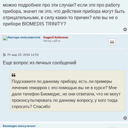
можно подробнее про эти случаи? если это про работу
прибора, значит ли это, что действия прибора могут быть
отрицательными, в силу каких-то причин? или вы не о
приборе BIOMEDIS TRINITY?
Андрей Кабанков
Автор сайта
С
Пт мар 23, 2018 14:53
о
о
Еще вопрос из личных сообщений
б
щ
е
н
и
Подскажите по данному прибору, есть ли примеры
е
лечения геморроя с его помощью вы не в курсе? Мне
дали телефон Биомедис, но они ответили, что не могут
проконсультировать по данному вопросу, у кого тогда
спросить? Спасибо
Биомедис-консультант