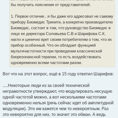
и
бы получить пояснения от представителей:
е
1. Первое отличие , я бы даже его адресовал не самому
прибору Биомедис Тринити, а конкретно производителю
Биомедис, состоит в том, что руководство Биомедис в
лице ее директора Соловьева С.В и Шарифова С.К.
нагло и цинично врет своим потребителям о том, что их
прибор особенный. Что он обладает функцией
мультичастотности при проведении классической
биорезонансной терапии, то есть воздействовать
одновременно всеми частотами разом.
Вот что на этот вопрос, ещё в 15 году ответил Шарифов:
.....Некоторые люди из за своей технической
неграмотности утверждают, что модулировать несущую
одной частотой можно, а вот несколькими частотами
одновременно нельзя (речь сейчас идет об амплитудной
модуляции). Это им кажется чем то невероятным. Раз
это невероятно для них, то значит это обман. А ведь