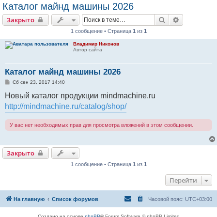
Каталог майнд машины 2026
Поиск
Расширенн
Закрыто
1 сообщение • Страница
1
из
1
Владимир Никонов
Автор сайта
Каталог майнд машины 2026
С
Сб сен 23, 2017 14:40
о
о
Новый каталог продукции mindmachine.ru
б
http://mindmachine.ru/catalog/shop/
щ
е
н
и
У вас нет необходимых прав для просмотра вложений в этом сообщении.
е
Закрыто
1 сообщение • Страница
1
из
1
Перейти
На главную
Список форумов
Часовой пояс:
UTC+03:00
Создано на основе
phpBB
® Forum Software © phpBB Limited