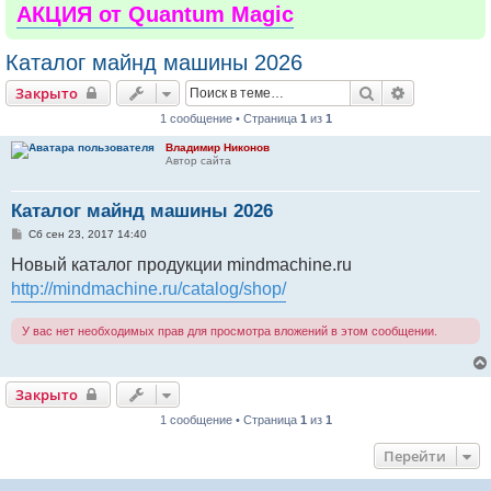
АКЦИЯ от Quantum Magic
Каталог майнд машины 2026
Поиск
Расширенн
Закрыто
1 сообщение • Страница
1
из
1
Владимир Никонов
Автор сайта
Каталог майнд машины 2026
С
Сб сен 23, 2017 14:40
о
о
Новый каталог продукции mindmachine.ru
б
http://mindmachine.ru/catalog/shop/
щ
е
н
и
У вас нет необходимых прав для просмотра вложений в этом сообщении.
е
Закрыто
1 сообщение • Страница
1
из
1
Перейти