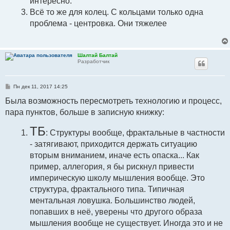
интересно.
Всё то же для колец. С кольцами только одна
проблема - центровка. Они тяжелее
Шалтай Балтай
Разработчик
С
Пн дек 11, 2017 14:25
о
о
Была возможность пересмотреть технологию и процесс,
б
пара пунктов, больше в записную книжку:
щ
е
н
ТБ
и
: Структуры вообще, фрактальные в частности
е
- затягивают, приходится держать ситуацию
вторым вниманием, иначе есть опаска... Как
пример, аллегория, я бы рискнул привести
империческую школу мышления вообще. Это
структура, фрактального типа. Типичная
ментальная ловушка. Большинство людей,
попавших в неё, уверены что другого образа
мышления вообще не существует. Иногда это и не