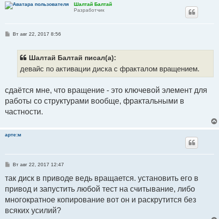
е
Шалтай Балтай
Разработчик
С
Вт авг 22, 2017 8:56
о
о
б
щ
Шалтай Балтай писал(а):
е
девайс по активации диска с фракталом вращением.
н
и
е
сдаётся мне, что вращение - это ключевой элемент для
работы со структурами вообще, фрактальными в
частности.
арте:м
С
Вт авг 22, 2017 12:47
о
о
так диск в приводе ведь вращается. установить его в
б
привод и запустить любой тест на считывание, либо
щ
е
многократное копирование вот он и раскрутится без
н
и
всяких усилий?
е