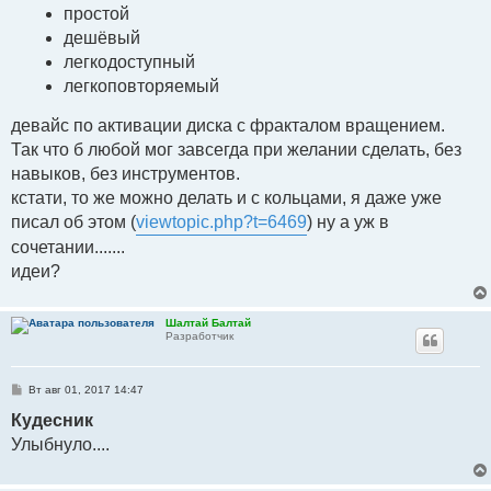
простой
и
е
дешёвый
легкодоступный
легкоповторяемый
девайс по активации диска с фракталом вращением.
Так что б любой мог завсегда при желании сделать, без
навыков, без инструментов.
кстати, то же можно делать и с кольцами, я даже уже
писал об этом (
viewtopic.php?t=6469
) ну а уж в
сочетании.......
идеи?
Шалтай Балтай
Разработчик
С
Вт авг 01, 2017 14:47
о
о
Кудесник
б
Улыбнуло....
щ
е
н
и