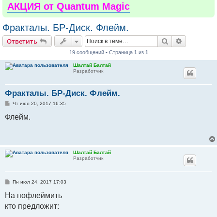
АКЦИЯ от Quantum Magic
Фракталы. БР-Диск. Флейм.
Поиск
Расширен
Ответить
19 сообщений • Страница
1
из
1
Шалтай Балтай
Разработчик
Фракталы. БР-Диск. Флейм.
С
Чт июл 20, 2017 16:35
о
о
Флейм.
б
щ
е
н
и
е
Шалтай Балтай
Разработчик
С
Пн июл 24, 2017 17:03
о
о
На пофлеймить
б
кто предложит:
щ
е
н