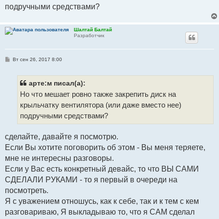
е
подручными средствами?
н
и
е
Шалтай Балтай
Разработчик
С
Вт сен 26, 2017 8:00
о
о
б
щ
арте:м писал(а):
е
Но что мешает ровно также закрепить диск на
н
и
крыльчатку вентилятора (или даже вместо нее)
е
подручными средствами?
сделайте, давайте я посмотрю.
Если Вы хотите поговорить об этом - Вы меня теряете,
мне не интересны разговоры.
Если у Вас есть конкретный девайс, то что ВЫ САМИ
СДЕЛАЛИ РУКАМИ - то я первый в очереди на
посмотреть.
Я с уважением отношусь, как к себе, так и к тем с кем
разговариваю, Я выкладываю то, что я САМ сделал