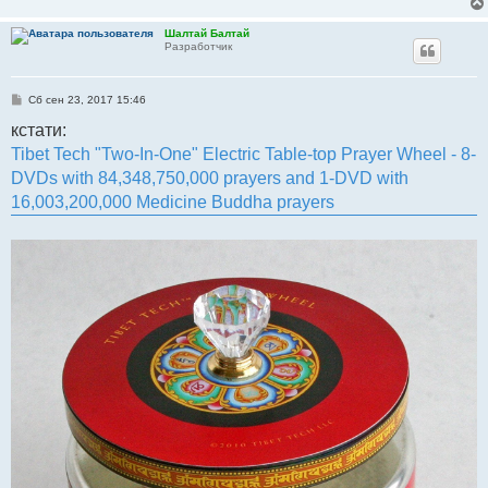
Шалтай Балтай
Разработчик
С
Сб сен 23, 2017 15:46
о
о
кстати:
б
Tibet Tech "Two-In-One" Electric Table-top Prayer Wheel - 8-
щ
е
DVDs with 84,348,750,000 prayers and 1-DVD with
н
и
16,003,200,000 Medicine Buddha prayers
е