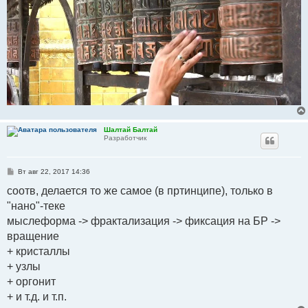
Шалтай Балтай
Разработчик
С
Вт авг 22, 2017 14:36
о
о
соотв, делается то же самое (в пртинципе), только в
б
"нано"-теке
щ
е
мыслеформа -> фрактализация -> фиксация на БР ->
н
и
вращение
е
+ кристаллы
+ узлы
+ оргонит
+ и т.д. и т.п.