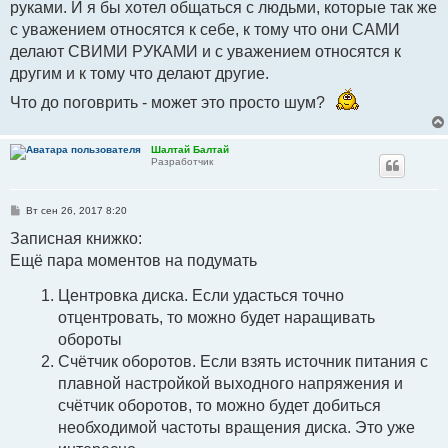
руками. И я бы хотел общаться с людьми, которые так же
с уважением относятся к себе, к тому что они САМИ
делают СВИМИ РУКАМИ и с уважением относятся к
другим и к тому что делают другие.
Что до поговрить - может это просто шум?
Шалтай Балтай
Разработчик
С
Вт сен 26, 2017 8:20
о
о
Записная книжко:
б
Ещё пара моментов на подумать
щ
е
н
Центровка диска. Если удасться точно
и
е
отцентровать, то можно будет наращивать
обороты
Счётчик оборотов. Если взять источник питания с
плавной настройкой выходного напряжения и
счётчик оборотов, то можно будет добиться
необходимой частоты вращения диска. Это уже