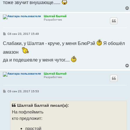
тоже звучит внушающе......
Шалтай Балтай
Разработчик
С
Сб сен 23, 2017 15:49
о
о
Слабаки, у Шалтая - круче, у меня БлюРэй
Я обошёл
б
щ
е
амазон
н
и
да и подешевле у меня чутог....
е
Шалтай Балтай
Разработчик
С
Сб сен 23, 2017 15:53
о
о
б
щ
Шалтай Балтай писал(а):
е
На пофлеймить
н
и
кто предложит:
е
простой