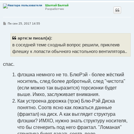
Шалтай Балтай
Разработчик
С
Пн сен 25, 2017 14:55
о
о
б
щ
арте:м писал(а):
е
в соседней теме сходный вопрос решили, приклеив
н
и
флешку к лопасти обычного настольного вентилятора..
е
спас.
флэшка немного не то. БлюРэй - более жёсткий
носитель, след более добротный, след "чистота"
(если можно так выразится) торсионки будет
выше. Имхо, заслуживает внимания.
Как устроена дорожка (трэк) Блю-Рэй Диска
понятно. Соотв ясно как ложаться данные
(фрактал) на диск. А как выглядит структура
флэшки? ИМХО, нужно знать структуру носителя,
что бы сгенерить под него фрактал. "Ломаная"
структура будет давать соотв. поле.