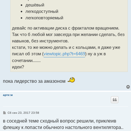
дешёвый
легкодоступный
легкоповторяемый
девайс по активации диска с фракталом вращением.
Так что б любой мог завсегда при желании сделать, без
навыков, без инструментов.
кстати, то же можно делать и с кольцами, я даже уже
писал об этом (
viewtopic.php?t=6469
) ну а уж в
сочетании.......
идеи?
пока лидерство за амазоном
арте:м
С
Сб сен 23, 2017 23:58
о
о
в соседней теме сходный вопрос решили, приклеив
б
флешку к лопасти обычного настольного вентилятора..
щ
е