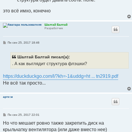
это всё имхо, конечно
Шалтай Балтай
Разработчик
С
Пн сен 25, 2017 18:46
о
о
б
щ
Шалтай Балтай писал(а):
е
. А как выглядит структура флэшки?
н
и
е
https://duckduckgo.com/l/?kh=-1&uddg=ht ... tn2919.pdf
Не всё так просто...
арте:м
С
Пн сен 25, 2017 22:01
о
о
Но что мешает ровно также закрепить диск на
б
крыльчатку вентилятора (или даже вместо нее)
щ