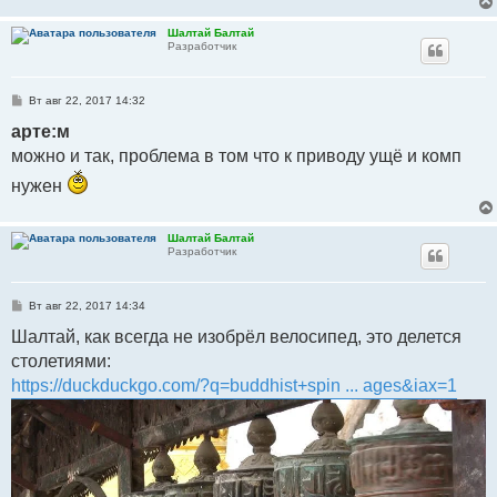
Шалтай Балтай
Разработчик
С
Вт авг 22, 2017 14:32
о
о
арте:м
б
можно и так, проблема в том что к приводу ущё и комп
щ
е
н
нужен
и
е
Шалтай Балтай
Разработчик
С
Вт авг 22, 2017 14:34
о
о
Шалтай, как всегда не изобрёл велосипед, это делется
б
столетиями:
щ
е
https://duckduckgo.com/?q=buddhist+spin ... ages&iax=1
н
и
е