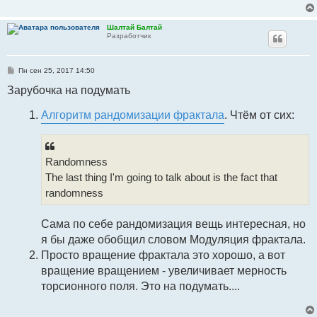
н
и
е
Шалтай Балтай
Разработчик
С
Пн сен 25, 2017 14:50
о
о
Зарубочка на подумать
б
щ
е
Алгоритм рандомизации фрактала
. Чтём от сих:
н
и
е
Randomness
The last thing I'm going to talk about is the fact that
randomness
Сама по себе рандомизация вещь интересная, но
я бы даже обобщил словом Модуляция фрактала.
Просто вращение фрактала это хорошо, а вот
вращение вращением - увеличивает мерность
торсионного поля. Это на подумать....