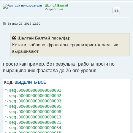
е
Шалтай Балтай
Разработчик
С
Вт июл 25, 2017 12:50
о
о
б
щ
Шалтай Балтай писал(а):
е
Кстати, забавно, фракталы сродни кристаллам - их
н
и
выращивают
е
просто как пример. Вот результат работы проги по
выращиванию фрактала до 26-ого уровня.
КОД:
ВЫДЕЛИТЬ ВСЁ
r-seq.000000000000000001

r-seq.000000000000000002

r-seq.000000000000000003

r-seq.000000000000000005

r-seq.000000000000000008

r-seq.000000000000000013

r-seq.000000000000000021

r-seq.000000000000000034
