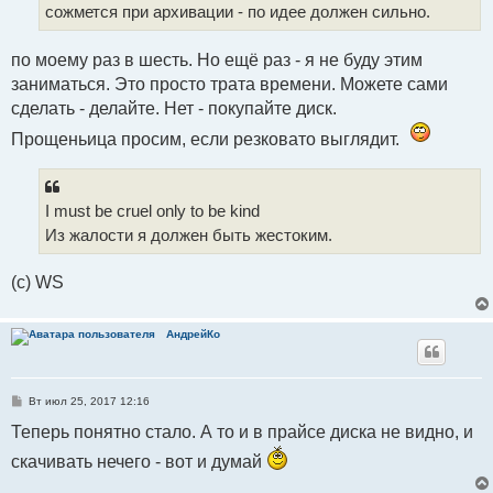
и
сожмется при архивации - по идее должен сильно.
е
по моему раз в шесть. Но ещё раз - я не буду этим
заниматься. Это просто трата времени. Можете сами
сделать - делайте. Нет - покупайте диск.
Прощеньица просим, если резковато выглядит.
I must be cruel only to be kind
Из жалости я должен быть жестоким.
(с) WS
АндрейКо
С
Вт июл 25, 2017 12:16
о
о
Теперь понятно стало. А то и в прайсе диска не видно, и
б
щ
скачивать нечего - вот и думай
е
н
и