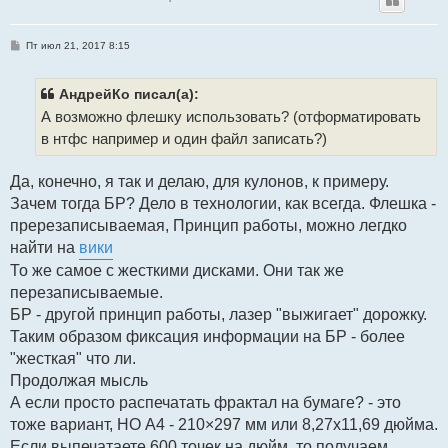
С
Пт июл 21, 2017 8:15
о
о
б
щ
АндрейКо писал(а):
е
А возможно флешку использовать? (отформатировать
н
и
в нтфс например и один файл записать?)
е
Да, конечно, я так и делаю, для кулонов, к примеру.
Зачем тогда БР? Дело в технологии, как всегда. Флешка -
пререзаписываемая, Принцип работы, можно легдко
найти на
вики
То же самое с жесткими дисками. Они так же
перезаписываемые.
БР - другой принцип работы, лазер "выжигает" дорожку.
Таким образом фиксация информации на БР - более
"жесткая" что ли.
Продолжая мысль
А если просто распечатать фрактал на бумаге? - это
тоже вариант, НО А4 - 210×297 мм или 8,27х11,69 дюйма.
Если выпечатаете 600 точек на дюйм, то получаем