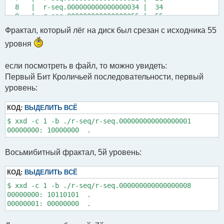
  8   |  r-seq.000000000000000034 |  34

  9   |  r-seq.000000000000000055 |  55

 10   |  r-seq.000000000000000089 |  89

Фрактал, который лёг на диск был срезан с исходника 55
 11   |  r-seq.000000000000000144 |  144

 12   |  r-seq.000000000000000233 |  233

уровня
 13   |  r-seq.000000000000000377 |  377

 14   |  r-seq.000000000000000610 |  610

если посмотреть в файл, то можно увидеть:
 15   |  r-seq.000000000000000987 |  987

Первый Бит Кроличьей последовательности, первый
 16   |  r-seq.000000000000001597 |  1597

уровень:
 17   |  r-seq.000000000000002584 |  2584

 18   |  r-seq.000000000000004181 |  4181

 19   |  r-seq.000000000000006765 |  6765

КОД:
ВЫДЕЛИТЬ ВСЁ
 20   |  r-seq.000000000000010946 |  10946

$ xxd -c 1 -b ./r-seq/r-seq.000000000000000001

 21   |  r-seq.000000000000017711 |  17711

 22   |  r-seq.000000000000028657 |  28657

 23   |  r-seq.000000000000046368 |  46368

 24   |  r-seq.000000000000075025 |  75025

Восьмибитный фрактал, 5й уровень:
 25   |  r-seq.000000000000121393 |  121393

КОД:
ВЫДЕЛИТЬ ВСЁ
$ xxd -c 1 -b ./r-seq/r-seq.000000000000000008

00000000: 10110101  .
