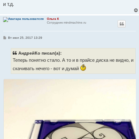
11011010110101101101011010100000
и т.д.
Ольга К
Сотрудник mindmachine.ru
С
Вт июл 25, 2017 13:29
о
о
б
щ
АндрейКо писал(а):
е
Теперь понятно стало. А то и в прайсе диска не видно, и
н
и
е
скачивать нечего - вот и думай