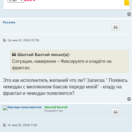
Русалка
С
Ср янв 24, 2018 22:56
о
о
б
щ
Шалтай Балтай писал(а):
е
Ситуации, намерения – Фиксируете и кладёте на
н
и
фрактал.
е
Это как исполнитель желаний что ли? Записка " Появись
чемодан с миллионом баксов передо мной" - кладу на
фрактал и чемодан появляется?
Шалтай Балтай
Разработчик
С
Чт янв 25, 2018 7:54
о
о