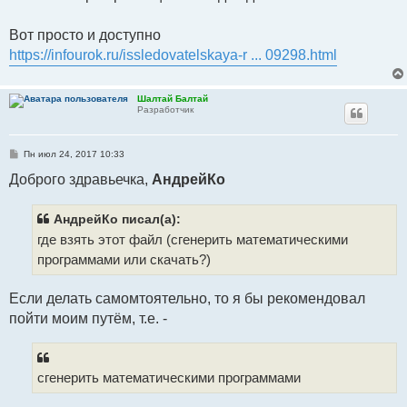
Вот просто и доступно
https://infourok.ru/issledovatelskaya-r ... 09298.html
Шалтай Балтай
Разработчик
С
Пн июл 24, 2017 10:33
о
о
Доброго здравьечка,
АндрейКо
б
щ
е
АндрейКо писал(а):
н
и
где взять этот файл (сгенерить математическими
е
программами или скачать?)
Если делать самомтоятельно, то я бы рекомендовал
пойти моим путём, т.е. -
сгенерить математическими программами