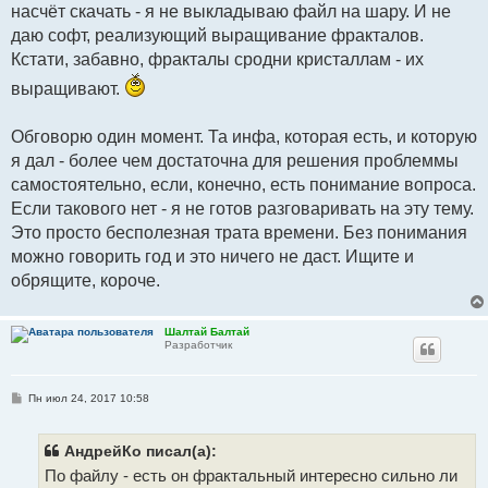
насчёт скачать - я не выкладываю файл на шару. И не
даю софт, реализующий выращивание фракталов.
Кстати, забавно, фракталы сродни кристаллам - их
выращивают.
Обговорю один момент. Та инфа, которая есть, и которую
я дал - более чем достаточна для решения проблеммы
самостоятельно, если, конечно, есть понимание вопроса.
Если такового нет - я не готов разговаривать на эту тему.
Это просто бесполезная трата времени. Без понимания
можно говорить год и это ничего не даст. Ищите и
обрящите, короче.
Шалтай Балтай
Разработчик
С
Пн июл 24, 2017 10:58
о
о
б
щ
АндрейКо писал(а):
е
По файлу - есть он фрактальный интересно сильно ли
н