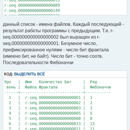
r-seq.000000000000000055

r-seq.000000000000000089

r-seq.000000000000000144

r-seq.000000000000000233

r-seq.000000000000000377

данный список - имена файлов. Каждый последующий -
r-seq.000000000000000610

результат работы программы с предыдущим. Т.е. r-
r-seq.000000000000000987

r-seq.000000000000001597

seq.000000000000000002 был выращен из r-
r-seq.000000000000002584

seq.000000000000000001. Безумное число,
r-seq.000000000000004181

префиксированное нулями - число бит фрактала
r-seq.000000000000006765

(имеено бит, не байт). Число бит - точно соотв.
r-seq.000000000000010946

Последовательности Фибоначчи
r-seq.000000000000017711

r-seq.000000000000028657

r-seq.000000000000046368

КОД:
ВЫДЕЛИТЬ ВСЁ
r-seq.000000000000075025

Уро   |  Имя   Количество Бит     |  Ряд

r-seq.000000000000121393

 вень |  Файла Фрактала           |  Фибоначчи

------+---------------------------+-----------

  1   |  r-seq.000000000000000001 |  1

  2   |  r-seq.000000000000000002 |  2

  3   |  r-seq.000000000000000003 |  3

  4   |  r-seq.000000000000000005 |  5

  5   |  r-seq.000000000000000008 |  8

  6   |  r-seq.000000000000000013 |  13

  7   |  r-seq.000000000000000021 |  21
