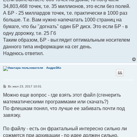
34,803,468 точек, т.е. 35 миллионов, это если без полей.
А БР - 25 миллардов точек, т.е. практически в 1000 раз
больше. Т.е. Вам нужно напечатать 1000 страниц на
бумаге, что бы "догнать" один БР диск. Это если БР - в
одну дорожку, т.е. 25 Гб
Таким образом, БР - выглядит оптимальным носителем
данного типа информации на сег день.
Надеюсь ответил.
АндрейКо
С
Вс июл 23, 2017 10:01
о
о
Можно еще вопрос - где взять этот файл (сгенерить
б
математическими программами или скачать?)
щ
е
По флешкам понял, что лучше ее забивать почти под
н
и
завязку.
е
По файлу - есть он фрактальный интересно сильно ли
сожмется при архивации - по идее должен сильно.