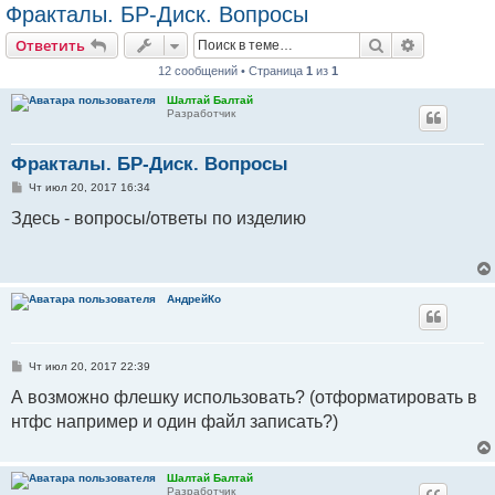
Фракталы. БР-Диск. Вопросы
Поиск
Расширен
Ответить
12 сообщений • Страница
1
из
1
Шалтай Балтай
Разработчик
Фракталы. БР-Диск. Вопросы
С
Чт июл 20, 2017 16:34
о
о
Здесь - вопросы/ответы по изделию
б
щ
е
н
и
е
АндрейКо
С
Чт июл 20, 2017 22:39
о
о
А возможно флешку использовать? (отформатировать в
б
нтфс например и один файл записать?)
щ
е
н
и
е
Шалтай Балтай
Разработчик