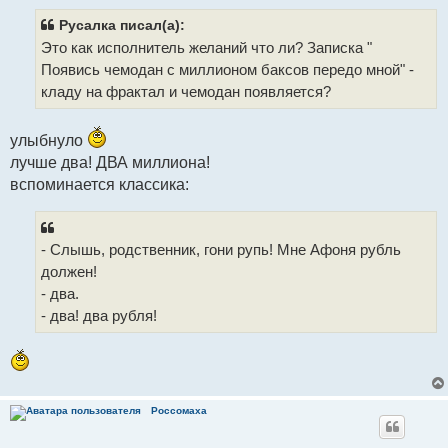
б
щ
Русалка писал(а):
е
Это как исполнитель желаний что ли? Записка "
н
и
Появись чемодан с миллионом баксов передо мной" -
е
кладу на фрактал и чемодан появляется?
улыбнуло
лучше два! ДВА миллиона!
вспоминается классика:
- Слышь, родственник, гони рупь! Мне Афоня рубль
должен!
- два.
- два! два рубля!
Россомаха