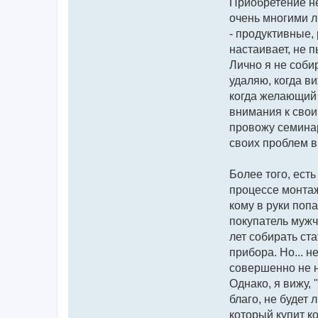
е
Приобретение не
л
очень многими л
я
А
- продуктивные,
н
д
настаивает, не 
р
е
Лично я не соби
й
К
удаляю, когда ви
а
б
когда желающий 
а
внимания к свои
н
к
провожу семинар
о
в
своих проблем в
Более того, ест
процессе монтаж
кому в руки попа
покупатель мужч
лет собирать ст
прибора. Но... н
совершенно не 
Однако, я вижу, 
благо, не будет 
который купит к