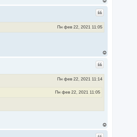
В
а
е
л
р
у
н
у
т
ь
Пн фев 22, 2021 11:05
с
я
к
н
а
ч
В
а
е
л
р
у
н
у
т
ь
Пн фев 22, 2021 11:14
с
я
к
Пн фев 22, 2021 11:05
н
а
ч
а
л
у
В
е
р