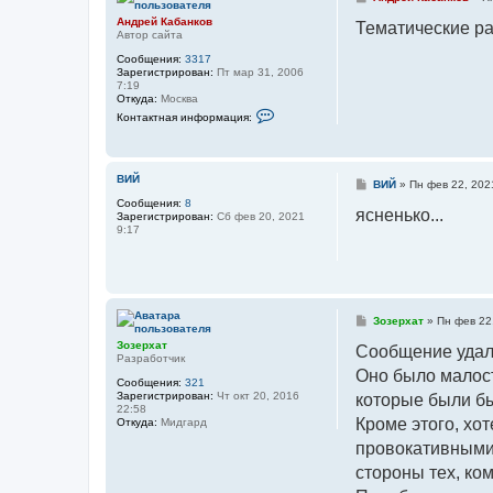
в
о
а
Андрей Кабанков
о
Тематические р
т
Автор сайта
б
е
щ
Сообщения:
3317
л
е
Зарегистрирован:
Пт мар 31, 2006
я
н
7:19
А
и
Откуда:
Москва
н
е
К
д
Контактная информация:
о
р
н
е
т
й
а
К
к
ВИЙ
а
С
ВИЙ
»
Пн фев 22, 202
т
б
о
Сообщения:
8
н
а
о
ясненько...
Зарегистрирован:
Сб фев 20, 2021
а
н
б
9:17
я
к
щ
и
о
е
н
в
н
ф
и
о
е
р
м
С
Зозерхат
»
Пн фев 22
а
о
ц
Зозерхат
о
и
Сообщение удал
Разработчик
б
я
Оно было малост
щ
п
Сообщения:
321
е
о
Зарегистрирован:
Чт окт 20, 2016
которые были б
н
л
22:58
и
ь
Кроме этого, хот
Откуда:
Мидгард
е
з
о
провокативными 
в
а
стороны тех, ком
т