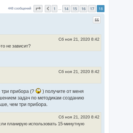
Страница
18
из
18
1
14
15
16
17
18
Пред.
448 сообщений
…
Сб ноя 21, 2020 8:42
то не зависит?
Сб ноя 21, 2020 8:42
 три прибора (?
) получите от меня
ешением задач по методикам созданию
ьше, чем три прибора.
Сб ноя 21, 2020 8:42
если планирую использовать 15-минутную