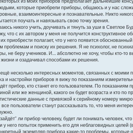
которых из моих приборов предполагает дальнейшие консу
юдьми, которые приобрели приборы, общаюсь и у нас сло
 ровные, взаимоинтересные и познавательные. Никто никого 
пытается поучать и навязывать свою точку зрения.
раюсь никого учить, доучивать и тянуть за уши в Светлое 
жу, что с их автором у меня не получится конструктивное о
их приобрести полагает, что у него появится обоснованный
м проблемам и поиску их решения. Я не психолог, не психиа
ы, не беру учеников. И... абсолютно не хочу, чтобы кто-то
 жизни и озадачивал способами их решения.
ь ещё несколько интересных моментов, связанных с моими 
а и настройки приборов я вижу по показаниям измеритель
дёт прибор, кто станет его пользователем. По показаниям пр
иной или же женщиной, какого он будет возраста и кто по п
атистические данные с привязкой к серийному номеру микр
е все пользователи станут рассказывать то, что меня интере
нужно.
"зайдёт" ли прибор человеку, будет ли понимать человек, что
ли у него попыток применить его для неблаговидных целей (в
онкретный экземпляр прибора какие-то проблемы, которые о