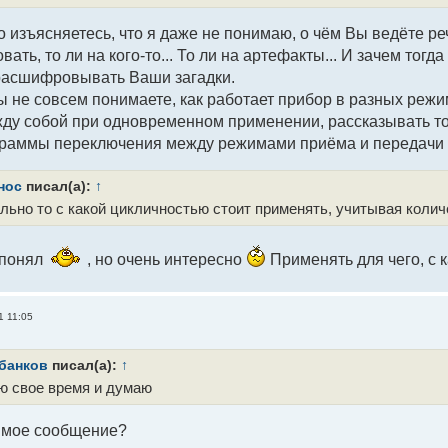
о изъясняетесь, что я даже не понимаю, о чём Вы ведёте реч
вать, то ли на кого-то... То ли на артефакты... И зачем тог
 расшифровывать Ваши загадки.
 не совсем понимаете, как работает прибор в разных режим
у собой при одновременном применении, рассказывать то
раммы переключения между режимами приёма и передачи п
нос
писал(а):
↑
льно то с какой цикличностью стоит применять, учитывая колич
 понял
, но очень интересно
Применять для чего, с 
1 11:05
банков
писал(а):
↑
ю свое время и думаю
 мое сообщение?