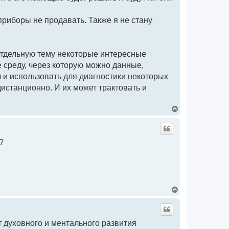
риборы не продавать. Также я не стану
отдельную тему некоторые интересные
среду, через которую можно данные,
 и использовать для диагностики некоторых
дистанционно. И их может трактовать и
В
е
р
н
у
?
т
ь
с
я
к
н
а
В
ч
е
а
р
л
н
у
у
от духовного и ментального развития
т