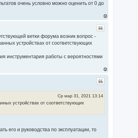
ь
льтатов очень условно можно оценить от 0 до
с
я
к
В
н
е
а
р
ч
н
а
у
етствующей ветки форума возник вопрос -
л
т
у
ь
занных устройствах от соответствующих
с
я
к
ия инструментария работы с вероятностями
н
а
ч
В
а
е
л
р
у
н
у
т
ь
Ср мар 31, 2021 13:14
с
анных устройствах от соответствующих
я
к
н
а
ч
а
ть его и руководства по эксплуатации, то
л
у