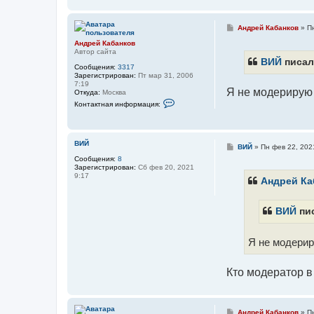
С
Андрей Кабанков
»
П
о
Андрей Кабанков
о
Автор сайта
б
щ
ВИЙ
писал
Сообщения:
3317
е
Зарегистрирован:
Пт мар 31, 2006
н
7:19
и
Я не модерирую 
Откуда:
Москва
е
К
Контактная информация:
о
н
т
а
к
ВИЙ
С
ВИЙ
»
Пн фев 22, 202
т
о
Сообщения:
8
н
о
Зарегистрирован:
Сб фев 20, 2021
а
б
9:17
я
щ
Андрей Ка
и
е
н
н
ф
и
о
ВИЙ
пис
е
р
м
а
Я не модерир
ц
и
я
п
Кто модератор в
о
л
ь
з
о
С
Андрей Кабанков
»
П