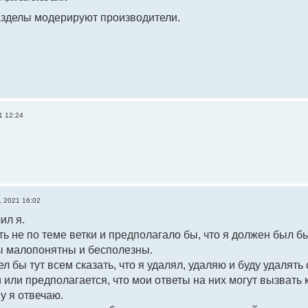
азделы модерируют производители.
1 12:24
, 2021 16:02
ил я.
ь не по теме ветки и предполагало бы, что я должен был 
ы малопонятны и бесполезны.
ел бы тут всем сказать, что я удалял, удаляю и буду удаля
или предполагается, что мои ответы на них могут вызвать
у я отвечаю.