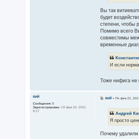
Вы так витиеват
будет воздейство
степени, чтобы
Помимо всего Вы
совместимы межд
временные диаг
Константи
И если норма
Тоже нифига не
ВИЙ
С
ВИЙ
»
Пн фев 22, 202
о
Сообщения:
8
о
Зарегистрирован:
Сб фев 20, 2021
б
9:17
щ
Андрей Ка
е
Я просто цен
н
и
е
Почему удалили