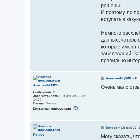
решены.
И поэтому, по п
вступать в какую
Немного расхлеб
данные, которые
которые имеют о
заболеваний. За
правильно интер
С
Алексей-МЦЭИВ
»
Пт 
о
Алексей-МЦЭИВ
о
Очень мало отзы
б
Сообщения:
11
щ
Зарегистрирован:
Чт дек 29, 2016
е
14:12
н
Откуда:
Москва
и
К
е
Контактная информация:
о
н
т
а
к
С
Петрос
»
Сб фев 27, 
т
о
н
Петрос
о
Могу сказать, чт
а
б