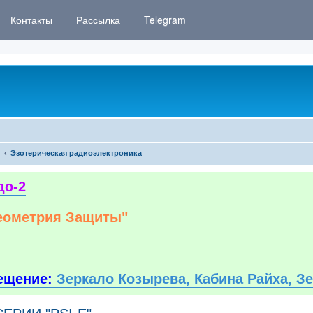
Контакты
Рассылка
Telegram
Эзотерическая радиоэлектроника
до-2
еометрия Защиты"
ещение:
Зеркало Козырева, Кабина Райха, З