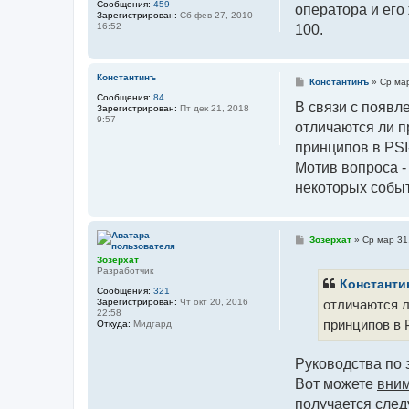
я
Сообщения:
459
оператора и его
щ
и
Зарегистрирован:
Сб фев 27, 2010
е
н
16:52
100.
н
ф
и
о
е
р
м
Константинъ
а
С
Константинъ
»
Ср мар
ц
о
Сообщения:
84
и
о
В связи с появл
Зарегистрирован:
Пт дек 21, 2018
я
б
9:57
п
отличаются ли п
щ
о
е
л
принципов в PSI
н
ь
и
Мотив вопроса 
з
е
о
некоторых событ
в
а
т
е
л
С
Зозерхат
»
Ср мар 31
я
о
А
Зозерхат
о
л
Разработчик
б
е
щ
Константи
к
Сообщения:
321
е
с
Зарегистрирован:
Чт окт 20, 2016
отличаются л
н
е
22:58
и
й
принципов в 
Откуда:
Мидгард
е
-
М
Ц
Руководства по 
Э
И
Вот можете
вни
В
получается след