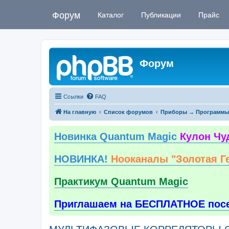
Форум
Каталог
Публикации
Прайс
Форум
Ссылки
FAQ
На главную
Список форумов
Приборы → Программы
Новинка Quantum Magic
Кулон Чу
НОВИНКА!
Нооканалы "Золотая Г
Практикум Quantum Magic
Приглашаем на БЕСПЛАТНОЕ пос