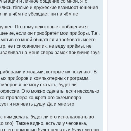
л
льтации и личное общение со мной. Я с
у
жились тёплые и дружеские взаимоотношения
ни в чём не убеждает, ни на чём не
Будущее. Поэтому некоторые сообщения я
бщение, если он приобретёт мои приборы. Т.е.,
 мотив со мной общаться и требовать моего
тр, не психоаналитик, не веду приёмы, не
 вываливал на меня сверх рамок приличия груз
приборами и людьми, которые их покупают. В
ных приборов и компьютерных программ,
иборов я не могу сказать, будет ли
рофессии. Это можно сделать, если несколько
оконтроллера конкретного экземпляра
сует и изливать душу. Да и мне это
 с ним делать, будет ли его использовать во
о зло). Также видно, есть ли у человека,
н с его помощью будет решать и будут ли они