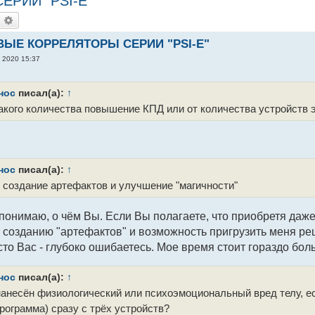
РИИ "PSI-E"
оиск
Расширенный поиск
ЫЕ КОРРЕЛЯТОРЫ СЕРИИ "PSI-E"
, 2020 15:37
нос
писал(а):
↑
такого количества повышение КПД или от количества устройств э
нос
писал(а):
↑
 создание артефактов и улучшение "магичности"
онимаю, о чём Вы. Если Вы полагаете, что приобретя даже
 созданию "артефактов" и возможность пригрузить меня р
то Вас - глубоко ошибаетесь. Мое время стоит гораздо бол
нос
писал(а):
↑
нанесён физиологический или психоэмоциональный вред телу, 
программа) сразу с трёх устройств?