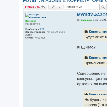
МУЛЬТИФАЗОВЫЕ КОРРЕЛЯТОРЫ СЕ
П
Ответить
МУЛЬТИФАЗОВ
С
Зозерхат
»
Сб ноя 21
Зозерхат
о
Разработчик
о
б
Сообщения:
321
щ
Константи
Зарегистрирован:
Чт окт 20, 2016
е
22:58
Будет ли от 
н
Откуда:
Мидгард
и
е
КПД чего?
Константи
Применение -
Совершенно не п
консультацию по
артефактов вмес
Константи
Не будет ли 
сессию (1-я 