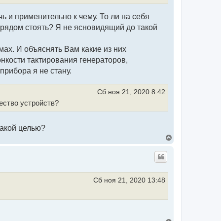
ь и применительно к чему. То ли на себя
да рядом стоять? Я не ясновидящий до такой
ах. И объяснять Вам какие из них
нкости тактирования генераторов,
рибора я не стану.
Сб ноя 21, 2020 8:42
ество устройств?
какой целью?
В
е
р
н
у
т
ь
Сб ноя 21, 2020 13:48
с
я
к
н
а
ч