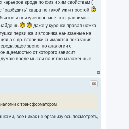
х карьеров вроде по физ и хим свойствам (
с "разбудить" кварц не такой уж и простой
бьятое и неизученное мне это сравнимо с
е найдешь
даже у курочки правая ножка
атушки первичка и вторичка нанизанные на
щяя а с др. вторички снимаются показания
 передающее звено, по аналогии с
роницаемостью от которого зависит
но думаю вроде мысли понятно мзложенные
В
е
р
н
у
т
ь
с
 аналогии с трансформатором
я
к
н
шками, все никак не организуюсь посмотреть,
а
ч
а
л