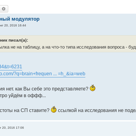
оиск
Расширенный поиск
рный модулятор
окт 20, 2016 16:44
ник писал(а):
ылка не на таблицу, а на что-то типа исследования вопроса - бу
=34&t=6231
go.com/?q=brain+frequen ... =h_&ia=web
ия нет. как Вы себе это представляете?
тро уйдём в оффф...
астоты на СП ставите?
ссылкой на исследования не под
т 20, 2016 17:06