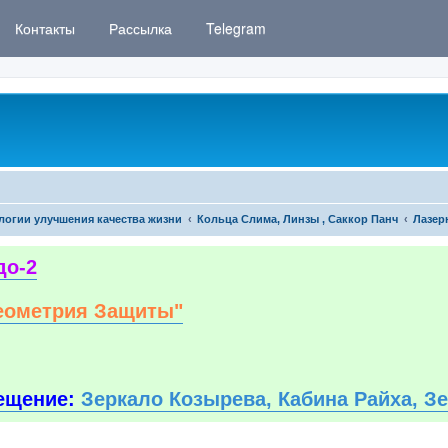
Контакты
Рассылка
Telegram
логии улучшения качества жизни
Кольца Слима, Линзы , Саккор Панч
Лазер
до-2
еометрия Защиты"
ещение:
Зеркало Козырева, Кабина Райха, З