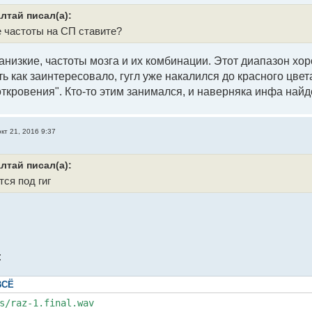
лтай писал(а):
е частоты на СП ставите?
низкие, частоты мозга и их комбинации. Этот диапазон хоро
ть как заинтересовало, гугл уже накалился до красного цвет
ткровения". Кто-то этим занимался, и наверняка инфа найде
окт 21, 2016 9:37
лтай писал(а):
ся под гиг
:
ВСЁ
s/raz-1.final.wav
