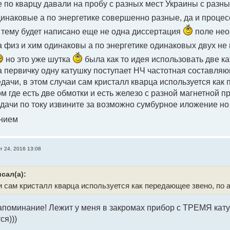
 по кварцу давали на пробу с разных мест Украины с разны
одинаковые а по энергетике совершенно разные, да и процес
 тему будет написано еще не одна диссертация
поле нео
 физ и хим одинаковы а по энергетике одинаковых двух н
но это уже шутка
была как то идея использовать две к
а первичку одну катушку поступает НЧ частотная составляю
дачи, в этом случаи сам кристалл кварца используется как
 где есть две обмотки и есть железо с разной магнетной п
дачи по току извините за возможно сумбурное иложение 
нием
т 24, 2016 13:08
сал(а):
и сам кристалл кварца используется как передающее звено, по
напоминание! Лежит у меня в закромах прибор с ТРЕМЯ кату
ся)))