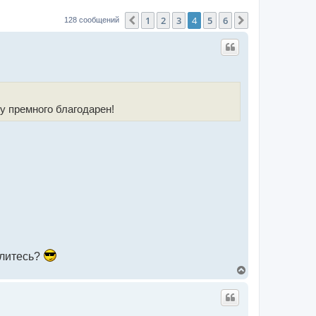
1
2
3
4
5
6
Пред.
След.
128 сообщений
ду премного благодарен!
елитесь?
В
е
р
н
у