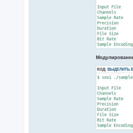
р
Input File     
м
а
Channels       
ц
Sample Rate    
и
я
Precision      
п
Duration       
о
л
File Size      
ь
Bit Rate       
з
о
в
а
т
Модулированны
е
л
я
Ш
КОД:
ВЫДЕЛИТЬ 
а
л
$ soxi ./sample
т
а
й
Input File     
Б
а
Channels       
л
Sample Rate    
т
а
Precision      
й
Duration       
File Size      
Bit Rate       
Sample Encoding