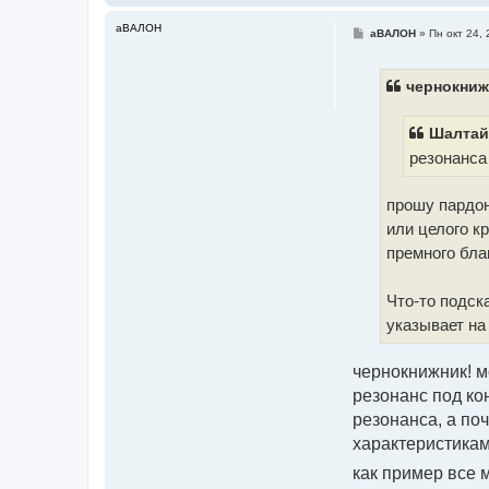
м
а
аВАЛОН
С
аВАЛОН
»
Пн окт 24, 
ц
о
и
о
я
б
п
щ
чернокниж
о
е
л
н
ь
и
з
Шалтай 
е
о
в
резонанса
а
т
е
прошу пардон
л
я
или целого к
Ш
а
премного бла
л
т
а
й
Что-то подск
Б
указывает на
а
л
т
а
чернокнижник! м
й
резонанс под ко
резонанса, а по
характеристикам
как пример все 