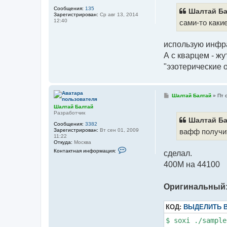
б
з
Сообщения:
135
щ
Шалтай Ба
о
Зарегистрирован:
Ср авг 13, 2014
е
в
12:40
сами-то каки
н
а
и
т
е
е
л
использую инфра
я
Ш
А с кварцем - жу
а
"эзотерические о
л
т
а
й
Б
С
Шалтай Балтай
»
Пт 
а
о
л
Шалтай Балтай
о
т
Разработчик
б
а
щ
Шалтай Ба
й
Сообщения:
3382
е
Зарегистрирован:
Вт сен 01, 2009
вафф получит
н
11:22
и
Откуда:
Москва
е
К
Контактная информация:
сделал.
о
н
400М на 44100
т
а
к
т
Оригинальный
н
а
я
КОД:
ВЫДЕЛИТЬ 
и
н
$ soxi ./sample
ф
о