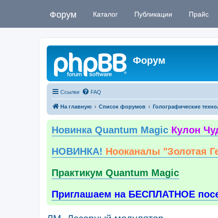
Форум
Каталог
Публикации
Прайс
Форум
Ссылки
FAQ
На главную
Список форумов
Голографические техно
Новинка Quantum Magic
Кулон Чу
НОВИНКА!
Нооканалы "Золотая Г
Практикум Quantum Magic
Приглашаем на БЕСПЛАТНОЕ пос