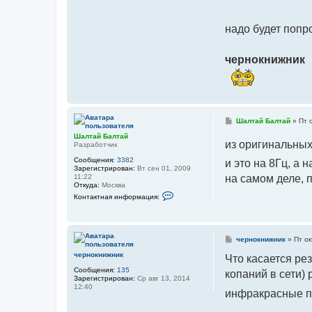
надо будет попр
чернокнижник
С
Шалтай Балтай
»
Пт 
о
Шалтай Балтай
о
из оригинальных 
Разработчик
б
щ
Сообщения:
3382
и это на 8Гц, а 
е
Зарегистрирован:
Вт сен 01, 2009
н
11:22
на самом деле, 
и
Откуда:
Москва
е
К
Контактная информация:
о
н
т
а
к
С
чернокнижник
»
Пт ок
т
о
н
чернокнижник
о
Что касается ре
а
б
я
Сообщения:
135
копаний в сети)
щ
и
Зарегистрирован:
Ср авг 13, 2014
е
н
12:40
н
инфракрасные п
ф
и
о
е
р