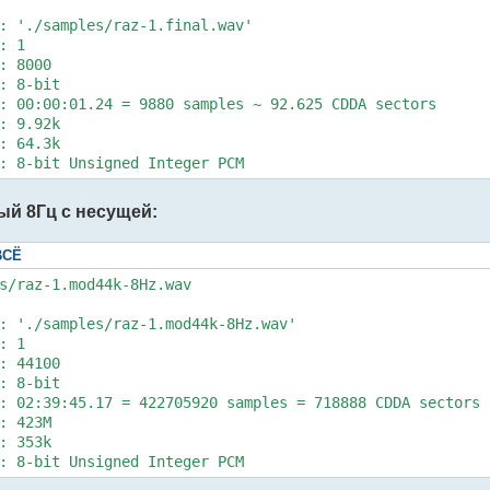
: './samples/raz-1.final.wav'

: 1

: 8000

: 8-bit

: 00:00:01.24 = 9880 samples ~ 92.625 CDDA sectors

: 9.92k

: 64.3k

й 8Гц с несущей:
ВСЁ
s/raz-1.mod44k-8Hz.wav

: './samples/raz-1.mod44k-8Hz.wav'

: 1

: 44100

: 8-bit

: 02:39:45.17 = 422705920 samples = 718888 CDDA sectors

: 423M

: 353k

: 8-bit Unsigned Integer PCM