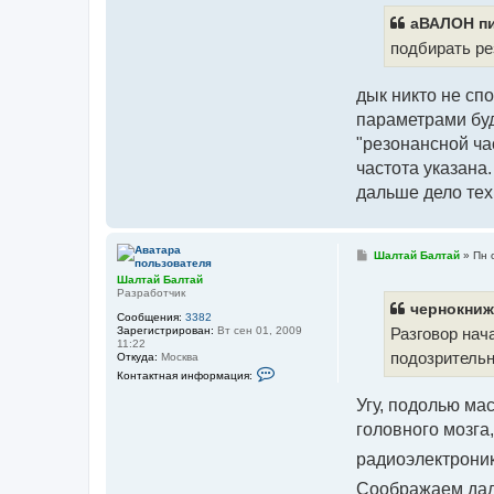
аВАЛОН пи
подбирать ре
дык никто не сп
параметрами буд
"резонансной ча
частота указана.
дальше дело тех
С
Шалтай Балтай
»
Пн 
о
Шалтай Балтай
о
Разработчик
б
щ
чернокниж
Сообщения:
3382
е
Зарегистрирован:
Вт сен 01, 2009
Разговор нач
н
11:22
и
подозрительн
Откуда:
Москва
е
К
Контактная информация:
о
н
Угу, подолью мас
т
а
головного мозга,
к
т
радиоэлектроник
н
а
Соображаем даль
я