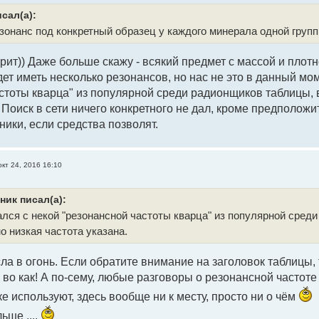
сал(а):
зонанс под конкретный образец у каждого минерала одной груп
орит)) Даже больше скажу - всякий предмет с массой и пло
ет иметь несколько резонансов, но нас не это в данный мом
стоты кварца" из популярной среди радионщиков таблицы, 
 Поиск в сети ничего конкретного не дал, кроме предположит
ники, если средства позволят.
окт 24, 2016 16:10
ник писал(а):
ался с некой "резонансной частоты кварца" из популярной сред
о низкая частота указана.
ла в огонь. Если обратите внимание на заголовок таблицы, т
 во как! А по-сему, любые разговоры о резонансной частоте
е используют, здесь вообще ни к месту, просто ни о чём
ше ....