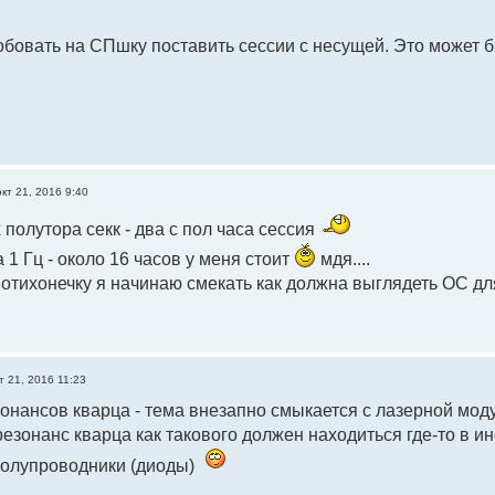
обовать на СПшку поставить сессии с несущей. Это может 
окт 21, 2016 9:40
полутора секк - два с пол часа сессия
на 1 Гц - около 16 часов у меня стоит
мдя....
потихонечку я начинаю смекать как должна выглядеть ОС для
т 21, 2016 11:23
зонансов кварца - тема внезапно смыкается с лазерной мо
 резонанс кварца как такового должен находиться где-то в 
олупроводники (диоды)