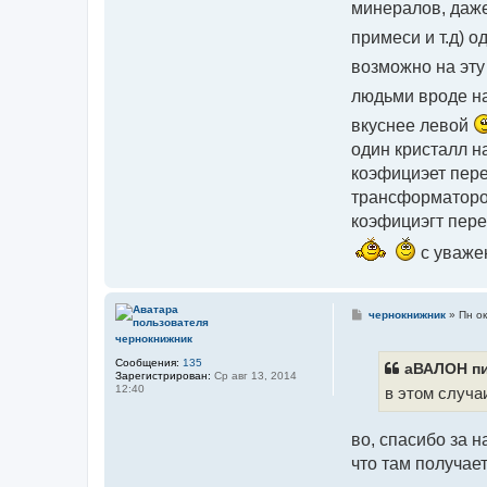
минералов, даже
примеси и т.д) 
возможно на эту
людьми вроде на
вкуснее левой
один кристалл н
коэфициэет пере
трансформатором
коэфициэгт пере
с уваже
С
чернокнижник
»
Пн ок
о
чернокнижник
о
б
Сообщения:
135
щ
аВАЛОН пи
Зарегистрирован:
Ср авг 13, 2014
е
12:40
в этом случа
н
и
е
во, спасибо за 
что там получает