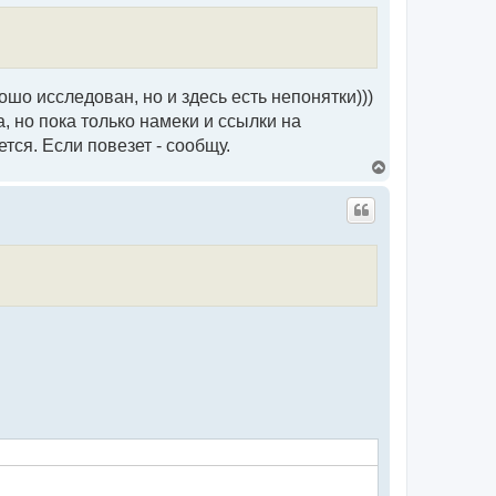
т
ь
с
я
к
н
шо исследован, но и здесь есть непонятки)))
а
ч
а, но пока только намеки и ссылки на
а
тся. Если повезет - сообщу.
л
у
В
е
р
н
у
т
ь
с
я
к
н
а
ч
а
л
у