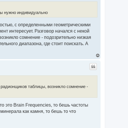
у
пы нужно индивидуально
тностью, с определенными геометрическими
ент интересует. Разговор начался с некой
возникло сомнение - подозрительно низкая
ельного диапазона, где стоит поискать. А
В
е
р
н
у
т
ь
с
и радионщиков таблицы, возникло сомнение -
я
к
н
а
ч
о это Brain Frequencies, то бешь частоты
а
 минерала как камня, то бешь то что
л
у