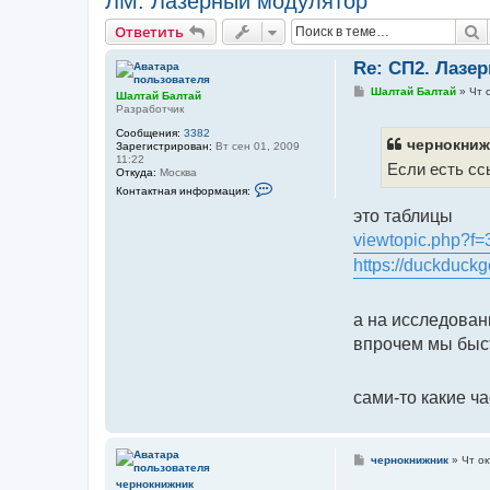
ЛМ. Лазерный модулятор
П
Ответить
Re: СП2. Лазе
С
Шалтай Балтай
»
Чт 
Шалтай Балтай
о
Разработчик
о
б
Сообщения:
3382
щ
чернокниж
Зарегистрирован:
Вт сен 01, 2009
е
11:22
Если есть сс
н
Откуда:
Москва
и
К
Контактная информация:
е
о
н
это таблицы
т
а
viewtopic.php?f
к
https://duckduck
т
н
а
я
и
а на исследован
н
впрочем мы быс
ф
о
р
м
а
сами-то какие ч
ц
и
я
п
С
о
чернокнижник
»
Чт ок
о
л
чернокнижник
о
ь