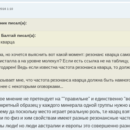
2016 1:10
ник писал(а):
Балтай писал(а):
 кварца
а, но хочется выяснить вот какой момент: резонанс кварца само
ристалла а на уровне молекул? Если есть ссылка не на таблицу, 
годарен! Ведь если известна частота резонанса кварца, то дол
азывает мне, что частота резонанса кварца должна быть намно
 нее с некоторыми оговорками...
ое мнение не претендует на ""правильне" и единственно "в
нкретный образец у каждого минерала одной группы нужно и
чему да поскольку место играет реальную роль, т.е кварц в
и по физ и хим свойствам имеют разные резонансные часто
мы люди! но люди австралии и европы это совершенно раз