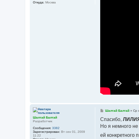
Откуда:
Москва
и
е
С
Шалтай Балтай
»
Ср 
о
Шалтай Балтай
о
Спасибо,
ЛИЛИ
Разработчик
б
Но я немного не
щ
Сообщения:
3382
е
Зарегистрирован:
Вт сен 01, 2009
н
ей конкретного 
11:22
и