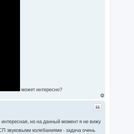
я
к
н
а
ч
а
л
у
может интересно?
В
е
р
н
у
т
ь
о интересная, но на данный момент я не вижу
с
я
 СП звуковыми колебаниями - задача очень
к