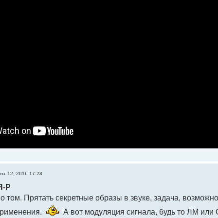
окт 12, 2016 17:28
Я-Р
 о том. Прятать секретные образы в звуке, задача, возможн
применения.
А вот модуляция сигнала, будь то ЛМ или