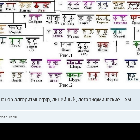
набор алгоритмнофф, линейный, логарифмические... хм....
 2016 15:28