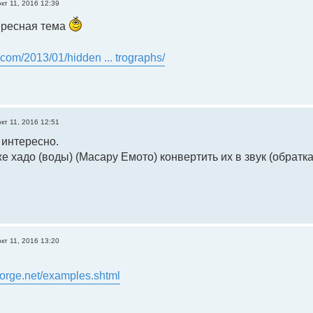
окт 11, 2016 12:39
ересная тема
er.com/2013/01/hidden ... trographs/
окт 11, 2016 12:51
 интересно.
е хадо (воды) (Масару Емото) конвертить их в звук (обратка
окт 11, 2016 13:20
eforge.net/examples.shtml