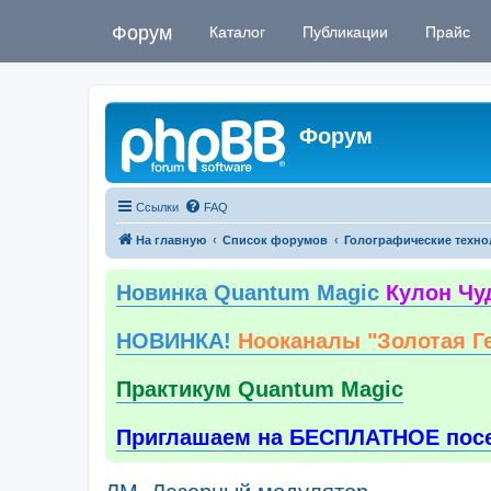
Форум
Каталог
Публикации
Прайс
Форум
Ссылки
FAQ
На главную
Список форумов
Голографические техно
Новинка Quantum Magic
Кулон Чу
НОВИНКА!
Нооканалы "Золотая Г
Практикум Quantum Magic
Приглашаем на БЕСПЛАТНОЕ пос