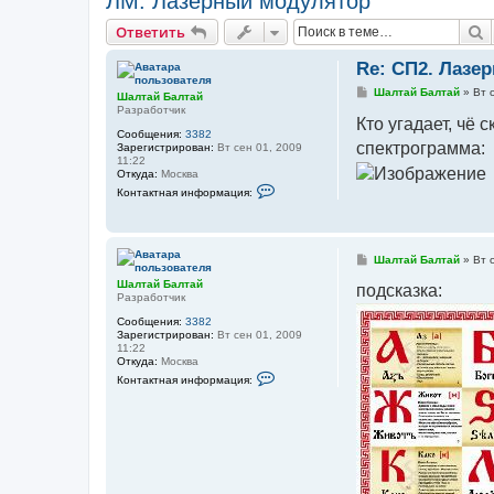
ЛМ. Лазерный модулятор
П
Ответить
Re: СП2. Лазе
С
Шалтай Балтай
»
Вт 
Шалтай Балтай
о
Разработчик
о
Кто угадает, чё 
б
Сообщения:
3382
щ
спектрограмма:
Зарегистрирован:
Вт сен 01, 2009
е
11:22
н
Откуда:
Москва
и
К
Контактная информация:
е
о
н
т
а
к
С
Шалтай Балтай
»
Вт 
т
о
н
Шалтай Балтай
о
подсказка:
а
Разработчик
б
я
щ
и
Сообщения:
3382
е
н
Зарегистрирован:
Вт сен 01, 2009
н
ф
11:22
и
о
Откуда:
Москва
е
р
К
Контактная информация:
м
о
а
н
ц
т
и
а
я
к
п
т
о
н
л
а
ь
я