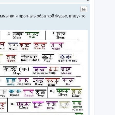
е
р
н
у
ммы да и прогнать обраткой Фурье, в звук то
т
ь
с
я
к
н
а
ч
а
л
у