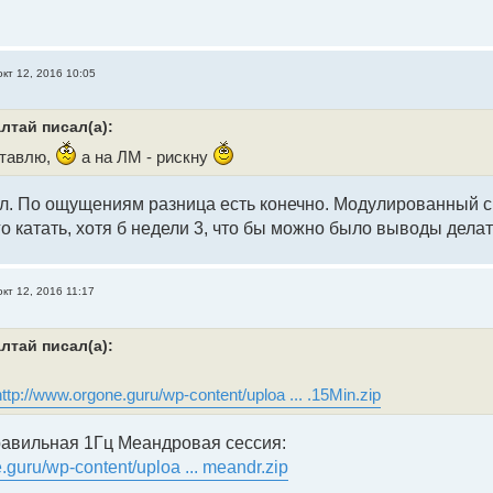
окт 12, 2016 10:05
лтай писал(а):
ставлю,
а на ЛМ - рискну
л. По ощущениям разница есть конечно. Модулированный си
о катать, хотя б недели 3, что бы можно было выводы делат
окт 12, 2016 11:17
лтай писал(а):
http://www.orgone.guru/wp-content/uploa ... .15Min.zip
равильная 1Гц Меандровая сессия:
.guru/wp-content/uploa ... meandr.zip