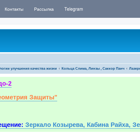
Контакты
Рассылка
Telegram
логии улучшения качества жизни
Кольца Слима, Линзы , Саккор Панч
Лазер
до-2
еометрия Защиты"
ещение:
Зеркало Козырева, Кабина Райха, З