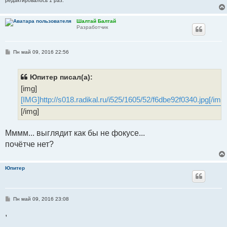
редактировалось 1 раз.
Шалтай Балтай
Разработчик
С
Пн май 09, 2016 22:56
о
о
б
щ
Юпитер писал(а):
е
[img]
н
и
[IMG]http://s018.radikal.ru/i525/1605/52/f6dbe92f0340.jpg[/img]
е
[/img]
Мммм... выглядит как бы не фокусе...
почётче нет?
Юпитер
С
Пн май 09, 2016 23:08
о
о
,
б
щ