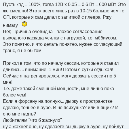
Пусть кпд = 100%, тогда 12В х 0.05 = 0.6 Вт = 600 мВт. Это
же смешно! Это ж всего лишь раз в 10-15 больше чем те
СП, которые я сам делал с запиткой с плеера. Ржу
нимагу
Нет, Причина очевидна - плохое согласование
выходного каскада усилка с нагрузкой, т.е. мёбиусом.
Это понятно, и что делать понятно, нужен согласующий
транс, я не об том
Прикол в том, что по началу сессии, которые я ставил
длились... внимание! 1 мин! Потом я сутки отдыхал!
Сейчас я натренировался, могу держать сессии по 5
мин!
Т.е. даже такой смешной мощности, мне лично пока
более чем!
Если я форсану на полную... дырку в пространстве
сделаю, точнее в ауре. И чё психушка? или в ящик? И
оно мне надть?
Любителям "что б жахнуло"
ну а жахнет оно, ну сделаете вы дырку в ауре, ну пойдут