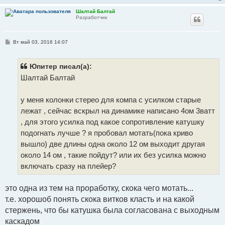
Шалтай Балтай
Разработчик
С
Вт май 03, 2016 14:07
о
о
б
щ
Юпитер писал(а):
е
Шалтай Балтай
н
и
е
у меня колонки стерео для компа с усилком старые
лежат , сейчас вскрыл на динамике написано 4ом 3ватт
, для этого усилка под какое сопротивление катушку
подогнать лучше ? я пробовал мотать(пока криво
вышло) две длины одна около 12 ом выходит другая
около 14 ом , такие пойдут? или их без усилка можно
включать сразу на плейер?
это одна из тем на проработку, скока чего мотать...
т.е. хорошоб понять скока витков класть и на какой
стержень, что бы катушка была согласована с выходным
каскадом