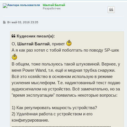
Шалтай Балтай
Разработчик
С
Вт май 03, 2016 23:35
о
о
б
щ
Кудесник писал(а):
е
н
О,
Шалтай Балтай
, привет
и
е
А я как раз хотел с тобой поболтать по поводу SP-шек
В общем, тоже пользуюсь такой штуковиной. Вернее, у
меня Power Wand, т.е. ещё и медная трубка снаружи.
Всё это хозяйство в основном использую в режиме
усиления мыслеформ. Т.е. надиктованный текст подаю
аудиосигналом на устройство. Всё замечательно, но за
"время эксплуатации" появились некоторые вопросы:
1) Как регулировать мощность устройства?
2) Удалённая работа с устройством и его
конфигурирование.
----------------------------------------------------------------------