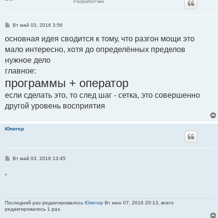
Разработчик
С
Вт май 03, 2016 3:56
о
о
основная идея сводится к тому, что разгон мощи это
б
мало интересно, хотя до определённых пределов
щ
е
нужное дело
н
и
главное:
е
программы + оператор
если сделать это, то след шаг - сетка, это совершенно
другой уровень восприятия
Юпитер
С
Вт май 03, 2016 13:45
о
о
,
б
щ
е
н
и
Последний раз редактировалось
Юпитер
Вт июн 07, 2016 20:13, всего
е
редактировалось 1 раз.