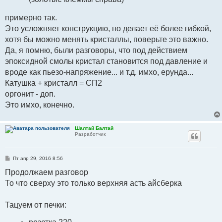
примерно так.
Это усложняет конструкцию, но делает её более гибкой,
хотя бы можно менять кристаллы, поверьте это важно.
Да, я помню, были разговоры, что под действием
эпоксидной смолы кристал становится под давление и
вроде как пьезо-напряжение... и т.д. имхо, ерунда...
Катушка + кристалл = СП2
оргонит - доп.
Это имхо, конечно.
Шалтай Балтай
Разработчик
С
Пт апр 29, 2016 8:56
о
о
Продолжаем разговор
б
То что сверху это только верхняя асть айсберка
щ
е
н
и
Тацуем от печки:
е