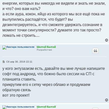
енергии, которых вы никогда не видели и знать не знали,
и что? оно вам нать?
а если аура, кокон, яйцо из которого мы все ещё пока не
вылупились распадётся, что будет? вы
дезинтегрируетесь, и что сможете удержать сознание в
момент точки сингулярности? думаете это так просто?
ломать не строить....
Шалтай Балтай
Разработчик
С
Сб апр 30, 2016 22:11
о
о
у кого энтузазизм есть, давайте вы мне лучше напишите
б
софт под андроид, что божно было сессии на СП с
щ
е
планшета ставить,
н
и
прикрутим его к сетку через облако и продумаем
е
обратную связь
вот это проект!
Шалтай Балтай