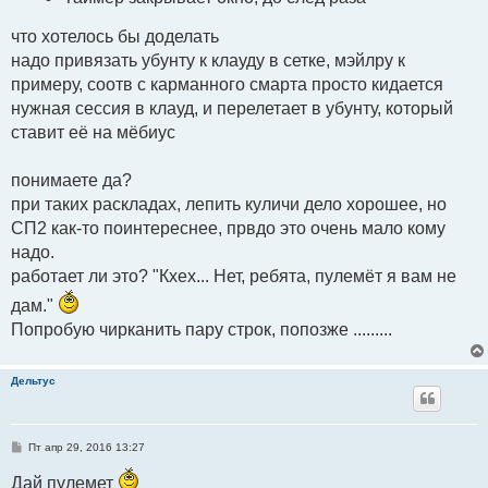
что хотелось бы доделать
надо привязать убунту к клауду в сетке, мэйлру к
примеру, соотв с карманного смарта просто кидается
нужная сессия в клауд, и перелетает в убунту, который
ставит её на мёбиус
понимаете да?
при таких раскладах, лепить куличи дело хорошее, но
СП2 как-то поинтереснее, првдо это очень мало кому
надо.
работает ли это? "Кхех... Нет, ребята, пулемёт я вам не
дам."
Попробую чирканить пару строк, попозже .........
Дельтус
С
Пт апр 29, 2016 13:27
о
о
Дай пулемет
б