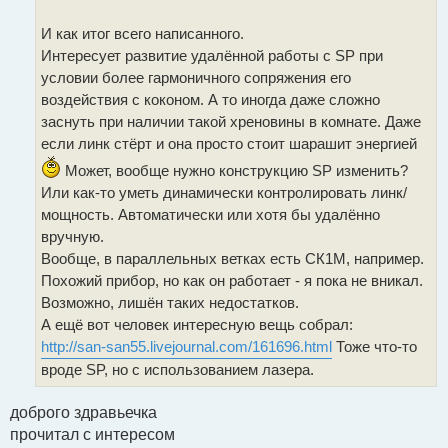
И как итог всего написанного.
Интересует развитие удалённой работы с SP при
условии более гармоничного сопряжения его
воздействия с коконом. А то иногда даже сложно
заснуть при наличии такой хреновины в комнате. Даже
если линк стёрт и она просто стоит шарашит энергией
Может, вообще нужно конструкцию SP изменить?
Или как-то уметь динамически контролировать линк/
мощность. Автоматически или хотя бы удалённо
вручную.
Вообще, в параллельных ветках есть СК1М, например.
Похожий прибор, но как он работает - я пока не вникал.
Возможно, лишён таких недостатков.
А ещё вот человек интересную вещь собрал:
http://san-san55.livejournal.com/161696.html
Тоже что-то
вроде SP, но с использованием лазера.
доброго здравьечка
прочитал с интересом