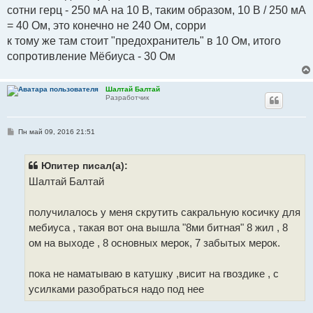
сотни герц - 250 мА на 10 В, таким образом, 10 В / 250 мА
= 40 Ом, это конечно не 240 Ом, сорри
к тому же там стоит "предохранитель" в 10 Ом, итого
сопротивление Мёбиуса - 30 Ом
Шалтай Балтай
Разработчик
С
Пн май 09, 2016 21:51
о
о
б
щ
Юпитер писал(а):
е
Шалтай Балтай
н
и
е
получилалось у меня скрутить сакральную косичку для
мебиуса , такая вот она вышла "8ми битная" 8 жил , 8
ом на выходе , 8 основных мерок, 7 забытых мерок.
пока не наматываю в катушку ,висит на гвоздике , с
усилками разобраться надо под нее