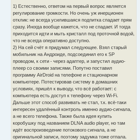
1) Естественно, ответом на первый вопрос является
регулирование громкости. Но очень уж инерционен
отклик: не всегда усилившаяся подпитка спадает прям
сразу. Иногда вообще кажется, что не спадает. И тогда
приходится идти и мыть кристалл под проточной водой,
что не всегда оперативно доступно.
2) На сей счёт я придумал следующее. Взял старый
мобильник на Андроиде, подсоединил его к SP
проводом, к сети - через адаптер, и запустил аудио-
плеер со своими записями. Попутно поставил
программу AirDroid на телефоне и стационарном
компьютере. Потестировав систему в домашних
условиях, пришёл к выводу, что всё работает: с
компьютера есть доступ к телефону через Wi-Fi.
Дальше этот способ развивать не стал, т.к. всё-таки
интересен удалённый контроль именно аудио-сигнала,
а не всего телефона. Также была идея купить
коробушку под названием DLNA audio player, но там
идёт воспроизведение потокового сигнала, а не
оригинальной записи, поэтому задумка тоже отпала.