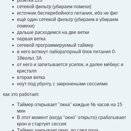
розетка 220
сетевой фильтр (убираем помехи)
источник бесперебойного питания, ибо не фег
ещё один сетевой фильтр (убираем и убираем
помехи)
дальше расходимся на две ветки
первая ветка
сетевой программируемый таймер
в него воткнут лабораторный блок питания 0-
18вольт, 3А
от него и запитывается усилок, и далее мёбиус и
кристалл
вторая ветка
ноут под убунту, с закронеными сессиями
как это работает.
Таймер открывает "окна" каждые № часов на 15
мин
В этот момент (когда "окно" открыто) срабатывает
крон и стартует сессия
Таймер закрывает окно, до след раза