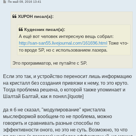
С
Пн май 09, 2016 13:41
о
о
б
щ
XUPOH писал(а):
е
н
и
Кудесник писал(а):
е
А ещё вот человек интересную вещь собрал:
http://san-san55.livejournal.com/161696.html
Тоже что-
то вроде SP, но с использованием лазера.
Это программатор, не путайте с SP.
Если это так, и устройство переносит лишь информацию
на кристалл без создания привязки к нему, то это круто.
Тогда проблема решена, о которой также упоминает и
Шалтай Балтай, как я понял.[/quote]
да я б не сказал, "модулирование" кристалла
мыслеформой вообщем-то не проблема, можно
говорить и сравнивать разные способы по
эффективности оного, но это не суть. Возможно, то что