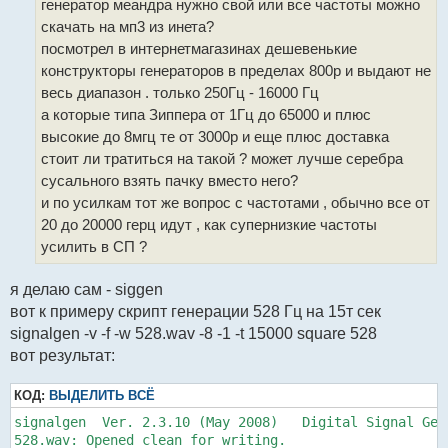
генератор меандра нужно свой или все частоты можно
е
скачать на мп3 из инета?
посмотрел в интернетмагазинах дешевенькие
конструкторы генераторов в пределах 800р и выдают не
весь диапазон . только 250Гц - 16000 Гц
а которые типа Зиппера от 1Гц до 65000 и плюс
высокие до 8мгц те от 3000р и еще плюс доставка
стоит ли тратиться на такой ? может лучше серебра
сусального взять пачку вместо него?
и по усилкам тот же вопрос с частотами , обычно все от
20 до 20000 герц идут , как супернизкие частоты
усилить в СП ?
я делаю сам - siggen
вот к примеру скрипт генерации 528 Гц на 15т сек
signalgen -v -f -w 528.wav -8 -1 -t 15000 square 528
вот результат:
КОД:
ВЫДЕЛИТЬ ВСЁ
signalgen  Ver. 2.3.10 (May 2008)   Digital Signal Gene
528.wav: Opened clean for writing.
