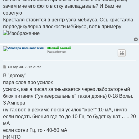
зачем мне его фото в стку выкладывать? И Вам не
советую
Кристалл ставится в центр узла мёбиуса. Ось кристалла
перпедикулярна плоскости мёбиуса, вот к примеру:
Шалтай Балтай
Разработчик
С
Сб апр 30, 2016 21:55
о
о
В "догоку"
б
пара слов про усилок
щ
е
усилок, как я писал запиьывается через лабораторный
н
и
блок питания ("универсальные" такая дрянь) 0-18 Вольт,
е
3 Ампера
ну так вот, в режиме покоя усилок "жрет" 10 мА, ничто
если подать биения где-то до 10 Гц, то будет кушать .... 20
мА
если сотни Гц, то - 40-50 мА
НИЧТО