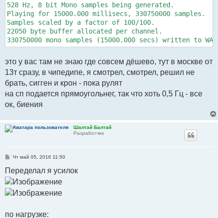
528 Hz, 8 bit Mono samples being generated.

Playing for 15000.000 millisecs, 330750000 samples.

Samples scaled by a factor of 100/100.

22050 byte buffer allocated per channel.

это у вас там не знаю где совсем дёшево, тут в москве от
13т сразу, в чипедипе, я смотрел, смотрел, решил не
брать, сигген и крон - пока рулят
на сп подается прямоугольнег, так что хоть 0,5 Гц - все
ок, биения
Шалтай Балтай
Разработчик
С
Чт май 05, 2016 11:50
о
о
Переделал я усилок
б
щ
е
н
и
е
по нагрузке: