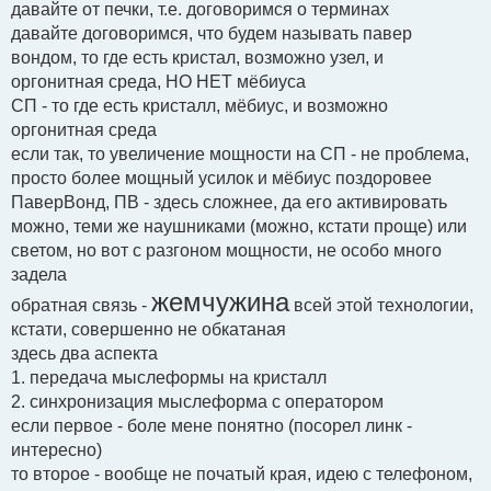
давайте от печки, т.е. договоримся о терминах
давайте договоримся, что будем называть павер
вондом, то где есть кристал, возможно узел, и
оргонитная среда, НО НЕТ мёбиуса
СП - то где есть кристалл, мёбиус, и возможно
оргонитная среда
если так, то увеличение мощности на СП - не проблема,
просто более мощный усилок и мёбиус поздоровее
ПаверВонд, ПВ - здесь сложнее, да его активировать
можно, теми же наушниками (можно, кстати проще) или
светом, но вот с разгоном мощности, не особо много
задела
жемчужина
обратная связь -
всей этой технологии,
кстати, совершенно не обкатаная
здесь два аспекта
1. передача мыслеформы на кристалл
2. синхронизация мыслеформа с оператором
если первое - боле мене понятно (посорел линк -
интересно)
то второе - вообще не початый края, идею с телефоном,