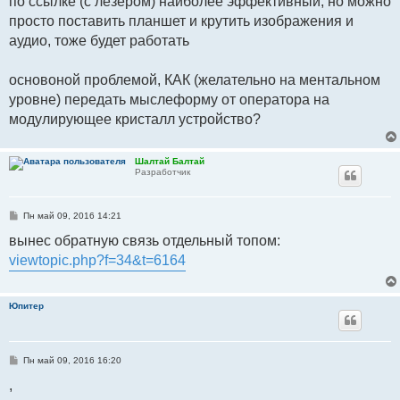
по ссылке (с лезером) наиболее эффективный, но можно
просто поставить планшет и крутить изображения и
аудио, тоже будет работать
основоной проблемой, КАК (желательно на ментальном
уровне) передать мыслеформу от оператора на
модулирующее кристалл устройство?
Шалтай Балтай
Разработчик
С
Пн май 09, 2016 14:21
о
о
вынес обратную связь отдельный топом:
б
viewtopic.php?f=34&t=6164
щ
е
н
и
е
Юпитер
С
Пн май 09, 2016 16:20
о
о
,
б