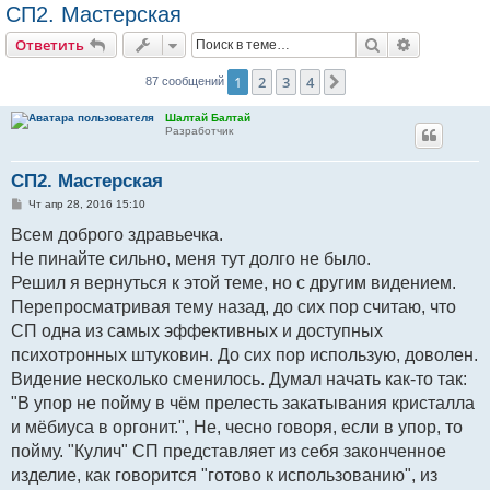
СП2. Мастерская
Поиск
Расширен
Ответить
1
2
3
4
След.
87 сообщений
Шалтай Балтай
Разработчик
СП2. Мастерская
С
Чт апр 28, 2016 15:10
о
о
Всем доброго здравьечка.
б
Не пинайте сильно, меня тут долго не было.
щ
е
Решил я вернуться к этой теме, но с другим видением.
н
и
Перепросматривая тему назад, до сих пор считаю, что
е
СП одна из самых эффективных и доступных
психотронных штуковин. До сих пор использую, доволен.
Видение несколько сменилось. Думал начать как-то так:
"В упор не пойму в чём прелесть закатывания кристалла
и мёбиуса в оргонит.", Не, чесно говоря, если в упор, то
пойму. "Кулич" СП представляет из себя законченное
изделие, как говорится "готово к использованию", из