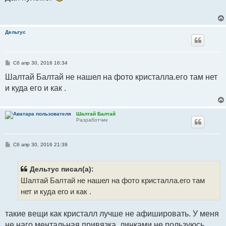
щ
е
н
и
е
Дельтус
С
Сб апр 30, 2016 16:34
о
о
Шалтай Балтай не нашел на фото кристалла.его там нет
б
и куда его и как .
щ
е
н
и
е
Шалтай Балтай
Разработчик
С
Сб апр 30, 2016 21:39
о
о
б
щ
Дельтус писал(а):
е
Шалтай Балтай не нашел на фото кристалла.его там
н
и
нет и куда его и как .
е
такие вещи как кристалл лучше не афишировать. У меня
не наго ментальная привязка, линками не пользуюсь,