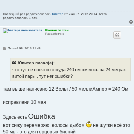
щ
е
н
и
Последний раз редактировалось
Юпитер
Вт июн 07, 2016 20:14, всего
е
редактировалось 1 раз.
Шалтай Балтай
Разработчик
С
Пн май 09, 2016 21:49
о
о
б
щ
Юпитер писал(а):
е
что тут не понятно откуда 240 ом взялось на 24 метрах
н
и
витой пары , тут нет ошибки?
е
там выше написано 12 Вольт / 50 миллиАмпер = 240 Ом
исправлени 10 мая
Ошибка
Здесь есть
вот сижу перемеряю, волосы дыбом
не шутки всё это
50 мв - это для герцовых биений