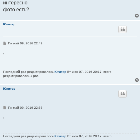
интересно
фото есть?
Юпитер
С
Пн май 09, 2016 22:49
о
о
,
б
щ
е
н
и
Последний раз редактировалось
Юпитер
Вт июн 07, 2016 20:17, всего
е
редактировалось 1 раз.
Юпитер
С
Пн май 09, 2016 22:55
о
о
,
б
щ
е
н
и
Последний раз редактировалось
Юпитер
Вт июн 07, 2016 20:17, всего
е