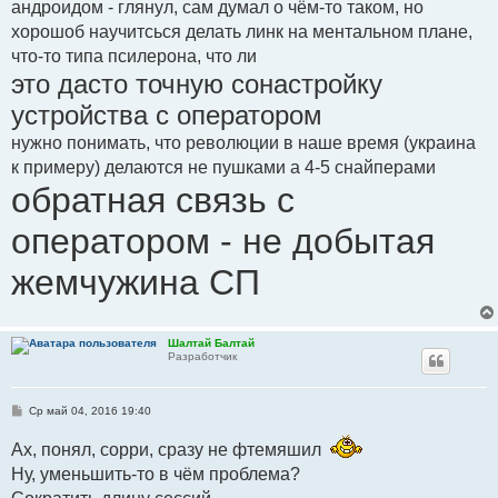
андроидом - глянул, сам думал о чём-то таком, но
хорошоб научитсься делать линк на ментальном плане,
что-то типа псилерона, что ли
это дасто точную сонастройку
устройства с оператором
нужно понимать, что революции в наше время (украина
к примеру) делаются не пушками а 4-5 снайперами
обратная связь с
оператором - не добытая
жемчужина СП
Шалтай Балтай
Разработчик
С
Ср май 04, 2016 19:40
о
о
Ах, понял, сорри, сразу не фтемяшил
б
щ
Ну, уменьшить-то в чём проблема?
е
н