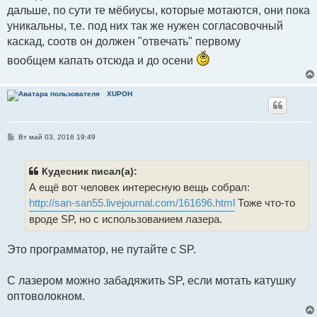
дальше, по сути те мёбиусы, которые мотаются, они пока
уникальны, т.е. под них так же нужен согласовочный
каскад, соотв он должен "отвечать" первому
вообщем капать отсюда и до осени
XUPOH
С
Вт май 03, 2016 19:49
о
о
б
щ
Кудесник писал(а):
е
А ещё вот человек интересную вещь собрал:
н
и
http://san-san55.livejournal.com/161696.html
Тоже что-то
е
вроде SP, но с использованием лазера.
Это программатор, не путайте с SP.
С лазером можно забадяжить SP, если мотать катушку
оптоволокном.