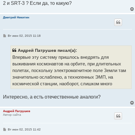
2 и SRT-3 ? Если да, то какую?
Дмитрий Никитин
С
Вт июн 02, 2015 11:18
о
о
б
щ
Андрей Патрушев писал(а):
е
Впервые эту систему пришлось внедрять для
н
и
выживания космонавтов на орбите, при длительных
е
полетах, поскольку электромагнитное поле Земли там
значительно ослаблено, а техногенных ЭМП, на
космической станции, наоборот, слишком много
Интересно, а есть отечественные аналоги?
Андрей Патрушев
Автор сайта
С
Вт июн 02, 2015 11:42
о