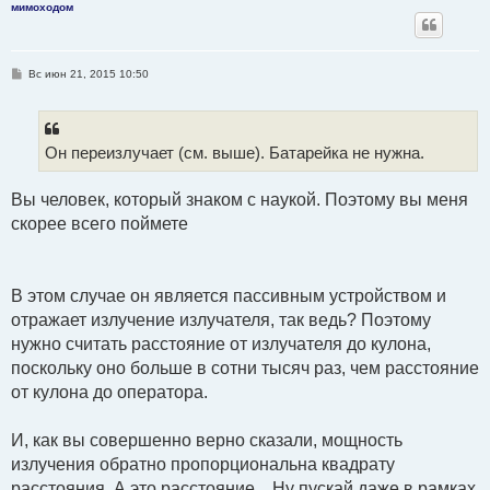
мимоходом
С
Вс июн 21, 2015 10:50
о
о
б
щ
е
Он переизлучает (см. выше). Батарейка не нужна.
н
и
е
Вы человек, который знаком с наукой. Поэтому вы меня
скорее всего поймете
В этом случае он является пассивным устройством и
отражает излучение излучателя, так ведь? Поэтому
нужно считать расстояние от излучателя до кулона,
поскольку оно больше в сотни тысяч раз, чем расстояние
от кулона до оператора.
И, как вы совершенно верно сказали, мощность
излучения обратно пропорциональна квадрату
расстояния. А это расстояние... Ну пускай даже в рамках