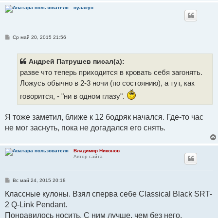
оуаакун
С
Ср май 20, 2015 21:56
о
о
б
щ
Андрей Патрушев писал(а):
е
разве что теперь приходится в кровать себя загонять.
н
и
Ложусь обычно в 2-3 ночи (по состоянию), а тут, как
е
говорится, - "ни в одном глазу".
Я тоже заметил, ближе к 12 бодряк начался. Где-то час
не мог заснуть, пока не догадался его снять.
Владимир Никонов
Автор сайта
С
Вс май 24, 2015 20:18
о
о
Классные кулоны. Взял сперва себе Classical Black SRT-
б
2 Q-Link Pendant.
щ
е
Понравилось носить. С ним лучше, чем без него.
н