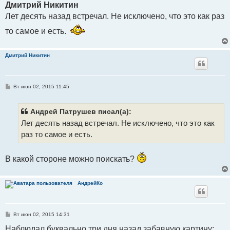
о
Дмитрий Никитин
б
Лет десять назад встречал. Не исключено, что это как раз
щ
е
н
то самое и есть.
и
е
Дмитрий Никитин
С
Вт июн 02, 2015 11:45
о
о
б
щ
Андрей Патрушев писал(а):
е
Лет десять назад встречал. Не исключено, что это как
н
и
раз то самое и есть.
е
В какой стороне можно поискать?
АндрейКо
С
Вт июн 02, 2015 14:31
о
о
Наблюдал буквально три дня назад забавную картину: