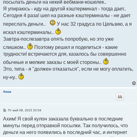
посылать деньги на некий вебмани-кошелек..
Я упираюсь - иду на другой кэштерминал - тогда дает..
Сегодня 4 раза! шел на разные кэштерминалы - не дает
переслать деньги..
У нас 32 градуса по Цельзию, а я
искал кэштерминалы..
Завтра-послезавтра опять попробую, но это уже
слишком..
Поэтому решил и поделиться - какие
трудности! встречаются для, казалось бы совершенно
обычные и мелкие заказы с моей стороны..
Это, типа - я "должен отказаться", если не могу оплатить,
ну-ну..
Аиша
С
Пт май 08, 2015 20:54
о
о
Ахим! Я свой кулон заказала буквально в последние
б
минуты перед отправкой посылки. Так получилось, что
щ
е
деньги на него появились в последний час, и интернет
н
и