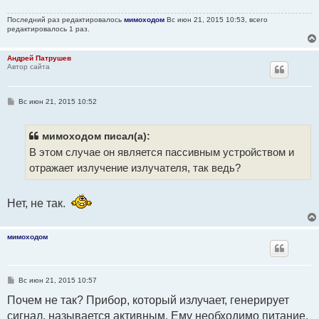
Последний раз редактировалось
мимоходом
Вс июн 21, 2015 10:53, всего
редактировалось 1 раз.
Андрей Патрушев
Автор сайта
С
Вс июн 21, 2015 10:52
о
о
б
щ
мимоходом писал(а):
е
В этом случае он является пассивным устройством и
н
и
отражает излучение излучателя, так ведь?
е
Нет, не так.
мимоходом
С
Вс июн 21, 2015 10:57
о
о
Почем не так? Прибор, который излучает, генерирует
б
сигнал, называется активным. Ему необходимо питание.
щ