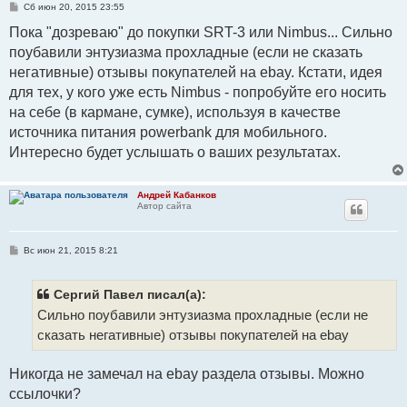
С
Сб июн 20, 2015 23:55
о
о
Пока "дозреваю" до покупки SRT-3 или Nimbus... Сильно
б
поубавили энтузиазма прохладные (если не сказать
щ
е
негативные) отзывы покупателей на ebay. Кстати, идея
н
и
для тех, у кого уже есть Nimbus - попробуйте его носить
е
на себе (в кармане, сумке), используя в качестве
источника питания powerbank для мобильного.
Интересно будет услышать о ваших результатах.
Андрей Кабанков
Автор сайта
С
Вс июн 21, 2015 8:21
о
о
б
щ
Сергий Павел писал(а):
е
Сильно поубавили энтузиазма прохладные (если не
н
и
сказать негативные) отзывы покупателей на ebay
е
Никогда не замечал на ebay раздела отзывы. Можно
ссылочки?