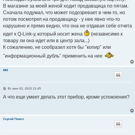
б
В магазине за моей женой ходит продавщица по пятам.
щ
е
Сначала подумал, что может подозревает в чем-то, но
н
и
потом посмотрел на продавщицу - у нее явно что-то
е
нарушено и прямо видно, что она не отдавая себе отчета
идет к Q-Link-у, который носит жена
(независимо к
товару ли она идет или в центр зала...)
К сожалению, не сообразил хотя бы "копир" или
"информационный дубль" применить на нее
ММ
С
Вт июн 02, 2015 21:45
о
о
А что еще умеет делать этот прибор, кроме успокоения?
б
щ
е
н
и
е
Сергий Павел