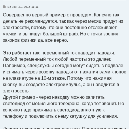
С
Вс июн 21, 2015 11:11
о
о
Совершенно верный пример с проводом. Конечно так
б
делать не рекомендуется, так как через месяц придут из
щ
е
электросети, потому что они постоянно отслеживают
н
и
утечки, и выпишут большой штраф. Но с точки зрения
е
законов физики да, все верно.
Это работает так: переменный ток наводит наводки.
Любой переменный ток любой частоты это делает.
Например, спецслужбы сегодня могут сидеть в подвале
и снимать через розетку наводки от нажатия вами кнопок
на клавиатуре на 10-м этаже. Потому что нажимая
кнопку, вы создаете электроимпульс, а он наводится в
электросеть.
Другой пример - через наводку можно запитать
светодиод от мобильного телефона, когда тот звонит. Но
конечно надо прижимать светодиод вплотную к
телефону и подключить к нему катушку для усиления.
Другими словами, наводки дает все. Посмотрим на кулон