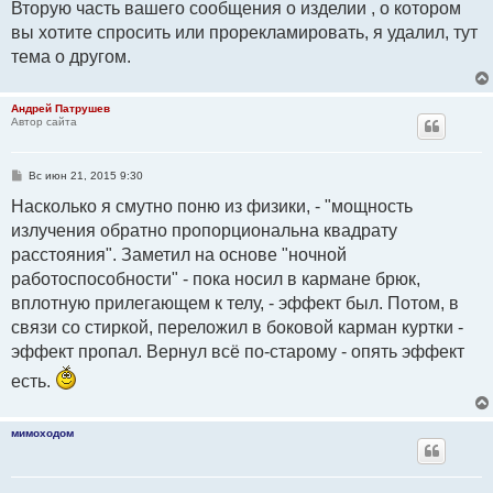
Вторую часть вашего сообщения о изделии , о котором
вы хотите спросить или прорекламировать, я удалил, тут
тема о другом.
Андрей Патрушев
Автор сайта
С
Вс июн 21, 2015 9:30
о
о
Насколько я смутно поню из физики, - "мощность
б
излучения обратно пропорциональна квадрату
щ
е
расстояния". Заметил на основе "ночной
н
и
работоспособности" - пока носил в кармане брюк,
е
вплотную прилегающем к телу, - эффект был. Потом, в
связи со стиркой, переложил в боковой карман куртки -
эффект пропал. Вернул всё по-старому - опять эффект
есть.
мимоходом