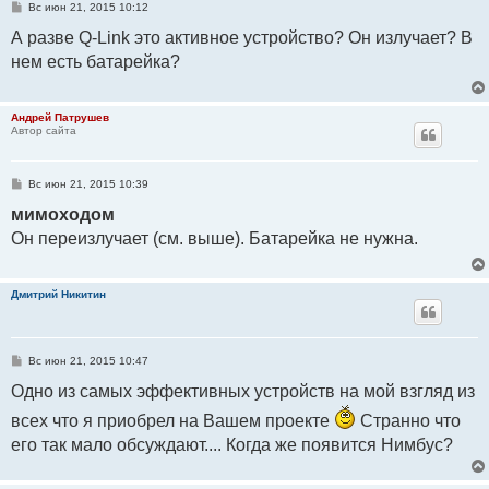
С
Вс июн 21, 2015 10:12
о
о
А разве Q-Link это активное устройство? Он излучает? В
б
нем есть батарейка?
щ
е
н
и
е
Андрей Патрушев
Автор сайта
С
Вс июн 21, 2015 10:39
о
о
мимоходом
б
Он переизлучает (см. выше). Батарейка не нужна.
щ
е
н
и
е
Дмитрий Никитин
С
Вс июн 21, 2015 10:47
о
о
Одно из самых эффективных устройств на мой взгляд из
б
щ
всех что я приобрел на Вашем проекте
Странно что
е
н
его так мало обсуждают.... Когда же появится Нимбус?
и
е