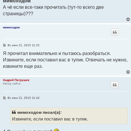
мимоходом
б
А чё если все-таки прочитать (тут-то всего две
щ
е
страницы)???
н
и
е
мимоходом
С
Вс июн 21, 2015 11:15
о
о
Я прочитал внимательно и пытаюсь разобраться.
б
Извините, если поставил вас в тупик. Отвечать не нужно,
щ
е
извините еще раз.
н
и
е
Андрей Патрушев
Автор сайта
С
Вс июн 21, 2015 11:16
о
о
б
щ
мимоходом писал(а):
е
Извините, если поставил вас в тупик.
н
и
е