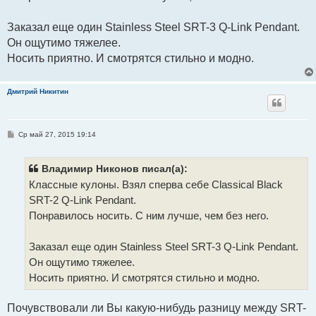
и
е
Заказал еще один Stainless Steel SRT-3 Q-Link Pendant.
Он ощутимо тяжелее.
Носить приятно. И смотрятся стильно и модно.
Дмитрий Никитин
С
Ср май 27, 2015 19:14
о
о
б
щ
Владимир Никонов писал(а):
е
Классные кулоны. Взял сперва себе Classical Black
н
и
SRT-2 Q-Link Pendant.
е
Понравилось носить. С ним лучше, чем без него.
Заказал еще один Stainless Steel SRT-3 Q-Link Pendant.
Он ощутимо тяжелее.
Носить приятно. И смотрятся стильно и модно.
Почувствовали ли Вы какую-нибудь разницу между SRT-