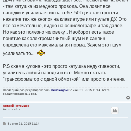
- там катушка из медного провода. Она ловит все
наводки и усиливает их на себе: 50Гц из электросети,
нажатие тех же кнопок на клавиатуре или пульте ДУ. Это
все замечательно, видно на осциллографе и так далее.
Но как это полезно человеку... Наоборот есть такое
понятие как электромагнитный шум и в санпин
определена его максимальная норма. Зачем этот шум
усиливать то...
P.S схема кулона - это просто катушка индуктивности,
усилитель любой наводки и все. Можно сказать
"трансформатор с одной обмоткой" или просто антенна
Последний раз редактировалось
мимоходом
Вс июн 21, 2015 11:14, всего
редактировалось 1 раз.
Андрей Патрушев
Автор сайта
С
Вс июн 21, 2015 11:14
о
о