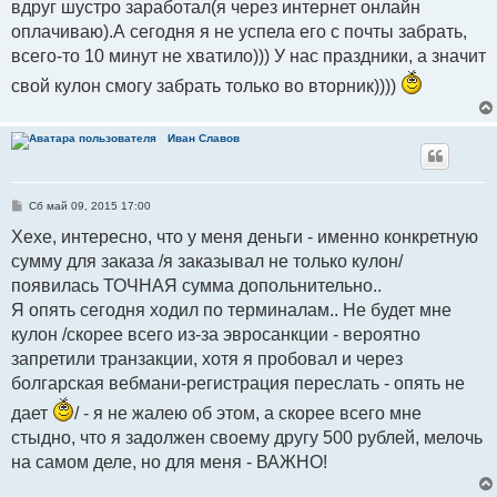
вдруг шустро заработал(я через интернет онлайн
е
оплачиваю).А сегодня я не успела его с почты забрать,
всего-то 10 минут не хватило))) У нас праздники, а значит
свой кулон смогу забрать только во вторник))))
Иван Славов
С
Сб май 09, 2015 17:00
о
о
Хехе, интересно, что у меня деньги - именно конкретную
б
сумму для заказа /я заказывал не только кулон/
щ
е
появилась ТОЧНАЯ сумма допольнительно..
н
и
Я опять сегодня ходил по терминалам.. Не будет мне
е
кулон /скорее всего из-за эвросанкции - вероятно
запретили транзакции, хотя я пробовал и через
болгарская вебмани-регистрация переслать - опять не
дает
/ - я не жалею об этом, а скорее всего мне
стыдно, что я задолжен своему другу 500 рублей, мелочь
на самом деле, но для меня - ВАЖНО!