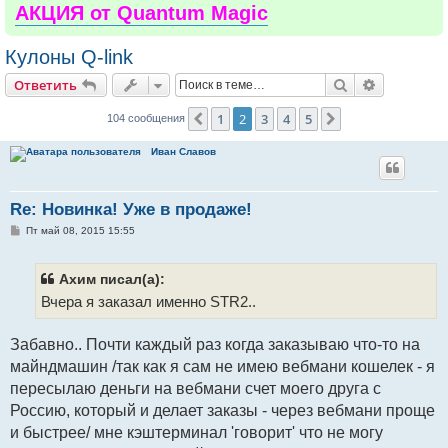
АКЦИЯ от Quantum Magic
Кулоны Q-link
Поиск
Расширен
Ответить
1
2
3
4
5
Пред.
След.
104 сообщения
Иван Славов
Re: Новинка! Уже в продаже!
С
Пт май 08, 2015 15:55
о
о
б
щ
Ахим писал(а):
е
Вчера я заказал именно STR2..
н
и
е
Забавно.. Почти каждый раз когда заказываю что-то на
майндмашин /так как я сам не имею вебмани кошелек - я
пересылаю деньги на вебмани счет моего друга с
Россию, который и делает заказы - через вебмани проще
и быстрее/ мне кэштерминал 'говорит' что не могу