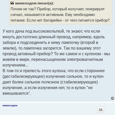
щ
мимоходом писал(а):
е
Почем не так? Прибор, который излучает, генерирует
н
и
сигнал, называется активным. Ему необходимо
е
питание. Если нет батарейки - от чего питается прибор?
У кого дача под высоковольткой, те знают, что если
кинуть достаточно длинный провод, например, вдоль
забора и подсоединить к нему лампочку (второй в
землю), то лампочка загорится. Так по вашему этот
провод активный прибор? То же самое и с кулоном - мы
живём в мире, перенасыщенном электромагнитным
излучением...
В том-то и прелесть этого кулона, что если стороннее
(дестабилизирующее) излучение сильное, то и кулон
дает более сильное полезное (стабилизирующее)
излучение, а если излучения нет, то и кулон "не
вмешивается".
мимоходом