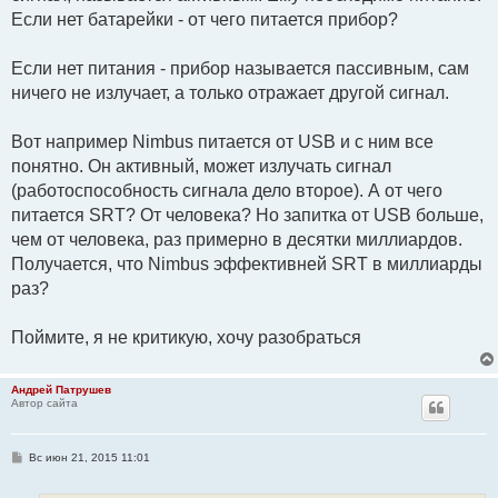
е
Если нет батарейки - от чего питается прибор?
н
и
е
Если нет питания - прибор называется пассивным, сам
ничего не излучает, а только отражает другой сигнал.
Вот например Nimbus питается от USB и с ним все
понятно. Он активный, может излучать сигнал
(работоспособность сигнала дело второе). А от чего
питается SRT? От человека? Но запитка от USB больше,
чем от человека, раз примерно в десятки миллиардов.
Получается, что Nimbus эффективней SRT в миллиарды
раз?
Поймите, я не критикую, хочу разобраться
Андрей Патрушев
Автор сайта
С
Вс июн 21, 2015 11:01
о
о
б