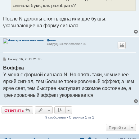
сигнала букв, как разобрать?
После N должны стоять одна или две буквы,
указывающие на форму сигнала.
Димас
Сотрудник mindmachine.ru
С
Пн апр 16, 2012 21:05
о
о
Воффка
б
У меня с формой сигнала N. Но опять таки, чем менее
щ
е
яркий сигнал, тем больше тренировочный эффект, а чем
н
и
ярче свет, тем быстрее наступает искомое состояние, а
е
тренировочный эффект укорачивается.
Ответить
9 сообщений • Страница
1
из
1
Перейти