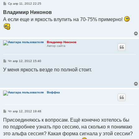
С
Ср апр 11, 2012 22:25
о
о
Владимир Никонов
б
щ
А если еще и яркость влупить на 70-75% примерно!
е
н
и
е
Владимир Никонов
Автор сайта
С
Чт апр 12, 2012 15:40
о
о
У меня яркость везде по полной стоит.
б
щ
е
н
и
е
Воффка
С
Чт апр 12, 2012 19:48
о
о
Присоединяюсь к вопросам. Ещё конечно хотелось бы
б
по подробнее узнать про сессию, на сколько я понимаю
щ
е
это альфа сессия? Какая форма сигнала у этой сессии?
н
и