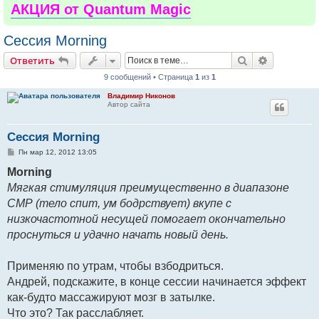
АКЦИЯ от Quantum Magic
Сессия Morning
Поиск
Расширен
Ответить
9 сообщений • Страница
1
из
1
Владимир Никонов
Автор сайта
Сессия Morning
С
Пн мар 12, 2012 13:05
о
о
Morning
б
Мягкая стимуляция преимущественно в диапазоне
щ
е
СМР (тело спит, ум бодрствует) вкупе с
н
и
низкочастотной несущей помогает окончательно
е
проснуться и удачно начать новый день.
Применяю по утрам, чтобы взбодриться.
Андрей, подскажите, в конце сессии начинается эффект
как-будто массажируют мозг в затылке.
Что это? Так расслабляет.