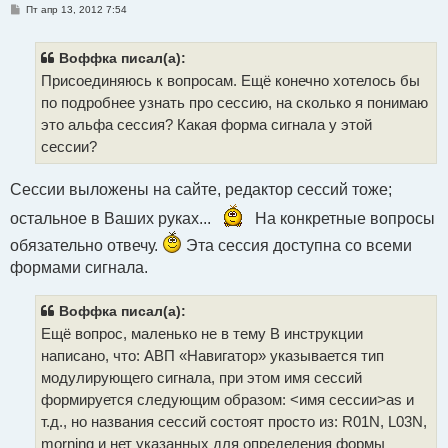
С
Пт апр 13, 2012 7:54
о
о
б
щ
Воффка писал(а):
е
Присоединяюсь к вопросам. Ещё конечно хотелось бы
н
и
по подробнее узнать про сессию, на сколько я понимаю
е
это альфа сессия? Какая форма сигнала у этой
сессии?
Сессии выложены на сайте, редактор сессий тоже;
остальное в Ваших руках...
На конкретные вопросы
обязательно отвечу.
Эта сессия доступна со всеми
формами сигнала.
Воффка писал(а):
Ещё вопрос, маленько не в тему В инструкции
написано, что: АВП «Навигатор» указывается тип
модулирующего сигнала, при этом имя сессий
формируется следующим образом: <имя сессии>as и
т.д., но названия сессий состоят просто из: R01N, L03N,
morning и нет указанных для определения формы