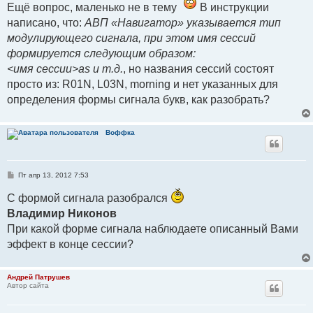
е
Ещё вопрос, маленько не в тему
В инструкции
написано, что:
АВП «Навигатор» указывается тип
модулирующего сигнала, при этом имя сессий
формируется следующим образом:
<имя сессии>as и т.д.
, но названия сессий состоят
просто из: R01N, L03N, morning и нет указанных для
определения формы сигнала букв, как разобрать?
Воффка
С
Пт апр 13, 2012 7:53
о
о
С формой сигнала разобрался
б
щ
Владимир Никонов
е
н
При какой форме сигнала наблюдаете описанный Вами
и
е
эффект в конце сессии?
Андрей Патрушев
Автор сайта