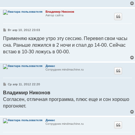
Владимир Никонов
Автор сайта
С
Вт апр 10, 2012 23:03
о
о
Применяю каждое утро эту сессию. Перевел свои часы
б
сна. Раньше ложился в 2 ночи и спал до 14-00. Сейчас
щ
е
встаю в 10-30 ложусь в 00-00.
н
и
е
Димас
Сотрудник mindmachine.ru
С
Ср апр 11, 2012 22:20
о
о
Владимир Никонов
б
Согласен, отличная программа, плюс еще и сон хорошо
щ
е
прогоняет.
н
и
е
Димас
Сотрудник mindmachine.ru