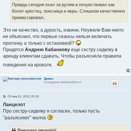
е
Правда сегодня ехал за рулем и почувствовал как
н
и
болит крестец, поясница и икры. Слишком качественно
е
промассировал,
Это не качество, а дурость, извини. Неужели Вам никто
не объяснил, что первые сеансы нельзя включать
прогонку, а только с остановкой?
Придется
Андрею Кабанкову
еще сестру сиделку в
аренду клиентам сдавать. Чтобы разъясняла правила
поведения на кровате.
Димас
Сотрудник mindmachine.ru
С
Сб янв 21, 2012 20:33
о
о
Ланцелот
б
Про сестру-сиделку я согласен, только пусть
щ
е
"разъясняет" молча
н
и
е
Ланцелот писал(а):