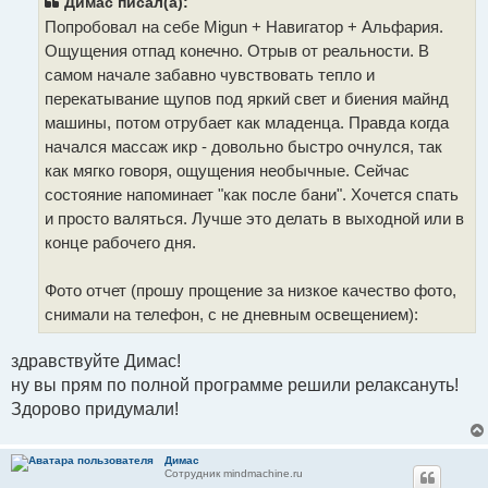
Димас писал(а):
е
Попробовал на себе Migun + Навигатор + Альфария.
н
и
Ощущения отпад конечно. Отрыв от реальности. В
е
самом начале забавно чувствовать тепло и
перекатывание щупов под яркий свет и биения майнд
машины, потом отрубает как младенца. Правда когда
начался массаж икр - довольно быстро очнулся, так
как мягко говоря, ощущения необычные. Сейчас
состояние напоминает "как после бани". Хочется спать
и просто валяться. Лучше это делать в выходной или в
конце рабочего дня.
Фото отчет (прошу прощение за низкое качество фото,
снимали на телефон, с не дневным освещением):
здравствуйте Димас!
ну вы прям по полной программе решили релаксануть!
Здорово придумали!
Димас
Сотрудник mindmachine.ru