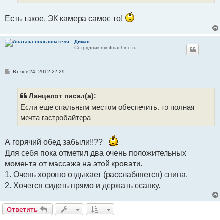
и
е
Есть такое, ЭК камера самое то!
Димас
Сотрудник mindmachine.ru
С
Вт янв 24, 2012 22:29
о
о
б
щ
Ланцелот писал(а):
е
Если еще спальным местом обеспечить, то полная
н
и
мечта гастробайтера
е
А горячий обед забыли!!??
Для себя пока отметил два очень положительных
момента от массажа на этой кровати.
1. Очень хорошо отдыхает (расслабляется) спина.
2. Хочется сидеть прямо и держать осанку.
Ответить