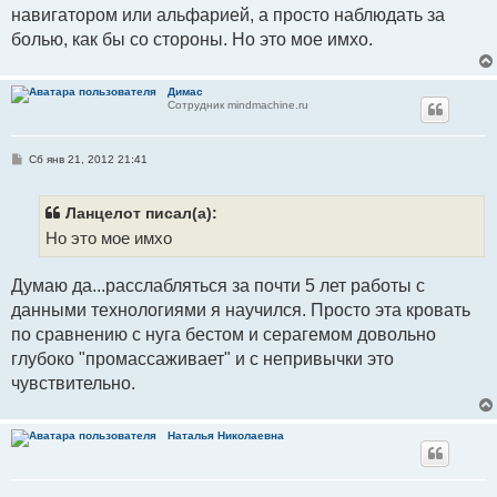
навигатором или альфарией, а просто наблюдать за
болью, как бы со стороны. Но это мое имхо.
Димас
Сотрудник mindmachine.ru
С
Сб янв 21, 2012 21:41
о
о
б
щ
Ланцелот писал(а):
е
Но это мое имхо
н
и
е
Думаю да...расслабляться за почти 5 лет работы с
данными технологиями я научился. Просто эта кровать
по сравнению с нуга бестом и серагемом довольно
глубоко "промассаживает" и с непривычки это
чувствительно.
Наталья Николаевна