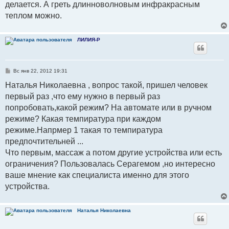
делается. А греть длинноволновым инфракрасным
теплом можно.
ЛИЛИЯ-Р
С
Вс янв 22, 2012 19:31
о
о
Наталья Николаевна , вопрос такой, пришел человек
б
первый раз ,что ему нужно в первый раз
щ
е
попробовать,какой режим? На автомате или в ручном
н
и
режиме? Какая темпиратура при каждом
е
режиме.Напрмер 1 такая то темпиратура
предпочтительней ...
Что первым, массаж а потом другие устройства или есть
ограничения? Пользовалась Серагемом ,но интересно
ваше мнение как специалиста именно для этого
устройства.
Наталья Николаевна