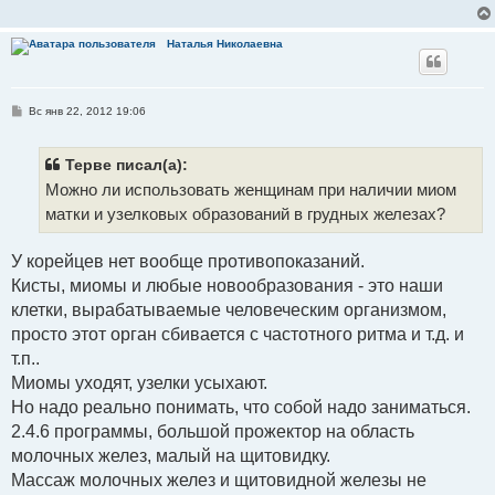
Наталья Николаевна
С
Вс янв 22, 2012 19:06
о
о
б
щ
Терве писал(а):
е
Можно ли использовать женщинам при наличии миом
н
и
матки и узелковых образований в грудных железах?
е
У корейцев нет вообще противопоказаний.
Кисты, миомы и любые новообразования - это наши
клетки, вырабатываемые человеческим организмом,
просто этот орган сбивается с частотного ритма и т.д. и
т.п..
Миомы уходят, узелки усыхают.
Но надо реально понимать, что собой надо заниматься.
2.4.6 программы, большой прожектор на область
молочных желез, малый на щитовидку.
Массаж молочных желез и щитовидной железы не