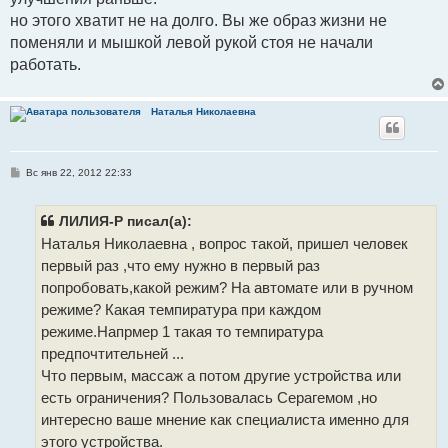
но этого хватит не на долго. Вы же образ жизни не
поменяли и мышкой левой рукой стоя не начали
работать.
Наталья Николаевна
С
Вс янв 22, 2012 22:33
о
о
б
щ
ЛИЛИЯ-Р писал(а):
е
Наталья Николаевна , вопрос такой, пришел человек
н
и
первый раз ,что ему нужно в первый раз
е
попробовать,какой режим? На автомате или в ручном
режиме? Какая темпиратура при каждом
режиме.Напрмер 1 такая то темпиратура
предпочтительней ...
Что первым, массаж а потом другие устройства или
есть ограничения? Пользовалась Серагемом ,но
интересно ваше мнение как специалиста именно для
этого устройства.