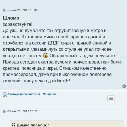
С
Сб янв 21, 2012 13:33
о
о
Шломо
б
здравствуйте!
щ
е
Да уж...не думал что так отрубит,заснул в метро и
н
и
проехал 3 станции мимо своей, пришел домой и
е
отрубился на сессии ДПДГ сидя с прямой спиной и
открытыми
глазами,чуть со стула не упал,точноее
упал,но не совсем
Обалденный тандем получился!
Правда сегодня ехал за рулем и почувствовал как болит
крестец, поясница и икры. Слишком качественно
промассировал, даже при выключенном подогреве
сидений спину пекло дай БожЕ!
Ланцелот
С
Сб янв 21, 2012 20:27
о
о
б
щ
Димас писал(а):