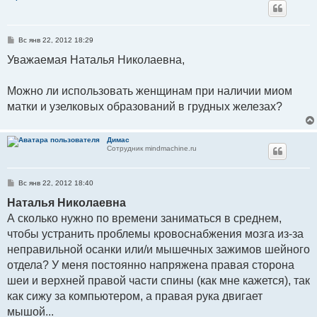
С
Вс янв 22, 2012 18:29
о
о
Уважаемая Наталья Николаевна,
б
щ
е
Можно ли использовать женщинам при наличии миом
н
и
матки и узелковых образований в грудных железах?
е
Димас
Сотрудник mindmachine.ru
С
Вс янв 22, 2012 18:40
о
о
Наталья Николаевна
б
А сколько нужно по времени заниматься в среднем,
щ
е
чтобы устранить проблемы кровоснабжения мозга из-за
н
и
неправильной осанки или/и мышечных зажимов шейного
е
отдела? У меня постоянно напряжена правая сторона
шеи и верхней правой части спины (как мне кажется), так
как сижу за компьютером, а правая рука двигает
мышой...