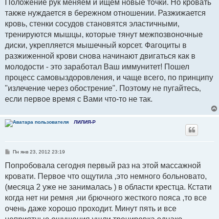
Положение рук меняем и ищем новые точки. Но кровать
также нуждается в бережном отношении. Разжижается
кровь, стенки сосудов становятся эластичными,
тренируются мышцы, которые тянут межпозвоночные
диски, укрепляется мышечный корсет. Фагоциты в
разжиженной крови снова начинают двигаться как в
молодости - это заработал Ваш иммунитет! Пошел
процесс самовыздоровления, и чаще всего, по принципу
"излечение через обострение". Поэтому не пугайтесь,
если первое время с Вами что-то не так.
ЛИЛИЯ-Р
С
Пн янв 23, 2012 23:19
о
о
Попробовала сегодня первый раз на этой массажной
б
кровати. Первое что ощутила ,это немного больновато,
щ
е
(месяца 2 уже не занималась ) в области крестца. Кстати
н
и
когда нет ни ремня ,ни брючного жесткого пояса ,то все
е
очень даже хорошо проходит. Минут пять и все