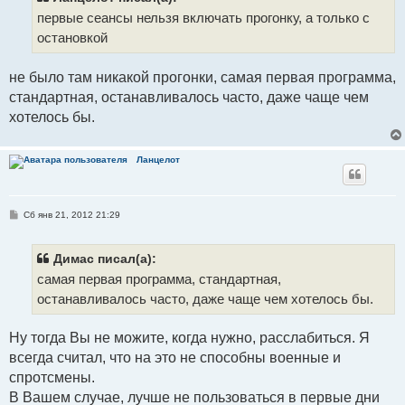
первые сеансы нельзя включать прогонку, а только с
остановкой
не было там никакой прогонки, самая первая программа,
стандартная, останавливалось часто, даже чаще чем
хотелось бы.
Ланцелот
С
Сб янв 21, 2012 21:29
о
о
б
щ
Димас писал(а):
е
самая первая программа, стандартная,
н
и
останавливалось часто, даже чаще чем хотелось бы.
е
Ну тогда Вы не можите, когда нужно, расслабиться. Я
всегда считал, что на это не способны военные и
спротсмены.
В Вашем случае, лучше не пользоваться в первые дни