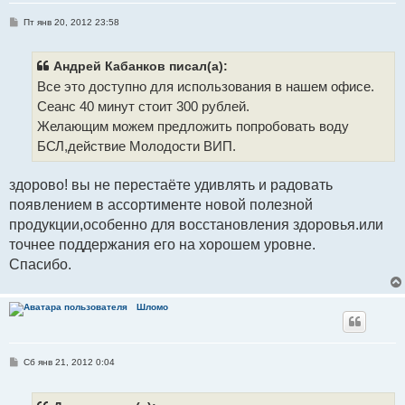
С
Пт янв 20, 2012 23:58
о
о
б
щ
Андрей Кабанков писал(а):
е
Все это доступно для использования в нашем офисе.
н
и
Сеанс 40 минут стоит 300 рублей.
е
Желающим можем предложить попробовать воду
БСЛ,действие Молодости ВИП.
здорово! вы не перестаёте удивлять и радовать
появлением в ассортименте новой полезной
продукции,особенно для восстановления здоровья.или
точнее поддержания его на хорошем уровне.
Спасибо.
Шломо
С
Сб янв 21, 2012 0:04
о
о
б
щ