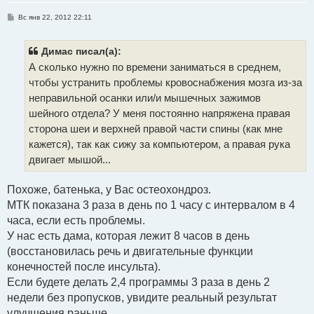
С
Вс янв 22, 2012 22:11
о
о
б
щ
Димас писал(а):
е
А сколько нужно по времени заниматься в среднем,
н
и
чтобы устранить проблемы кровоснабжения мозга из-за
е
неправильной осанки или/и мышечных зажимов
шейного отдела? У меня постоянно напряжена правая
сторона шеи и верхней правой части спины (как мне
кажется), так как сижу за компьютером, а правая рука
двигает мышой...
Похоже, батенька, у Вас остеохондроз.
МТК показана 3 раза в день по 1 часу с интервалом в 4
часа, если есть проблемы.
У нас есть дама, которая лежит 8 часов в день
(восстановилась речь и двигательные функции
конечностей после инсульта).
Если будете делать 2,4 программы 3 раза в день 2
недели без пропусков, увидите реальный результат
улучшения раньше.