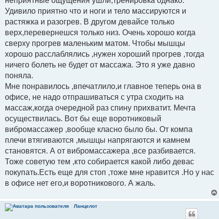
неприятные ощущения ушли,тренировка однако.
Удивило приятно что и ноги и тело массируются и
растяжка и разогрев. В другом девайсе только
верх,перевернешся только низ. Очень хорошо когда
сверху прогрев маленьким матом. Чтобы мышцы
хорошо расслаблялись ,нужен хороший прогрев ,тогда
ничего болеть не будет от массажа. Это я уже давно
поняла.
Мне понравилось ,впечатлило,и главное теперь она в
офисе, не надо отпрашиваться с утра сходить на
массаж,когда очередной раз спину прихватит. Мечта
осуществилась. Вот бы еще воротниковый
вибромассажер ,вообще класно было бы. От компа
плечи втягиваются ,мышцы напрягаются и камнем
становятся. А от вибромассажера ,все разбивается.
Тоже советую тем ,кто собирается какой либо девас
покупать.Есть еще для стоп ,тоже мне нравится .Но у нас
в офисе нет его,и воротникового. А жаль.
Ланцелот