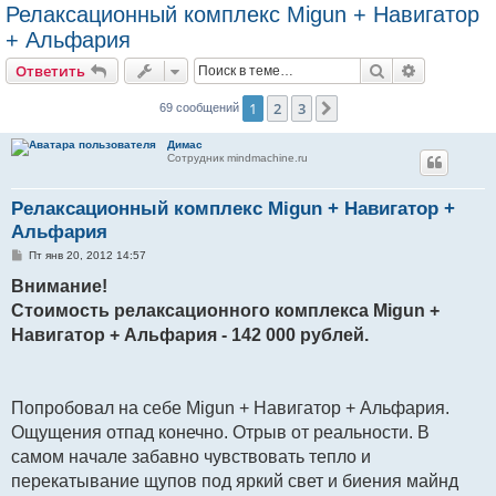
Релаксационный комплекс Migun + Навигатор
+ Альфария
Поиск
Расширен
Ответить
1
2
3
След.
69 сообщений
Димас
Сотрудник mindmachine.ru
Релаксационный комплекс Migun + Навигатор +
Альфария
С
Пт янв 20, 2012 14:57
о
о
Внимание!
б
Стоимость релаксационного комплекса Migun +
щ
е
Навигатор + Альфария - 142 000 рублей.
н
и
е
Попробовал на себе Migun + Навигатор + Альфария.
Ощущения отпад конечно. Отрыв от реальности. В
самом начале забавно чувствовать тепло и
перекатывание щупов под яркий свет и биения майнд