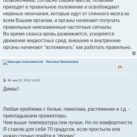
позвоночника, согласно Вашей массы, позвонки
приходят в правильное положение и освобождают
нервные окончания, которые идут от спинного мозга ко
всем Вашим органам, и органы начинают получать
правильные неискаженные частотные сигналы.
Во время сеанса кровь разжижается, ускоряется
движение жидкостных сред, внешние и внутренние
органы начинают "вспоминать" как работать правильно.
Наталья Николаевна
С
Вс янв 22, 2012 14:32
о
о
Димас!
б
щ
е
н
и
Любая проблема с болью, гематома, растяжение и т.д. -
е
прикладываем прожекторы.
Чем выше температура,тем лучше. Но по комфортности.
Я ставлю для себя 70 градусов, если простыла или
нужно срочно прийти в "форму".