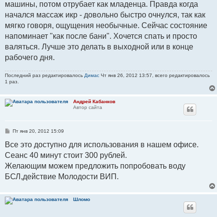
машины, потом отрубает как младенца. Правда когда
начался массаж икр - довольно быстро очнулся, так как
мягко говоря, ощущения необычные. Сейчас состояние
напоминает "как после бани". Хочется спать и просто
валяться. Лучше это делать в выходной или в конце
рабочего дня.
Последний раз редактировалось
Димас
Чт янв 26, 2012 13:57, всего редактировалось
1 раз.
Андрей Кабанков
Автор сайта
С
Пт янв 20, 2012 15:09
о
о
Все это доступно для использования в нашем офисе.
б
Сеанс 40 минут стоит 300 рублей.
щ
е
Желающим можем предложить попробовать воду
н
и
БСЛ,действие Молодости ВИП.
е
Шломо