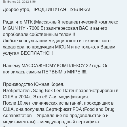
С
Вс янв 22, 2012 8:56
о
о
Доброе утро, ПРОДВИНУТАЯ ПУБЛИКА!
б
щ
е
Рада, что МТК (Массажный терапевтический комплекс
н
и
MIGUN HY - 7000 Е) заинтересовал ВАС и вы его
е
опробовали собственным телом!!!
Любые консультации медицинского и технического
характера по продукции МIGUN и не только, к Вашим
услугам БЕСПЛАТНО!!!
Нашему МАССАЖНОМУ КОМПЛЕКСУ 22 года.Он
появилась самым ПЕРВЫМ в МИРЕ!!!!!.
Производство Южная Корея.
Изобретатель Sang Bok Lee.Патент зарегистрирован в
США в 2004г.. Это её 7-ая модификация.
После 10 лет клинических испытаний, проходящих в
США, она получила Сертификат FDA (Food and Drug
Administration – Управление по продовольствию и
медикаментам) – международный сертификат