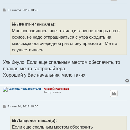
С
Вт янв 24, 2012 18:23
о
о
б
щ
ЛИЛИЯ-Р писал(а):
е
Мне понравилось ,впечатлило,и главное теперь она в
н
и
офисе, не надо отпрашиваться с утра сходить на
е
массаж,когда очередной раз спину прихватит. Мечта
осуществилась.
Улыбнуло. Если еще спальным местом обеспечить, то
полная мечта гастробайтера.
Хороший у Вас начальник, мало таких.
Андрей Кабанков
Автор сайта
С
Вт янв 24, 2012 18:50
о
о
б
щ
Ланцелот писал(а):
е
Если еще спальным местом обеспечить
н