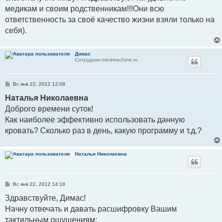
медикам и своим родственникам!!!Они всю
ответственность за своё качество жизни взяли только на
себя).
Димас
Сотрудник mindmachine.ru
С
Вс янв 22, 2012 12:08
о
о
Наталья Николаевна
б
Доброго времени суток!
щ
е
Как наиболее эффективно использовать данную
н
и
кровать? Сколько раз в день, какую программу и т.д.?
е
Наталья Николаевна
С
Вс янв 22, 2012 14:18
о
о
Здравствуйте, Димас!
б
Начну отвечать и давать расшифровку Вашим
щ
е
тактильным ощущениям:
н