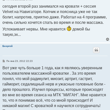
о
о
сегодня второй раз занимался на кровати + сессия
б
Velvet на Навигаторе. Копчик и поясница уже не так
щ
е
болит, напротив, приятно даже. Работал на 4 программе,
н
и
очень сильно хочется спать во время и после массажа.
е
Успокаивает нервы. Мне нравится
домой бы
такую,эх...
Бсергей
С
Пн янв 23, 2012 22:23
о
о
Вот уже чуть больше 1 года, как я являюсь уверенным
б
пользователем массажной кроватки . За это время
щ
е
понял, что мой радикулит, миозит, артрит, гастрит,
н
и
гайморит, седалищный нерв и ужасные головные боли -
е
дело прошлого. Изучил процессы, которые происходят
во мне во время сеанса на МТК "МИГАН". Мне нравится
то, что я понимаю всё, что со мной происходит! И
никакой магии! С кроваткой я научился сотрудничать!