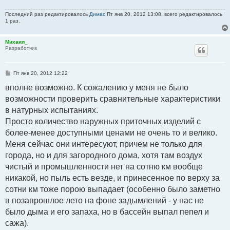
Последний раз редактировалось
Димас
Пт янв 20, 2012 13:08, всего редактировалось
1 раз.
Михаил_
Разработчик
С
Пт янв 20, 2012 12:22
о
о
вполне возможно. К сожалению у меня не было
б
возможности проверить сравнительные характеристики
щ
е
в натурных испытаниях.
н
и
Просто количество наружных приточных изделий с
е
более-менее доступными ценами не очень то и велико.
Меня сейчас они интересуют, причем не только для
города, но и для загородного дома, хотя там воздух
чистый и промышленности нет на сотню км вообще
никакой, но пыль есть везде, и принесенное по верху за
сотни км тоже порою выпадает (особенно было заметно
в позапрошлое лето на фоне задымлений - у нас не
было дыма и его запаха, но в бассейн выпал пепел и
сажа).