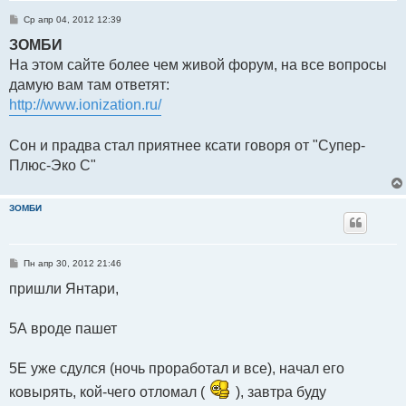
С
Ср апр 04, 2012 12:39
о
о
ЗОМБИ
б
На этом сайте более чем живой форум, на все вопросы
щ
е
дамую вам там ответят:
н
и
http://www.ionization.ru/
е
Сон и прадва стал приятнее ксати говоря от "Супер-
Плюс-Эко C"
ЗОМБИ
С
Пн апр 30, 2012 21:46
о
о
пришли Янтари,
б
щ
е
5А вроде пашет
н
и
е
5Е уже сдулся (ночь проработал и все), начал его
ковырять, кой-чего отломал (
), завтра буду