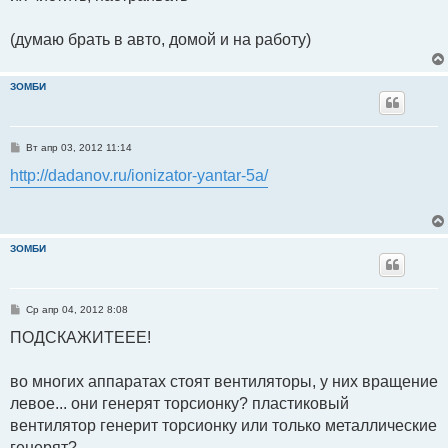
(думаю брать в авто, домой и на работу)
ЗОМБИ
С
Вт апр 03, 2012 11:14
о
о
http://dadanov.ru/ionizator-yantar-5a/
б
щ
е
н
и
е
ЗОМБИ
С
Ср апр 04, 2012 8:08
о
о
ПОДСКАЖИТЕЕЕ!
б
щ
е
во многих аппаратах стоят вентиляторы, у них вращение
н
и
левое... они генерят торсионку? пластиковый
е
вентилятор генерит торсионку или только металлические
генерят?