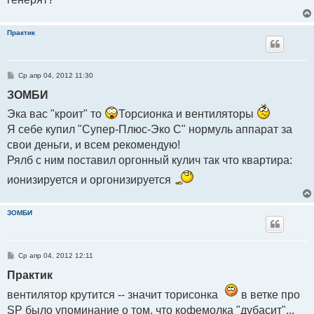
Практик
С
Ср апр 04, 2012 11:30
о
о
ЗОМБИ
б
щ
Эка вас "кроит" то
Торсионка и вентиляторы
е
н
Я себе купил "Супер-Плюс-Эко C" нормуль аппарат за
и
е
свои деньги, и всем рекомендую!
Рялб с ним поставил оргонный кулич так что квартира:
ионизируется и оргонизируется
ЗОМБИ
С
Ср апр 04, 2012 12:11
о
о
Практик
б
щ
вентилятор крутится -- значит торисонка
в ветке про
е
н
SP было упоминание о том, что кофемолка "дубасит"...
и