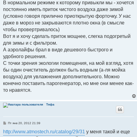
В нормальном режиме к которому привыкли мы - хочется
постоянно иметь приток чистого воздуха даже зимой
(условно говоря прилично приоткрытую форточку. У нас
даже в мороз не закрываются плотно окна (в смысле
чтобы провертривалось)
Вот я и хочу сделать приток мощнее, слегка подогретый
для зимы и с фильтром.
А аэролайфы брал в виде дешевого быстрого и
удобного решения.
С точки зрения экологии помещения, на мой взгляд, хотя
бы один очиститель должен быть водным (а-ля мойка
воздуха) для увлажнения дополнительного. Можно
конечно поставить парогенератор, но мне они менее как-
то нравятся.
Тяфа
С
Пт янв 20, 2012 21:39
о
о
http://www.atmostech.ru/catalog/29/31
у меня такой и еще
б