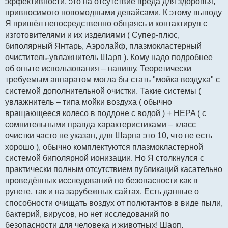
эффективности, это на отсутствие вреда для здоровья,
привносимого новомодными девайсами. К этому выводу
Я пришёл непосредственно общаясь и контактируя с
изготовителями и их изделиями ( Супер-плюс,
биполярный Янтарь, Аэролайф, плазмокластерный
очиститель-увлажнитель Шарп ). Кому надо подробнее
об опыте использования – напишу. Теоретически
требуемым аппаратом могла бы стать "мойка воздуха" с
системой дополнительной очистки. Такие системы (
увлажнитель – типа мойки воздуха ( обычно
вращающееся колесо в поддоне с водой ) + HEPA ( с
сомнительными правда характеристиками – класс
очистки часто не указан, для Шарпа это 10, что не есть
хорошо ), обычно комплектуются плазмокластерной
системой биполярной ионизации. Но Я столкнулся с
практически полным отсутствием публикаций касательно
проведённых исследований по безопасности как в
рунете, так и на зарубежных сайтах. Есть данные о
способности очищать воздух от полютантов в виде пыли,
бактерий, вирусов, но нет исследований по
безопасности для человека и животных! Шарп,