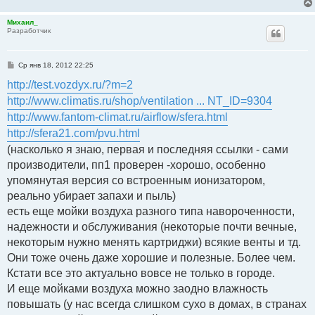
Михаил_
Разработчик
С
Ср янв 18, 2012 22:25
о
о
http://test.vozdyx.ru/?m=2
б
щ
http://www.climatis.ru/shop/ventilation ... NT_ID=9304
е
http://www.fantom-climat.ru/airflow/sfera.html
н
и
http://sfera21.com/pvu.html
е
(насколько я знаю, первая и последняя ссылки - сами
производители, пп1 проверен -хорошо, особенно
упомянутая версия со встроенным ионизатором,
реально убирает запахи и пыль)
есть еще мойки воздуха разного типа навороченности,
надежности и обслуживания (некоторые почти вечные,
некоторым нужно менять картриджи) всякие венты и тд.
Они тоже очень даже хорошие и полезные. Более чем.
Кстати все это актуально вовсе не только в городе.
И еще мойками воздуха можно заодно влажность
повышать (у нас всегда слишком сухо в домах, в странах