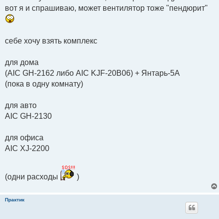
е
вот я и спрашиваю, может вентилятор тоже "пендюрит"
себе хочу взять комплекс
для дома
(AIC GH-2162 либо AIC KJF-20B06) + Янтарь-5А
(пока в одну комнату)
для авто
AIC GH-2130
для офиса
AIC XJ-2200
(одни расходы
)
Практик