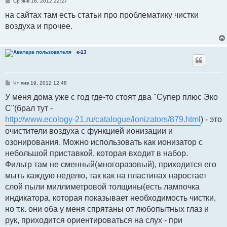
С
Ср янв 18, 2012 22:27
о
о
на сайтах там есть статьи про проблематику чистки
б
воздуха и прочее.
щ
е
н
и
е
к-13
С
Чт янв 19, 2012 12:48
о
о
У меня дома уже с год где-то стоят два "Супер плюс Эко
б
С"(брал тут -
щ
е
http://www.ecology-21.ru/catalogue/ionizators/879.html
) - это
н
и
очистители воздуха с функцией ионизации и
е
озонирования. Можно использовать как ионизатор с
небольшой приставкой, которая входит в набор.
Фильтр там не сменный(многоразовый), приходится его
мыть каждую неделю, так как на пластинах наростает
слой пыли миллиметровой толщины(есть лампочка
индикатора, которая показывает необходимость чистки,
но т.к. они оба у меня спрятаны от любопытных глаз и
рук, приходится ориентироваться на слух - при