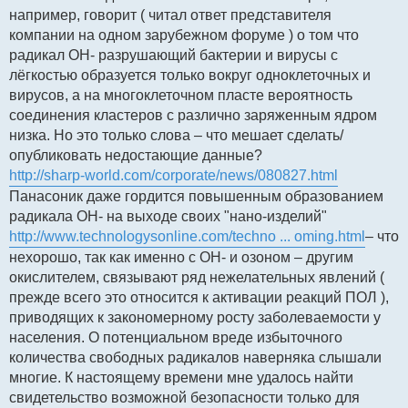
например, говорит ( читал ответ представителя
компании на одном зарубежном форуме ) о том что
радикал OH- разрушающий бактерии и вирусы с
лёгкостью образуется только вокруг одноклеточных и
вирусов, а на многоклеточном пласте вероятность
соединения кластеров с различно заряженным ядром
низка. Но это только слова – что мешает сделать/
опубликовать недостающие данные?
http://sharp-world.com/corporate/news/080827.html
Панасоник даже гордится повышенным образованием
радикала ОН- на выходе своих "нано-изделий"
http://www.technologysonline.com/techno ... oming.html
– что
нехорошо, так как именно с ОН- и озоном – другим
окислителем, связывают ряд нежелательных явлений (
прежде всего это относится к активации реакций ПОЛ ),
приводящих к закономерному росту заболеваемости у
населения. О потенциальном вреде избыточного
количества свободных радикалов наверняка слышали
многие. К настоящему времени мне удалось найти
свидетельство возможной безопасности только для