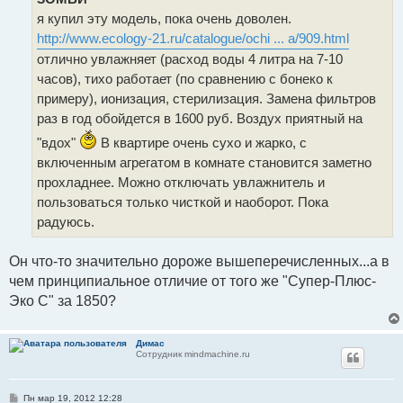
и
я купил эту модель, пока очень доволен.
е
http://www.ecology-21.ru/catalogue/ochi ... a/909.html
отлично увлажняет (расход воды 4 литра на 7-10
часов), тихо работает (по сравнению с бонеко к
примеру), ионизация, стерилизация. Замена фильтров
раз в год обойдется в 1600 руб. Воздух приятный на
"вдох"
В квартире очень сухо и жарко, с
включенным агрегатом в комнате становится заметно
прохладнее. Можно отключать увлажнитель и
пользоваться только чисткой и наоборот. Пока
радуюсь.
Он что-то значительно дороже вышеперечисленных...а в
чем принципиальное отличие от того же "Супер-Плюс-
Эко C" за 1850?
Димас
Сотрудник mindmachine.ru
С
Пн мар 19, 2012 12:28