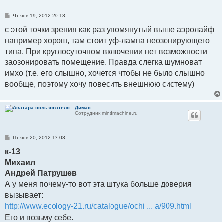
С
Чт янв 19, 2012 20:13
о
о
с этой точки зрения как раз упомянутый выше аэролайф
б
например хорош, там стоит уф-лампа неозонирующего
щ
е
типа. При круглосуточном включении нет возможности
н
и
заозонировать помещение. Правда слегка шумноват
е
имхо (т.е. его слышно, хочется чтобы не было слышно
вообще, поэтому хочу повесить внешнюю систему)
Димас
Сотрудник mindmachine.ru
С
Пт янв 20, 2012 12:03
о
о
к-13
б
Михаил_
щ
е
Андрей Патрушев
н
и
А у меня почему-то вот эта штука больше доверия
е
вызывает:
http://www.ecology-21.ru/catalogue/ochi ... a/909.html
Его и возьму себе.