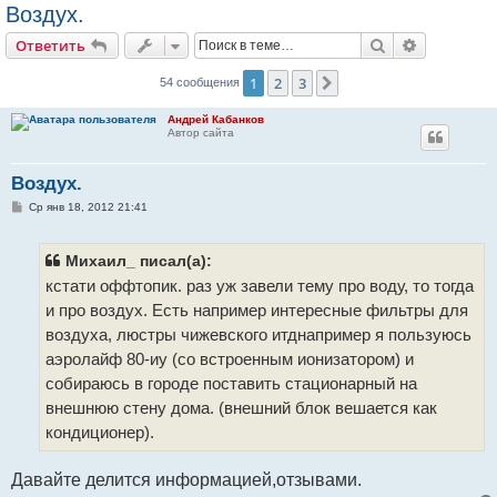
Воздух.
Поиск
Расширен
Ответить
1
2
3
След.
54 сообщения
Андрей Кабанков
Автор сайта
Воздух.
С
Ср янв 18, 2012 21:41
о
о
б
щ
Михаил_ писал(а):
е
кстати оффтопик. раз уж завели тему про воду, то тогда
н
и
и про воздух. Есть например интересные фильтры для
е
воздуха, люстры чижевского итднапример я пользуюсь
аэролайф 80-иу (со встроенным ионизатором) и
собираюсь в городе поставить стационарный на
внешнюю стену дома. (внешний блок вешается как
кондиционер).
Давайте делится информацией,отзывами.