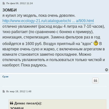
С
Пн фев 06, 2012 11:24
о
о
ЗОМБИ
б
я купил эту модель, пока очень доволен.
щ
е
http://www.ecology-21.ru/catalogue/ochi ... a/909.html
н
и
отлично увлажняет (расход воды 4 литра на 7-10 часов),
е
тихо работает (по сравнению с бонеко к примеру),
ионизация, стерилизация. Замена фильтров раз в год
обойдется в 1600 руб. Воздух приятный на "вдох"
В
квартире очень сухо и жарко, с включенным агрегатом в
комнате становится заметно прохладнее. Можно
отключать увлажнитель и пользоваться только чисткой и
наоборот. Пока радуюсь.
Сузи
С
Вс мар 18, 2012 1:48
о
о
б
щ
Димас писал(а):
е
ЗОМБИ
н