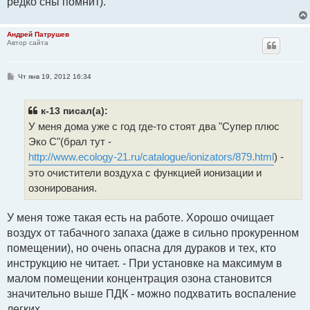
редко сны помнит).
Андрей Патрушев
Автор сайта
С
Чт янв 19, 2012 16:34
о
о
б
щ
к-13 писал(а):
е
У меня дома уже с год где-то стоят два "Супер плюс
н
и
Эко С"(брал тут -
е
http://www.ecology-21.ru/catalogue/ionizators/879.html
) -
это очистители воздуха с функцией ионизации и
озонирования.
У меня тоже такая есть на работе. Хорошо очищает
воздух от табачного запаха (даже в сильно прокуренном
помещении), но очень опасна для дураков и тех, кто
инструкцию не читает. - При установке на максимум в
малом помещении концентрация озона становится
значительно выше ПДК - можно подхватить воспаление
легких.