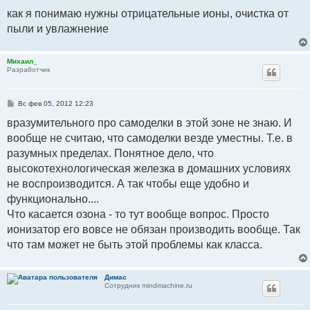
как я понимаю нужны отрицательные ионы, очистка от
пыли и увлажнение
Михаил_
Разработчик
С
Вс фев 05, 2012 12:23
о
о
вразумительного про самоделки в этой зоне не знаю. И
б
вообще не считаю, что самоделки везде уместны. Т.е. в
щ
е
разумных пределах. Понятное дело, что
н
и
высокотехнологическая железка в домашних условиях
е
не воспроизводится. А так чтобы еще удобно и
функционально....
Что касается озона - то тут вообще вопрос. Просто
ионизатор его вовсе не обязан производить вообще. Так
что там может не быть этой проблемы как класса.
Димас
Сотрудник mindmachine.ru