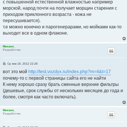
с повышенной естественной влажностью например
морской, народ почти на получает морщин старения с
приходом приклонного возраста - кожа не
пересушивается).
т.е можно конечно и парогенерарами, но мойками как-то
выходит все в одном флаконе.
Михаил_
Разработчик
С
Ср янв 18, 2012 22:26
о
о
вот это мой
http://test.vozdyx.ru/index.php?m=4&t=17
б
щ
почему-то с первой страницы сайта его не найти
е
К нему хорошо сразу брать сменные верхние фильтры
н
и
(дешевые, срок службы от нескольких месяцев до года и
е
более, смотря как часто включать).
Михаил_
Разработчик