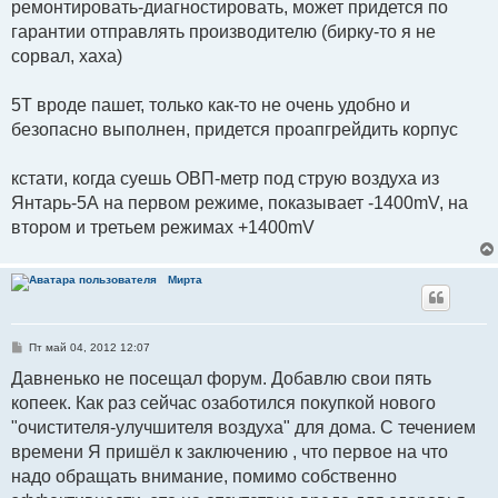
ремонтировать-диагностировать, может придется по
гарантии отправлять производителю (бирку-то я не
сорвал, хаха)
5Т вроде пашет, только как-то не очень удобно и
безопасно выполнен, придется проапгрейдить корпус
кстати, когда суешь ОВП-метр под струю воздуха из
Янтарь-5А на первом режиме, показывает -1400mV, на
втором и третьем режимах +1400mV
Мирта
С
Пт май 04, 2012 12:07
о
о
Давненько не посещал форум. Добавлю свои пять
б
копеек. Как раз сейчас озаботился покупкой нового
щ
е
"очистителя-улучшителя воздуха" для дома. С течением
н
и
времени Я пришёл к заключению , что первое на что
е
надо обращать внимание, помимо собственно