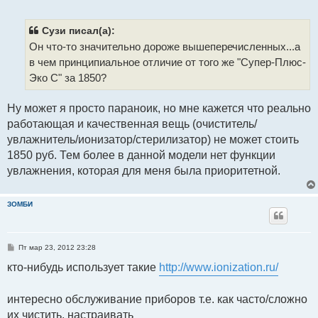
о
о
б
щ
Сузи писал(а):
е
Он что-то значительно дороже вышеперечисленных...а
н
и
в чем принципиальное отличие от того же "Супер-Плюс-
е
Эко C" за 1850?
Ну может я просто параноик, но мне кажется что реально
работающая и качественная вещь (очиститель/
увлажнитель/ионизатор/стерилизатор) не может стоить
1850 руб. Тем более в данной модели нет функции
увлажнения, которая для меня была приоритетной.
ЗОМБИ
С
Пт мар 23, 2012 23:28
о
о
кто-нибудь использует такие
http://www.ionization.ru/
б
щ
е
интересно обслуживание приборов т.е. как часто/сложно
н
и
их чистить, настраивать
е