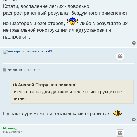
Кстати, воспаление легких - довольно
распространенный результат бездумного применения
ионизаторов и озонаторов,
либо в результате их
неправильной конструкциии или(и) установки и
настройки...
к-13
С
Чт янв 19, 2012 18:02
о
о
б
щ
Андрей Патрушев писал(а):
е
очень опасна для дураков и тех, кто инструкцию не
н
и
читает
е
Ну, так сдуру можно и витаминками отравиться
Михаил_
Разработчик