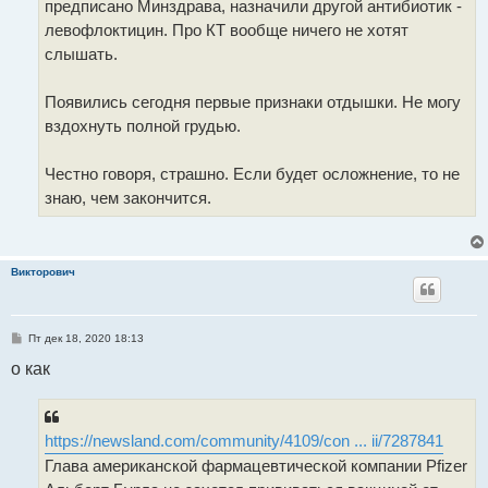
предписано Минздрава, назначили другой антибиотик -
левофлоктицин. Про КТ вообще ничего не хотят
слышать.
Появились сегодня первые признаки отдышки. Не могу
вздохнуть полной грудью.
Честно говоря, страшно. Если будет осложнение, то не
знаю, чем закончится.
Викторович
С
Пт дек 18, 2020 18:13
о
о
о как
б
щ
е
н
и
https://newsland.com/community/4109/con ... ii/7287841
е
Глава американской фармацевтической компании Pfizer