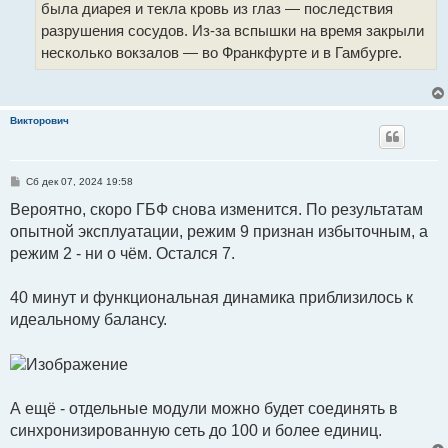
была диарея и текла кровь из глаз — последствия
разрушения сосудов. Из-за вспышки на время закрыли
несколько вокзалов — во Франкфурте и в Гамбурге.
Викторович
С
Сб дек 07, 2024 19:58
о
о
Вероятно, скоро ГБФ снова изменится. По результатам
б
опытной эксплуатации, режим 9 признан избыточным, а
щ
е
режим 2 - ни о чём. Остался 7.
н
и
е
40 минут и функциональная динамика приблизилось к
идеальному балансу.
А ещё - отдельные модули можно будет соединять в
синхронизированную сеть до 100 и более единиц.