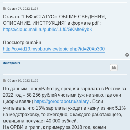
С
Ср дек 07, 2022 11:54
о
о
Скачать "ГБФ «СТАТУС». ОБЩИЕ СВЕДЕНИЯ,
б
ОПИСАНИЕ, ИНСТРУКЦИЯ" в формате pdf :
щ
е
https://cloud.mail.ru/public/LLf6/GKMfe9ybK
н
и
е
Просмотр онлайн
http://covid19.mybb.ru/viewtopic.php?id=20#p300
Викторович
С
Сб дек 10, 2022 11:25
о
о
По данным ГородРабот.ру, средняя зарплата в России за
б
2022 год ‒ 58 256 рублей чистыми (уж не знаю, где они
щ
е
цифры взяли)
https://gorodrabot.ru/salary
. Если
н
и
учитывать, что 13% зарплаты уходит в казну, из них 5.1%
е
на медстраховку, то ежегодно, с каждого работающего,
медицина получает 40 000 рублей.
На ОРВИ и грипп, к примеру за 2018 год, всеми