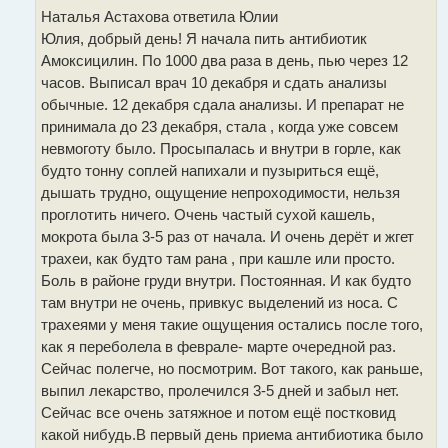
Наталья Астахова ответила Юлии
Юлия, добрый день! Я начала пить антибиотик
Амоксицилин. По 1000 два раза в день, пью через 12
часов. Выписал врач 10 декабря и сдать анализы
обычные. 12 декабря сдала анализы. И препарат не
принимала до 23 декабря, стала , когда уже совсем
невмоготу было. Просыпалась и внутри в горле, как
будто тонну соплей напихали и пузыриться ещё,
дышать трудно, ощущение непроходимости, нельзя
проглотить ничего. Очень частый сухой кашель,
мокрота была 3-5 раз от начала. И очень дерёт и жгет
трахеи, как будто там рана , при кашле или просто.
Боль в районе груди внутри. Постоянная. И как будто
там внутри не очень, привкус выделений из носа. С
трахеями у меня такие ощущения остались после того,
как я переболела в феврале- марте очередной раз.
Сейчас полегче, но посмотрим. Вот такого, как раньше,
выпил лекарство, пролечился 3-5 дней и забыл нет.
Сейчас все очень затяжное и потом ещё постковид
какой нибудь.В первый день приема антибиотика было