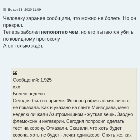
С
Вс дек 13, 2020 11:09
о
о
Человеку заранее сообщили, что можно не болеть. Но он
б
презрел.
щ
е
Теперь заболел
непонятно чем
, но его пытаются убить
н
и
по ковидному протоколу.
е
А он только ждёт.
Сообщений: 1,925
ххх
Болею неделю.
Сегодня был на приеме. Флюорография лёгких ничего
не показала. Как и указано на сайте Минздрава, меня
неделю пичкали Азитромицином - жуткая вещь. Заодно
флемоксин и ингаверин. Сегодня попросил сделать
тест на корону. Отказали. Сказали, что хоть будет
корона, хоть не будет - лечат одинаково. Опять же, как