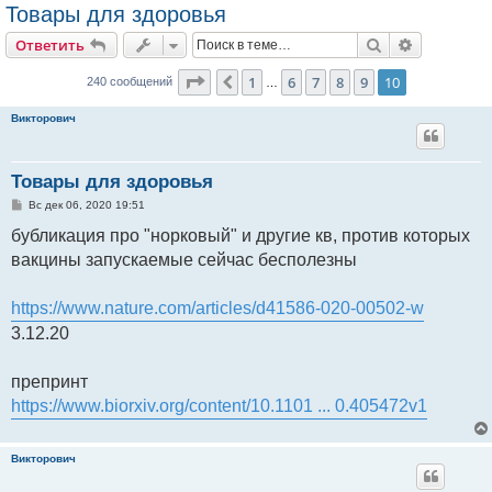
Товары для здоровья
Поиск
Расширен
Ответить
Страница
10
из
10
1
6
7
8
9
10
Пред.
240 сообщений
…
Викторович
Товары для здоровья
С
Вс дек 06, 2020 19:51
о
о
бубликация про "норковый" и другие кв, против которых
б
вакцины запускаемые сейчас бесполезны
щ
е
н
и
https://www.nature.com/articles/d41586-020-00502-w
е
3.12.20
препринт
https://www.biorxiv.org/content/10.1101 ... 0.405472v1
Викторович