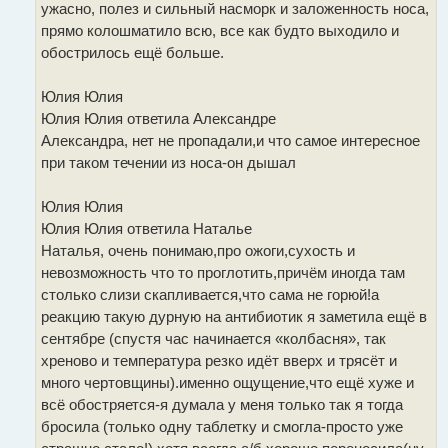
ужасно, полез и сильный насморк и заложенность носа,
прямо колошматило всю, все как будто выходило и
обострилось ещё больше.
Юлия Юлия
Юлия Юлия ответила Александре
Александра, нет не пропадали,и что самое интересное
при таком течении из носа-он дышал
Юлия Юлия
Юлия Юлия ответила Наталье
Наталья, очень понимаю,про ожоги,сухость и
невозможность что то проглотить,причём иногда там
столько слизи скапливается,что сама не горюй!а
реакцию такую дурную на антибиотик я заметила ещё в
сентябре (спустя час начинается «колбасня», так
хреново и температура резко идёт вверх и трясёт и
много чертовщины).именно ощущение,что ещё хуже и
всё обостряется-я думала у меня только так я тогда
бросила (только одну таблетку и смогла-просто уже