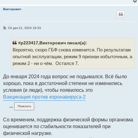
Викторович
С
Сб дек 21, 2024 18:33
о
о
б
щ
#p223417,Викторович писал(а):
е
Вероятно, скоро ГБФ снова изменится. По результатам
н
и
опытной эксплуатации, режим 9 признан избыточным, а
е
режим 2 - ни о чём. Остался 7.
До января 2024 года вопрос не подымался. Всё было
хорошо, пока в достаточной степени не изменились
условия (и люди), чтобы появилось это
Вакцинация против коронавируса-2
...
Со временем, поддержка физической формы организма
оценивается по стабильности показателей при
физической нагрузке.