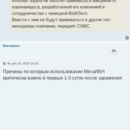
Альберт Бурла не захотел прививаться вакциной от
коронавируса, разработанной его компанией в
сотрудничестве с немецкой BioNTech.
Вместе с ним не будут прививаться и другие топ-
менеджеры компании, передаёт CNBC.
Викторович
С
Вс дек 20, 2020 10:43
о
о
Причины по которым использование МегаИБН
б
критически важно в первые 1-3 суток после заражения
щ
е
н
и
е