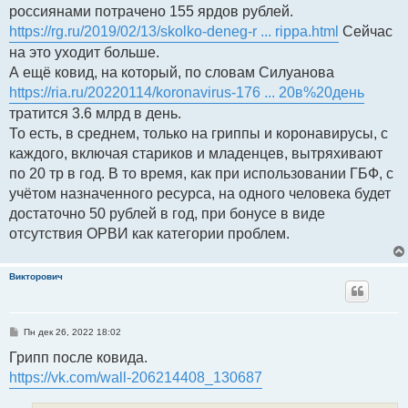
россиянами потрачено 155 ярдов рублей.
https://rg.ru/2019/02/13/skolko-deneg-r ... rippa.html
Сейчас
на это уходит больше.
А ещё ковид, на который, по словам Силуанова
https://ria.ru/20220114/koronavirus-176 ... 20в%20день
тратится 3.6 млрд в день.
То есть, в среднем, только на гриппы и коронавирусы, с
каждого, включая стариков и младенцев, вытряхивают
по 20 тр в год. В то время, как при использовании ГБФ, с
учётом назначенного ресурса, на одного человека будет
достаточно 50 рублей в год, при бонусе в виде
отсутствия ОРВИ как категории проблем.
Викторович
С
Пн дек 26, 2022 18:02
о
о
Грипп после ковида.
б
https://vk.com/wall-206214408_130687
щ
е
н
и