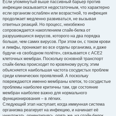
Если упомянутый выше пассивный барьер против
инфекции оказывается недостаточным, что характерно
если организм ослаблен или возрастной, то инфекция
продолжает медленно развиваться, не вызывая
ответных реакций. Но процесс, неизбежно
сопровождается накоплением спайк-белка от
разрушившихся вирусов, которого на два порядка
больше, чем самих вирусов. При этом он, с током крови
и лимфы, проникает во все отделы организма, и даже
будучи «в свободном полёте», связывается с АСЕ2
клеточных мембран. Поскольку основной транспорт
спайк-белка происходит по кровяному руслу, этим
объясняется наибольшая частота сосудистых проблем
среди клинических проявлений. А поскольку
повреждаются именно мембраны клеток, то сосудистые
проблемы наиболее критичны там, где состояние
мембран наиболее важно для нормального
функционирования – в лёгких.
Следующий этап наступает, когда иммунная система
организма реагирует на инфекцию, и начинает её
уничтожать, ориентируясь, опять же, на спайк-белок,