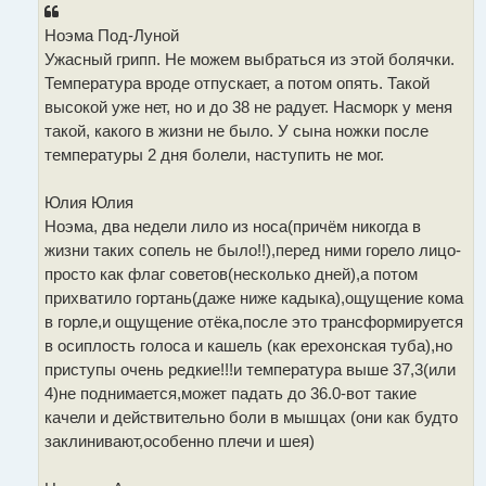
е
Ноэма Под-Луной
Ужасный грипп. Не можем выбраться из этой болячки.
Температура вроде отпускает, а потом опять. Такой
высокой уже нет, но и до 38 не радует. Насморк у меня
такой, какого в жизни не было. У сына ножки после
температуры 2 дня болели, наступить не мог.
Юлия Юлия
Ноэма, два недели лило из носа(причём никогда в
жизни таких сопель не было!!),перед ними горело лицо-
просто как флаг советов(несколько дней),а потом
прихватило гортань(даже ниже кадыка),ощущение кома
в горле,и ощущение отёка,после это трансформируется
в осиплость голоса и кашель (как ерехонская туба),но
приступы очень редкие!!!и температура выше 37,3(или
4)не поднимается,может падать до 36.0-вот такие
качели и действительно боли в мышцах (они как будто
заклинивают,особенно плечи и шея)