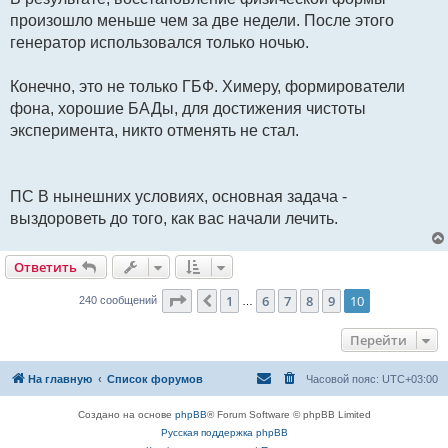
произошло меньше чем за две недели. После этого
генератор использовался только ночью.
Конечно, это не только ГБФ. Химеру, формирователи
фона, хорошие БАДы, для достижения чистоты
эксперимента, никто отменять не стал.
ПС В нынешних условиях, основная задача -
выздороветь до того, как вас начали лечить.
Ответить
Страница
10
из
10
1
6
7
8
9
10
Пред.
240 сообщений
…
Перейти
На главную
Список форумов
Часовой пояс:
UTC+03:00
Создано на основе
phpBB
® Forum Software © phpBB Limited
Русская поддержка phpBB