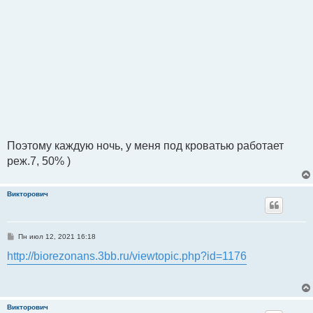
Поэтому каждую ночь, у меня под кроватью работает
реж.7, 50% )
Викторович
С
Пн июл 12, 2021 16:18
о
о
http://biorezonans.3bb.ru/viewtopic.php?id=1176
б
щ
е
н
и
е
Викторович