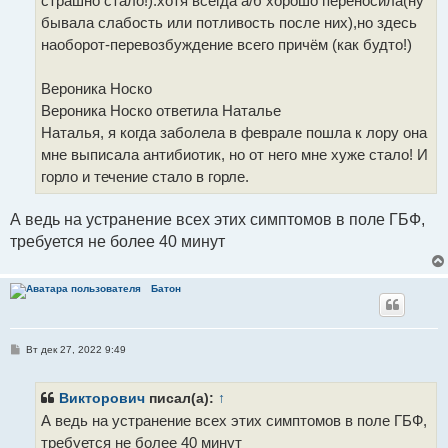
страшно стало!).хотя всегда а/б хорошо переносила(ну
бывала слабость или потливость после них),но здесь
наоборот-перевозбуждение всего причём (как будто!)
Вероника Носко
Вероника Носко ответила Наталье
Наталья, я когда заболела в феврале пошла к лору она
мне выписала антибиотик, но от него мне хуже стало! И
горло и течение стало в горле.
А ведь на устранение всех этих симптомов в поле ГБФ,
требуется не более 40 минут
Батон
С
Вт дек 27, 2022 9:49
о
о
б
щ
Викторович
писал(а):
↑
е
А ведь на устранение всех этих симптомов в поле ГБФ,
н
и
требуется не более 40 минут
е