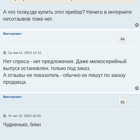
А что толку,где купить этот прибор? Ничего в интернете
нет,отзывов тоже нет.
Викторович
С
Ср янв 11, 2023 12:12
о
о
Нет спроса - нет предложения. Даже мелкосерийный
б
выпуск остановлен, только под заказ.
щ
е
А отзывы не показатель - обычно их пишут по заказу
н
и
продавца.
е
Викторович
С
Чт окт 10, 2024 18:45
о
о
Чудненько, блин
б
щ
е
н