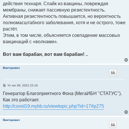
действия технаря. Спайк из вакцины, повреждая
мембраны, снижает пассивную резистентность.
Активная резистентность повышается, но вероятность
полномасштабного заболевания, хотя и не острого, тоже
растёт.
Этим, в том числе, объясняется совпадение массовых
вакцинаций с «волнами».
Вот вам барабан, вот вам барабан! ..
Викторович
С
Чт окт 06, 2022 22:19
о
о
Генератор Благоприятного Фона (МегаИБН "СТАТУС").
б
Как это работает.
щ
е
http://covid19.mybb.ru/viewtopic.php?id=17#p275
н
и
е
Викторович