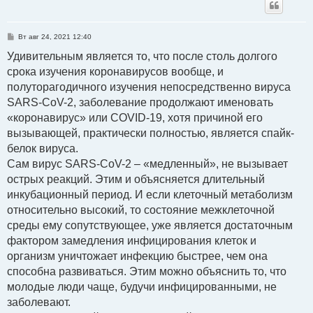
С
Вт авг 24, 2021 12:40
о
о
Удивительным является то, что после столь долгого
б
срока изучения коронавирусов вообще, и
щ
е
полуторагодичного изучения непосредственно вируса
н
и
SARS-CoV-2, заболевание продолжают именовать
е
«коронавирус» или COVID-19, хотя причиной его
вызывающей, практически полностью, является спайк-
белок вируса.
Сам вирус SARS-CoV-2 – «медленный», не вызывает
острых реакций. Этим и объясняется длительный
инкубационный период. И если клеточный метаболизм
относительно высокий, то состояние межклеточной
среды ему сопутствующее, уже является достаточным
фактором замедления инфицирования клеток и
организм уничтожает инфекцию быстрее, чем она
способна развиваться. Этим можно объяснить то, что
молодые люди чаще, будучи инфицированными, не
заболевают.