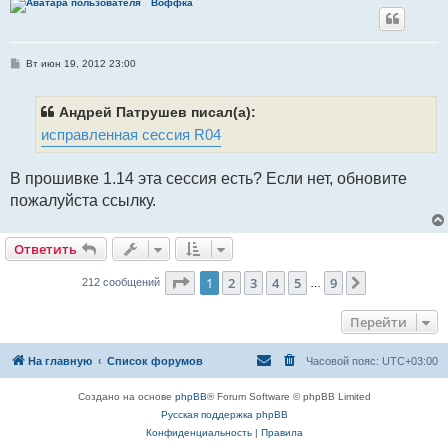
Воффка
С
Вт июн 19, 2012 23:00
о
о
б
щ
Андрей Патрушев писал(а):
е
исправленная сессия R04
н
и
е
В прошивке 1.14 эта сессия есть? Если нет, обновите
пожалуйста ссылку.
Ответить
Страница
1
из
9
1
2
3
4
5
9
След.
212 сообщений
…
Перейти
На главную
Список форумов
Часовой пояс:
UTC+03:00
Создано на основе
phpBB
® Forum Software © phpBB Limited
Русская поддержка phpBB
Конфиденциальность
|
Правила