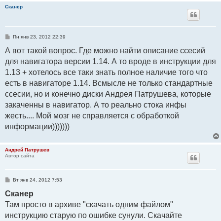
е
Сканер
С
Пн янв 23, 2012 22:39
о
о
А вот такой вопрос. Где можно найти описание ссесий
б
для навигатора версии 1.14. А то вроде в инструкции для
щ
е
1.13 + хотелось все таки знать полное наличие того что
н
и
есть в навигаторе 1.14. Всмысле не только стандартные
е
ссесии, но и конечно диски Андрея Патрушева, которые
закаченны в навигатор. А то реально стока инфы
жесть.... Мой мозг не справляется с обработкой
информации)))))))
Андрей Патрушев
Автор сайта
С
Вт янв 24, 2012 7:53
о
о
Сканер
б
Там просто в архиве "скачать одним файлом"
щ
е
инструкцию старую по ошибке сунули. Скачайте
н
и