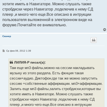
хотите иметь в Навигаторе. Можно слушать также
стробдиски через Навигатор ,подключив к нему СД
плеер ,и много чего еще.Все описано в интрукции
пользователя выложенной в электронном виде на
форуме.Почитайте ее внимательно.
Сканер
С
Ср фев 08, 2012 1:39
о
о
б
щ
ЛИЛИЯ-Р писал(а):
е
Там еще мп3 файлы,можно на сессии накладывать
н
и
музыку из этого раздела. Есть фкнция такая
е
сессии+аудио. Диктофон,где так же можно запустить
сессию +собственные аффирмации. мп3+аффирмации.
Залить еще мп3 файлы,залить стробдиски,которые вы
хотите иметь в Навигаторе. Можно слушать также
стробдиски через Навигатор ,подключив к нему СД
плеер ,и много чего еще.Все описано в интрукции