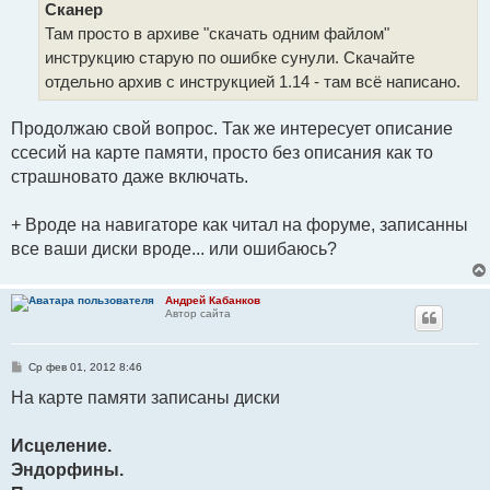
Сканер
н
и
Там просто в архиве "скачать одним файлом"
е
инструкцию старую по ошибке сунули. Скачайте
отдельно архив с инструкцией 1.14 - там всё написано.
Продолжаю свой вопрос. Так же интересует описание
ссесий на карте памяти, просто без описания как то
страшновато даже включать.
+ Вроде на навигаторе как читал на форуме, записанны
все ваши диски вроде... или ошибаюсь?
Андрей Кабанков
Автор сайта
С
Ср фев 01, 2012 8:46
о
о
На карте памяти записаны диски
б
щ
е
Исцеление.
н
и
Эндорфины.
е