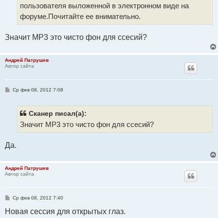
пользователя выложенной в электронном виде на
форуме.Почитайте ее внимательно.
Значит МР3 это чисто фон для ссесий?
Андрей Патрушев
Автор сайта
С
Ср фев 08, 2012 7:08
о
о
б
щ
Сканер писал(а):
е
Значит МР3 это чисто фон для ссесий?
н
и
е
Да.
Андрей Патрушев
Автор сайта
С
Ср фев 08, 2012 7:40
о
о
Новая сессия для открытых глаз.
б