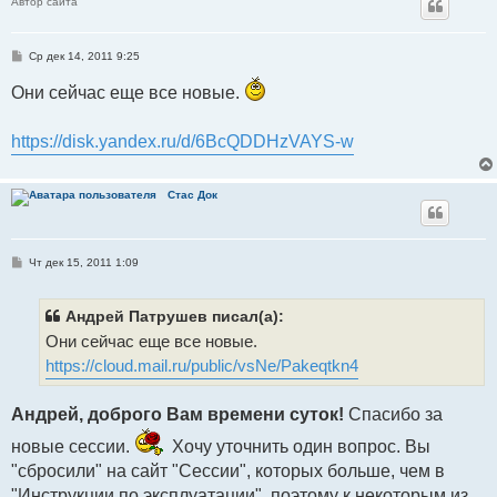
Автор сайта
С
Ср дек 14, 2011 9:25
о
о
Они сейчас еще все новые.
б
щ
е
н
https://disk.yandex.ru/d/6BcQDDHzVAYS-w
и
е
Стаc Док
С
Чт дек 15, 2011 1:09
о
о
б
щ
Андрей Патрушев писал(а):
е
Они сейчас еще все новые.
н
и
https://cloud.mail.ru/public/vsNe/Pakeqtkn4
е
Андрей, доброго Вам времени суток!
Спасибо за
новые сессии.
Хочу уточнить один вопрос. Вы
"сбросили" на сайт "Сессии", которых больше, чем в
"Инструкции по эксплуатации", поэтому к некоторым из