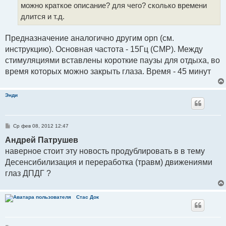
можно краткое описание? для чего? сколько времени
н
и
длится и т.д.
е
Предназначение аналогично другим opn (см.
инструкцию). Основная частота - 15Гц (СМР). Между
стимуляциями вставлены короткие паузы для отдыха, во
время которых можно закрыть глаза. Время - 45 минут
Энди
С
Ср фев 08, 2012 12:47
о
о
Андрей Патрушев
б
наверное стоит эту новость продублировать в в тему
щ
е
Десенсибилизация и переработка (травм) движениями
н
и
глаз ДПДГ ?
е
Стаc Док