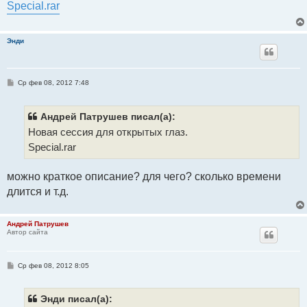
Special.rar
щ
е
н
и
е
Энди
С
Ср фев 08, 2012 7:48
о
о
б
щ
Андрей Патрушев писал(а):
е
Новая сессия для открытых глаз.
н
и
Special.rar
е
можно краткое описание? для чего? сколько времени
длится и т.д.
Андрей Патрушев
Автор сайта
С
Ср фев 08, 2012 8:05
о
о
б
щ
Энди писал(а):
е