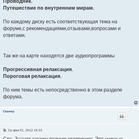
Проводник.
Путешествие по внутренним мирам.
По каждому диску есть соответствующая тема на
форуме,с рекомендациями,отзывами,вопросами и
ответами.
Так же на карте находятся две аудиопрограммы
Прогрессивная релаксация.
Пороговая релаксация.
По ним темы есть непосредственно в этом разделе
форума.
Сканер
С
Ср фев 01, 2012 16:23
о
о
Спс. Значит закажу полную коллекцию. Это нужные