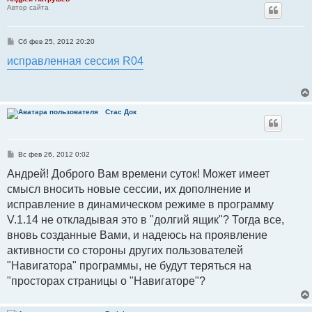
Автор сайта
С
Сб фев 25, 2012 20:20
о
о
исправленная сессия R04
б
щ
е
н
и
е
Стаc Док
С
Вс фев 26, 2012 0:02
о
о
Андрей! Доброго Вам времени суток! Может имеет
б
смысл вносить новые сессии, их дополнение и
щ
е
исправление в динамическом режиме в программу
н
и
V.1.14 не откладывая это в "долгий ящик"? Тогда все,
е
вновь созданные Вами, и надеюсь на проявление
активности со стороны других пользователей
"Навигатора" программы, не будут теряться на
"просторах страницы о "Навигаторе"?