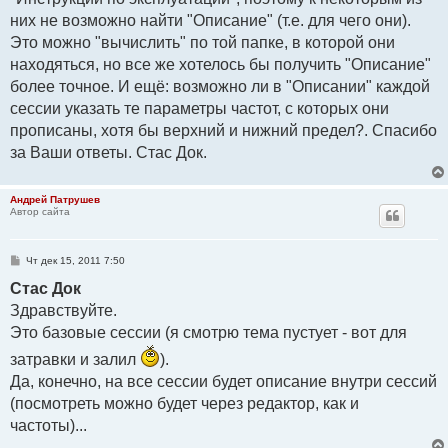
них не возможно найти "Описание" (т.е. для чего они).
Это можно "вычислить" по той папке, в которой они
находяться, но все же хотелось бы получить "Описание"
более точное. И ещё: возможно ли в "Описании" каждой
сессии указать те параметры частот, с которых они
прописаны, хотя бы верхний и нижний предел?. Спасибо
за Ваши ответы. Стас Док.
Андрей Патрушев
Автор сайта
С
Чт дек 15, 2011 7:50
о
о
Стаc Док
б
Здравствуйте.
щ
е
Это базовые сессии (я смотрю тема пустует - вот для
н
и
е
затравки и залил
).
Да, конечно, на все сессии будет описание внутри сессий
(посмотреть можно будет через редактор, как и
частоты)...