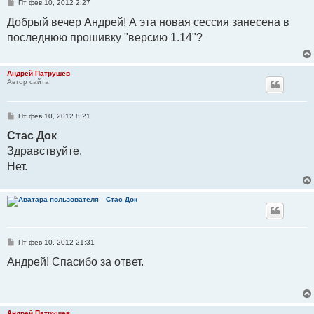
С
Пт фев 10, 2012 2:27
о
о
Добрый вечер Андрей! А эта новая сессия занесена в
б
последнюю прошивку "версию 1.14"?
щ
е
н
и
е
Андрей Патрушев
Автор сайта
С
Пт фев 10, 2012 8:21
о
о
Стаc Док
б
Здравствуйте.
щ
е
Нет.
н
и
е
Стаc Док
С
Пт фев 10, 2012 21:31
о
о
Андрей! Спасибо за ответ.
б
щ
е
н
и
е
Андрей Патрушев