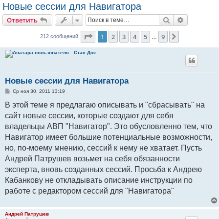
Новые сессии для Навигатора
Поиск
Расширен
Ответить
Страница
1
из
9
1
2
3
4
5
9
След.
212 сообщений
…
Стаc Док
Новые сессии для Навигатора
С
Ср ноя 30, 2011 13:19
о
о
В этой теме я предлагаю описывать и "сбрасывать" на
б
сайт новые сессии, которые создают для себя
щ
е
владельцы АВП "Навигатор". Это обусловленно тем, что
н
и
Навигатор имеет большие потенциальные возможности,
е
но, по-моему мнению, сессий к нему не хватает. Пусть
Андрей Патрушев возьмет на себя обязанности
эксперта, вновь созданных сессий. Просьба к Андрею
Кабанкову не откладывать описание инструкции по
работе с редактором сессий для "Навигатора"
Андрей Патрушев