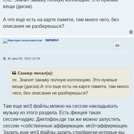
б
вещи (диски).
щ
е
н
и
А что еще есть на карте памяти, там много чего, без
е
описания не разберешься?
ЛИЛИЯ-Р
С
Вс фев 05, 2012 22:54
о
о
б
щ
Сканер писал(а):
е
пс. Значит закажу полную коллекцию. Это нужные
н
и
вещи (диски).А что еще есть на карте памяти, там много
е
чего, без описания не разберешься?
Там еще мп3 файлы,можно на сессии накладывать
музыку из этого раздела. Есть фкнция такая
сессии+аудио. Диктофон,где так же можно запустить
сессию +собственные аффирмации. мп3+аффирмации.
Залить еще мп3 файлы,залить стробдиски,которые вы