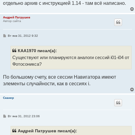
отдельно архив с инструкцией 1.14 - там всё написано.
е
Андрей Патрушев
Автор сайта
С
Вт янв 31, 2012 9:32
о
о
б
щ
КАА1970 писал(а):
е
Существуют или планируются аналоги сессий i01-i04 от
н
и
Фотосоникса?
е
По большому счету, все сессии Навигатора имеют
элементы случайности, как в сессиях i.
Сканер
С
Вт янв 31, 2012 23:06
о
о
б
щ
Андрей Патрушев писал(а):
е