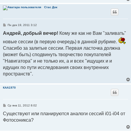
Стаc Док
С
Пн дек 19, 2011 3:12
о
о
Андрей, добрый вечер!
Кому же как не Вам "заливать"
б
щ
новые сессии (в первую очередь) в данной рубрике.
е
н
Спасибо за залитые сессии. Первая ласточка должна
и
е
(может быть) сподвинуть творчество покупателей
"Навигатора" и не только их, а и всех "ищущих и и
идущих по пути исследования своих внутренних
пространств".
КАА1970
С
Ср янв 11, 2012 8:02
о
о
Существуют или планируются аналоги сессий i01-i04 от
б
Фотосоникса?
щ
е
н
и