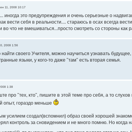
сен 11, 2008 10:17
.. иногда это предупреждения и очень серьезные о надвигаю
как вести себя в реальности.... стараюсь в осах всегда вес
и во что не вмешиваться...просто смотреть со стороны как
0, 2008 1:56
найти своего Учителя, можно научиться узнавать будущее, у
транные языки, у кого-то даже "там" есть вторая семья.
2008 1:38
те про "тех, кто", пишите в этой теме про себя, а то слухо
й опыт, гораздо меньше
м усилием создал(вспомнил) образ своей хорошей знакомо
рял контроль за сновидением и не много помню. Но когда 