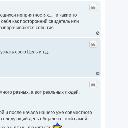
е
у
р
н
у
щихся неприятностях..... и какие то
т
ь
ти себя как посторонний свидетель или
с
 разворачиваются события
я
к
В
н
е
а
р
ч
н
а
у
знать свою Цель и т.д.
л
т
у
ь
с
я
к
н
В
а
е
ч
р
а
н
л
у
в много разных, а вот реальных людей,
у
т
ь
с
я
к
й и после начала нашего уже совместного
н
а
на следующий день общался с этой самой
ч
а