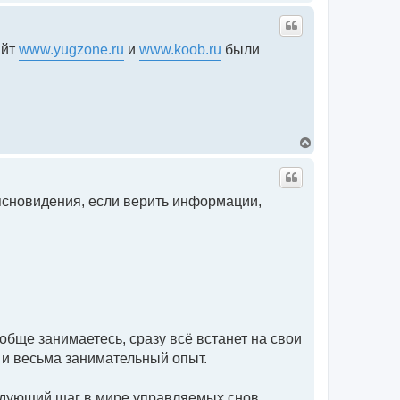
а
е
л
р
у
н
у
айт
www.yugzone.ru
и
www.koob.ru
были
т
ь
с
я
к
н
а
ч
В
а
е
л
р
у
н
у
ясновидения, если верить информации,
т
ь
с
я
к
н
а
ч
а
л
у
ообще занимаетесь, сразу всё встанет на свои
 и весьма занимательный опыт.
едующий шаг в мире управляемых снов.