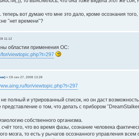
ьности(:)), то выяснилось, что она тоже видела этот же с
. теперь вот думаю что мне это дало, кроме осознания того,
сне "нет времени"?
08 11:12
ены областии применения ОС:
u/for/viewtopic.php?t=297
чик)
»
Сб сен 27, 2008 13:28
/www.aing.ru/for/viewtopic.php?t=297
о не полный и утрированный список, но он даст возможност
 представление о том, что делать с прибором "DreamStalker
изиологию собственного организма.
 счёт того, что во время фазы, сознание человека фактиче
ого мозга, то есть у рычагов осознанного управления всем