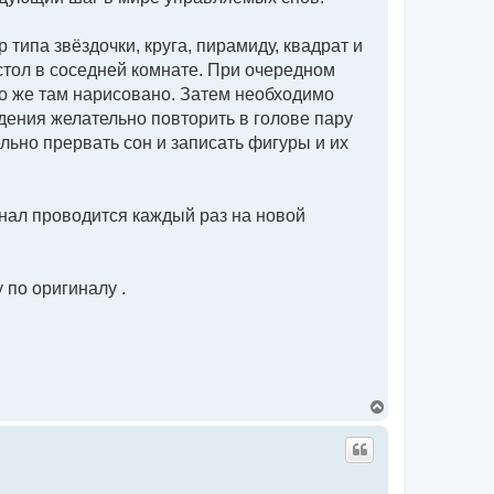
типа звёздочки, круга, пирамиду, квадрат и
 стол в соседней комнате. При очередном
то же там нарисовано. Затем необходимо
ения желательно повторить в голове пару
льно прервать сон и записать фигуры и их
рнал проводится каждый раз на новой
по оригиналу .
В
е
р
н
у
т