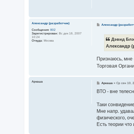
щ
е
н
и
е
Александр (разработчик)
С
Александр (разработ
о
Сообщения:
802
о
Зарегистрирован:
Вс дек 16, 2007
б
10:24
щ
Дэвид Блэ
Откуда:
Москва
е
Александр (
н
и
е
Признаюсь, мне 
Торговая Орган
Аркаша
С
Аркаша
»
Ср сен 10, 
о
о
ВТО - вне телес
б
щ
е
Таки сонвидение
н
и
Мне напр. удава
е
физического, о
Есть теории что