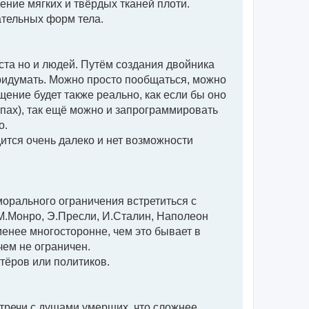
ение мягких и твёрдых тканей плоти.
ательных форм тела.
ста но и людей. Путём создания двойника
придумать. Можно просто пообщаться, можно
щение будет также реально, как если бы оно
апах), так ещё можно и запрограммировать
о.
дится очень далеко и нет возможности
орального ограничения встретиться с
М.Монро, Э.Пресли, И.Сталин, Наполеон
е менее многосторонне, чем это бывает в
чем не ограничен.
тёров или политиков.
речи с душами умерших, что сложнее.