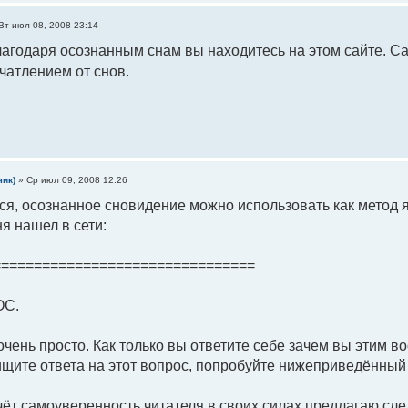
Вт июл 08, 2008 23:14
агодаря осознанным снам вы находитесь на этом сайте. С
чатлением от снов.
чик)
»
Ср июл 09, 2008 12:26
ся, осознанное сновидение можно использовать как метод 
я нашел в сети:
================================
ОС.
очень просто. Как только вы ответите себе зачем вы этим в
ищите ответа на этот вопрос, попробуйте нижеприведённый
ёт самоуверенность читателя в своих силах предлагаю сл