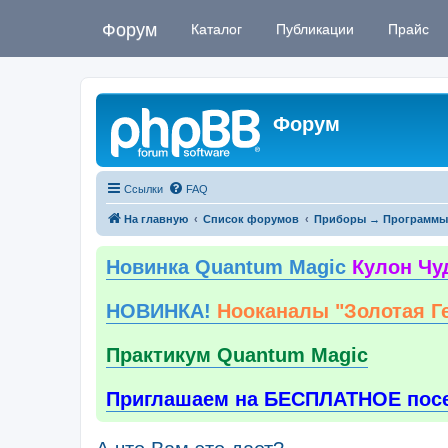
Форум
Каталог
Публикации
Прайс
Форум
Ссылки
FAQ
На главную
Список форумов
Приборы → Программы
Новинка Quantum Magic
Кулон Чу
НОВИНКА!
Нооканалы "Золотая Г
Практикум Quantum Magic
Приглашаем на БЕСПЛАТНОЕ пос