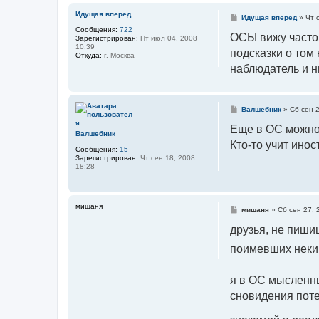
Идущая вперед
С
Идущая вперед
»
Чт 
о
Сообщения:
722
о
ОСЫ вижу часто.
Зарегистрирован:
Пт июл 04, 2008
б
10:39
подсказки о том 
щ
Откуда:
г. Москва
е
наблюдатель и н
н
и
е
С
Валшебник
»
Сб сен 2
о
о
Еще в ОС можно 
Валшебник
б
Кто-то учит инос
щ
Сообщения:
15
е
Зарегистрирован:
Чт сен 18, 2008
н
18:28
и
е
мишаня
С
мишаня
»
Сб сен 27, 
о
о
друзья, не пишиш
б
щ
поимевших неки
е
н
и
е
я в ОС мысленны
сновидения поте