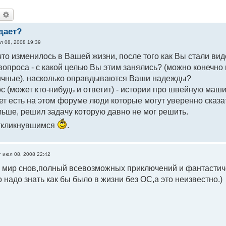
оиск
Расширенный поиск
дает?
л 08, 2008 19:39
 что изменилось в Вашей жизни, после того как Вы стали в
вопроса - с какой целью Вы этим занялись? (можно конечно 
личные), насколько оправдываются Ваши надежды?
ос (может кто-нибудь и ответит) - истории про швейную маш
ет есть на этом форуме люди которые могут уверенно сказать
ьше, решил задачу которую давно не мог решить.
ткликнувшимся
.
т июл 08, 2008 22:42
 мир снов,полный всевозможных приключений и фантастич
о надо знать как бы было в жизни без ОС,а это неизвестно.)