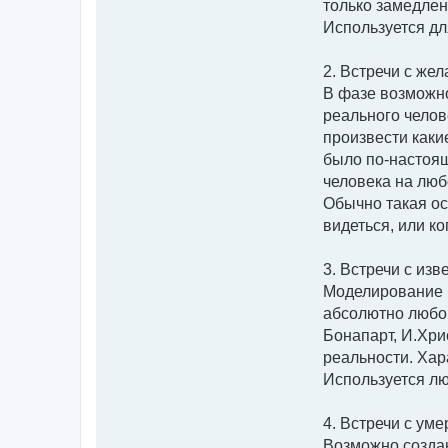
только замедлен
Используется дл
2. Встречи с же
В фазе возможно
реального челов
произвести каки
было по-настоящ
человека на люб
Обычно такая ос
видеться, или к
3. Встречи с из
Моделирование в
абсолютно любой
Бонапарт, И.Хрис
реальности. Хар
Используется лю
4. Встречи с уме
Возможно создан