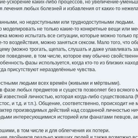
ие-ускорение каких-либо процессов, но увеличение-уменьш
я лечения любых болезней и избавления от каких-то нежел
ланными, но недоступными или труднодоступными людьми.
 моделировать не только какие-то конкретные вещи или ме
ека можно испытать все ситуации, которые можно только 
е-то воздействия, можно заняться сексом. Мало того, что об
ему (можно трогать, щепать, слушать и даже улавливать з
ое поведение, в том числе, которое ему обычно свойственн
обенность фазы используется, когда кто-то из близких нахо
огда присутствуют неразделённые чувства.
вестными людьми всех времён (живыми и мёртвыми).
 фазе любых предметов и существ позволяет без всякого м
 известной личностью, которая когда-либо существовала (
тос, и т.д. и т.п.). Общение, соответственно, происходит н
актер производимых действий над созданной личностью ни
дьми интересующимися историей или фанатами певцов, ак
ршими, в том числе и для облегчения их потери.
ие двойников реально живших людей и также возможно вст