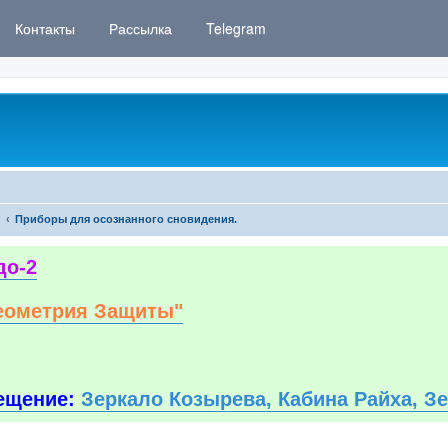
Контакты
Рассылка
Telegram
Приборы для осознанного сновидения.
до-2
еометрия Защиты"
ещение:
Зеркало Козырева, Кабина Райха, З