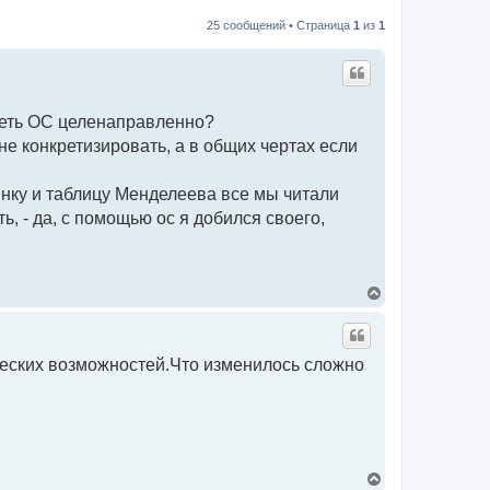
25 сообщений • Страница
1
из
1
идеть ОС целенаправленно?
не конкретизировать, а в общих чертах если
инку и таблицу Менделеева все мы читали
, - да, с помощью ос я добился своего,
В
е
р
н
у
еских возможностей.Что изменилось сложно
т
ь
с
я
к
н
а
ч
В