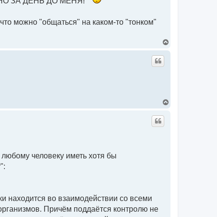
он, НО ЗА ДЕНЬ ДО МЕНЯ!
л
у
 что можно "общаться" на каком-то "тонком"
В
е
р
н
у
т
ь
с
я
В
к
е
н
р
а
н
ч
у
а
т
л
ь
у
с
ь любому человеку иметь хотя бы
я
к
":
н
а
ч
а
л
ски находится во взаимодействии со всеми
у
 организмов. Причём поддаётся контролю не