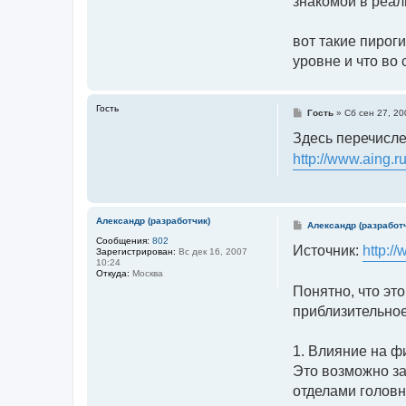
знакомой в реал
вот такие пироги
уровне и что во 
Гость
С
Гость
»
Сб сен 27, 20
о
о
Здесь перечисл
б
щ
http://www.aing.r
е
н
и
е
Александр (разработчик)
С
Александр (разработ
о
Сообщения:
802
о
Источник:
http:/
Зарегистрирован:
Вс дек 16, 2007
б
10:24
щ
Откуда:
Москва
е
Понятно, что эт
н
и
приблизительное
е
1. Влияние на ф
Это возможно за
отделами головн