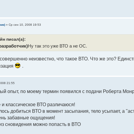
чик)
»
Ср сен 10, 2008 19:53
йн писал(а):
разработчик)
Ну так это уже ВТО а не ОС.
совершенно неизвестно, что такое ВТО. Что же это? Единст
изация
.
2008 21:55
ный опыт, по моему термин появился с подачи Роберта Монр
 и классическое ВТО различаюся!
лось добиться ВТО в момент засыпания, тело усыпает, а "ас
чень забавные ощущения!
 из сновидения можно попасть в ВТО