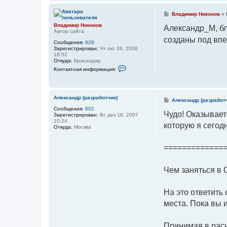
а
к
С
Владимир Никонов
»
т
о
н
Владимир Никонов
о
Александр_М, бл
а
Автор сайта
б
я
щ
созданы под впе
и
Сообщения:
828
е
н
Зарегистрирован:
Чт окт 26, 2006
н
ф
18:52
и
о
Откуда:
Краснодар
е
р
К
Контактная информация:
м
о
а
н
ц
т
и
а
я
к
Александр (разработчик)
С
Александр (разработ
п
т
о
о
Сообщения:
802
н
о
Чудо! Оказывает
л
Зарегистрирован:
Вс дек 16, 2007
а
б
ь
10:24
я
которую я сегодн
щ
з
Откуда:
Москва
и
е
о
н
н
в
ф
и
а
о
=============
е
т
р
е
м
л
а
я
Чем заняться в 
ц
А
и
н
я
д
п
На это ответить 
р
о
е
л
места. Пока вы 
й
ь
К
з
а
о
б
в
Принимая в расч