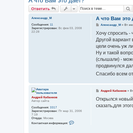
А что Вам это дает?
П
Ответить
А что Вам это 
Александр_М
Сообщения:
11
С
Александр_М
»
Вт ию
Зарегистрирован:
Вс фев 03, 2008
о
22:28
о
Хочу спросить -
б
Другой вариант 
щ
е
цели очень уж 
н
и
Ну и такой вопр
е
(слышали) - мож
продвинулся дал
Спасибо всем о
С
Андрей Кабанков
»
В
о
Андрей Кабанков
о
Открылся новый
Автор сайта
б
сказать,для этог
щ
Сообщения:
3317
е
Зарегистрирован:
Пт мар 31, 2006
н
7:19
и
Откуда:
Москва
е
К
Контактная информация:
о
н
т