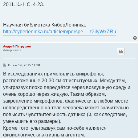
2011. К» I. С. 4-23.
Научная библиотека КиберЛенинка:
http://cyberleninka.ru/article/n/perspe ... z3ilyWxZRu
Андрей Патрушев
Автор сайта
С
Пт авг 14, 2015 11:38
о
о
В исследованиях применялись микрофоны,
б
расположенные 20-30 см от испытуемых. Между тем,
щ
е
ультразвук плохо передаётся через воздушную среду и
н
и
очень хорошо через жидкую. Таким образом,
е
закрепление микрофонов, фактически, в любом месте
непосредственно на теле человека может значительно
повысить чувствительность датчика (и, как следствие,
уменьшить его размеры).
Кроме того, ультразвук сам по-себе является
физиологически активным агентом: