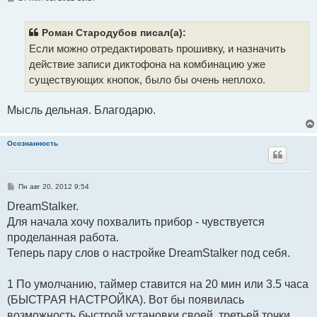
о
о
б
щ
Роман Стародубов писал(а):
е
Если можно отредактировать прошивку, и назначить
н
и
действие записи диктофона на комбинацию уже
е
существующих кнопок, было бы очень неплохо.
Мысль дельная. Благодарю.
Осознанность
С
Пн авг 20, 2012 9:54
о
о
DreamStalker.
б
Для начала хочу похвалить прибор - чувствуется
щ
е
проделанная работа.
н
и
Теперь пару слов о настройке DreamStalker под себя.
е
1 По умолчанию, таймер ставится на 20 мин или 3.5 часа
(БЫСТРАЯ НАСТРОЙКА). Вот бы появилась
возможность быстрой установки своей, третьей точки.