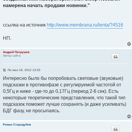
намерена начать продажи новинки."
ссылка на источник
http://www.membrana.ru/lenta/?4516
НП.
Андрей Патрушев
Автор сайта
С
Пн июл 16, 2012 13:20
о
о
Интересно было бы попробовать световые (звуковые)
б
подсказки в противофазе с регулируемой частотой от
щ
е
0,5Гц и ниже - где-то до 0,17Гц (период 2-6 сек). Есть
н
и
некоторые теоретические представления, что такой тип
е
подсказок поможет лучше сохранять (и даже усиливать)
БДГ фазу, не просыпаясь.
Роман Стародубов