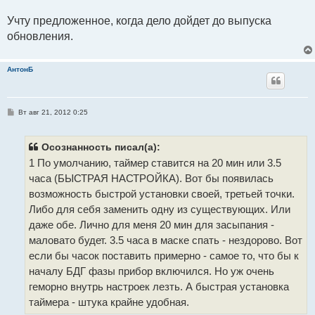
щ
е
Учту предложенное, когда дело дойдет до выпуска
н
и
обновления.
е
АнтонБ
С
Вт авг 21, 2012 0:25
о
о
б
щ
Осознанность писал(а):
е
1 По умолчанию, таймер ставится на 20 мин или 3.5
н
и
часа (БЫСТРАЯ НАСТРОЙКА). Вот бы появилась
е
возможность быстрой установки своей, третьей точки.
Либо для себя заменить одну из существующих. Или
даже обе. Лично для меня 20 мин для засыпания -
маловато будет. 3.5 часа в маске спать - нездорово. Вот
если бы часок поставить примерно - самое то, что бы к
началу БДГ фазы прибор включился. Но уж очень
геморно внутрь настроек лезть. А быстрая установка
таймера - штука крайне удобная.