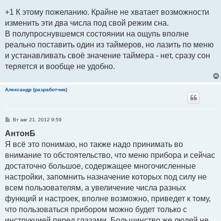
+1 К этому пожеланию. Крайне не хватает возможности
изменить эти два числа под свой режим сна.
В полупроснувшемся состоянии на ощупь вполне
реально поставить один из таймеров, но лазить по меню
и устанавливать своё значение таймера - нет, сразу сон
теряется и вообще не удобно.
Александр (разработчик)
С
Вт авг 21, 2012 9:59
о
о
АнтонБ
б
Я всё это понимаю, но также надо принимать во
щ
е
внимание то обстоятельство, что меню прибора и сейчас
н
и
достаточно большое, содержащее многочисленные
е
настройки, запомнить назначение которых под силу не
всем пользователям, а увеличение числа разных
функций и настроек, вполне возможно, приведет к тому,
что пользоваться прибором можно будет только с
инструкцией перед глазами. Большинство же людей не