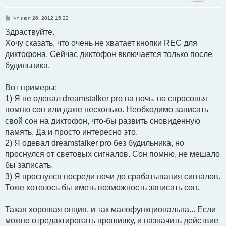
С
Чт июл 26, 2012 15:22
о
о
Здраствуйте.
б
Хочу сказать, что очень не хватает кнопки REC для
щ
е
диктофона. Сейчас диктофон включается только после
н
и
будильника.
е
Вот примеры:
1) Я не одевал dreamstalker pro на ночь, но спросонья
помню сон или даже несколько. Необходимо записать
свой сон на диктофон, что-бы развить сновиденную
память. Да и просто интересно это.
2) Я одевал dreamstalker pro без будильника, но
проснулся от световых сигналов. Сон помню, не мешало
бы записать.
3) Я проснулся посреди ночи до срабатывания сигналов.
Тоже хотелось бы иметь возможность записать сон.
Такая хорошая опция, и так малофункциональна... Если
можно отредактировать прошивку, и назначить действие