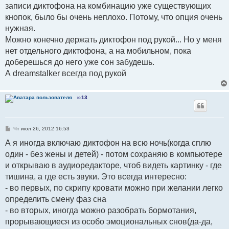
записи диктофона на комбинацию уже существующих
кнопок, было бы очень неплохо. Потому, что опция очень
нужная.
Можно конечно держать диктофон под рукой... Но у меня
нет отдельного диктофона, а на мобильном, пока
доберешься до него уже сон забудешь.
А dreamstalker всегда под рукой
к-13
С
Чт июл 26, 2012 16:53
о
о
А я иногда включаю диктофон на всю ночь(когда сплю
б
один - без жены и детей) - потом сохраняю в компьютере
щ
е
и открываю в аудиоредакторе, чтоб видеть картинку - где
н
и
тишина, а где есть звуки. Это всегда интересно:
е
- во первых, по скрипу кровати можно при желании легко
определить смену фаз сна
- во вторых, иногда можно разобрать бормотания,
прорывающиеся из особо эмоциональных снов(да-да,