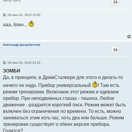
Автор сайта
С
Сб июн 01, 2013 12:00
о
о
ааа, блин...
б
щ
е
н
и
е
Александр (разработчик)
С
Сб июн 01, 2013 12:13
о
о
ЗОМБИ
б
Да, в принципе, в ДримСталкере для этого и делать-то
щ
е
н
ничего не надо. Прибор универсальный
! Там есть
и
е
режим тренировки. Включаем этот режим и одеваем
прибор. При неподвижных глазах - тишина. Любое
движение - раздается короткий писк. Режим может быть
включен без ограничения по времени. То есть, можно
заниматься этим хоть час, хоть два или больше. Режим
тренировки существует о обеих версия прибора.
Годится?