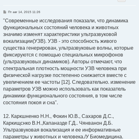
С
Пт авг 14, 2015 11:26
о
о
"Современные исследования показали, что динамика
б
функциональных состояний человека и животных
щ
е
значимо изменят характеристики ультразвуковой
н
и
вокализации(УЗВ). УЗВ - это способность живого
е
существа генерирован, ультразвуковые волны, которые
фиксируются с помощью специальных микрофонов
(ультразвуковых динамиков). Авторы отмечают, что
спектральная плотность мощности УЗВ человека при
физической нагрузке постепенно снижается вместе с
увеличением ее частоты [12]. Следовательно. изменение
параметров УЗВ можно использовать как показатель
динамики функционального состояния, в том числе
состояния покоя и сна".
12. Каркшненко Н.Н., Фокин Ю.В., Сахаров Д.С.,
Каркищснко В.Н.,Капаназде Г.Д.. Чянванон Д.Б.
Ультразвуковая вокализация и ее информативные
параметры у животных и человека./У Биомедицина.