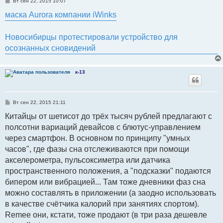
С
Вт сен 22, 2015 10:07
о
о
маска Aurora компании iWinks
б
щ
е
Новосибирцы протестировали устройство для
н
и
осознанных сновидений
е
к-13
С
Вт сен 22, 2015 21:11
о
о
Китайцы от шетисот до трёх тысяч рублей предлагают с
б
полсотни вариаций девайсов с блютус-управлением
щ
е
через смартфон. В основном по принципу "умных
н
и
часов", где фазы сна отслеживаются при помощи
е
акселерометра, пульсоксиметра или датчика
пространственного положения, а "подсказки" подаются
бипером или вибрацией... Там тоже дневники фаз сна
можно составлять в приложении (а заодно использовать
в качестве счётчика калорий при занятиях спортом).
Remee они, кстати, тоже продают (в три раза дешевле