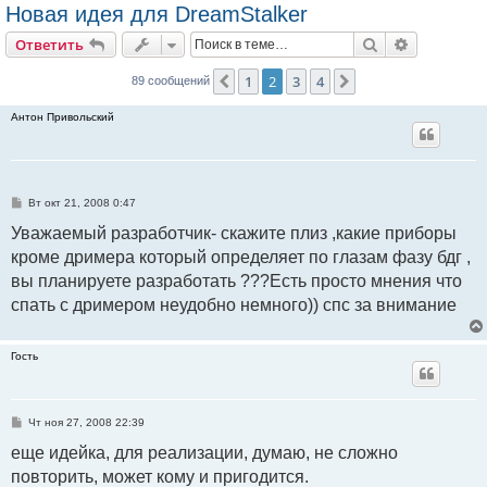
Новая идея для DreamStalker
Поиск
Расширен
Ответить
1
2
3
4
Пред.
След.
89 сообщений
Антон Привольский
С
Вт окт 21, 2008 0:47
о
о
Уважаемый разработчик- скажите плиз ,какие приборы
б
кроме дримера который определяет по глазам фазу бдг ,
щ
е
вы планируете разработать ???Есть просто мнения что
н
и
спать с дримером неудобно немного)) спс за внимание
е
Гость
С
Чт ноя 27, 2008 22:39
о
о
еще идейка, для реализации, думаю, не сложно
б
повторить, может кому и пригодится.
щ
е