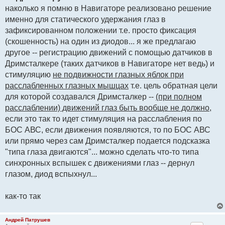
б
наколько я помню в Навигаторе реализовано решение
щ
е
именно для статического удержания глаз в
н
и
зафиксированном положении т.е. просто фиксация
е
(скошенность) на один из диодов... я же предлагаю
другое -- регистрацию движений с помощью датчиков в
Дримсталкере (таких датчиков в Навигаторе нет ведь) и
стимуляцию
не подвижности глазных яблок при
расслабленных глазных мышцах
т.е. цель обратная цели
для которой создавался Дримсталкер --
(при полном
расслаблении) движений глаз быть вообще не должно
,
если это так то идет стимуляция на расслабления по
БОС АВС, если движения появляются, то по БОС АВС
или прямо через сам Дримсталкер подается подсказка
"типа глаза двигаются"... можно сделать что-то типа
синхронных вспышек с движениями глаз -- дернул
глазом, диод вспыхнул...
как-то так
Андрей Патрушев