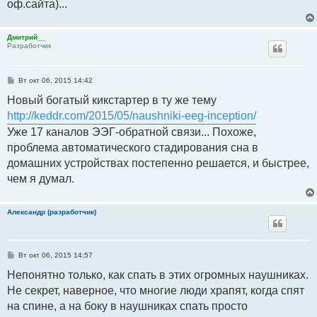
оф.сайта)...
Дмитрий__
Разработчик
С
Вт окт 06, 2015 14:42
о
о
Новый богатый кикстартер в ту же тему
б
http://keddr.com/2015/05/naushniki-eeg-inception/
щ
е
Уже 17 каналов ЭЭГ-обратной связи... Похоже,
н
и
проблема автоматического стадирования сна в
е
домашних устройствах постепенно решается, и быстрее,
чем я думал.
Александр (разработчик)
С
Вт окт 06, 2015 14:57
о
о
Непонятно только, как спать в этих огромных наушниках.
б
Не секрет, наверное, что многие люди храпят, когда спят
щ
е
на спине, а на боку в наушниках спать просто
н
и