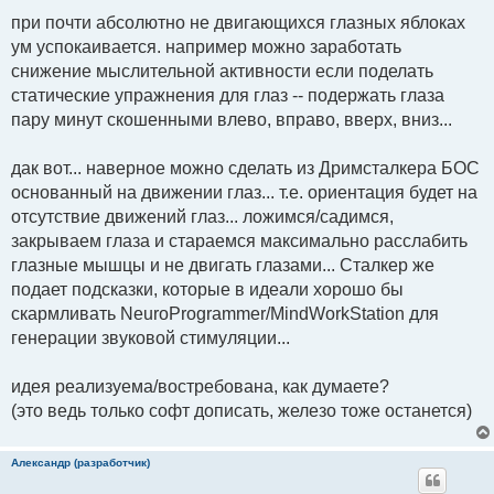
и
при почти абсолютно не двигающихся глазных яблоках
е
ум успокаивается. например можно заработать
снижение мыслительной активности если поделать
статические упражнения для глаз -- подержать глаза
пару минут скошенными влево, вправо, вверх, вниз...
дак вот... наверное можно сделать из Дримсталкера БОС
основанный на движении глаз... т.е. ориентация будет на
отсутствие движений глаз... ложимся/садимся,
закрываем глаза и стараемся максимально расслабить
глазные мышцы и не двигать глазами... Сталкер же
подает подсказки, которые в идеали хорошо бы
скармливать NeuroProgrammer/MindWorkStation для
генерации звуковой стимуляции...
идея реализуема/востребована, как думаете?
(это ведь только софт дописать, железо тоже останется)
Александр (разработчик)