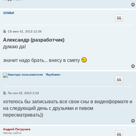
ЗОМБИ
С
Сб июн 01, 2013 12:34
о
о
Александр (разработчик)
б
думаю да!
щ
е
н
и
значит надо брать... внесу в смету
е
Якубович
С
Пн сен 02, 2013 2:10
о
о
хотелось бы записывать все свои сны в видеоформате и
б
на следующий день с друзьями и пивом
щ
е
пересматривать))
н
и
е
Андрей Патрушев
Автор сайта