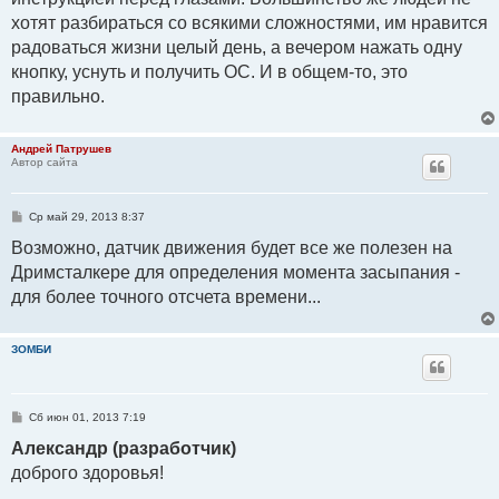
хотят разбираться со всякими сложностями, им нравится
радоваться жизни целый день, а вечером нажать одну
кнопку, уснуть и получить ОС. И в общем-то, это
правильно.
Андрей Патрушев
Автор сайта
С
Ср май 29, 2013 8:37
о
о
Возможно, датчик движения будет все же полезен на
б
Дримсталкере для определения момента засыпания -
щ
е
для более точного отсчета времени...
н
и
е
ЗОМБИ
С
Сб июн 01, 2013 7:19
о
о
Александр (разработчик)
б
доброго здоровья!
щ
е
н