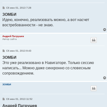
С
Сб июн 01, 2013 7:28
о
о
ЗОМБИ
б
Идею, конечно, реализовать можно, а вот насчет
щ
е
востребованности - не знаю.
н
и
е
Андрей Патрушев
Автор сайта
С
Сб июн 01, 2013 8:43
о
о
ЗОМБИ
б
Это уже реализовано в Навигаторе. Только сессию
щ
е
написать... Можно даже синхронно со словесным
н
и
сопровождением.
е
ЗОМБИ
С
Сб июн 01, 2013 11:52
о
о
Андрей Патрушев