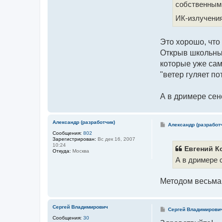
собственным 
ИК-излучения
Это хорошо, что
Открыв школьный
которые уже сам
"ветер гуляет по
А в дримере се
Александр (разработчик)
С
Александр (разработ
о
Сообщения:
802
о
Зарегистрирован:
Вс дек 16, 2007
б
10:24
щ
Евгений К
Откуда:
Москва
е
А в дримере 
н
и
е
Методом весьма 
Сергей Владимирович
С
Сергей Владимирови
о
Сообщения:
30
о