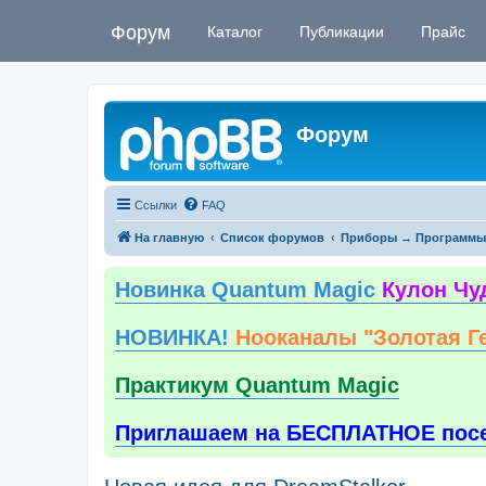
Форум
Каталог
Публикации
Прайс
Форум
Ссылки
FAQ
На главную
Список форумов
Приборы → Программы
Новинка Quantum Magic
Кулон Чу
НОВИНКА!
Нооканалы "Золотая Г
Практикум Quantum Magic
Приглашаем на БЕСПЛАТНОЕ пос