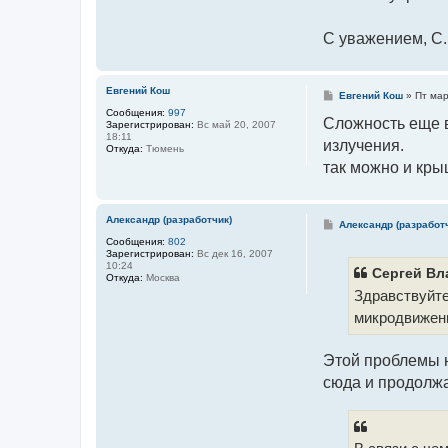
С уважением, С.
Евгений Кош
С
Евгений Кош
»
Пт мар
о
Сообщения:
997
о
Сложность еще в
Зарегистрирован:
Вс май 20, 2007
б
18:11
излучения.
щ
Откуда:
Тюмень
е
так можно и крыш
н
и
е
Александр (разработчик)
С
Александр (разработ
о
Сообщения:
802
о
Зарегистрирован:
Вс дек 16, 2007
б
10:24
щ
Сергей Вл
Откуда:
Москва
е
Здравствуйте
н
и
микродвижени
е
Этой проблемы н
сюда и продолжа