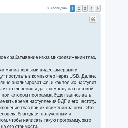
1
2
3
4
След.
89 сообщений
ное срабатывание из-за микродвижений глаз,
ными миниатюрными видеокамерами и
ут поступать в компьютер через USB. Далее,
нно анализироваться, и как только наступит
 их отклонения и даст команду на световой
, при котором программа будет записывать
мечать время наступления БДГ и его частоту,
лонение глаз при их движении за ночь. Это
человека благодаря полученным и
ом, чтобы написать такую программу, зато
на его стоимости.