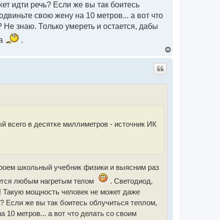
ет идти речь? Если же вы так боитесь
двиньте свою жену на 10 метров... а вот что
 Не знаю. Только умереть и остается, дабы
ла
.
В
е
р
н
у
т
ь
с
я
к
н
ый всего в десятке миллиметров - источник ИК
а
ч
а
л
у
кроем школьный учебник физики и выясним раз
чается любым нагретым телом
. Светодиод,
т! Такую мощность человек не может даже
ь? Если же вы так боитесь облучиться теплом,
 10 метров... а вот что делать со своим