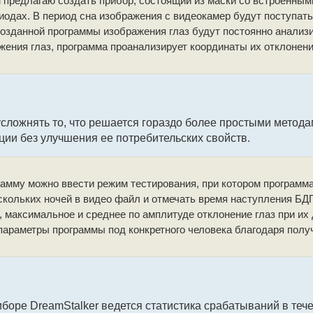
м предлагаю создать прибор, состоящий из маски со встроенн
иодах. В период сна изображения с видеокамер будут поступат
озданной программы изображения глаз будут постоянно анализир
жения глаз, программа проанализирует координаты их отклонени
усложнять то, что решается гораздо более простыми метод
ции без улучшения ее потребительских свойств.
рамму можно ввести режим тестирования, при котором программа
скольких ночей в видео файл и отмечать время наступления БДГ 
 максимальное и среднее по амплитуде отклонение глаз при их 
параметры программы под конкретного человека благодаря пол
иборе DreamStalker ведется статистика срабатываний в те