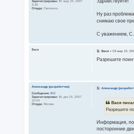
Здравствуйте!
Зарегистрирован:
Вт мар 20, 2007
б
3:39
щ
Откуда:
Смоленск
е
Ну раз проблема
н
и
снимаю свое пре
е
С уважением, С.
Вася
С
Вася
»
Сб мар 15, 20
о
о
Разрешите поинт
б
щ
е
н
и
е
Александр (разработчик)
С
Александр (разработ
о
Сообщения:
802
о
Зарегистрирован:
Вс дек 16, 2007
б
10:24
щ
Вася писал
Откуда:
Москва
е
Разрешите по
н
и
е
Информация, пол
посторонние дви