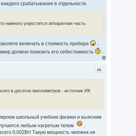
каждого срабатывания в отдельности.
то намного упростится аппаратная часть
говолите включать в стоимость прибора
.
камер должно понизить его себестоимость
.
В
е
р
н
у
т
ь
с
всего в десятке миллиметров - источник ИК
я
к
н
а
ч
а
откроем школьный учебник физики и выясним
л
у
 излучается любым нагретым телом
.
всего 0,002Вт! Такую мощность человек не