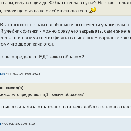
телом, излучающим до 800 ватт тепла в сутки? Не знаю. Только 
, исходящего из нашего собственного тела
.
 Вы относитесь к нам с любовью и по отечески уважительно
 учебник физики - можно сразу его закрывать, сами знаете 
и знают и понимают что физика в нынешнем варианте как она
тому что двери качаются.
нсоры определяют БДГ каким образом?
чик)
»
Пт мар 14, 2008 16:28
ош писал(а):
сенсоры определяют БДГ каким образом?
точного анализа отраженного от век слабого теплового изл
ч
»
Сб мар 15, 2008 3:15