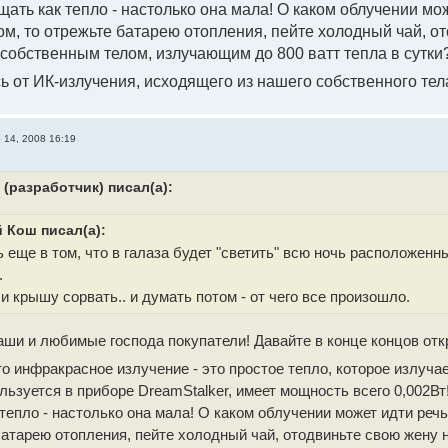
ать как тепло - настолько она мала! О каком облучении мож
м, то отрежьте батарею отопления, пейте холодный чай, ото
 собственным телом, излучающим до 800 ватт тепла в сутки?
сь от ИК-излучения, исходящего из нашего собственного те
 14, 2008 16:19
(разработчик) писал(а):
 Кош писал(а):
 еще в том, что в галаза будет "светить" всю ночь расположенн
.
и крышу сорвать.. и думать потом - от чего все произошло.
аши и любимые господа покупатели! Давайте в конце концов от
что инфракрасное излучение - это простое тепло, которое излу
льзуется в приборе DreamStalker, имеет мощность всего 0,002В
тепло - настолько она мала! О каком облучении может идти реч
батарею отопления, пейте холодный чай, отодвиньте свою жену на