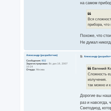
на самом прибор
Вся сложност
прибора, что
Похоже, что сто
Не думал никогд
Александр (разработчик)
С
Александр (разработ
о
Сообщения:
802
о
Зарегистрирован:
Вс дек 16, 2007
б
10:24
щ
Евгений К
Откуда:
Москва
е
Сложность ещ
н
и
излучения.
е
так можно и к
Дорогие вы наши
раз и навсегда,
Светодиод, кото