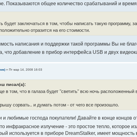
е. Показываются общее количество срабатываний и время 
ь будет заключаться в том, чтобы написать такую программу, за
 положительно отразится на его стоимости.
имость написания и поддержки такой программы Вы не бла
а, что добавление в прибор интерфейса USB и двух видео
чик)
»
Пт мар 14, 2008 16:03
ош писал(а):
е в том, что в галаза будет "светить" всю ночь расположенный 
рышу сорвать.. и думать потом - от чего все произошло.
 и любимые господа покупатели! Давайте в конце концов 
 что инфракрасное излучение - это простое тепло, которое
рый используется в приборе DreamStalker, имеет мощность 