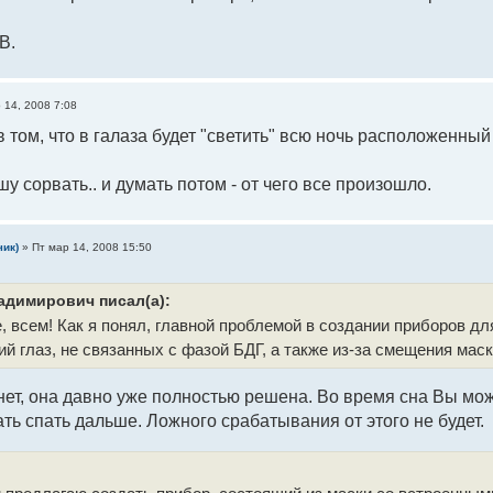
В.
 14, 2008 7:08
 том, что в галаза будет "светить" всю ночь расположенный
у сорвать.. и думать потом - от чего все произошло.
чик)
»
Пт мар 14, 2008 15:50
адимирович писал(а):
, всем! Как я понял, главной проблемой в создании приборов д
й глаз, не связанных с фазой БДГ, а также из-за смещения маск
ет, она давно уже полностью решена. Во время сна Вы может
ть спать дальше. Ложного срабатывания от этого не будет.