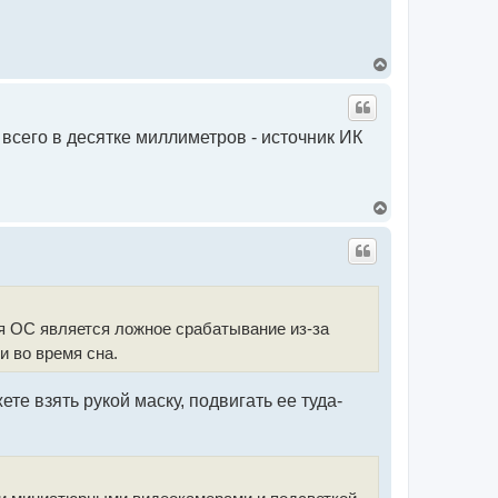
В
е
р
н
у
 всего в десятке миллиметров - источник ИК
т
ь
с
я
к
В
н
е
а
р
ч
н
а
у
л
т
у
ь
с
ля ОС является ложное срабатывание из-за
я
к
и во время сна.
н
а
ч
е взять рукой маску, подвигать ее туда-
а
л
у