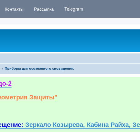
Контакты
Рассылка
Telegram
Приборы для осознанного сновидения.
до-2
еометрия Защиты"
ещение:
Зеркало Козырева, Кабина Райха, З