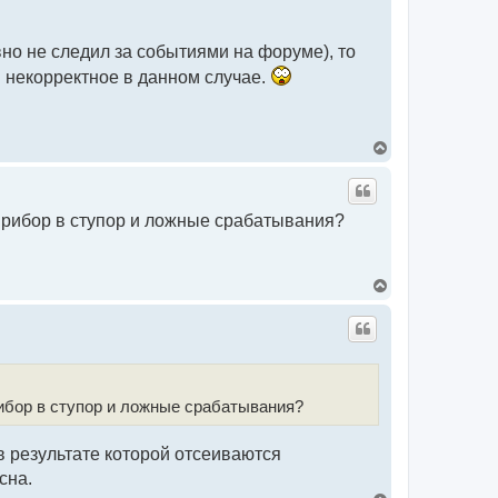
т
ь
с
но не следил за событиями на форуме), то
я
к
и некорректное в данном случае.
н
а
ч
а
л
В
у
е
р
н
у
прибор в ступор и ложные срабатывания?
т
ь
с
я
В
к
е
н
р
а
н
ч
у
а
т
л
ь
у
с
ибор в ступор и ложные срабатывания?
я
к
н
 результате которой отсеиваются
а
ч
сна.
а