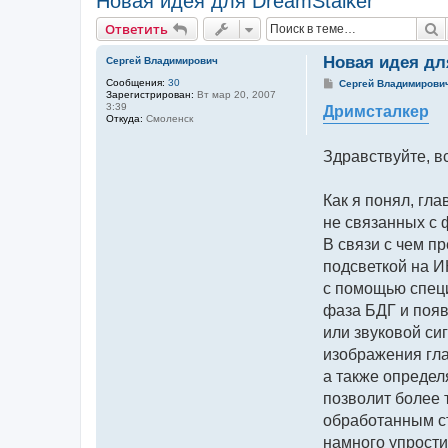
Новая идея для DreamStalker
П
Ответить
Новая идея дл
Сергей Владимирович
Сообщения:
30
С
Сергей Владимирови
Зарегистрирован:
Вт мар 20, 2007
о
3:39
о
Дримсталкер
Откуда:
Смоленск
б
щ
е
Здравствуйте, в
н
и
е
Как я понял, гл
не связанных с 
В связи с чем п
подсветкой на И
с помощью специ
фаза БДГ и появ
или звуковой си
изображения гла
а также определ
позволит более 
обработанным ст
намного упрости