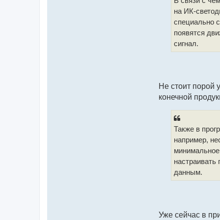
В связи с че
на ИК-светод
специально с
появятся дви
сигнал.
Не стоит порой 
конечной продук
Также в прог
например, не
минимальное,
настраивать 
данным.
Уже сейчас в пр