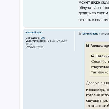
может даже ощущ
облучиться тепло
делать со своим
остыть и спасти
Евгений Кош
С
Евгений Кош
»
Пт мар
о
Сообщения:
997
о
Зарегистрирован:
Вс май 20, 2007
б
18:11
щ
Александр 
Откуда:
Тюмень
е
н
и
Евгений
е
Сложность
излучения
так можно 
Дорогие вы н
и навсегда, 
который испо
ощущать как 
то отрежьте 