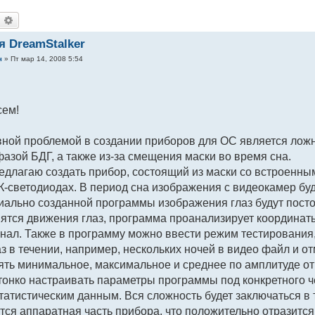
оиск
Расширенный поиск
я DreamStalker
ч
»
Пт мар 14, 2008 5:54
сем!
авной проблемой в создании приборов для ОС является лож
фазой БДГ, а также из-за смещения маски во время сна.
редлагаю создать прибор, состоящий из маски со встроен
К-светодиодах. В период сна изображения с видеокамер буд
ально созданной программы изображения глаз будут постоя
ятся движения глаз, программа проанализирует координаты
гнал. Также в программу можно ввести режим тестирования
з в течении, например, нескольких ночей в видео файл и от
ять минимальное, максимальное и среднее по амплитуде отк
тонко настраивать параметры программы под конкретного 
атистическим данным. Вся сложность будет заключаться в т
тся аппаратная часть прибора, что положительно отразится 