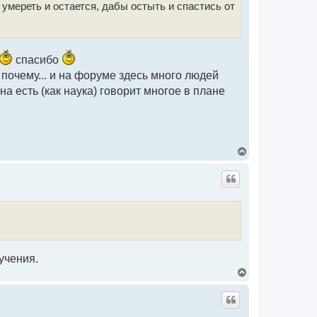
умереть и остается, дабы остыть и спастись от
спасибо
почему... и на форуме здесь много людей
 есть (как наука) говорит многое в плане
В
е
р
н
у
т
ь
с
я
к
н
учения.
а
ч
В
а
е
л
р
у
н
у