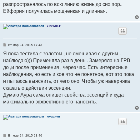
разпространялось по всю линию жизнь до сих пор..
Ейфория получилась мощненкая и длинная.
ЛИЛИЯ-Р
С
Вт мар 24, 2015 17:43
о
о
Я пока тестила с золотом , не смешивая с другим -
б
наблюдаю))) Применяла раз в день . Замеряла на ГРВ
щ
е
до ,и после применения , через час. Есть интересные
н
и
наблюдения, но есть и кое что не понятное, вот это пока
е
и пытаюсь выяснить, от чего оно. Чтобы уж наверняка
сказать о действии эссенции.
Думаю Аура сама опишет свойства эссенций и куда
максимально эффективно его наносить.
оуаакун
С
Вт мар 24, 2015 23:46
о