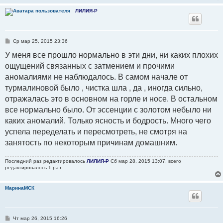
ЛИЛИЯ-Р
С
Ср мар 25, 2015 23:36
о
о
У меня все прошло нормально в эти дни, ни каких плохих
б
ощущений связанных с затмением и прочими
щ
е
аномалиями не наблюдалось. В самом начале от
н
и
турмалиновой было , чистка шла , да , иногда сильно,
е
отражалась это в основном на горле и носе. В остальном
все нормально было. От эссенции с золотом небыло ни
каких аномалий. Только ясность и бодрость. Много чего
успела переделать и пересмотреть, не смотря на
занятость по некоторым причинам домашним.
Последний раз редактировалось
ЛИЛИЯ-Р
Сб мар 28, 2015 13:07, всего
редактировалось 1 раз.
МаринаМСК
С
Чт мар 26, 2015 16:26