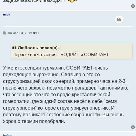
задерживаются и выходят?
е
н
и
е
нева
С
Пн мар 23, 2015 8:11
о
о
б
щ
Любоовь писал(а):
е
Первые впечатления - БОДРИТ и СОБИРАЕТ.
н
и
е
У меня эссенция турмалин. СОБИРАЕТ-очень
подходящее выражение. Связываю это со
структуризацией своих энергий, примерно часа на 2-3,
после чего эффект незаметно пропадает. Так понимаю,
что эссенции это что-то вроде кристаллической
гомеопатии, где жидкий состав несёт в себе "семя
структурности" которое структурирует энергию. И
поэтому возникает состояние собранности. Вы очень
хорошо термин подобрали.
bofara