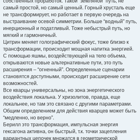
собственных проработок. Такой “земляной” путь, не
самый простой, но самый ценный. Горный хрусталь еще
не трансформирует, но работает в первую очередь на
выстраивание осевой симметрии. Больше “водный” путь,
инерционный и податливый. Тоже небыстрый путь, но
мягкий и гармоничный.
Цитрин меняет голографический фокус, тоже близко к
трансформации, происходит мощная напитка энергией.
С помощью яшмы, воздействующей на тело объема,
открываются новые альтернативные пути, это путь
расширения – “огненный”. Определенные сценарии
становятся доступными, происходит расширение сети
возможностей.
Все кварцы универсальны, но зона энергетического
воздействия локальна. У хризолитов, правда, еще
локальнее, но там это связано с другими параметрами.
Общим определением для действия кварцев может быть
“медленно, но верно”.
Берилл это трансформация, импульсная энергия
гексагона активна, он быстрый, т.к. точки зацепления
вариантных цепочек множатся в геометрической