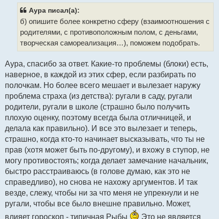
б
щ
Аура писал(а):
е
б) опишите более конкретно сферу (взаимоотношения с
н
и
родителями, с противоположным полом, с деньгами,
е
творческая самореализация…), поможем подобрать.
Аура, спасибо за ответ. Какие-то проблемы (блоки) есть,
наверное, в каждой из этих сфер, если разбирать по
полочкам. Но более всего мешает и вылезает наружу
проблема страха (из детства): ругали в саду, ругали
родители, ругали в школе (страшно было получить
плохую оценку, поэтому всегда была отличницей, и
делала как правильно). И все это вылезает и теперь,
страшно, когда кто-то начинает высказывать, что ты не
прав (хотя может быть по-другому), и вхожу в ступор, не
могу противостоять; когда делает замечание начальник,
быстро расстраиваюсь (в голове думаю, как это не
справедливо), но снова не нахожу аргументов. И так
везде, слежу, чтобы ни за что меня не упрекнули и не
ругали, чтобы все было внешне правильно. Может,
влияет гороскоп - типичная Рыбы
Это не является