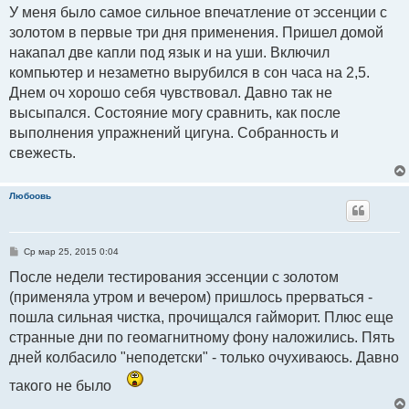
о
У меня было самое сильное впечатление от эссенции с
б
золотом в первые три дня применения. Пришел домой
щ
е
накапал две капли под язык и на уши. Включил
н
и
компьютер и незаметно вырубился в сон часа на 2,5.
е
Днем оч хорошо себя чувствовал. Давно так не
высыпался. Состояние могу сравнить, как после
выполнения упражнений цигуна. Собранность и
свежесть.
Любоовь
С
Ср мар 25, 2015 0:04
о
о
После недели тестирования эссенции с золотом
б
(применяла утром и вечером) пришлось прерваться -
щ
е
пошла сильная чистка, прочищался гайморит. Плюс еще
н
и
странные дни по геомагнитному фону наложились. Пять
е
дней колбасило "неподетски" - только очухиваюсь. Давно
такого не было