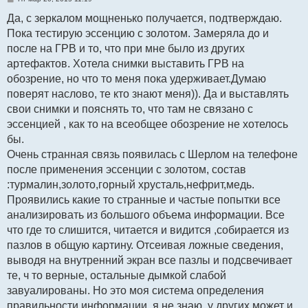
о
о
Да, с зеркалом мощненько получается, подтверждаю.
б
Пока тестирую эссенцию с золотом. Замеряла до и
щ
е
после на ГРВ и то, что при мне было из других
н
и
артефактов. Хотела снимки выставить ГРВ на
е
обозрение, но что то меня пока удерживает.Думаю
поверят наслово, те кто знают меня)). Да и выставлять
свои снимки и пояснять то, что там не связано с
эссенцией , как то на всеобщее обозрение не хотелось
бы.
Очень странная связь появилась с Шерлом на телефоне
после применения эссенции с золотом, состав
:турмалин,золото,горный хрусталь,нефрит,медь.
Проявились какие то странные и частые попытки все
анализировать из большого объема информации. Все
что где то слишится, читается и видится ,собирается из
пазлов в общую картину. Отсеивая ложные сведения,
выводя на внутренний экран все пазлы и подсвечивает
те, ч то верные, остальные дымкой слабой
завуалированы. Но это моя система определения
правильности информации, я не знаю, у других может и