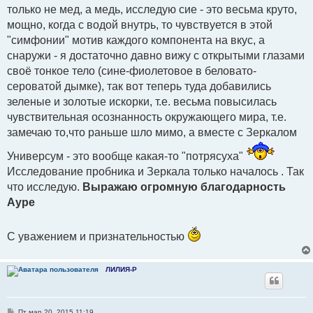
о
только не мед, а медь, исследую сие - это весьма круто,
б
мощно, когда с водой внутрь, то чувствуется в этой
щ
е
"симфонии" мотив каждого компонента на вкус, а
н
и
снаружи - я достаточно давно вижу с открытыми глазами
е
своё тонкое тело (сине-фиолетовое в беловато-
сероватой дымке), так вот теперь туда добавились
зеленые и золотые искорки, т.е. весьма повысилась
чувствительная осознанность окружающего мира, т.е.
замечаю то,что раньше шло мимо, а вместе с Зеркалом
Универсум - это вообще какая-то "потрясуха"
Исследование пробника и Зеркала только началось . Так
что исследую.
Выражаю огромную благодарность
Ауре
С уважением и признательностью
ЛИЛИЯ-Р
С
Пт мар 20, 2015 11:19