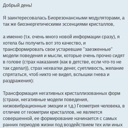
о
о
Добрый день!
б
щ
е
Я заинтересовалась Биорезонансными модуляторами, а
н
и
так же биоэнергетическими эссенциями кристаллов,
е
а именно (т.к. очень много новой информации сразу), я
хотела бы получить вот это качество, и
трансформировать свои устаревшие "заезженные"
модели поведения и мысли, которые очень прочно сидят
в голове (страх наказания (как в детстве, если что-то не
так сделал)), страх нехватки денег, суетливость, желание
спрятаться, чтоб никто не видел, вспышки гнева и
раздражения):
Трансформация негативных кристаллизованных форм
(страхи, негативные модели поведения,
низковибрационные эмоции и т.д.) Геометрия человека, в
отличие от геометрии кристаллов, не является
совершенной, ее формирование начинается с самых
ранних периодов жизни под воздействием тех или иных