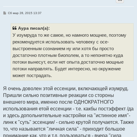
С
Сб мар 28, 2015 13:37
о
о
б
щ
Аура писал(а):
е
У изумруда то же самое, но намного мощнее, поэтому
н
и
рекомендуется использовать человеку с осе-
е
выстроенным сознанием ну или хотя бы просто
достаточно плотным биополем, а то непонятно куда
потоки вынесут, если нет опыта достаточно мощные
потоки направлять. Будет интересно, но окружение
может пострадать.
Я очень доволен этой ессенции, включающей изумруд.
Пришли сильно позитивные реакции со стороны
внешнего мира, именно после ОДНОКРАТНОГО
использования етой ессенции - т.е. какбы постэффект /да
и здесь допольнительные настройки на "истинное имя"-
линк к "суть" эссенции/ - сильно крутой получается. Также
то, что называется "личная сила" - приходит большое
понимание как, что и т.д. пользоваться - вчера "сила