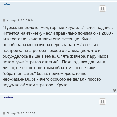
bofara
С
Чт мар 19, 2015 9:14
о
о
"Турмалин, золото, мед, горный хрусталь" - этот надпись
б
читается на етикетку - если правильно понимаю -
щ
F2000
-
е
эта тестовая кристаллическая эссенция была
н
и
опробована мною вчера первым разом /в связи с
е
настройка на эгрегора некоей организацией, что и
обсуждалось выше в теме.. Опять ж вчера, пару часов
потом, уже "эгрегор ответил".. Пока, однако для меня
лично, не очень понятным образом, но все таки
"обратная связь" была, причем достаточно
неожиданная.. Я ничего особого не делал - просто
подумал об этом эгрегоре.. Круто!
львёнок
С
Пт мар 20, 2015 10:37
о