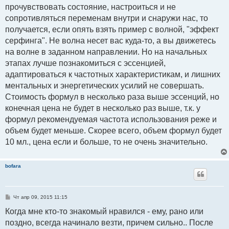
прочувствовать состояние, настроиться и не
сопротивляться переменам внутри и снаружи нас, то
получается, если опять взять пример с волной, "эффект
серфинга". Не волна несет вас куда-то, а вы движетесь
на волне в заданном направлении. Но на начальных
этапах лучше познакомиться с эссенцией,
адаптироваться к частотных характеристикам, и лишних
ментальных и энергетических усилий не совершать.
Стоимость формул в несколько раза выше эссенций, но
конечная цена не будет в несколько раз выше, т.к. у
формул рекомендуемая частота использования реже и
объем будет меньше. Скорее всего, объем формул будет
10 мл., цена если и больше, то не очень значительно.
bofara
С
Чт апр 09, 2015 11:15
о
о
Когда мне кто-то знакомый нравился - ему, рано или
б
поздно, всегда начинало везти, причем сильно.. После
щ
е