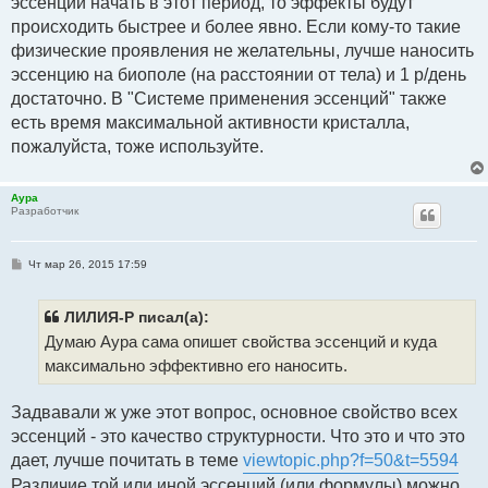
эссенции начать в этот период, то эффекты будут
происходить быстрее и более явно. Если кому-то такие
физические проявления не желательны, лучше наносить
эссенцию на биополе (на расстоянии от тела) и 1 р/день
достаточно. В "Системе применения эссенций" также
есть время максимальной активности кристалла,
пожалуйста, тоже используйте.
Аура
Разработчик
С
Чт мар 26, 2015 17:59
о
о
б
щ
ЛИЛИЯ-Р писал(а):
е
Думаю Аура сама опишет свойства эссенций и куда
н
и
максимально эффективно его наносить.
е
Задвавали ж уже этот вопрос, основное свойство всех
эссенций - это качество структурности. Что это и что это
дает, лучше почитать в теме
viewtopic.php?f=50&t=5594
Различие той или иной эссенций (или формулы) можно