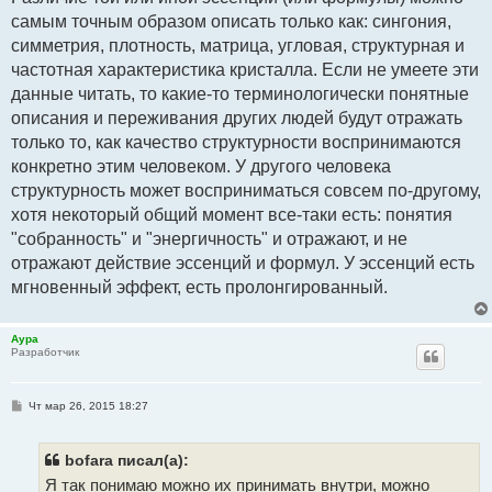
самым точным образом описать только как: сингония,
симметрия, плотность, матрица, угловая, структурная и
частотная характеристика кристалла. Если не умеете эти
данные читать, то какие-то терминологически понятные
описания и переживания других людей будут отражать
только то, как качество структурности воспринимаются
конкретно этим человеком. У другого человека
структурность может восприниматься совсем по-другому,
хотя некоторый общий момент все-таки есть: понятия
"собранность" и "энергичность" и отражают, и не
отражают действие эссенций и формул. У эссенций есть
мгновенный эффект, есть пролонгированный.
Аура
Разработчик
С
Чт мар 26, 2015 18:27
о
о
б
щ
bofara писал(а):
е
Я так понимаю можно их принимать внутри, можно
н