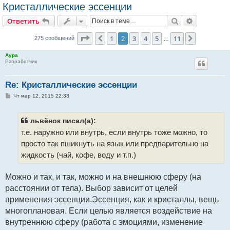
Кристаллические эссенции
Поиск
Расширен
Ответить
Страница
2
из
11
1
2
3
4
5
11
Пред.
След.
275 сообщений
…
Аура
Разработчик
Re: Кристаллические эссенции
С
Чт мар 12, 2015 22:33
о
о
б
щ
львёнок писал(а):
е
т.е. наружно или внутрь, если внутрь тоже можно, то
н
и
просто так пшикнуть на язык или предварительно на
е
жидкость (чай, кофе, воду и т.п.)
Можно и так, и так, можно и на внешнюю сферу (на
расстоянии от тела). Выбор зависит от целей
применения эссенции.Эссенция, как и кристаллы, вещь
многоплановая. Если целью является воздействие на
внутреннюю сферу (работа с эмоциями, изменение