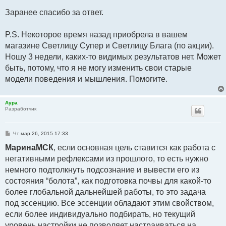
Заранее спасибо за ответ.
P.S. Некоторое время назад приобрела в вашем
магазине Светлицу Супер и Светлицу Блага (по акции).
Ношу 3 недели, каких-то видимых результатов нет. Может
быть, потому, что я не могу изменить свои старые
модели поведения и мышления. Помогите.
Аура
Разработчик
С
Чт мар 26, 2015 17:33
о
о
МаринаМСК
, если основная цель ставится как работа с
б
негативными рефлексами из прошлого, то есть нужно
щ
е
немного подтолкнуть подсознание и вывести его из
н
и
состояния “болота”, как подготовка почвы для какой-то
е
более глобальной дальнейшей работы, то это задача
под эссенцию. Все эссенции обладают этим свойством,
если более индивидуально подбирать, но текущий
уровень настройки не позволяет настраиваться на