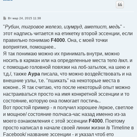
С
Вт мар 24, 2015 11:38
о
о
"
Рубин, тигровое железо, изумруд, аметист, медь
" -
б
этот надпись читается на етикетку второй эссенции, если
щ
е
правильно понимаю
F4000
. Она, с моей точки
н
и
воприятия, помощнее..
е
Я так понимаю можно их принимать внутри, можно
носить в карман или на определенные места тело /вкл. и
с помощью головной повязки на лоб-затылок, на шею и
т.д./, также
Аура
писала, что можно воздействовать и на
внешние узлы, т.е. "пшикать" на некоторые места в
коконе.. Я так считаю, что после некоторый опыт можно
настраиваться просто на имя конкретной эссенции и то
состояние, которую она помогает постичь..
Вот простой пример - я получил хорошее /яркое, светлое
и мощное/ состояние полчаса-час назад именно из-за
моего ознакомления с этой эссенции
F4000
. Поетому
просто написал в начале своей линии жизни /в Timeline в
Facebook/ название эссенции - и указал чтоб ето