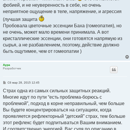
фобией, и не неуверенность в себе, но очень
неприятное ощущение в теле, напряжение, и агрессия
(лучшая защита
Пробовала цветочные эссенции Баха (гомеопатия), но
не очень, может мало времени принимала. А вот
кристаллические эссенции, они готовятся напрямую из
сырья, а не разбавлением, поэтому, действие должно
быть ощутимее, чем от гомеопатии )
Аура
Разработчик
С
Сб мар 28, 2015 12:45
о
о
Страх одна из самых сильных защитных реакций.
б
Многие идут по пути “есть проблема-борюсь с
щ
е
проблемой”, подход в корне неправильный, чем больше
н
и
Вы будете концентрироваться на ситуациях, когда
е
проявляется рефлекторный “детский” страх, тем больше
этот рефлекс будет подпитываться Вашим вниманием.
И соответственно энергией. Вас судя по описанию в