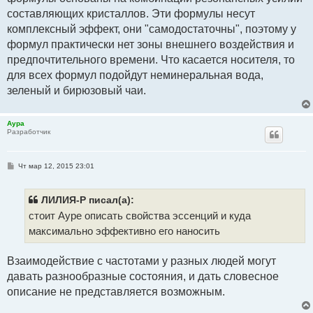
составляющих кристаллов. Эти формулы несут
комплексный эффект, они "самодостаточны", поэтому у
формул практически нет зоны внешнего воздействия и
предпочтительного времени. Что касается носителя, то
для всех формул подойдут неминеральная вода,
зеленый и бирюзовый чаи.
Аура
Разработчик
С
Чт мар 12, 2015 23:01
о
о
б
щ
ЛИЛИЯ-Р писал(а):
е
стоит Ауре описать свойства эссенций и куда
н
и
максимально эффективно его наносить
е
Взаимодействие с частотами у разных людей могут
давать разнообразные состояния, и дать словесное
описание не представляется возможным.