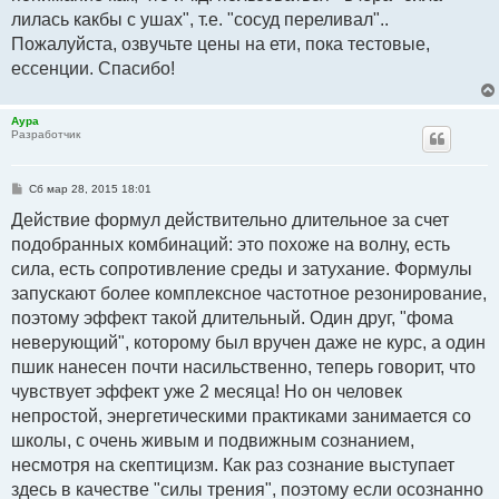
лилась какбы с ушах", т.е. "сосуд переливал"..
Пожалуйста, озвучьте цены на ети, пока тестовые,
ессенции. Спасибо!
Аура
Разработчик
С
Сб мар 28, 2015 18:01
о
о
Действие формул действительно длительное за счет
б
подобранных комбинаций: это похоже на волну, есть
щ
е
сила, есть сопротивление среды и затухание. Формулы
н
и
запускают более комплексное частотное резонирование,
е
поэтому эффект такой длительный. Один друг, "фома
неверующий", которому был вручен даже не курс, а один
пшик нанесен почти насильственно, теперь говорит, что
чувствует эффект уже 2 месяца! Но он человек
непростой, энергетическими практиками занимается со
школы, с очень живым и подвижным сознанием,
несмотря на скептицизм. Как раз сознание выступает
здесь в качестве "силы трения", поэтому если осознанно