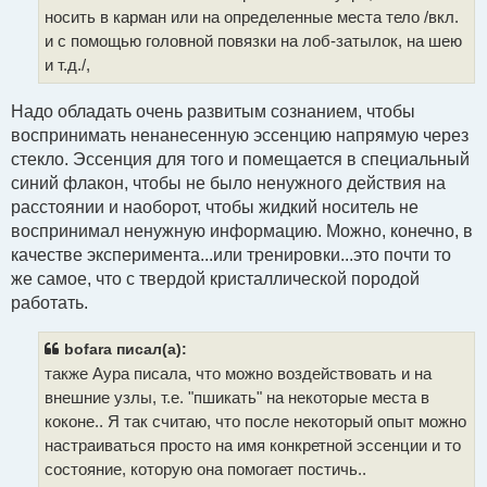
и
носить в карман или на определенные места тело /вкл.
е
и с помощью головной повязки на лоб-затылок, на шею
и т.д./,
Надо обладать очень развитым сознанием, чтобы
воспринимать ненанесенную эссенцию напрямую через
стекло. Эссенция для того и помещается в специальный
синий флакон, чтобы не было ненужного действия на
расстоянии и наоборот, чтобы жидкий носитель не
воспринимал ненужную информацию. Можно, конечно, в
качестве эксперимента...или тренировки...это почти то
же самое, что с твердой кристаллической породой
работать.
bofara писал(а):
также Аура писала, что можно воздействовать и на
внешние узлы, т.е. "пшикать" на некоторые места в
коконе.. Я так считаю, что после некоторый опыт можно
настраиваться просто на имя конкретной эссенции и то
состояние, которую она помогает постичь..