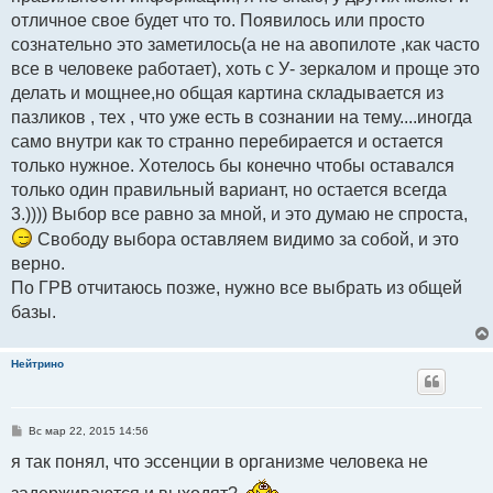
отличное свое будет что то. Появилось или просто
сознательно это заметилось(а не на авопилоте ,как часто
все в человеке работает), хоть с У- зеркалом и проще это
делать и мощнее,но общая картина складывается из
пазликов , тех , что уже есть в сознании на тему....иногда
само внутри как то странно перебирается и остается
только нужное. Хотелось бы конечно чтобы оставался
только один правильный вариант, но остается всегда
3.)))) Выбор все равно за мной, и это думаю не спроста,
Свободу выбора оставляем видимо за собой, и это
верно.
По ГРВ отчитаюсь позже, нужно все выбрать из общей
базы.
Нейтрино
С
Вс мар 22, 2015 14:56
о
о
я так понял, что эссенции в организме человека не
б
щ