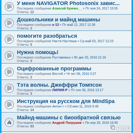
У меня NAVIGATOR Photosonix завис...
Последнее сообщение
Алексей Крячко__
«
Пт ноя 24, 2017 15:55
Ответы:
12
Дошкольники и майнд машины
Последнее сообщение
к-13
«
Пт май 12, 2017 12:36
Ответы:
2
помогите разобраться
Последнее сообщение
Настя Настюша
«
Ср май 03, 2017 12:23
Ответы:
5
Нужна помощь!
Последнее сообщение
Рустаминьо
«
Вт дек 20, 2016 21:16
Ответы:
3
Оцифрованные программы
Последнее сообщение
ВостоК
«
Чт окт 06, 2016 3:27
Ответы:
2
Тэта волны. Джеффри Томпсон
Последнее сообщение
ЛИЛИЯ-Р
«
Пт сен 30, 2016 13:17
Ответы:
3
Инструкция на русском для MindSpa
Последнее сообщение
Антон-т
«
Сб июн 11, 2016 5:45
Ответы:
14
Майнд-машины с биообратной связью
Последнее сообщение
Андрей Патрушев
«
Пн апр 18, 2016 16:55
Ответы:
63
1
2
3