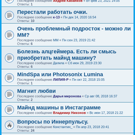
Последнее сообщение
Андрей Кабанков
«
Вт фев 23, 2021 14:05
Ответы:
1
Перестали работать очки.
Последнее сообщение
к-13
«
Пн дек 14, 2020 16:54
Ответы:
10
Очень проблемный подросток - можно ли
ММ?
Последнее сообщение
ММ
«
Пн сен 23, 2019 21:42
Ответы:
6
Болезнь алцгеймера. Есть ли смысь
приобретать майнд машину?
Последнее сообщение
Далила
«
Сб июн 29, 2019 23:30
Ответы:
6
MindSpa или Photosonix Lumina
Последнее сообщение
ЛИЛИЯ-Р
«
Пн окт 22, 2018 15:05
Ответы:
1
Магнит любви
Последнее сообщение
Дарья миронова
«
Ср авг 08, 2018 16:37
Ответы:
2
Майнд машины в Инстаграмме
Последнее сообщение
Владимир Никонов
«
Вс июн 17, 2018 21:22
Вопросы по Иннерпульсу.
Последнее сообщение
Константин_
«
Пн апр 23, 2018 20:41
Ответы:
24