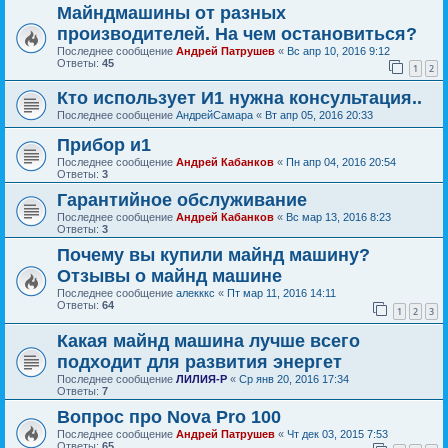
Майндмашины от разных
производителей. На чем остановиться?
Последнее сообщение
Андрей Патрушев
«
Вс апр 10, 2016 9:12
Ответы:
45
1
2
Кто использует И1 нужна консультация..
Последнее сообщение
АндрейСамара
«
Вт апр 05, 2016 20:33
Прибор и1
Последнее сообщение
Андрей Кабанков
«
Пн апр 04, 2016 20:54
Ответы:
3
Гарантийное обслуживание
Последнее сообщение
Андрей Кабанков
«
Вс мар 13, 2016 8:23
Ответы:
3
Почему вы купили майнд машину?
Отзывы о майнд машине
Последнее сообщение
алекккс
«
Пт мар 11, 2016 14:11
Ответы:
64
1
2
3
Какая майнд машина лучше всего
подходит для развития энергет
Последнее сообщение
ЛИЛИЯ-Р
«
Ср янв 20, 2016 17:34
Ответы:
7
Вопрос про Nova Pro 100
Последнее сообщение
Андрей Патрушев
«
Чт дек 03, 2015 7:53
Ответы:
65