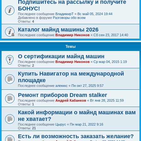
Подпишитесь на рассылку и получите
БОНУС!
Последнее сообщение
ВладимирТ
«
Вс май 05, 2024 19:44
Добавлено в форуме
Разговоры обо всем
Ответы:
4
Каталог майнд машины 2026
Последнее сообщение
Владимир Никонов
«
Сб сен 23, 2017 14:40
Темы
О сертификации майнд машин
Последнее сообщение
Владимир Никонов
«
Ср мар 04, 2015 1:19
Ответы:
2
Купить Навигатор на международной
площадке
Последнее сообщение
алекккс
«
Пн окт 27, 2025 9:57
Ремонт приборов Dream stalker
Последнее сообщение
Андрей Кабанков
«
Вт янв 28, 2025 11:59
Ответы:
1
Какой информации о майнд машинах вам
не хватает?
Последнее сообщение
Цырус
«
Пн мар 21, 2022 9:16
Ответы:
21
Есть ли возможность заказать желание?