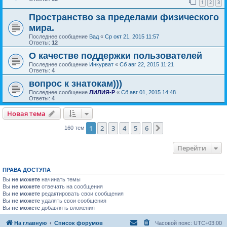
1
2
3
Пространство за пределами физического
мира.
Последнее сообщение
Вад
«
Ср окт 21, 2015 11:57
Ответы:
12
О качестве поддержки пользователей
Последнее сообщение
Инкурват
«
Сб авг 22, 2015 11:21
Ответы:
4
вопрос к знатокам)))
Последнее сообщение
ЛИЛИЯ-Р
«
Сб авг 01, 2015 14:48
Ответы:
4
Новая тема
1
2
3
4
5
6
След.
160 тем
Перейти
ПРАВА ДОСТУПА
Вы
не можете
начинать темы
Вы
не можете
отвечать на сообщения
Вы
не можете
редактировать свои сообщения
Вы
не можете
удалять свои сообщения
Вы
не можете
добавлять вложения
На главную
Список форумов
Часовой пояс:
UTC+03:00