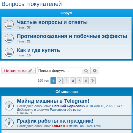
Вопросы покупателей
Форум
Частые вопросы и ответы
Темы:
37
Противопоказания и побочные эффекты
Темы:
21
Как и где купить
Темы:
16
Поиск
Расширенный пои
Новая тема
1
2
3
4
5
6
След.
160 тем
Объявления
Майнд машины в Telegram!
Последнее сообщение
Евгений Борисович
«
Пн июн 16, 2025 13:47
Добавлено в форуме
Разговоры обо всем
Ответы:
1
График работы на праздник!
Последнее сообщение
Ольга К
«
Вт июн 04, 2024 12:41