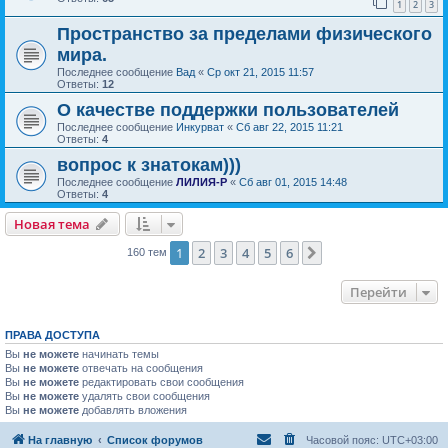
1
2
3
Пространство за пределами физического
мира.
Последнее сообщение
Вад
«
Ср окт 21, 2015 11:57
Ответы:
12
О качестве поддержки пользователей
Последнее сообщение
Инкурват
«
Сб авг 22, 2015 11:21
Ответы:
4
вопрос к знатокам)))
Последнее сообщение
ЛИЛИЯ-Р
«
Сб авг 01, 2015 14:48
Ответы:
4
Новая тема
1
2
3
4
5
6
След.
160 тем
Перейти
ПРАВА ДОСТУПА
Вы
не можете
начинать темы
Вы
не можете
отвечать на сообщения
Вы
не можете
редактировать свои сообщения
Вы
не можете
удалять свои сообщения
Вы
не можете
добавлять вложения
На главную
Список форумов
Часовой пояс:
UTC+03:00