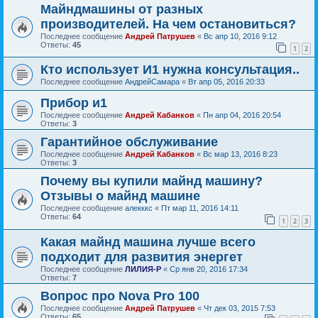
Майндмашины от разных
производителей. На чем остановиться?
Последнее сообщение
Андрей Патрушев
«
Вс апр 10, 2016 9:12
Ответы:
45
1
2
Кто использует И1 нужна консультация..
Последнее сообщение
АндрейСамара
«
Вт апр 05, 2016 20:33
Прибор и1
Последнее сообщение
Андрей Кабанков
«
Пн апр 04, 2016 20:54
Ответы:
3
Гарантийное обслуживание
Последнее сообщение
Андрей Кабанков
«
Вс мар 13, 2016 8:23
Ответы:
3
Почему вы купили майнд машину?
Отзывы о майнд машине
Последнее сообщение
алекккс
«
Пт мар 11, 2016 14:11
Ответы:
64
1
2
3
Какая майнд машина лучше всего
подходит для развития энергет
Последнее сообщение
ЛИЛИЯ-Р
«
Ср янв 20, 2016 17:34
Ответы:
7
Вопрос про Nova Pro 100
Последнее сообщение
Андрей Патрушев
«
Чт дек 03, 2015 7:53
Ответы:
65