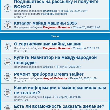
Подпишитесь на рассылку и получите
БОНУС!
Последнее сообщение
ВладимирТ
«
Вс май 05, 2024 19:44
Добавлено в форуме
Разговоры обо всем
Ответы:
4
Каталог майнд машины 2026
Последнее сообщение
Владимир Никонов
«
Сб сен 23, 2017 14:40
Темы
О сертификации майнд машин
Последнее сообщение
Владимир Никонов
«
Ср мар 04, 2015 1:19
Ответы:
2
Купить Навигатор на международной
площадке
Последнее сообщение
алекккс
«
Пн окт 27, 2025 9:57
Ремонт приборов Dream stalker
Последнее сообщение
Андрей Кабанков
«
Вт янв 28, 2025 11:59
Ответы:
1
Какой информации о майнд машинах вам
не хватает?
Последнее сообщение
Цырус
«
Пн мар 21, 2022 9:16
Ответы:
21
Есть ли возможность заказать желание?