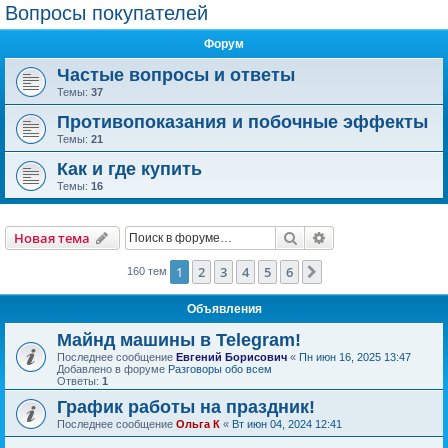
Вопросы покупателей
Форум
Частые вопросы и ответы
Темы:
37
Противопоказания и побочные эффекты
Темы:
21
Как и где купить
Темы:
16
Поиск
Расширенный пои
Новая тема
1
2
3
4
5
6
След.
160 тем
Объявления
Майнд машины в Telegram!
Последнее сообщение
Евгений Борисович
«
Пн июн 16, 2025 13:47
Добавлено в форуме
Разговоры обо всем
Ответы:
1
График работы на праздник!
Последнее сообщение
Ольга К
«
Вт июн 04, 2024 12:41