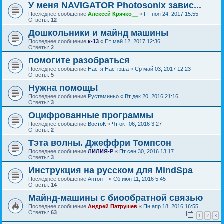
У меня NAVIGATOR Photosonix завис...
Последнее сообщение
Алексей Крячко__
«
Пт ноя 24, 2017 15:55
Ответы:
12
Дошкольники и майнд машины
Последнее сообщение
к-13
«
Пт май 12, 2017 12:36
Ответы:
2
помогите разобраться
Последнее сообщение
Настя Настюша
«
Ср май 03, 2017 12:23
Ответы:
5
Нужна помощь!
Последнее сообщение
Рустаминьо
«
Вт дек 20, 2016 21:16
Ответы:
3
Оцифрованные программы
Последнее сообщение
ВостоК
«
Чт окт 06, 2016 3:27
Ответы:
2
Тэта волны. Джеффри Томпсон
Последнее сообщение
ЛИЛИЯ-Р
«
Пт сен 30, 2016 13:17
Ответы:
3
Инструкция на русском для MindSpa
Последнее сообщение
Антон-т
«
Сб июн 11, 2016 5:45
Ответы:
14
Майнд-машины с биообратной связью
Последнее сообщение
Андрей Патрушев
«
Пн апр 18, 2016 16:55
Ответы:
63
1
2
3