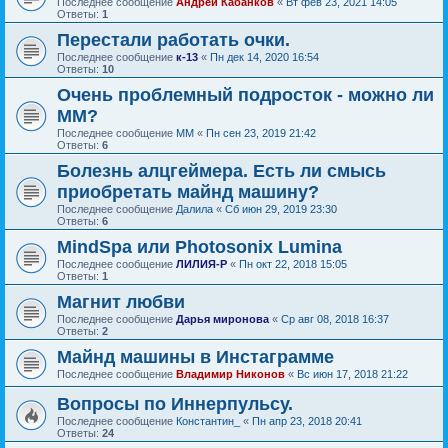
Последнее сообщение
Андрей Кабанков
«
Вт фев 23, 2021 14:05
Ответы:
1
Перестали работать очки.
Последнее сообщение
к-13
«
Пн дек 14, 2020 16:54
Ответы:
10
Очень проблемный подросток - можно ли
ММ?
Последнее сообщение
ММ
«
Пн сен 23, 2019 21:42
Ответы:
6
Болезнь алцгеймера. Есть ли смысь
приобретать майнд машину?
Последнее сообщение
Далила
«
Сб июн 29, 2019 23:30
Ответы:
6
MindSpa или Photosonix Lumina
Последнее сообщение
ЛИЛИЯ-Р
«
Пн окт 22, 2018 15:05
Ответы:
1
Магнит любви
Последнее сообщение
Дарья миронова
«
Ср авг 08, 2018 16:37
Ответы:
2
Майнд машины в Инстаграмме
Последнее сообщение
Владимир Никонов
«
Вс июн 17, 2018 21:22
Вопросы по Иннерпульсу.
Последнее сообщение
Константин_
«
Пн апр 23, 2018 20:41
Ответы:
24