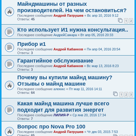
Майндмашины от разных
производителей. На чем остановиться?
Последнее сообщение
Андрей Патрушев
«
Вс апр 10, 2016 9:12
Ответы:
45
1
2
Кто использует И1 нужна консультация..
Последнее сообщение
АндрейСамара
«
Вт апр 05, 2016 20:33
Прибор и1
Последнее сообщение
Андрей Кабанков
«
Пн апр 04, 2016 20:54
Ответы:
3
Гарантийное обслуживание
Последнее сообщение
Андрей Кабанков
«
Вс мар 13, 2016 8:23
Ответы:
3
Почему вы купили майнд машину?
Отзывы о майнд машине
Последнее сообщение
алекккс
«
Пт мар 11, 2016 14:11
Ответы:
64
1
2
3
Какая майнд машина лучше всего
подходит для развития энергет
Последнее сообщение
ЛИЛИЯ-Р
«
Ср янв 20, 2016 17:34
Ответы:
7
Вопрос про Nova Pro 100
Последнее сообщение
Андрей Патрушев
«
Чт дек 03, 2015 7:53
Ответы:
65