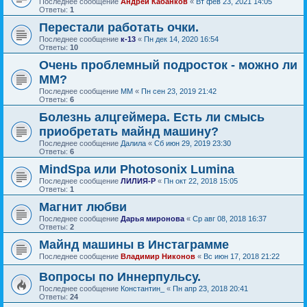
Последнее сообщение
Андрей Кабанков
«
Вт фев 23, 2021 14:05
Ответы:
1
Перестали работать очки.
Последнее сообщение
к-13
«
Пн дек 14, 2020 16:54
Ответы:
10
Очень проблемный подросток - можно ли
ММ?
Последнее сообщение
ММ
«
Пн сен 23, 2019 21:42
Ответы:
6
Болезнь алцгеймера. Есть ли смысь
приобретать майнд машину?
Последнее сообщение
Далила
«
Сб июн 29, 2019 23:30
Ответы:
6
MindSpa или Photosonix Lumina
Последнее сообщение
ЛИЛИЯ-Р
«
Пн окт 22, 2018 15:05
Ответы:
1
Магнит любви
Последнее сообщение
Дарья миронова
«
Ср авг 08, 2018 16:37
Ответы:
2
Майнд машины в Инстаграмме
Последнее сообщение
Владимир Никонов
«
Вс июн 17, 2018 21:22
Вопросы по Иннерпульсу.
Последнее сообщение
Константин_
«
Пн апр 23, 2018 20:41
Ответы:
24