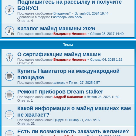
Подпишитесь на рассылку и получите
БОНУС!
Последнее сообщение
ВладимирТ
«
Вс май 05, 2024 19:44
Добавлено в форуме
Разговоры обо всем
Ответы:
4
Каталог майнд машины 2026
Последнее сообщение
Владимир Никонов
«
Сб сен 23, 2017 14:40
Темы
О сертификации майнд машин
Последнее сообщение
Владимир Никонов
«
Ср мар 04, 2015 1:19
Ответы:
2
Купить Навигатор на международной
площадке
Последнее сообщение
алекккс
«
Пн окт 27, 2025 9:57
Ремонт приборов Dream stalker
Последнее сообщение
Андрей Кабанков
«
Вт янв 28, 2025 11:59
Ответы:
1
Какой информации о майнд машинах вам
не хватает?
Последнее сообщение
Цырус
«
Пн мар 21, 2022 9:16
Ответы:
21
Есть ли возможность заказать желание?