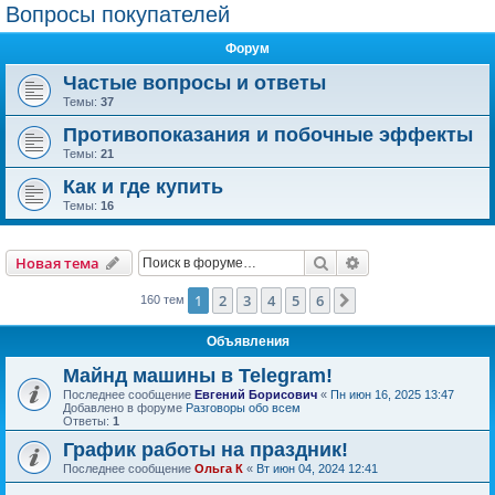
Вопросы покупателей
Форум
Частые вопросы и ответы
Темы:
37
Противопоказания и побочные эффекты
Темы:
21
Как и где купить
Темы:
16
Поиск
Расширенный пои
Новая тема
1
2
3
4
5
6
След.
160 тем
Объявления
Майнд машины в Telegram!
Последнее сообщение
Евгений Борисович
«
Пн июн 16, 2025 13:47
Добавлено в форуме
Разговоры обо всем
Ответы:
1
График работы на праздник!
Последнее сообщение
Ольга К
«
Вт июн 04, 2024 12:41