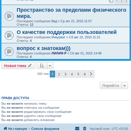
1
2
3
Пространство за пределами физического
мира.
Последнее сообщение
Вад
«
Ср окт 21, 2015 11:57
Ответы:
12
О качестве поддержки пользователей
Последнее сообщение
Инкурват
«
Сб авг 22, 2015 11:21
Ответы:
4
вопрос к знатокам)))
Последнее сообщение
ЛИЛИЯ-Р
«
Сб авг 01, 2015 14:48
Ответы:
4
Новая тема
1
2
3
4
5
6
След.
160 тем
Перейти
ПРАВА ДОСТУПА
Вы
не можете
начинать темы
Вы
не можете
отвечать на сообщения
Вы
не можете
редактировать свои сообщения
Вы
не можете
удалять свои сообщения
Вы
не можете
добавлять вложения
На главную
Список форумов
Часовой пояс:
UTC+03:00