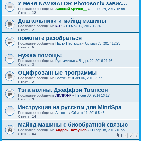
У меня NAVIGATOR Photosonix завис...
Последнее сообщение
Алексей Крячко__
«
Пт ноя 24, 2017 15:55
Ответы:
12
Дошкольники и майнд машины
Последнее сообщение
к-13
«
Пт май 12, 2017 12:36
Ответы:
2
помогите разобраться
Последнее сообщение
Настя Настюша
«
Ср май 03, 2017 12:23
Ответы:
5
Нужна помощь!
Последнее сообщение
Рустаминьо
«
Вт дек 20, 2016 21:16
Ответы:
3
Оцифрованные программы
Последнее сообщение
ВостоК
«
Чт окт 06, 2016 3:27
Ответы:
2
Тэта волны. Джеффри Томпсон
Последнее сообщение
ЛИЛИЯ-Р
«
Пт сен 30, 2016 13:17
Ответы:
3
Инструкция на русском для MindSpa
Последнее сообщение
Антон-т
«
Сб июн 11, 2016 5:45
Ответы:
14
Майнд-машины с биообратной связью
Последнее сообщение
Андрей Патрушев
«
Пн апр 18, 2016 16:55
Ответы:
63
1
2
3